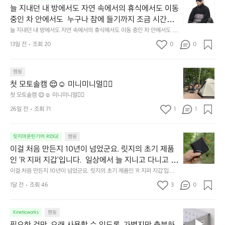
지
늘 지내던 내 방에서도 자연 속에서의 휴식에서도 이동 
내
중인 차 안에서도  누구나 잠에 들기까지 조금 시간이
던
 걸리는 순간이 있습니다.  그럴 때는 차분하게 눈을 가
늘 지내던 내 방에서도 자연 속에서의 휴식에서도 이동 중인 차 안에서도  누
내
구나 잠에 들기까지 조금 시간이 걸리는 순간이 있습니다.  그럴 때는 차분하
려보세요. 마치 암막 커튼을 조용히 내리듯이.  Polarte
방
13일 전
조회 20
0
0
게 눈을 가려보세요. 마치 암막 커튼을 조용히 내리듯이.  Polartec® Wind
c® Wind Pro™의 온기가 눈가를 포근히 감싸줍니다. 
에
 Pro™의 온기가 눈가를 포근히 감싸줍니다.  차가운 공기를 차단하고, 얼굴
에 밀착하여 빛을 막아줍니다.  이 슬립 웜을 쓰는 것만으로 그곳은 나만의
서
 차가운 공기를 차단하고, 얼굴에 밀착하여 빛을 막아
 밤이 됩니다.  안녕히 주무세요.
첫
도
캠핑
줍니다.  이 슬립 웜을 쓰는 것만으로 그곳은 나만의 밤
모
자
첫 모토솔캠 😌☺️ 미니미니멀👌🏼
이 됩니다.  안녕히 주무세요.
토
연
첫 모토솔캠 😌☺️ 미니미니멀👌🏼
솔
속
26일 전
조회 71
1
1
캠
에
서
😌
의
☺️
이
릿지마운틴기어 RIDGE
캠핑
휴
미
걸
이걸 처음 만든지 10년이 넘었군요. 릿지의 초기 제품
식
니
처
에
미
인 ‘R 지퍼 지갑’입니다.  일상에서 늘 지니고 다니고 싶
음
서
니
어지는 물건에는 크기, 무게, 형태, 색감 사이의 아주 미
이걸 처음 만든지 10년이 넘었군요. 릿지의 초기 제품인 ‘R 지퍼 지갑’입니
만
도
멀
다.  일상에서 늘 지니고 다니고 싶어지는 물건에는 크기, 무게, 형태, 색감
묘한 밸런스가 존재합니다.  예를 들자면 일에 집중하
든
1달 전
조회 46
3
0
이
 사이의 아주 미묘한 밸런스가 존재합니다.  예를 들자면 일에 집중하느라 책
👌🏼
느라 책상 위 가장자리에 대충 걸쳐 놓아도 시야에 걸
지
상 위 가장자리에 대충 걸쳐 놓아도 시야에 걸리적거리지 않는 것. R 지퍼 지
동
갑은 바로 그 위화감 없는 균형감에서 출발했습니다.  그중에서도 슬림함에
1
리적거리지 않는 것. R 지퍼 지갑은 바로 그 위화감 없
중
 철저히 집착했습니다. 튼튼한 내구도와 넉넉한 수납력을 해치치 않는 선에
필
0
Kineticworks
캠핑
는 균형감에서 출발했습니다.  그중에서도 슬림함에 철
인
서, 가장 가볍고 얇게 설계했습니다.  이 디자인과 사용감은, 꼭 직접 손으로
요
년