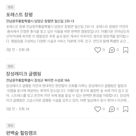
지
서
🏕
은 또 다른 캠핑의 매력인 바베큐 파티를 즐길 수 있는 공간이 마련되어 있어 친구나 가족과
이
만
 함께 좋은 시간을 보낼 수 있다는 것입니다. 또한, 하이글루 인근에는 다양한 트레킹 코스와
늘
캠핑
있
역
 자전거 도로가 있어 아웃도어 활동을 좋아하는 이들에게 더욱 참조할 만한 장소가 됩니다.
부
지
습
시
포레스트 창평
 담양의 아름다운 자연과 함께, 건강한 레저 활동을 즐기며 행복한 캠핑 경험을 쌓으실 수 있
족
니
니
너
습니다. 하이글루에서 특별한 순간을 만끽해보세요. 따뜻한 햇살과 함께하는 아침, 상징적인 
전남광주통합특별시 담양군 창평면 일산길 235-13
하
고
다.
무
담양의 죽녹원과 함께 어우러진 저녁, 그리고 고요한 밤하늘 아래에서 별을 바라보며 나누는 
포레스트 창평 전남광주통합특별시 담양군 창평면 일산길 235-13  포레스트 창평은 자연의
지
다
이야기들은 여러분의 캠핑 여행을 더욱 특별하게 만들어 줄 것입니다.  인기 정도: ★★★★
그
좋
 품속에서 진정한 휴식을 찾고 싶은 이들을 위한 완벽한 캠핑장입니다. 아름다운 전라남도의 
않
니
★
산악지대에 위치한 이 캠핑장은 푸른 숲과 맑은 계곡이 어우러진 경치로 방문객을 맞이합니
럴
네
은
고
다. 캠핑장을 구성하는 다양한 시설과 서비스 덕분에 가족, 친구, 연인과 함께 특별한 순간을
때
요
 만들어갈 수 있는 최적의 공간이 됩니다.  포레스트 창평은 주말마다 직접 재배한 신선한 농
디
싶
는
이
2달 전
조회 28
0
0
산물을 제공하는 캠핑장으로, 현지에서만 느낄 수 있는 자연의 맛을 경험할 수 있습니다. 또
자
어
차
번
한, 다양한 트레킹 코스와 자전거 도로는 캠퍼들이 탐험과 모험의 짜릿함을 누릴 수 있도록
인.
지
분
에
 만들어졌습니다. 저녁에는 별빛 아래에서 바베큐 파티를 즐기거나, 잔잔한 계곡 소리를 들
일
는
으며 깊은 숙면을 취할 수 있는 기회를 제공합니다.  이곳은 자연과의 완벽한 조화를 이루며,
하
는
캠핑
상
물
 다채로운 야외 활동을 제공합니다. 특히 어린이들은 안전하게 놀 수 있는 놀이시설이 마련
게
솔
장성레이크 글램핑
되어 있어 부모님들과 함께 즐거운 시간을 보낼 수 있습니다. 주변의 다양한 관광지와 먹거
과
건
눈
밭?
리를 탐험하는 재미도 포레스트 창평의 매력 중 하나입니다.  또한, 캠핑장을 방문한 후 지속
전남광주통합특별시 장성군 북이면 수성로 166
아
에
을
이
적으로 재방문하는 이들이 많아 인기가 날로 상승하고 있습니다. 포레스트 창평은 단순한 캠
장성레이크 글램핑 자연과 현대적인 편안함이 조화를 이루는 장성레이크 글램핑은 힐링과
웃
는
가
라
핑 그 이상을 제공하며, 자연을 사랑하는 모든 이들에게 꼭 한번 경험해봐야 할 장소로 자리
 모험을 동시에 제공하는 최적의 장소입니다. 아름다운 호수와 울창한 숲 속에 자리 잡고 있
도
크
려
잡았습니다.  인기 정도: ★★★★★
고
어, 스트레스를 잊고 온전히 자연 속에 몸을 맡길 수 있는 완벽한 환경을 자랑합니다. 장성레
어
기,
보
이크 글램핑은 고급스러운 글램핑 시설을 갖추고 있어, 바쁜 일상에서 잠시 벗어나 이곳에
해
의
무
 오면 사치스러운 휴식이 가능해집니다. 독립된 텐트에서 제공되는 특별한 불멍 공간은 소중
세
야
2달 전
조회 24
0
0
경
한 사람과 함께 따뜻한 이야기를 나눌 수 있는 소중한 시간을 만들어 줍니다. 또한, 주변의 자
게,
요.
하
연 환경은 하이킹과 자전거 타기 등 다양한 액티비티를 즐기기에 그야말로 완벽한 조건을 갖
계
형
마
나
추고 있습니다. 이곳에서의 캠핑은 단순한 숙박이 아닌, 가족과 친구들과 함께 소중한 추억
를
태,
치
여
을 창출하는 시간이 될 것입니다. 특히 식사를 좋아하는 분들에게는 매주 특별한 바비큐 파
캠핑
자
색
암
기
티와 지역에서 나는 신선한 재료로 만든 다양한 요리를 제공하여 미각을 만족시켜 줍니다. 
편백숲 힐링캠프
연
감
 장성레이크 글램핑은 그 아름다운 경관과 최고 품질의 시설 덕분에 최근 몇 년 사이에 특히
막
에