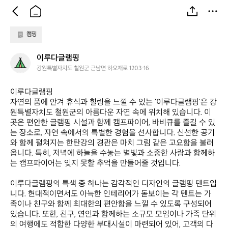
캠핑
이
이루다글램핑
루
강원특별자치도 철원군 근남면 하오재로 1203-16
다
글
이루다글램핑  

램
자연의 품에 안겨 휴식과 힐링을 느낄 수 있는 '이루다글램핑'은 강
핑
원특별자치도 철원군의 아름다운 자연 속에 위치해 있습니다. 이
곳은 편안한 글램핑 시설과 함께 캠프파이어, 바비큐를 즐길 수 있
는 장소로, 자연 속에서의 특별한 경험을 선사합니다. 신선한 공기
와 함께 펼쳐지는 한탄강의 경관은 마치 그림 같은 고요함을 불러
옵니다. 특히, 저녁에 하늘을 수놓는 별빛과 소중한 사람과 함께하
는 캠프파이어는 잊지 못할 추억을 만들어줄 것입니다.

이루다글램핑의 특색 중 하나는 감각적인 디자인의 글램핑 텐트입
니다. 현대적이면서도 아늑한 인테리어가 돋보이는 각 텐트는 가
족이나 친구와 함께 최대한의 편안함을 느낄 수 있도록 구성되어 
있습니다. 또한, 친구, 연인과 함께하는 소규모 모임이나 가족 단위
의 여행에도 적합한 다양한 부대시설이 마련되어 있어, 고객의 다