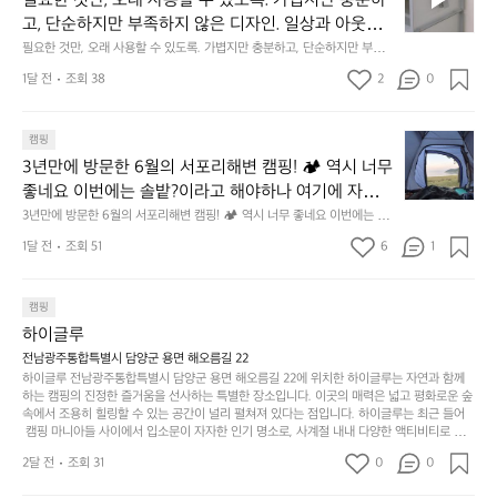
필요한 것만, 오래 사용할 수 있도록. 가볍지만 충분하
차
저히 집착했습니다. 튼튼한 내구도와 넉넉한 수납력을
 만져보며 경험해 보시기를 바랍니다.
한
이
안
고, 단순하지만 부족하지 않은 디자인. 일상과 아웃도
 해치치 않는 선에서, 가장 가볍고 얇게 설계했습니다. 
것
넘
에
어의 경계를 자연스럽게 이어주는 RIDGE MOUNTAIN 
필요한 것만, 오래 사용할 수 있도록. 가볍지만 충분하고, 단순하지만 부족하
 이 디자인과 사용감은, 꼭 직접 손으로 만져보며 경험
만,
었
서
지 않은 디자인. 일상과 아웃도어의 경계를 자연스럽게 이어주는 RIDGE M
GEAR. 키네틱웍스에서 만나보세요.
해 보시기를 바랍니다.
오
군
1달 전
조회 38
2
0
OUNTAIN GEAR. 키네틱웍스에서 만나보세요.
도
래
요.
누
사
릿
구
3
용
캠핑
지
나
년
할
의
3년만에 방문한 6월의 서포리해변 캠핑! 🏕 역시 너무 
잠
만
수
초
에
좋네요 이번에는 솔밭?이라고 해야하나 여기에 자리를 
에
있
기
들
잡았는데 정말 시원하고 경치도 좋네요  서해치고 물도 
3년만에 방문한 6월의 서포리해변 캠핑! 🏕 역시 너무 좋네요 이번에는 솔
방
도
제
기
밭?이라고 해야하나 여기에 자리를 잡았는데 정말 시원하고 경치도 좋네요 
맑은편, 아이들도 놀기 좋고 1박 2일은 넘 짧게 느껴지
문
록.
1달 전
조회 51
6
품
1
 서해치고 물도 맑은편, 아이들도 놀기 좋고 1박 2일은 넘 짧게 느껴지네요  .
까
네요  .1박 1동 1만원 (수금은 7시쯤, 동네에서 관리) .수
한
가
인
1박 1동 1만원 (수금은 7시쯤, 동네에서 관리) .수금하면서 음식물.쓰레기봉
지
투를 1개씩 나누어줌 .솔밭에 바로 화장실있음 .5분거리 cu .2분거리 음식점  
6
금하면서 음식물.쓰레기봉투를 1개씩 나누어줌 .솔밭에 
볍
‘R
조
항구에서부터 해변까지 버스도 다니네요 ㅎㅎㅎ 아이들 엄청 좋아하네요 점
월
캠핑
지
지
바로 화장실있음 .5분거리 cu .2분거리 음식점  항구에
금
심쯤도착해서 철수할때까지 물놀이 3타임이나 했네요 ⛱️
의
만
퍼
하이글루
서부터 해변까지 버스도 다니네요 ㅎㅎㅎ 아이들 엄청
시
서
충
지
간
전남광주통합특별시 담양군 용면 해오름길 22
 좋아하네요 점심쯤도착해서 철수할때까지 물놀이 3
포
분
갑’입
하이글루 전남광주통합특별시 담양군 용면 해오름길 22에 위치한 하이글루는 자연과 함께
이
타임이나 했네요 ⛱️
리
하
니
하는 캠핑의 진정한 즐거움을 선사하는 특별한 장소입니다. 이곳의 매력은 넓고 평화로운 숲
걸
해
속에서 조용히 힐링할 수 있는 공간이 널리 펼쳐져 있다는 점입니다. 하이글루는 최근 들어
고,
다.
리
 캠핑 마니아들 사이에서 입소문이 자자한 인기 명소로, 사계절 내내 다양한 액티비티로 방
변
단
일
는
문객들을 맞이합니다. 특히, 하이글루의 독특한 시설인 글램핑 텐트는 고객들에게 아늑한 잠
캠
순
상
2달 전
조회 31
0
순
0
자리를 제공하며, 캠핑의 매력을 한층 더해 줍니다. 밖에서는 자연의 소리를 들으며, 내부에
핑!
하
에
간
서는 편안한 침대에서 하루의 피로를 풀 수 있는 완벽한 조화가 이루어집니다. 이곳의 장점