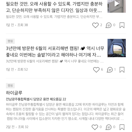
서, 가장 가볍고 얇게 설계했습니다.  이 디자인과 사용감은, 꼭 직접 손으로
요
년
필요한 것만, 오래 사용할 수 있도록. 가볍지만 충분하
차
저히 집착했습니다. 튼튼한 내구도와 넉넉한 수납력을
 만져보며 경험해 보시기를 바랍니다.
한
이
안
고, 단순하지만 부족하지 않은 디자인. 일상과 아웃도
 해치치 않는 선에서, 가장 가볍고 얇게 설계했습니다. 
것
넘
에
어의 경계를 자연스럽게 이어주는 RIDGE MOUNTAIN 
필요한 것만, 오래 사용할 수 있도록. 가볍지만 충분하고, 단순하지만 부족하
 이 디자인과 사용감은, 꼭 직접 손으로 만져보며 경험
만,
었
서
지 않은 디자인. 일상과 아웃도어의 경계를 자연스럽게 이어주는 RIDGE M
GEAR. 키네틱웍스에서 만나보세요.
해 보시기를 바랍니다.
오
군
1달 전
조회 38
2
0
OUNTAIN GEAR. 키네틱웍스에서 만나보세요.
도
래
요.
누
사
릿
구
3
용
캠핑
지
나
년
할
의
3년만에 방문한 6월의 서포리해변 캠핑! 🏕 역시 너무 
잠
만
수
초
에
좋네요 이번에는 솔밭?이라고 해야하나 여기에 자리를 
에
있
기
들
잡았는데 정말 시원하고 경치도 좋네요  서해치고 물도 
3년만에 방문한 6월의 서포리해변 캠핑! 🏕 역시 너무 좋네요 이번에는 솔
방
도
제
기
밭?이라고 해야하나 여기에 자리를 잡았는데 정말 시원하고 경치도 좋네요 
맑은편, 아이들도 놀기 좋고 1박 2일은 넘 짧게 느껴지
문
록.
1달 전
조회 52
6
품
1
 서해치고 물도 맑은편, 아이들도 놀기 좋고 1박 2일은 넘 짧게 느껴지네요  .
까
네요  .1박 1동 1만원 (수금은 7시쯤, 동네에서 관리) .수
한
가
인
1박 1동 1만원 (수금은 7시쯤, 동네에서 관리) .수금하면서 음식물.쓰레기봉
지
투를 1개씩 나누어줌 .솔밭에 바로 화장실있음 .5분거리 cu .2분거리 음식점  
6
금하면서 음식물.쓰레기봉투를 1개씩 나누어줌 .솔밭에 
볍
‘R
조
항구에서부터 해변까지 버스도 다니네요 ㅎㅎㅎ 아이들 엄청 좋아하네요 점
월
캠핑
지
지
바로 화장실있음 .5분거리 cu .2분거리 음식점  항구에
금
심쯤도착해서 철수할때까지 물놀이 3타임이나 했네요 ⛱️
의
만
퍼
하이글루
서부터 해변까지 버스도 다니네요 ㅎㅎㅎ 아이들 엄청
시
서
충
지
간
전남광주통합특별시 담양군 용면 해오름길 22
 좋아하네요 점심쯤도착해서 철수할때까지 물놀이 3
포
분
갑’입
하이글루 전남광주통합특별시 담양군 용면 해오름길 22에 위치한 하이글루는 자연과 함께
이
타임이나 했네요 ⛱️
리
하
니
하는 캠핑의 진정한 즐거움을 선사하는 특별한 장소입니다. 이곳의 매력은 넓고 평화로운 숲
걸
해
속에서 조용히 힐링할 수 있는 공간이 널리 펼쳐져 있다는 점입니다. 하이글루는 최근 들어
고,
다.
리
 캠핑 마니아들 사이에서 입소문이 자자한 인기 명소로, 사계절 내내 다양한 액티비티로 방
변
단
일
는
문객들을 맞이합니다. 특히, 하이글루의 독특한 시설인 글램핑 텐트는 고객들에게 아늑한 잠
캠
순
상
2달 전
조회 32
0
순
0
자리를 제공하며, 캠핑의 매력을 한층 더해 줍니다. 밖에서는 자연의 소리를 들으며, 내부에
핑!
하
에