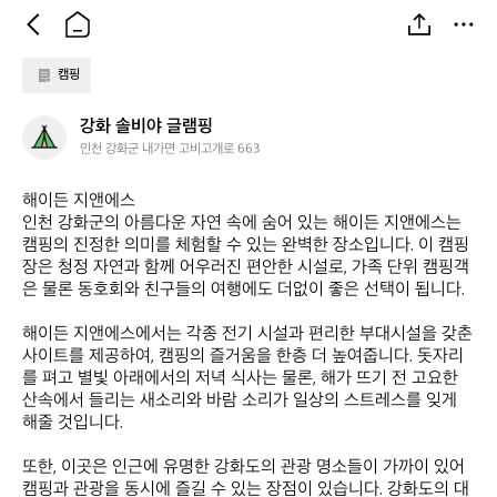
캠핑
강
강화 솔비야 글램핑
화
인천 강화군 내가면 고비고개로 663
솔
비
해이든 지앤에스  

야
인천 강화군의 아름다운 자연 속에 숨어 있는 해이든 지앤에스는 
글
캠핑의 진정한 의미를 체험할 수 있는 완벽한 장소입니다. 이 캠핑
램
장은 청정 자연과 함께 어우러진 편안한 시설로, 가족 단위 캠핑객
핑
은 물론 동호회와 친구들의 여행에도 더없이 좋은 선택이 됩니다.  

해이든 지앤에스에서는 각종 전기 시설과 편리한 부대시설을 갖춘 
사이트를 제공하여, 캠핑의 즐거움을 한층 더 높여줍니다. 돗자리
를 펴고 별빛 아래에서의 저녁 식사는 물론, 해가 뜨기 전 고요한 
산속에서 들리는 새소리와 바람 소리가 일상의 스트레스를 잊게 
해줄 것입니다.  

또한, 이곳은 인근에 유명한 강화도의 관광 명소들이 가까이 있어 
캠핑과 관광을 동시에 즐길 수 있는 장점이 있습니다. 강화도의 대