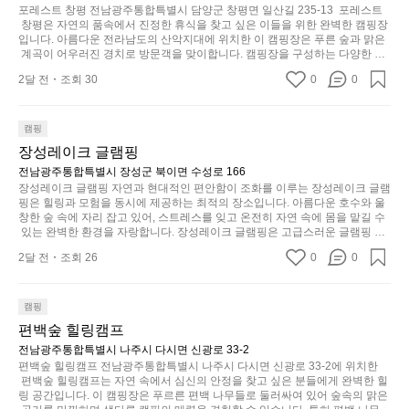
시
늘
간
 자연과 함께, 건강한 레저 활동을 즐기며 행복한 캠핑 경험을 쌓으실 수 있습
포레스트 창평 전남광주통합특별시 담양군 창평면 일산길 235-13  포레스트
부
너
니다. 하이글루에서 특별한 순간을 만끽해보세요. 따뜻한 햇살과 함께하는 아
지
이
 창평은 자연의 품속에서 진정한 휴식을 찾고 싶은 이들을 위한 완벽한 캠핑장
족
침, 상징적인 담양의 죽녹원과 함께 어우러진 저녁, 그리고 고요한 밤하늘 아래
무
입니다. 아름다운 전라남도의 산악지대에 위치한 이 캠핑장은 푸른 숲과 맑은
니
있
에서 별을 바라보며 나누는 이야기들은 여러분의 캠핑 여행을 더욱 특별하게
하
 계곡이 어우러진 경치로 방문객을 맞이합니다. 캠핑장을 구성하는 다양한 시
좋
고
습
 만들어 줄 것입니다.  인기 정도: ★★★★★
설과 서비스 덕분에 가족, 친구, 연인과 함께 특별한 순간을 만들어갈 수 있는
지
네
2달 전
조회 30
0
다
0
니
 최적의 공간이 됩니다.  포레스트 창평은 주말마다 직접 재배한 신선한 농산물
않
요
을 제공하는 캠핑장으로, 현지에서만 느낄 수 있는 자연의 맛을 경험할 수 있습
니
다.
은
니다. 또한, 다양한 트레킹 코스와 자전거 도로는 캠퍼들이 탐험과 모험의 짜릿
이
고
그
함을 누릴 수 있도록 만들어졌습니다. 저녁에는 별빛 아래에서 바베큐 파티를
캠핑
디
번
싶
럴
 즐기거나, 잔잔한 계곡 소리를 들으며 깊은 숙면을 취할 수 있는 기회를 제공
자
장성레이크 글램핑
에
합니다.  이곳은 자연과의 완벽한 조화를 이루며, 다채로운 야외 활동을 제공합
어
때
인.
니다. 특히 어린이들은 안전하게 놀 수 있는 놀이시설이 마련되어 있어 부모님
전남광주통합특별시 장성군 북이면 수성로 166
는
지
는
들과 함께 즐거운 시간을 보낼 수 있습니다. 주변의 다양한 관광지와 먹거리를
일
장성레이크 글램핑 자연과 현대적인 편안함이 조화를 이루는 장성레이크 글램
솔
는
차
 탐험하는 재미도 포레스트 창평의 매력 중 하나입니다.  또한, 캠핑장을 방문
핑은 힐링과 모험을 동시에 제공하는 최적의 장소입니다. 아름다운 호수와 울
상
밭?
물
한 후 지속적으로 재방문하는 이들이 많아 인기가 날로 상승하고 있습니다. 포
분
창한 숲 속에 자리 잡고 있어, 스트레스를 잊고 온전히 자연 속에 몸을 맡길 수
과
레스트 창평은 단순한 캠핑 그 이상을 제공하며, 자연을 사랑하는 모든 이들에
이
 있는 완벽한 환경을 자랑합니다. 장성레이크 글램핑은 고급스러운 글램핑 시
건
하
게 꼭 한번 경험해봐야 할 장소로 자리잡았습니다.  인기 정도: ★★★★★
아
설을 갖추고 있어, 바쁜 일상에서 잠시 벗어나 이곳에 오면 사치스러운 휴식이
라
에
게
2달 전
조회 26
0
0
 가능해집니다. 독립된 텐트에서 제공되는 특별한 불멍 공간은 소중한 사람과
웃
고
는
눈
 함께 따뜻한 이야기를 나눌 수 있는 소중한 시간을 만들어 줍니다. 또한, 주변
도
해
의 자연 환경은 하이킹과 자전거 타기 등 다양한 액티비티를 즐기기에 그야말
크
을
어
로 완벽한 조건을 갖추고 있습니다. 이곳에서의 캠핑은 단순한 숙박이 아닌, 가
야
캠핑
기,
가
족과 친구들과 함께 소중한 추억을 창출하는 시간이 될 것입니다. 특히 식사를
의
하
편백숲 힐링캠프
무
려
 좋아하는 분들에게는 매주 특별한 바비큐 파티와 지역에서 나는 신선한 재료
경
나
게,
로 만든 다양한 요리를 제공하여 미각을 만족시켜 줍니다.  장성레이크 글램핑
전남광주통합특별시 나주시 다시면 신광로 33-2
보
계
은 그 아름다운 경관과 최고 품질의 시설 덕분에 최근 몇 년 사이에 특히 주목
여
편백숲 힐링캠프 전남광주통합특별시 나주시 다시면 신광로 33-2에 위치한
형
세
받고 있는 캠핑장 중 하나입니다. 주말이면 방문객이 가득해 예약이 빠르게 차
를
 편백숲 힐링캠프는 자연 속에서 심신의 안정을 찾고 싶은 분들에게 완벽한 힐
기
태,
요.
는 만큼 미리 일정을 계획하시는 것이 좋습니다. 나만의 프라이빗한 공간에서
링 공간입니다. 이 캠핑장은 푸르른 편백 나무들로 둘러싸여 있어 숲속의 맑은
자
에
색
 가족 및 사랑하는 사람들과 함께하세요. 당신의 대자연 속 힐링을 기다리는 장
마