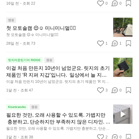
차분하게 눈을 가려보세요. 마치 암막 커튼을 조
16일 전
조회 22
0
0
습니다.  그럴 때는 차분하게 눈을 가려보세요. 마치 암막 커튼을
방
용히 내리듯이.  Polartec® Wind Pro™의 온기
 조용히 내리듯이.  Polartec® Wind Pro™의 온기가 눈가를 포근
에
히 감싸줍니다.  차가운 공기를 차단하고, 얼굴에 밀착하여 빛을
가 눈가를 포근히 감싸줍니다.  차가운 공기를 차
서
 막아줍니다.  이 슬립 웜을 쓰는 것만으로 그곳은 나만의 밤이 됩
첫
캠핑
단하고, 얼굴에 밀착하여 빛을 막아줍니다.  이
니다.  안녕히 주무세요.
도
모
첫 모토솔캠 😌☺️ 미니미니멀👌🏼
 슬립 웜을 쓰는 것만으로 그곳은 나만의 밤이 됩
자
토
첫 모토솔캠 😌☺️ 미니미니멀👌🏼
니다.  안녕히 주무세요.
연
솔
28일 전
조회 73
1
1
속
캠
에
😌
서
☺️
이
릿지마운틴기어 RIDGE
캠핑
미
의
걸
이걸 처음 만든지 10년이 넘었군요. 릿지의 초기 
니
휴
처
제품인 ‘R 지퍼 지갑’입니다.  일상에서 늘 지니
미
식
음
고 다니고 싶어지는 물건에는 크기, 무게, 형태,
이걸 처음 만든지 10년이 넘었군요. 릿지의 초기 제품인 ‘R 지퍼
니
에
만
 지갑’입니다.  일상에서 늘 지니고 다니고 싶어지는 물건에는 크
 색감 사이의 아주 미묘한 밸런스가 존재합니다.  
1달 전
조회 47
3
멀
0
서
기, 무게, 형태, 색감 사이의 아주 미묘한 밸런스가 존재합니다. 
든
예를 들자면 일에 집중하느라 책상 위 가장자리
 예를 들자면 일에 집중하느라 책상 위 가장자리에 대충 걸쳐 놓
도
👌🏼
지
아도 시야에 걸리적거리지 않는 것. R 지퍼 지갑은 바로 그 위화
에 대충 걸쳐 놓아도 시야에 걸리적거리지 않는
이
1
감 없는 균형감에서 출발했습니다.  그중에서도 슬림함에 철저히 
필
Kineticworks
캠핑
 것. R 지퍼 지갑은 바로 그 위화감 없는 균형감
동
0
집착했습니다. 튼튼한 내구도와 넉넉한 수납력을 해치치 않는 선
요
필요한 것만, 오래 사용할 수 있도록. 가볍지만
에서 출발했습니다.  그중에서도 슬림함에 철저
에서, 가장 가볍고 얇게 설계했습니다.  이 디자인과 사용감은, 꼭 
중
년
한
직접 손으로 만져보며 경험해 보시기를 바랍니다.
 충분하고, 단순하지만 부족하지 않은 디자인. 일
히 집착했습니다. 튼튼한 내구도와 넉넉한 수납
인
이
것
상과 아웃도어의 경계를 자연스럽게 이어주는 R
필요한 것만, 오래 사용할 수 있도록. 가볍지만 충분하고, 단순하
력을 해치치 않는 선에서, 가장 가볍고 얇게 설계
차
넘
만,
지만 부족하지 않은 디자인. 일상과 아웃도어의 경계를 자연스럽
IDGE MOUNTAIN GEAR. 키네틱웍스에서 만나
했습니다.  이 디자인과 사용감은, 꼭 직접 손으
안
었
1달 전
조회 38
2
0
게 이어주는 RIDGE MOUNTAIN GEAR. 키네틱웍스에서 만나보