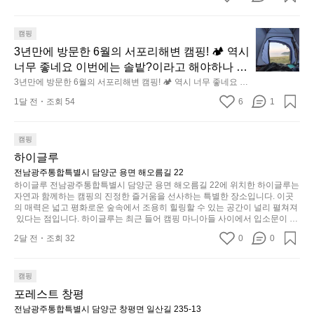
오
보세요.
로 만져보며 경험해 보시기를 바랍니다.
에
군
세요.
래
서
요.
사
3
캠핑
도
릿
용
년
3년만에 방문한 6월의 서포리해변 캠핑! 🏕 역시 
누
지
할
만
너무 좋네요 이번에는 솔밭?이라고 해야하나 여
구
의
수
에
기에 자리를 잡았는데 정말 시원하고 경치도 좋
3년만에 방문한 6월의 서포리해변 캠핑! 🏕 역시 너무 좋네요 이
나
초
있
방
번에는 솔밭?이라고 해야하나 여기에 자리를 잡았는데 정말 시
네요  서해치고 물도 맑은편, 아이들도 놀기 좋고 
잠
기
1달 전
조회 54
6
1
원하고 경치도 좋네요  서해치고 물도 맑은편, 아이들도 놀기 좋
도
문
에
1박 2일은 넘 짧게 느껴지네요  .1박 1동 1만원
제
고 1박 2일은 넘 짧게 느껴지네요  .1박 1동 1만원 (수금은 7시
록.
한
들
쯤, 동네에서 관리) .수금하면서 음식물.쓰레기봉투를 1개씩 나
품
 (수금은 7시쯤, 동네에서 관리) .수금하면서 음
가
6
누어줌 .솔밭에 바로 화장실있음 .5분거리 cu .2분거리 음식점 
캠핑
기
인
식물.쓰레기봉투를 1개씩 나누어줌 .솔밭에 바
월
볍
 항구에서부터 해변까지 버스도 다니네요 ㅎㅎㅎ 아이들 엄청 좋
까
‘R
하이글루
로 화장실있음 .5분거리 cu .2분거리 음식점  항
아하네요 점심쯤도착해서 철수할때까지 물놀이 3타임이나 했네
의
지
지
지
요 ⛱️
전남광주통합특별시 담양군 용면 해오름길 22
구에서부터 해변까지 버스도 다니네요 ㅎㅎㅎ
서
만
퍼
하이글루 전남광주통합특별시 담양군 용면 해오름길 22에 위치한 하이글루는 
조
 아이들 엄청 좋아하네요 점심쯤도착해서 철수
포
충
자연과 함께하는 캠핑의 진정한 즐거움을 선사하는 특별한 장소입니다. 이곳
지
금
할때까지 물놀이 3타임이나 했네요 ⛱️
리
의 매력은 넓고 평화로운 숲속에서 조용히 힐링할 수 있는 공간이 널리 펼쳐져
분
갑’입
시
 있다는 점입니다. 하이글루는 최근 들어 캠핑 마니아들 사이에서 입소문이 자
해
하
니
간
자한 인기 명소로, 사계절 내내 다양한 액티비티로 방문객들을 맞이합니다. 특
변
고,
2달 전
조회 32
0
0
히, 하이글루의 독특한 시설인 글램핑 텐트는 고객들에게 아늑한 잠자리를 제
다.
이
캠
단
공하며, 캠핑의 매력을 한층 더해 줍니다. 밖에서는 자연의 소리를 들으며, 내
일
걸
부에서는 편안한 침대에서 하루의 피로를 풀 수 있는 완벽한 조화가 이루어집
핑!
순
상
리
니다. 이곳의 장점은 또 다른 캠핑의 매력인 바베큐 파티를 즐길 수 있는 공간
캠핑
하
🏕
이 마련되어 있어 친구나 가족과 함께 좋은 시간을 보낼 수 있다는 것입니다.
에
는
포레스트 창평
지
 또한, 하이글루 인근에는 다양한 트레킹 코스와 자전거 도로가 있어 아웃도어
역
서
순
 활동을 좋아하는 이들에게 더욱 참조할 만한 장소가 됩니다. 담양의 아름다운
전남광주통합특별시 담양군 창평면 일산길 235-13
만