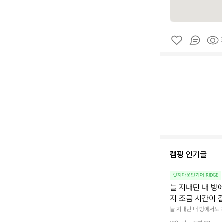
캠핑 인기글
릿지마운틴기어 RIDGE
늘 지내던 내 방
지 조금 시간이 
을 조용히 내리듯이
늘 지내던 내 방에서도
다.  그럴 때는 차분하게
를 차단하고, 얼