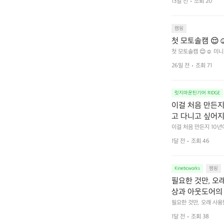
13일 전
조회 20
줍니다.  차가운 공기를
이 됩니다.  안녕
히 주무세요.
캠핑
첫 모토솔캠 😌☺
첫 모토솔캠 😌☺️ 미니
26일 전
조회 71
릿지마운틴기어 RIDGE
이걸 처음 만든지 
고 다니고 싶어지
 예를 들자면 일
이걸 처음 만든지 10년
 무게, 형태, 색감 사
것. R 지퍼 지
1달 전
조회 46
야에 걸리적거리지 않는
집착했습니다. 튼
다. 튼튼한 내구도와 넉
 만져보며 경험해 보시
습니다.  이 디
Kineticworks
캠핑
필요한 것만, 오
상과 아웃도어의 
나보세요.
필요한 것만, 오래 사
 이어주는 RIDGE MO
1달 전
조회 38