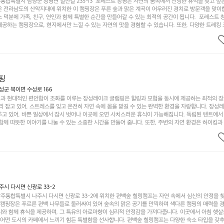
합특별시 담양군 창평면 일산길 235-13  포레스트 창평은 자연의 품속에서 진정한 휴식을 찾고 싶
운 전라남도의 산악지대에 위치한 이 캠핑장은 푸른 숲과 맑은 계곡이 어우러진 경치로 방문객을 맞이
 덕분에 가족, 친구, 연인과 함께 특별한 순간을 만들어갈 수 있는 최적의 공간이 됩니다.  포레스트 
공하는 캠핑장으로, 현지에서만 느낄 수 있는 자연의 맛을 경험할 수 있습니다. 또한, 다양한 트레킹
의 짜릿함을 누릴 수 있도록 만들어졌습니다. 저녁에는 별빛 아래에서 바베큐 파티를 즐기거나, 잔잔한
 기회를 제공합니다.  이곳은 자연과의 완벽한 조화를 이루며, 다채로운 야외 활동을 제공합니다. 특
이 마련되어 있어 부모님들과 함께 즐거운 시간을 보낼 수 있습니다. 주변의 다양한 관광지와 먹거리를
입니다.  또한, 캠핑장을 방문한 후 지속적으로 재방문하는 이들이 많아 인기가 날로 상승하고 있습니다
공하며, 자연을 사랑하는 모든 이들에게 꼭 한번 경험해봐야 할 장소로 자리잡았습니다.  인기 정도: 
핑
군 북이면 수성로 166
과 현대적인 편안함이 조화를 이루는 장성레이크 글램핑은 힐링과 모험을 동시에 제공하는 최적의 장
리 잡고 있어, 스트레스를 잊고 온전히 자연 속에 몸을 맡길 수 있는 완벽한 환경을 자랑합니다. 장성
추고 있어, 바쁜 일상에서 잠시 벗어나 이곳에 오면 사치스러운 휴식이 가능해집니다. 독립된 텐트에서
함께 따뜻한 이야기를 나눌 수 있는 소중한 시간을 만들어 줍니다. 또한, 주변의 자연 환경은 하이킹과
그야말로 완벽한 조건을 갖추고 있습니다. 이곳에서의 캠핑은 단순한 숙박이 아닌, 가족과 친구들과 함
다. 특히 식사를 좋아하는 분들에게는 매주 특별한 바비큐 파티와 지역에서 나는 신선한 재료로 만든 
.  장성레이크 글램핑은 그 아름다운 경관과 최고 품질의 시설 덕분에 최근 몇 년 사이에 특히 주목받
객이 가득해 예약이 빠르게 차는 만큼 미리 일정을 계획하시는 것이 좋습니다. 나만의 프라이빗한 공간
 당신의 대자연 속 힐링을 기다리는 장성레이크 글램핑은 언젠가 반드시 방문해봐야 할 명소로 자리매
시 다시면 신광로 33-2
주통합특별시 나주시 다시면 신광로 33-2에 위치한 편백숲 힐링캠프는 자연 속에서 심신의 안정을 
 캠핑장은 푸르른 편백 나무들로 둘러싸여 있어 숲속의 맑은 공기를 만끽하며 색다른 캠핑의 매력을 경험
리와 함께 휴식을 제공하며, 그 특유의 아로마향이 심리적 안정감을 가져다줍니다. 이곳에서 아침 햇살
그 어떤 도시의 카페에서 느끼기 힘든 특별함을 선사합니다. 편백숲 힐링캠프는 다양한 숙소 타입을 갖추