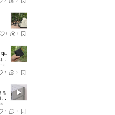
방
0
0
  안녕
에
서
첫
도
모
자
토
연
솔
속
1
1
캠
에
서
😌
의
☺️
이
휴
미
걸
 지니
식
니
처
에
미
다. 
음
서
니
않는 
크기,
만
도
멀
아도 시
저히 
든
3
0
이
착했습니
👌🏼
설계했
지
손으로
동
1
중
필
0
인
요
년
. 일
차
한
이
안
서 만
것
넘
에
스럽게
만,
었
서
오
군
2
0
도