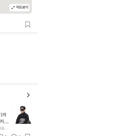
지도보기
늘
지
기까
내
 커튼
던
 공기
있습니
내
근히 감싸
의 밤