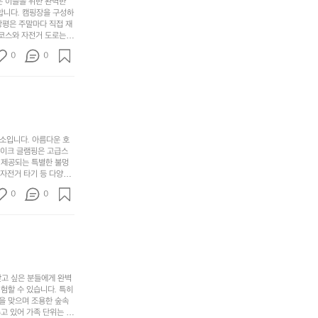
무
은 이들을 위한 완벽한
지
다
그
좋
합니다. 캠핑장을 구성하
않
니
창평은 주말마다 직접 재
럴
네
은
고
 코스와 자전거 도로는
때
요
 계곡 소리를 들으며 깊
디
싶
는
이
0
0
히 어린이들은 안전하게
자
어
차
번
 탐험하는 재미도 포레스
인.
지
분
에
. 포레스트 창평은 단
일
는
★★★★★
하
는
상
물
게
솔
과
건
눈
밭?
아
에
을
이
소입니다. 아름다운 호
웃
는
가
라
레이크 글램핑은 고급스
도
크
려
고
 제공되는 특별한 불멍
어
기,
보
 자전거 타기 등 다양한
해
의
무
께 소중한 추억을 창출
세
야
0
0
경
다양한 요리를 제공하여
게,
요.
하
고 있는 캠핑장 중 하나
계
형
마
나
에서 가족 및 사랑하는
를
태,
치
여
김하였습니다. 인기 정
자
색
암
기
연
감
막
에
스
사
커
자
럽
이
찾고 싶은 분들에게 완벽
튼
리
할 수 있습니다. 특히 
게
의
을
를
을 맞으며 조용한 숲속
이
아
조
잡
고 있어 가족 단위는 물