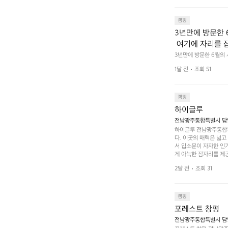
캠핑
3년만에 방문한 
 여기에 자리를 
 좋고 1박 2일은
3년만에 방문한 6월의
고 경치도 좋네요  서해치
 음식물.쓰레기봉투
1달 전
조회 51
관리) .수금하면서 음식
 항구에서부터 
까지 버스도 다니네요 
할때까지 물놀이 
캠핑
하이글루
전남광주통합특별시 담양
하이글루 전남광주통합특
다. 이곳의 매력은 넓
서 입소문이 자자한 인
게 아늑한 잠자리를 제공
 있는 완벽한 조화가 이
2달 전
조회 31
은 시간을 보낼 수 있
조할 만한 장소가 됩니다
 순간을 만끽해보세요.
 나누는 이야기들은 여러
캠핑
포레스트 창평
전남광주통합특별시 담양군