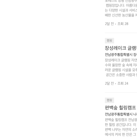
포레스트 창평 전남광주통
 캠핑장입니다. 아름다
는 다양한 시설과 서비스
배한 신선한 농산물을 제
 캠퍼들이 탐험과 모험
2달 전
조회 28
은 숙면을 취할 수 있는
 놀 수 있는 놀이시설
트 창평의 매력 중 하나
순한 캠핑 그 이상을 제
캠핑
장성레이크 글램
전남광주통합특별시 장성
장성레이크 글램핑 자연
수와 울창한 숲 속에 자
러운 글램핑 시설을 갖
 공간은 소중한 사람과 
 액티비티를 즐기기에 
2달 전
조회 24
하는 시간이 될 것입니
 미각을 만족시켜 줍니다
입니다. 주말이면 방문
 사람들과 함께하세요.
캠핑
도: ★★★★★
편백숲 힐링캠프
전남광주통합특별시 나주
편백숲 힐링캠프 전남광
한 힐링 공간입니다. 이
편백 나무는 자연의 소
에서의 커피 한 잔은 