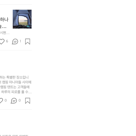
래
요.
누
사
릿
구
3
용
지
나
년
할
의
야하나
잠
만
수
초
에
놀기
에
있
기
들
하면서
 시원하
방
도
제
기
동네에서 
점 
문
록.
6
품
1
터 해변
까
 철수
한
가
인
지
6
볍
‘R
조
월
지
지
금
의
만
퍼
시
서
충
지
간
포
분
갑’입
사하는 특별한 장소입니
이
리
하
니
어 캠핑 마니아들 사이에
걸
해
글램핑 텐트는 고객들에
고,
다.
리
 하루의 피로를 풀 수
변
단
일
는
친구나 가족과 함께 좋
캠
순
상
0
순
0
아하는 이들에게 더욱 참
핑!
하
에
간
. 하이글루에서 특별한
지
서
🏕
 아래에서 별을 바라보며
이
만
늘
있
역
부
지
습
시
족
니
니
너
하
고
다.