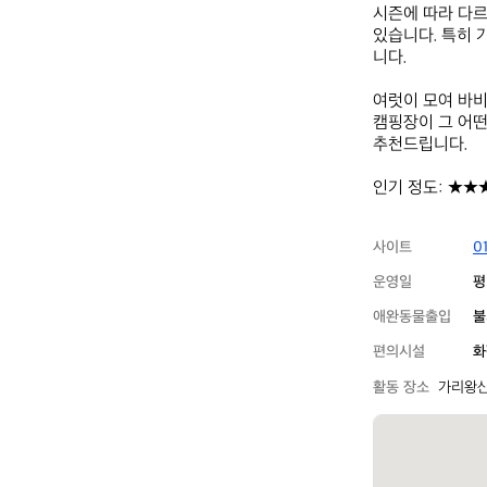
시즌에 따라 다르
있습니다. 특히
니다. 

여럿이 모여 바비
캠핑장이 그 어떤
추천드립니다. 

인기 정도: ★★
사이트
0
운영일
평
애완동물출입
불
편의시설
화
활동 장소
가리왕산