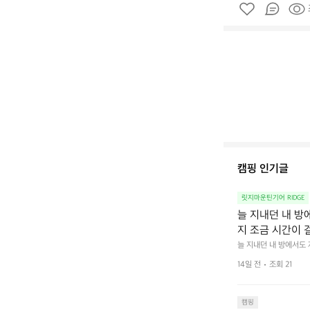
캠핑 인기글
릿지마운틴기어 RIDGE
늘 지내던 내 방
지 조금 시간이 
을 조용히 내리듯이
늘 지내던 내 방에서도
다.  그럴 때는 차분하게
를 차단하고, 얼
14일 전
조회 21
줍니다.  차가운 공기를
이 됩니다.  안녕
히 주무세요.
캠핑