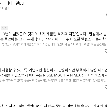
️ 미니미니멀👌🏼
미니멀👌🏼
캠핑
10년이 넘었군요. 릿지의 초기 제품인 ‘R 지퍼 지갑’입니다.  일상에서 늘
는 물건에는 크기, 무게, 형태, 색감 사이의 아주 미묘한 밸런스가 존재합니
에 집중하느라 책상 위 가장자리에 대충 걸쳐 놓아도 시야에 걸리적거리지 
이 넘었군요. 릿지의 초기 제품인 ‘R 지퍼 지갑’입니다.  일상에서 늘 지니고 다니고 싶어지는 물건에는 
이의 아주 미묘한 밸런스가 존재합니다.  예를 들자면 일에 집중하느라 책상 위 가장자리에 대충 걸쳐 놓
갑은 바로 그 위화감 없는 균형감에서 출발했습니다.  그중에서도 슬림함에 철
 것. R 지퍼 지갑은 바로 그 위화감 없는 균형감에서 출발했습니다.  그중에서도 슬림함에 철저히 집
튼한 내구도와 넉넉한 수납력을 해치치 않는 선에서, 가장 가볍고 얇게 
넉한 수납력을 해치치 않는 선에서, 가장 가볍고 얇게 설계했습니다.  이 디자인과 사용감은, 꼭 직접 
기를 바랍니다.
자인과 사용감은, 꼭 직접 손으로 만져보며 경험해 보시기를 바랍니다.
래 사용할 수 있도록. 가볍지만 충분하고, 단순하지만 부족하지 않은 디자인
경계를 자연스럽게 이어주는 RIDGE MOUNTAIN GEAR. 키네틱웍스에
용할 수 있도록. 가볍지만 충분하고, 단순하지만 부족하지 않은 디자인. 일상과 아웃도어의 경계를 자연
UNTAIN GEAR. 키네틱웍스에서 만나보세요.
6월의 서포리해변 캠핑! 🏕 역시 너무 좋네요 이번에는 솔밭?이라고 해