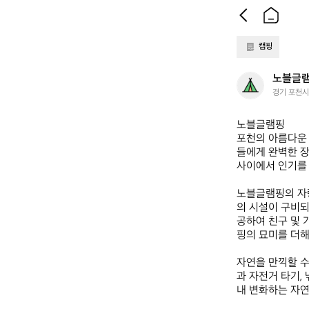
캠핑
노
노블글
블
경기 포천시
글
램
노블글램핑  

핑
포천의 아름다운 
들에게 완벽한 장
사이에서 인기를 
노블글램핑의 자랑
의 시설이 구비되
공하여 친구 및 
핑의 묘미를 더해
자연을 만끽할 수
과 자전거 타기,
내 변화하는 자연