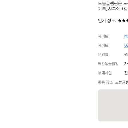
노블글램핑은 도심
가족, 친구와 함께
인기 정도: ★★
사이트
ht
사이트
0
운영일
평
애완동물출입
가
부대시설
전
활동 장소
노블글