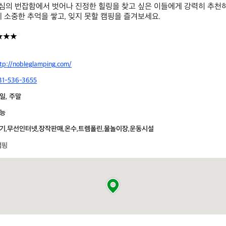
의 번잡함에서 벗어나 진정한 힐링을 찾고 싶은 이들에게 강력히 추천하
 소중한 추억을 쌓고, 잊지 못할 캠핑을 즐겨보세요.  

★★★
tp://nobleglamping.com/
31-536-3655
일, 주말
능
기,무선인터넷,장작판매,온수,트렘폴린,물놀이장,운동시설
램핑