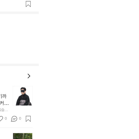
늘
지
기까
내
 커튼
던
 공기
있습니
내
근히 감싸
의 밤
방
0
0
  안녕
에
서
첫
도