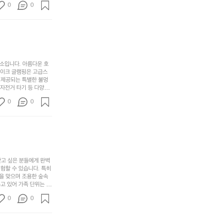
디
싶
는
이
0
0
히 어린이들은 안전하게
자
어
차
번
 탐험하는 재미도 포레스
인.
지
분
에
. 포레스트 창평은 단
일
는
★★★★★
하
는
상
물
게
솔
과
건
눈
밭?
아
에
을
이
소입니다. 아름다운 호
웃
는
가
라
레이크 글램핑은 고급스
도
크
려
고
 제공되는 특별한 불멍
어
기,
보
 자전거 타기 등 다양한
해
의
무
께 소중한 추억을 창출
세
야
0
0
경
다양한 요리를 제공하여
게,
요.
하
고 있는 캠핑장 중 하나
계
형
마
나
에서 가족 및 사랑하는
를
태,
치
여
김하였습니다. 인기 정
자
색
암
기
연
감
막
에
스
사
커
자
럽
이
찾고 싶은 분들에게 완벽
튼
리
할 수 있습니다. 특히 
게
의
을
를
을 맞으며 조용한 숲속
이
아
조
잡
고 있어 가족 단위는 물
어
주
용
았
티비티를 즐길 수 있는
주
미
0
0
 캠프파이어를 즐기며 별
히
는
는
묘
최우선으로 생각하고 있으
내
데
미가 됩니다. 자연과의
R
한
리
정