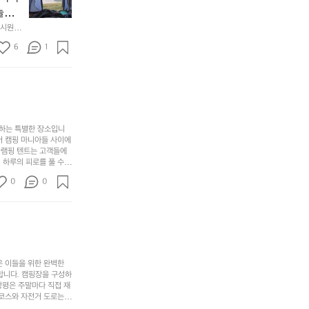
만
수
초
에
놀기
에
있
기
들
하면서
 시원하
방
도
제
기
동네에서 
점 
문
록.
6
품
1
터 해변
까
 철수
한
가
인
지
6
볍
‘R
조
월
지
지
금
의
만
퍼
시
서
충
지
간
포
분
갑’입
사하는 특별한 장소입니
이
리
하
니
어 캠핑 마니아들 사이에
걸
해
글램핑 텐트는 고객들에
고,
다.
리
 하루의 피로를 풀 수
변
단
일
는
친구나 가족과 함께 좋
캠
순
상
0
순
0
아하는 이들에게 더욱 참
핑!
하
에
간
. 하이글루에서 특별한
지
서
🏕
 아래에서 별을 바라보며
이
만
늘
있
역
부
지
습
시
족
니
니
너
하
고
다.
무
은 이들을 위한 완벽한
지
다
그
좋
합니다. 캠핑장을 구성하
않
니
창평은 주말마다 직접 재
럴
네
은
고
 코스와 자전거 도로는
때
요
 계곡 소리를 들으며 깊