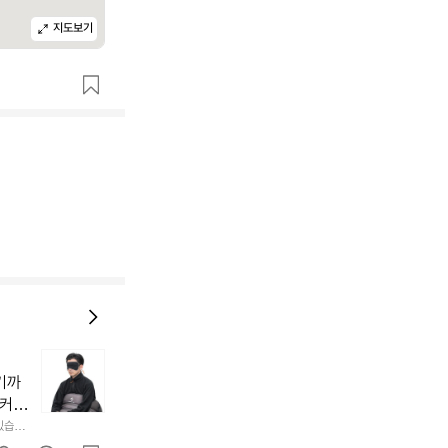
지도보기
늘
지
기까
내
 커튼
던
 공기
있습니
내
근히 감싸