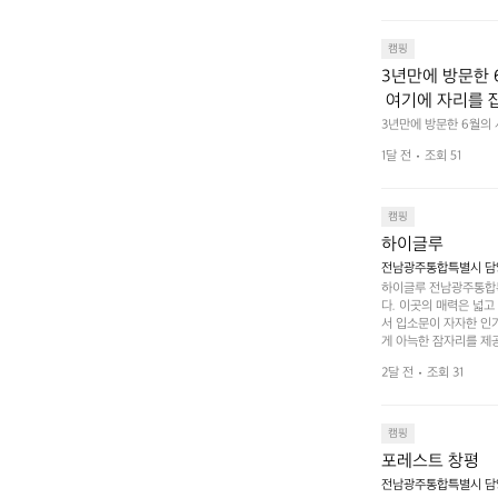
캠핑
3년만에 방문한 
 여기에 자리를 
 좋고 1박 2일은
3년만에 방문한 6월의
고 경치도 좋네요  서해치
 음식물.쓰레기봉투
1달 전
조회 51
관리) .수금하면서 음식
 항구에서부터 
까지 버스도 다니네요 
할때까지 물놀이 
캠핑
하이글루
전남광주통합특별시 담양
하이글루 전남광주통합특
다. 이곳의 매력은 넓
서 입소문이 자자한 인
게 아늑한 잠자리를 제공
 있는 완벽한 조화가 이
2달 전
조회 31
은 시간을 보낼 수 있
조할 만한 장소가 됩니다
 순간을 만끽해보세요.
 나누는 이야기들은 여러
캠핑
포레스트 창평
전남광주통합특별시 담양군