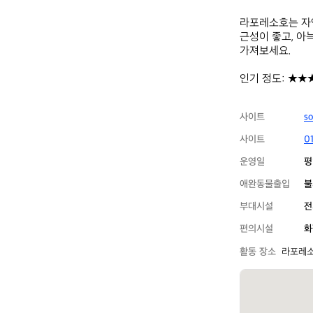
라포레소호는 자연
근성이 좋고, 아
가져보세요.

인기 정도: ★★
사이트
s
사이트
0
운영일
평
애완동물출입
불
부대시설
전
편의시설
화
활동 장소
라포레