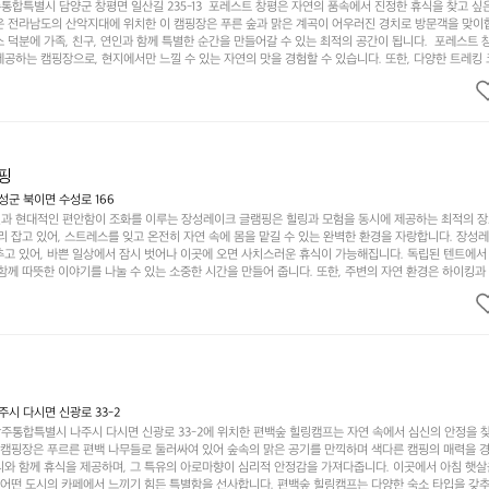
합특별시 담양군 창평면 일산길 235-13  포레스트 창평은 자연의 품속에서 진정한 휴식을 찾고 싶
운 전라남도의 산악지대에 위치한 이 캠핑장은 푸른 숲과 맑은 계곡이 어우러진 경치로 방문객을 맞이
 덕분에 가족, 친구, 연인과 함께 특별한 순간을 만들어갈 수 있는 최적의 공간이 됩니다.  포레스트 
공하는 캠핑장으로, 현지에서만 느낄 수 있는 자연의 맛을 경험할 수 있습니다. 또한, 다양한 트레킹
의 짜릿함을 누릴 수 있도록 만들어졌습니다. 저녁에는 별빛 아래에서 바베큐 파티를 즐기거나, 잔잔한
 기회를 제공합니다.  이곳은 자연과의 완벽한 조화를 이루며, 다채로운 야외 활동을 제공합니다. 특
이 마련되어 있어 부모님들과 함께 즐거운 시간을 보낼 수 있습니다. 주변의 다양한 관광지와 먹거리를
입니다.  또한, 캠핑장을 방문한 후 지속적으로 재방문하는 이들이 많아 인기가 날로 상승하고 있습니다
공하며, 자연을 사랑하는 모든 이들에게 꼭 한번 경험해봐야 할 장소로 자리잡았습니다.  인기 정도: 
핑
군 북이면 수성로 166
과 현대적인 편안함이 조화를 이루는 장성레이크 글램핑은 힐링과 모험을 동시에 제공하는 최적의 장
리 잡고 있어, 스트레스를 잊고 온전히 자연 속에 몸을 맡길 수 있는 완벽한 환경을 자랑합니다. 장성
추고 있어, 바쁜 일상에서 잠시 벗어나 이곳에 오면 사치스러운 휴식이 가능해집니다. 독립된 텐트에서
함께 따뜻한 이야기를 나눌 수 있는 소중한 시간을 만들어 줍니다. 또한, 주변의 자연 환경은 하이킹과
그야말로 완벽한 조건을 갖추고 있습니다. 이곳에서의 캠핑은 단순한 숙박이 아닌, 가족과 친구들과 함
다. 특히 식사를 좋아하는 분들에게는 매주 특별한 바비큐 파티와 지역에서 나는 신선한 재료로 만든 
.  장성레이크 글램핑은 그 아름다운 경관과 최고 품질의 시설 덕분에 최근 몇 년 사이에 특히 주목받
객이 가득해 예약이 빠르게 차는 만큼 미리 일정을 계획하시는 것이 좋습니다. 나만의 프라이빗한 공간
 당신의 대자연 속 힐링을 기다리는 장성레이크 글램핑은 언젠가 반드시 방문해봐야 할 명소로 자리매
시 다시면 신광로 33-2
주통합특별시 나주시 다시면 신광로 33-2에 위치한 편백숲 힐링캠프는 자연 속에서 심신의 안정을 
 캠핑장은 푸르른 편백 나무들로 둘러싸여 있어 숲속의 맑은 공기를 만끽하며 색다른 캠핑의 매력을 경험
리와 함께 휴식을 제공하며, 그 특유의 아로마향이 심리적 안정감을 가져다줍니다. 이곳에서 아침 햇살
그 어떤 도시의 카페에서 느끼기 힘든 특별함을 선사합니다. 편백숲 힐링캠프는 다양한 숙소 타입을 갖추