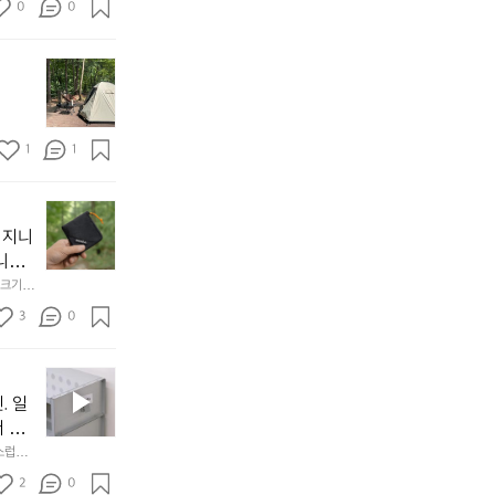
의 밤
방
0
0
  안녕
에
서
첫
도
모
자
토
연
솔
속
1
1
캠
에
서
😌
의
☺️
이
휴
미
걸
 지니
식
니
처
에
미
다. 
음
서
니
않는 
크기,
만
도
멀
아도 시
저히 
든
3
0
이
착했습니
👌🏼
설계했
지
손으로
동
1
중
필
0
인
요
년
. 일
차
한
이
안
서 만
것
넘
에
스럽게
만,
었
서
오
군
2
0
도