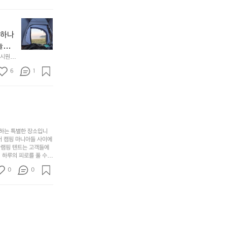
래
요.
누
사
릿
구
3
용
지
나
년
할
의
야하나
잠
만
수
초
에
놀기
에
있
기
들
하면서
 시원하
방
도
제
기
동네에서 
점 
문
록.
6
품
1
터 해변
까
 철수
한
가
인
지
6
볍
‘R
조
월
지
지
금
의
만
퍼
시
서
충
지
간
포
분
갑’입
사하는 특별한 장소입니
이
리
하
니
어 캠핑 마니아들 사이에
걸
해
글램핑 텐트는 고객들에
고,
다.
리
 하루의 피로를 풀 수
변
단
일
는
친구나 가족과 함께 좋
캠
순
상
0
순
0
아하는 이들에게 더욱 참
핑!
하
에
간
. 하이글루에서 특별한
지
서
🏕
 아래에서 별을 바라보며
이
만
늘
있
역
부
지
습
시
족
니
니
너
하
고