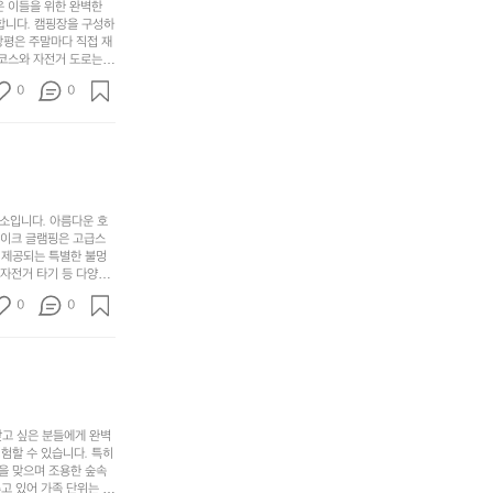
다.
무
은 이들을 위한 완벽한
지
다
그
좋
합니다. 캠핑장을 구성하
않
니
창평은 주말마다 직접 재
럴
네
은
고
 코스와 자전거 도로는
때
요
 계곡 소리를 들으며 깊
디
싶
는
이
0
0
히 어린이들은 안전하게
자
어
차
번
 탐험하는 재미도 포레스
인.
지
분
에
. 포레스트 창평은 단
일
는
★★★★★
하
는
상
물
게
솔
과
건
눈
밭?
아
에
을
이
소입니다. 아름다운 호
웃
는
가
라
레이크 글램핑은 고급스
도
크
려
고
 제공되는 특별한 불멍
어
기,
보
 자전거 타기 등 다양한
해
의
무
께 소중한 추억을 창출
세
야
0
0
경
다양한 요리를 제공하여
게,
요.
하
고 있는 캠핑장 중 하나
계
형
마
나
에서 가족 및 사랑하는
를
태,
치
여
김하였습니다. 인기 정
자
색
암
기
연
감
막
에
스
사
커
자
럽
이
찾고 싶은 분들에게 완벽
튼
리
할 수 있습니다. 특히 
게
의
을
를
을 맞으며 조용한 숲속
이
아
조
잡
고 있어 가족 단위는 물