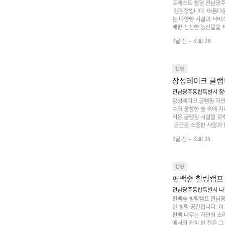
포레스트 창평 전남광주통
 캠핑장입니다. 아름다
는 다양한 시설과 서비스
배한 신선한 농산물을 제
 캠퍼들이 탐험과 모험
2달 전
조회 28
은 숙면을 취할 수 있는
 놀 수 있는 놀이시설
트 창평의 매력 중 하나
순한 캠핑 그 이상을 제
캠핑
장성레이크 글램
전남광주통합특별시 장성
장성레이크 글램핑 자연
수와 울창한 숲 속에 자
러운 글램핑 시설을 갖
 공간은 소중한 사람과 
 액티비티를 즐기기에 
2달 전
조회 25
하는 시간이 될 것입니
 미각을 만족시켜 줍니다
입니다. 주말이면 방문
 사람들과 함께하세요.
캠핑
도: ★★★★★
편백숲 힐링캠프
전남광주통합특별시 나주
편백숲 힐링캠프 전남광
한 힐링 공간입니다. 이
편백 나무는 자연의 소
에서의 커피 한 잔은 