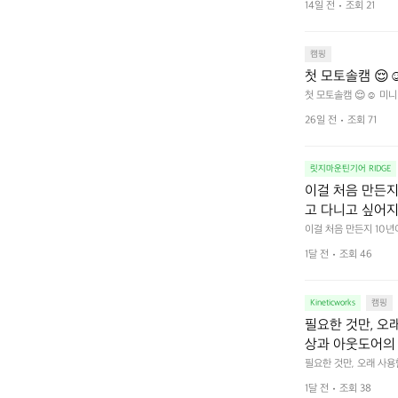
를 차단하고, 얼
14일 전
조회 21
줍니다.  차가운 공기를
이 됩니다.  안녕
히 주무세요.
캠핑
첫 모토솔캠 😌☺
첫 모토솔캠 😌☺️ 미니
26일 전
조회 71
릿지마운틴기어 RIDGE
이걸 처음 만든지 
고 다니고 싶어지
 예를 들자면 일
이걸 처음 만든지 10년
 무게, 형태, 색감 사
것. R 지퍼 지
1달 전
조회 46
야에 걸리적거리지 않는
집착했습니다. 튼
다. 튼튼한 내구도와 넉
 만져보며 경험해 보시
습니다.  이 디
Kineticworks
캠핑
필요한 것만, 오
상과 아웃도어의 
나보세요.
필요한 것만, 오래 사
 이어주는 RIDGE MO
1달 전
조회 38