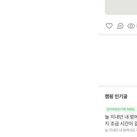
캠핑 인기글
릿지마운틴기어 RIDGE
늘 지내던 내 방
지 조금 시간이 
을 조용히 내리듯이
늘 지내던 내 방에서도
다.  그럴 때는 차분하게