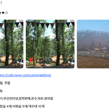


★★☆
춘
춘
천
천
더
더
숲
숲
캠
캠
핑
핑
장
장
tps://cafe.naver.com/campinglaforet
일, 주말
능
기,무선인터넷,장작판매,온수,마트.편의점
장실 4개/샤워실 9개/개수대 10개