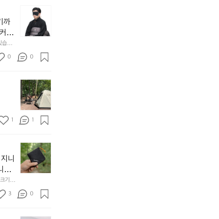
늘
지
기까
내
 커튼
던
 공기
있습니
내
근히 감싸
의 밤
방
0
0
  안녕
에
서
첫
도
모
자
토
연
솔
속
1
1
캠
에
서
😌
의
☺️
이
휴
미
걸
 지니
식
니
처
에
미
다. 
음
서
니
않는 
크기,
만
도
멀
아도 시
저히 
든
3
0
이
착했습니
👌🏼
설계했
지
손으로
동
1
중