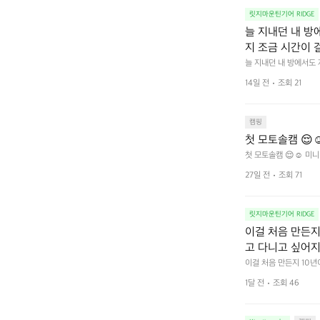
릿지마운틴기어 RIDGE
늘 지내던 내 방
지 조금 시간이 
을 조용히 내리듯이
늘 지내던 내 방에서도
다.  그럴 때는 차분하게
를 차단하고, 얼
14일 전
조회 21
줍니다.  차가운 공기를
이 됩니다.  안녕
히 주무세요.
캠핑
첫 모토솔캠 😌☺
첫 모토솔캠 😌☺️ 미니
27일 전
조회 71
릿지마운틴기어 RIDGE
이걸 처음 만든지 
고 다니고 싶어지
 예를 들자면 일
이걸 처음 만든지 10년
 무게, 형태, 색감 사
것. R 지퍼 지
1달 전
조회 46
야에 걸리적거리지 않는
집착했습니다. 튼
다. 튼튼한 내구도와 넉
 만져보며 경험해 보시
습니다.  이 디