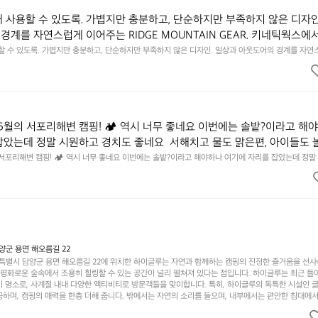
래 사용할 수 있도록. 가볍지만 충분하고, 단순하지만 부족하지 않은 디자인
경계를 자연스럽게 이어주는 RIDGE MOUNTAIN GEAR. 키네틱웍스에
용할 수 있도록. 가볍지만 충분하고, 단순하지만 부족하지 않은 디자인. 일상과 아웃도어의 경계를 자연
UNTAIN GEAR. 키네틱웍스에서 만나보세요.
6월의 서포리해변 캠핑! 🏕 역시 너무 좋네요 이번에는 솔밭?이라고 해
잡았는데 정말 시원하고 경치도 좋네요  서해치고 물도 맑은편, 아이들도 
 넘 짧게 느껴지네요  .1박 1동 1만원 (수금은 7시쯤, 동네에서 관리) .수금
 서포리해변 캠핑! 🏕 역시 너무 좋네요 이번에는 솔밭?이라고 해야하나 여기에 자리를 잡았는데 정말
고 물도 맑은편, 아이들도 놀기 좋고 1박 2일은 넘 짧게 느껴지네요  .1박 1동 1만원 (수금은 7시쯤, 
를 1개씩 나누어줌 .솔밭에 바로 화장실있음 .5분거리 cu .2분거리 음식
물.쓰레기봉투를 1개씩 나누어줌 .솔밭에 바로 화장실있음 .5분거리 cu .2분거리 음식점  항구에서부
해변까지 버스도 다니네요 ㅎㅎㅎ 아이들 엄청 좋아하네요 점심쯤도착해서
ㅎㅎㅎ 아이들 엄청 좋아하네요 점심쯤도착해서 철수할때까지 물놀이 3타임이나 했네요 ⛱️
3타임이나 했네요 ⛱️
군 용면 해오름길 22
별시 담양군 용면 해오름길 22에 위치한 하이글루는 자연과 함께하는 캠핑의 진정한 즐거움을 선
고 평화로운 숲속에서 조용히 힐링할 수 있는 공간이 널리 펼쳐져 있다는 점입니다. 하이글루는 최근 들
기 명소로, 사계절 내내 다양한 액티비티로 방문객들을 맞이합니다. 특히, 하이글루의 독특한 시설인 
하며, 캠핑의 매력을 한층 더해 줍니다. 밖에서는 자연의 소리를 들으며, 내부에서는 편안한 침대에서
루어집니다. 이곳의 장점은 또 다른 캠핑의 매력인 바베큐 파티를 즐길 수 있는 공간이 마련되어 있어 