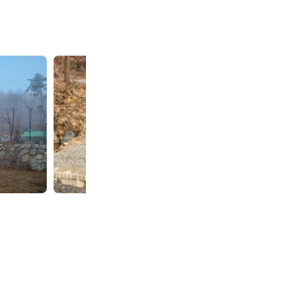
춘
춘
천
천
더
더
숲
숲
캠
캠
핑
핑
장
장