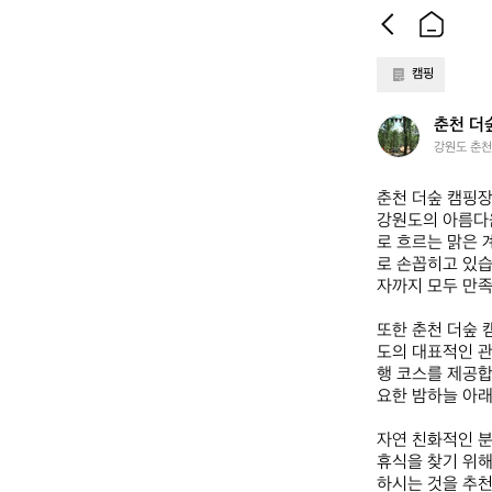
캠핑
춘
춘천 더
천
강원도 춘천시
더
숲
춘천 더숲 캠핑장  
캠
강원도의 아름다움
핑
로 흐르는 맑은 
장
로 손꼽히고 있습
자까지 모두 만족
또한 춘천 더숲 
도의 대표적인 관
행 코스를 제공합
요한 밤하늘 아래
자연 친화적인 분
휴식을 찾기 위해
하시는 것을 추천