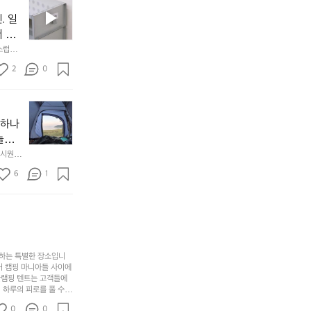
필
0
인
요
년
. 일
차
한
이
안
서 만
것
넘
에
스럽게
만,
었
서
오
군
2
0
도
래
요.
누
사
릿
구
3
용
지
나
년
할
의
야하나
잠
만
수
초
에
놀기
에
있
기
들
하면서
 시원하
방
도
제
기
동네에서 
점 
문
록.
6
품
1
터 해변
까
 철수
한
가
인
지
6
볍
‘R
조
월
지
지
금
의
만
퍼
시
서
충
지
간
포
분
갑’입
사하는 특별한 장소입니
이
리
하
니
어 캠핑 마니아들 사이에
걸
해
글램핑 텐트는 고객들에
고,
다.
리
 하루의 피로를 풀 수
변
단
일
는
친구나 가족과 함께 좋
캠
순
상
0
순
0