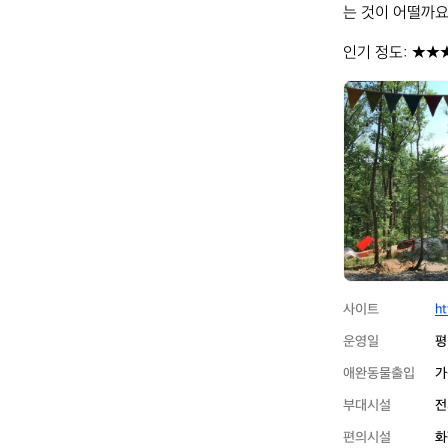
는 것이 어떨까요?
인기 정도: ★★
춘
천
더
숲
캠
핑
장
사이트
ht
운영일
평
애완동물출입
가
부대시설
전
편의시설
화