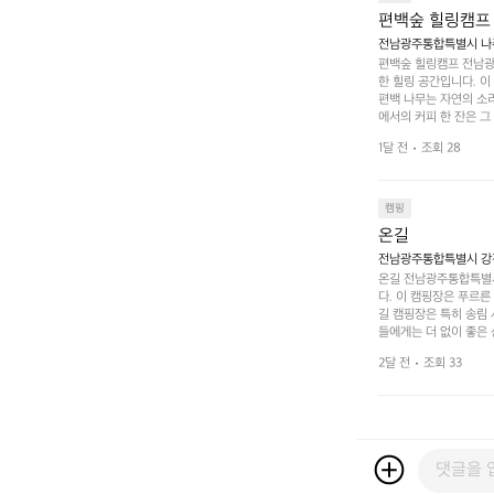
도: ★★★★★
편백숲 힐링캠프
전남광주통합특별시 나주
편백숲 힐링캠프 전남광
한 힐링 공간입니다. 이
편백 나무는 자연의 소
에서의 커피 한 잔은 
론 친구나 연인과 함께 
1달 전
조회 28
 기회도 많은데, 자전
빛 아래서 시간을 보내
며, 깨끗하고 잘 관리된
 조화 속에서 힐링할 
캠핑
 나주로 떠나 여유로움
온길
전남광주통합특별시 강진
온길 전남광주통합특별시
다. 이 캠핑장은 푸르른
길 캠핑장은 특히 송림
들에게는 더 없이 좋은 
야외 활동도 가능해 가족
2달 전
조회 33
 일상에서 벗어나 여러 
핑장은 특히 주말이면 
도 새로운 감동을 줍니
를 마무리하고, 아침에는