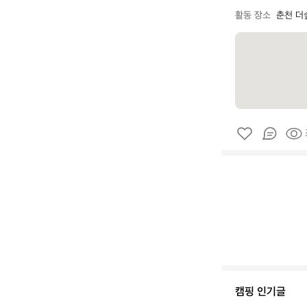
활동 장소
춘천 더
캠핑 인기글