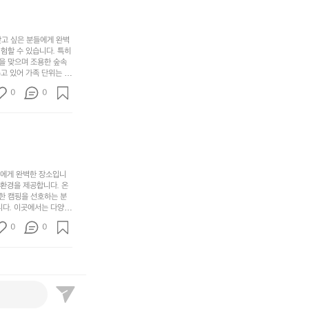
자
색
암
기
연
감
막
에
스
사
커
자
럽
이
찾고 싶은 분들에게 완벽
튼
리
할 수 있습니다. 특히 
게
의
을
를
을 맞으며 조용한 숲속
이
아
조
잡
고 있어 가족 단위는 물
어
주
용
았
티비티를 즐길 수 있는
주
미
0
0
 캠프파이어를 즐기며 별
히
는
는
묘
최우선으로 생각하고 있으
내
데
미가 됩니다. 자연과의
R
한
리
정
추천드립니다. 지금 바로
I
밸
듯
말
D
런
이.
시
G
스
P
원
E
가
o
들에게 완벽한 장소입니
하
M
존
 환경을 제공합니다. 온
l
고
O
한 캠핑을 선호하는 분
재
a
경
다. 이곳에서는 다양한 
U
합
r
치
도 즐길 수 있어 바쁜
N
니
t
0
도
0
 제공합니다.  온길 캠
T
다.
e
좋
운 자연 경관은 언제 가
A
예
소리에 귀 기울이며 하루
c
네
I
를
®
요
N
들
W
서
G
자
i
해
E
면
n
치