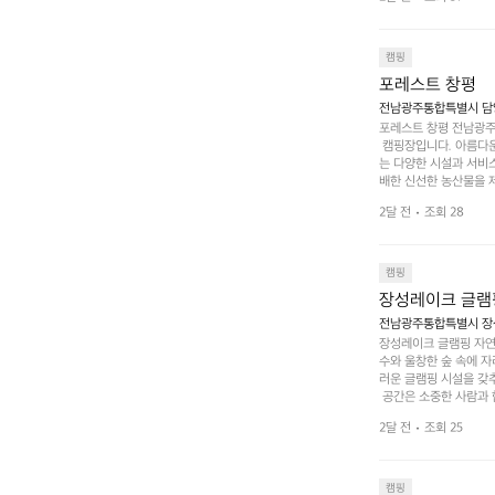
은 시간을 보낼 수 있
조할 만한 장소가 됩니다
 순간을 만끽해보세요.
 나누는 이야기들은 여러
캠핑
포레스트 창평
전남광주통합특별시 담양군
포레스트 창평 전남광주통
 캠핑장입니다. 아름다
는 다양한 시설과 서비스
배한 신선한 농산물을 제
 캠퍼들이 탐험과 모험
2달 전
조회 28
은 숙면을 취할 수 있는
 놀 수 있는 놀이시설
트 창평의 매력 중 하나
순한 캠핑 그 이상을 제
캠핑
장성레이크 글램
전남광주통합특별시 장성
장성레이크 글램핑 자연
수와 울창한 숲 속에 자
러운 글램핑 시설을 갖
 공간은 소중한 사람과 
 액티비티를 즐기기에 
2달 전
조회 25
하는 시간이 될 것입니
 미각을 만족시켜 줍니다
입니다. 주말이면 방문
 사람들과 함께하세요.
캠핑