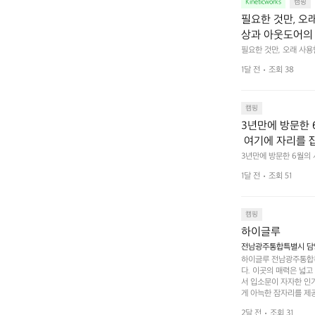
Kineticworks
캠핑
필요한 것만, 오
상과 아웃도어의 
나보세요.
필요한 것만, 오래 사
 이어주는 RIDGE MO
1달 전
조회 38
캠핑
3년만에 방문한 
 여기에 자리를 
 좋고 1박 2일은
3년만에 방문한 6월의
고 경치도 좋네요  서해치
 음식물.쓰레기봉투
1달 전
조회 51
관리) .수금하면서 음식
 항구에서부터 
까지 버스도 다니네요 
할때까지 물놀이 
캠핑
하이글루
전남광주통합특별시 담양
하이글루 전남광주통합특
다. 이곳의 매력은 넓
서 입소문이 자자한 인
게 아늑한 잠자리를 제공
 있는 완벽한 조화가 이
2달 전
조회 31