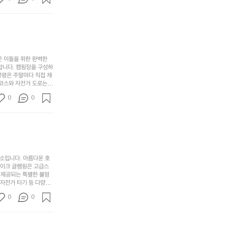
아하는 이들에게 더욱 참
핑!
하
에
간
. 하이글루에서 특별한
지
서
🏕
 아래에서 별을 바라보며
이
만
늘
있
역
부
지
습
시
족
니
니
너
하
고
다.
무
은 이들을 위한 완벽한
지
다
그
좋
합니다. 캠핑장을 구성하
않
니
창평은 주말마다 직접 재
럴
네
은
고
 코스와 자전거 도로는
때
요
 계곡 소리를 들으며 깊
디
싶
는
이
0
0
히 어린이들은 안전하게
자
어
차
번
 탐험하는 재미도 포레스
인.
지
분
에
. 포레스트 창평은 단
일
는
★★★★★
하
는
상
물
게
솔
과
건
눈
밭?
아
에
을
이
소입니다. 아름다운 호
웃
는
가
라
레이크 글램핑은 고급스
도
크
려
고
 제공되는 특별한 불멍
어
기,
보
 자전거 타기 등 다양한
해
의
무
께 소중한 추억을 창출
세
야
0
0
경
다양한 요리를 제공하여
게,
요.
하
고 있는 캠핑장 중 하나
계
형
마
나
에서 가족 및 사랑하는
를
태,
치
여
김하였습니다. 인기 정