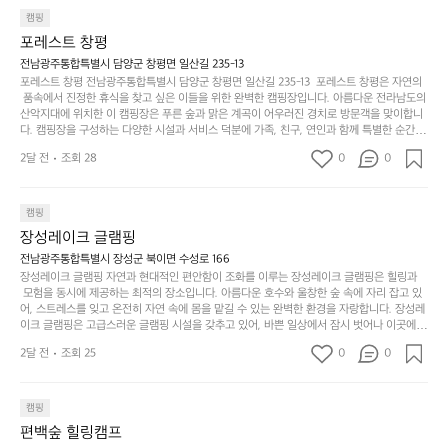
이
만
 함께 좋은 시간을 보낼 수 있다는 것입니다. 또한, 하이글루 인근에는 다양한 트레킹 코스와
늘
캠핑
있
역
 자전거 도로가 있어 아웃도어 활동을 좋아하는 이들에게 더욱 참조할 만한 장소가 됩니다.
부
지
습
시
포레스트 창평
 담양의 아름다운 자연과 함께, 건강한 레저 활동을 즐기며 행복한 캠핑 경험을 쌓으실 수 있
족
니
니
너
습니다. 하이글루에서 특별한 순간을 만끽해보세요. 따뜻한 햇살과 함께하는 아침, 상징적인 
전남광주통합특별시 담양군 창평면 일산길 235-13
하
고
다.
무
담양의 죽녹원과 함께 어우러진 저녁, 그리고 고요한 밤하늘 아래에서 별을 바라보며 나누는 
포레스트 창평 전남광주통합특별시 담양군 창평면 일산길 235-13  포레스트 창평은 자연의
지
다
이야기들은 여러분의 캠핑 여행을 더욱 특별하게 만들어 줄 것입니다.  인기 정도: ★★★★
그
좋
 품속에서 진정한 휴식을 찾고 싶은 이들을 위한 완벽한 캠핑장입니다. 아름다운 전라남도의 
않
니
★
산악지대에 위치한 이 캠핑장은 푸른 숲과 맑은 계곡이 어우러진 경치로 방문객을 맞이합니
럴
네
은
고
다. 캠핑장을 구성하는 다양한 시설과 서비스 덕분에 가족, 친구, 연인과 함께 특별한 순간을
때
요
 만들어갈 수 있는 최적의 공간이 됩니다.  포레스트 창평은 주말마다 직접 재배한 신선한 농
디
싶
는
이
2달 전
조회 28
0
0
산물을 제공하는 캠핑장으로, 현지에서만 느낄 수 있는 자연의 맛을 경험할 수 있습니다. 또
자
어
차
번
한, 다양한 트레킹 코스와 자전거 도로는 캠퍼들이 탐험과 모험의 짜릿함을 누릴 수 있도록
인.
지
분
에
 만들어졌습니다. 저녁에는 별빛 아래에서 바베큐 파티를 즐기거나, 잔잔한 계곡 소리를 들
일
는
으며 깊은 숙면을 취할 수 있는 기회를 제공합니다.  이곳은 자연과의 완벽한 조화를 이루며,
하
는
캠핑
상
물
 다채로운 야외 활동을 제공합니다. 특히 어린이들은 안전하게 놀 수 있는 놀이시설이 마련
게
솔
장성레이크 글램핑
되어 있어 부모님들과 함께 즐거운 시간을 보낼 수 있습니다. 주변의 다양한 관광지와 먹거
과
건
눈
밭?
리를 탐험하는 재미도 포레스트 창평의 매력 중 하나입니다.  또한, 캠핑장을 방문한 후 지속
전남광주통합특별시 장성군 북이면 수성로 166
아
에
을
이
적으로 재방문하는 이들이 많아 인기가 날로 상승하고 있습니다. 포레스트 창평은 단순한 캠
장성레이크 글램핑 자연과 현대적인 편안함이 조화를 이루는 장성레이크 글램핑은 힐링과
웃
는
가
라
핑 그 이상을 제공하며, 자연을 사랑하는 모든 이들에게 꼭 한번 경험해봐야 할 장소로 자리
 모험을 동시에 제공하는 최적의 장소입니다. 아름다운 호수와 울창한 숲 속에 자리 잡고 있
도
크
려
잡았습니다.  인기 정도: ★★★★★
고
어, 스트레스를 잊고 온전히 자연 속에 몸을 맡길 수 있는 완벽한 환경을 자랑합니다. 장성레
어
기,
보
이크 글램핑은 고급스러운 글램핑 시설을 갖추고 있어, 바쁜 일상에서 잠시 벗어나 이곳에
해
의
무
 오면 사치스러운 휴식이 가능해집니다. 독립된 텐트에서 제공되는 특별한 불멍 공간은 소중
세
야
2달 전
조회 25
0
0
경
한 사람과 함께 따뜻한 이야기를 나눌 수 있는 소중한 시간을 만들어 줍니다. 또한, 주변의 자
게,
요.
하
연 환경은 하이킹과 자전거 타기 등 다양한 액티비티를 즐기기에 그야말로 완벽한 조건을 갖
계
형
마
나
추고 있습니다. 이곳에서의 캠핑은 단순한 숙박이 아닌, 가족과 친구들과 함께 소중한 추억
를
태,
치
여
을 창출하는 시간이 될 것입니다. 특히 식사를 좋아하는 분들에게는 매주 특별한 바비큐 파
캠핑
자
색
암
기
티와 지역에서 나는 신선한 재료로 만든 다양한 요리를 제공하여 미각을 만족시켜 줍니다. 
편백숲 힐링캠프
연
감
 장성레이크 글램핑은 그 아름다운 경관과 최고 품질의 시설 덕분에 최근 몇 년 사이에 특히
막
에