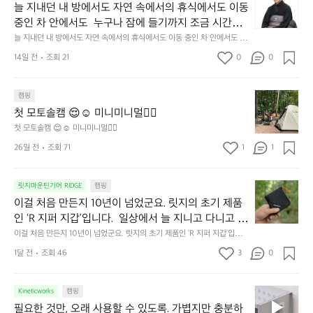
지
늘 지내던 내 방에서도 자연 속에서의 휴식에서도 이동 
내
중인 차 안에서도  누구나 잠에 들기까지 조금 시간이
던
 걸리는 순간이 있습니다.  그럴 때는 차분하게 눈을 가
늘 지내던 내 방에서도 자연 속에서의 휴식에서도 이동 중인 차 안에서도  누
내
구나 잠에 들기까지 조금 시간이 걸리는 순간이 있습니다.  그럴 때는 차분하
려보세요. 마치 암막 커튼을 조용히 내리듯이.  Polarte
방
14일 전
조회 21
0
0
게 눈을 가려보세요. 마치 암막 커튼을 조용히 내리듯이.  Polartec® Wind
c® Wind Pro™의 온기가 눈가를 포근히 감싸줍니다. 
에
 Pro™의 온기가 눈가를 포근히 감싸줍니다.  차가운 공기를 차단하고, 얼굴
에 밀착하여 빛을 막아줍니다.  이 슬립 웜을 쓰는 것만으로 그곳은 나만의
서
 차가운 공기를 차단하고, 얼굴에 밀착하여 빛을 막아
 밤이 됩니다.  안녕히 주무세요.
첫
도
캠핑
줍니다.  이 슬립 웜을 쓰는 것만으로 그곳은 나만의 밤
모
자
첫 모토솔캠 😌☺️ 미니미니멀👌🏼
이 됩니다.  안녕히 주무세요.
토
연
첫 모토솔캠 😌☺️ 미니미니멀👌🏼
솔
속
26일 전
조회 71
1
1
캠
에
서
😌
의
☺️
이
릿지마운틴기어 RIDGE
캠핑
휴
미
걸
이걸 처음 만든지 10년이 넘었군요. 릿지의 초기 제품
식
니
처
에
미
인 ‘R 지퍼 지갑’입니다.  일상에서 늘 지니고 다니고 싶
음
서
니
어지는 물건에는 크기, 무게, 형태, 색감 사이의 아주 미
이걸 처음 만든지 10년이 넘었군요. 릿지의 초기 제품인 ‘R 지퍼 지갑’입니
만
도
멀
다.  일상에서 늘 지니고 다니고 싶어지는 물건에는 크기, 무게, 형태, 색감
묘한 밸런스가 존재합니다.  예를 들자면 일에 집중하
든
1달 전
조회 46
3
0
이
 사이의 아주 미묘한 밸런스가 존재합니다.  예를 들자면 일에 집중하느라 책
👌🏼
느라 책상 위 가장자리에 대충 걸쳐 놓아도 시야에 걸
지
상 위 가장자리에 대충 걸쳐 놓아도 시야에 걸리적거리지 않는 것. R 지퍼 지
동
갑은 바로 그 위화감 없는 균형감에서 출발했습니다.  그중에서도 슬림함에
1
리적거리지 않는 것. R 지퍼 지갑은 바로 그 위화감 없
중
 철저히 집착했습니다. 튼튼한 내구도와 넉넉한 수납력을 해치치 않는 선에
필
0
Kineticworks
캠핑
는 균형감에서 출발했습니다.  그중에서도 슬림함에 철
인
서, 가장 가볍고 얇게 설계했습니다.  이 디자인과 사용감은, 꼭 직접 손으로
요
년
필요한 것만, 오래 사용할 수 있도록. 가볍지만 충분하
차
저히 집착했습니다. 튼튼한 내구도와 넉넉한 수납력을
 만져보며 경험해 보시기를 바랍니다.