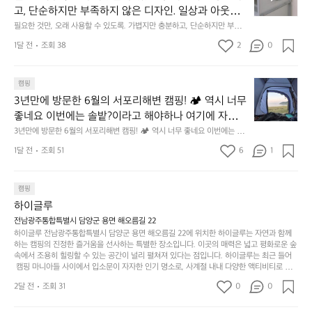
한
이
안
고, 단순하지만 부족하지 않은 디자인. 일상과 아웃도
 해치치 않는 선에서, 가장 가볍고 얇게 설계했습니다. 
것
넘
에
어의 경계를 자연스럽게 이어주는 RIDGE MOUNTAIN 
필요한 것만, 오래 사용할 수 있도록. 가볍지만 충분하고, 단순하지만 부족하
 이 디자인과 사용감은, 꼭 직접 손으로 만져보며 경험
만,
었
서
지 않은 디자인. 일상과 아웃도어의 경계를 자연스럽게 이어주는 RIDGE M
GEAR. 키네틱웍스에서 만나보세요.
해 보시기를 바랍니다.
오
군
1달 전
조회 38
2
0
OUNTAIN GEAR. 키네틱웍스에서 만나보세요.
도
래
요.
누
사
릿
구
3
용
캠핑
지
나
년
할
의
3년만에 방문한 6월의 서포리해변 캠핑! 🏕 역시 너무 
잠
만
수
초
에
좋네요 이번에는 솔밭?이라고 해야하나 여기에 자리를 
에
있
기
들
잡았는데 정말 시원하고 경치도 좋네요  서해치고 물도 
3년만에 방문한 6월의 서포리해변 캠핑! 🏕 역시 너무 좋네요 이번에는 솔
방
도
제
기
밭?이라고 해야하나 여기에 자리를 잡았는데 정말 시원하고 경치도 좋네요 
맑은편, 아이들도 놀기 좋고 1박 2일은 넘 짧게 느껴지
문
록.
1달 전
조회 51
6
품
1
 서해치고 물도 맑은편, 아이들도 놀기 좋고 1박 2일은 넘 짧게 느껴지네요  .
까
네요  .1박 1동 1만원 (수금은 7시쯤, 동네에서 관리) .수
한
가
인
1박 1동 1만원 (수금은 7시쯤, 동네에서 관리) .수금하면서 음식물.쓰레기봉
지
투를 1개씩 나누어줌 .솔밭에 바로 화장실있음 .5분거리 cu .2분거리 음식점  
6
금하면서 음식물.쓰레기봉투를 1개씩 나누어줌 .솔밭에 
볍
‘R
조
항구에서부터 해변까지 버스도 다니네요 ㅎㅎㅎ 아이들 엄청 좋아하네요 점
월
캠핑
지
지
바로 화장실있음 .5분거리 cu .2분거리 음식점  항구에
금
심쯤도착해서 철수할때까지 물놀이 3타임이나 했네요 ⛱️
의
만
퍼
하이글루
서부터 해변까지 버스도 다니네요 ㅎㅎㅎ 아이들 엄청
시
서
충
지
간
전남광주통합특별시 담양군 용면 해오름길 22
 좋아하네요 점심쯤도착해서 철수할때까지 물놀이 3
포
분
갑’입
하이글루 전남광주통합특별시 담양군 용면 해오름길 22에 위치한 하이글루는 자연과 함께
이
타임이나 했네요 ⛱️
리
하
니
하는 캠핑의 진정한 즐거움을 선사하는 특별한 장소입니다. 이곳의 매력은 넓고 평화로운 숲
걸
해
속에서 조용히 힐링할 수 있는 공간이 널리 펼쳐져 있다는 점입니다. 하이글루는 최근 들어
고,
다.
리
 캠핑 마니아들 사이에서 입소문이 자자한 인기 명소로, 사계절 내내 다양한 액티비티로 방
변
단
일
는
문객들을 맞이합니다. 특히, 하이글루의 독특한 시설인 글램핑 텐트는 고객들에게 아늑한 잠
캠
순
상
2달 전
조회 31
0
순
0
자리를 제공하며, 캠핑의 매력을 한층 더해 줍니다. 밖에서는 자연의 소리를 들으며, 내부에
핑!
하
에
간
서는 편안한 침대에서 하루의 피로를 풀 수 있는 완벽한 조화가 이루어집니다. 이곳의 장점
지
서
🏕
은 또 다른 캠핑의 매력인 바베큐 파티를 즐길 수 있는 공간이 마련되어 있어 친구나 가족과