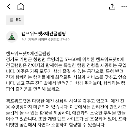
캠핑
캠
캠프위드펫&애견글램핑
프
경기 가평군 청평면 호명리길 57-60
위
드
캠프위드펫&애견글램핑  

펫
경기도 가평군 청평면 호명리길 57-60에 위치한 캠프위드펫&애
&
견글램핑은 강아지와 함께하는 특별한 캠핑 경험을 제공하는 곳입
애
니다. 이곳은 가족 모두가 함께 즐길 수 있는 공간으로, 특히 반려
견
견과 함께하는 캠퍼들에게 최적화된 시설과 서비스를 갖추고 있습
글
니다. 넓고 푸른 잔디밭에서 반려견과 함께 뛰어놀며, 함께하는 캠
램
핑의 즐거움을 만끽해 보세요. 

핑
캠프위드펫은 다양한 애견 친화적 시설을 갖추고 있으며, 애견 전
용 수영장까지 마련되어 있습니다. 이곳에서는 반려견이 안전하고 
즐겁게 놀 수 있는 환경을 제공하여, 애견과의 소중한 추억을 만들
어주고 있습니다. 또한 개별 텐트 사이트가 잘 조성되어 있어, 프라
이빗한 공간에서 자연과 소통하며 힐링할 수 있습니다. 
