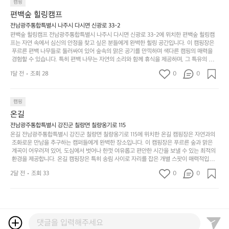
을 창출하는 시간이 될 것입니다. 특히 식사를 좋아하는 분들에게는 매주 특별한 바비큐 파
캠핑
자
색
암
기
티와 지역에서 나는 신선한 재료로 만든 다양한 요리를 제공하여 미각을 만족시켜 줍니다. 
편백숲 힐링캠프
연
감
 장성레이크 글램핑은 그 아름다운 경관과 최고 품질의 시설 덕분에 최근 몇 년 사이에 특히
막
에
스
사
 주목받고 있는 캠핑장 중 하나입니다. 주말이면 방문객이 가득해 예약이 빠르게 차는 만큼
전남광주통합특별시 나주시 다시면 신광로 33-2
커
자
 미리 일정을 계획하시는 것이 좋습니다. 나만의 프라이빗한 공간에서 가족 및 사랑하는 사
럽
이
편백숲 힐링캠프 전남광주통합특별시 나주시 다시면 신광로 33-2에 위치한 편백숲 힐링캠
튼
리
람들과 함께하세요. 당신의 대자연 속 힐링을 기다리는 장성레이크 글램핑은 언젠가 반드시
프는 자연 속에서 심신의 안정을 찾고 싶은 분들에게 완벽한 힐링 공간입니다. 이 캠핑장은
게
의
을
를
 방문해봐야 할 명소로 자리매김하였습니다. 인기 정도: ★★★★★
 푸르른 편백 나무들로 둘러싸여 있어 숲속의 맑은 공기를 만끽하며 색다른 캠핑의 매력을
이
아
조
잡
 경험할 수 있습니다. 특히 편백 나무는 자연의 소리와 함께 휴식을 제공하며, 그 특유의 아로
어
주
용
았
마향이 심리적 안정감을 가져다줍니다. 이곳에서 아침 햇살을 맞으며 조용한 숲속에서의 커
주
미
1달 전
조회 28
0
0
피 한 잔은 그 어떤 도시의 카페에서 느끼기 힘든 특별함을 선사합니다. 편백숲 힐링캠프는
히
는
는
묘
 다양한 숙소 타입을 갖추고 있어 가족 단위는 물론 친구나 연인과 함께 더욱 기억에 남는 특
내
데
별한 시간을 보낼 수 있습니다. 주변에는 자전거 도로와 하이킹 트레일이 있어 액티비티를
R
한
리
정
 즐길 수 있는 기회도 많은데, 자전거를 타거나 숲속을 거닐며 다양한 생태계를 체험해보는
I
캠핑
밸
듯
말
 것도 일상의 스트레스를 잊게 해줍니다. 또한, 캠프파이어를 즐기며 별빛 아래서 시간을 보
D
런
온길
이.
시
내는 것은 일상에서 벗어나 새로운 여유를 찾는 방법입니다. 운영자는 항상 방문객의 편안함
G
스
P
과 안전을 최우선으로 생각하고 있으며, 깨끗하고 잘 관리된 시설을 자랑합니다. 가족들이
원
전남광주통합특별시 강진군 칠량면 칠량옹기로 115
E
가
 함께하는 모닥불 구이 파티나 친구들과의 캠핑 퀴즈도 놓칠 수 없는 재미가 됩니다. 자연과
o
온길 전남광주통합특별시 강진군 칠량면 칠량옹기로 115에 위치한 온길 캠핑장은 자연과의
하
M
의 조화 속에서 힐링할 수 있는 편백숲 힐링캠프는 현대인의 바쁜 일상에서 벗어나 소중한
존
 조화로운 만남을 추구하는 캠퍼들에게 완벽한 장소입니다. 이 캠핑장은 푸르른 숲과 맑은
l
고
 시간을 가지고 싶은 분들에게 특히 추천드립니다. 지금 바로 나주로 떠나 여유로움과 행복
O
 계곡이 어우러져 있어, 도심에서 벗어나 한껏 여유롭고 편안한 시간을 보낼 수 있는 최적의
재
a
경
이 가득한 캠핑을 경험해보세요! 인기 정도: ★★★★☆
 환경을 제공합니다. 온길 캠핑장은 특히 송림 사이로 자리를 잡은 개별 스팟이 매력적입니
U
합
r
치
다. 각 사이트마다 적당한 간격이 유지되어 있어 프라이빗한 캠핑을 선호하는 분들에게는 더 
N
니
t
2달 전
조회 33
0
도
0
없이 좋은 선택이지요. 숲속에서의 고요한 밤, 별빛 아래서의 캠핑은 마치 동화 속에 들어온
T
다.
e
좋
 듯한 기분을 선사합니다. 이곳에서는 다양한 야외 활동도 가능해 가족과 친구들이 함께 즐
A
예
기기에 적합합니다. 하이킹, 자전거 타기, 그리고 근처의 계곡에서는 수영과 낚시도 즐길 수
c
네
I
를
 있어 바쁜 일상에서 벗어나 여러 가지 재미를 선사합니다. 또한, 캠핑장 내에는 깨끗한 화장
®
요
실과 샤워 시설이 잘 마련되어 있어 편리함을 제공합니다.  온길 캠핑장은 특히 주말이면 인
N
들
W
서
기가 많아 예약하기 어렵기도 하니 미리 계획을 세우는 것이 좋습니다. 또한, 계절마다 변하
G
자
i
해
는 아름다운 자연 경관은 언제 가도 새로운 감동을 줍니다. 가족 단위 캠퍼는 물론, 연인이나