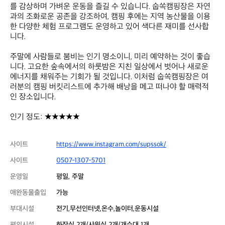
를 감상하며 가벼운 운동을 즐길 수 있습니다. 숩쏙캠핑장은 자연
과의 조화로운 공존을 강조하여, 캠핑 후에는 지역 농산물을 이용
한 다양한 체험 프로그램도 운영하고 있어 색다른 재미를 선사합
니다.

주말에 사람들로 붐비는 인기 명소이니, 미리 예약하는 것이 좋습
니다. 고요한 숲속에서의 하룻밤은 지친 일상에서 벗어나 새로운 
에너지를 채워주는 기회가 될 것입니다. 이처럼 숩쏙캠핑장은 여
러분의 캠핑 버킷리스트에 추가해 배낭을 메고 떠나야 할 매력적
인 장소입니다. 

인기 정도: ★★★★★
사이트
https://www.instagram.com/supssok/
사이트
0507-1307-5701
운영일
평일, 주말
애완동물출입
가능
부대시설
전기,무선인터넷,온수,놀이터,운동시설
편의시설
화장실 2개/샤워실 2개/개수대 1개