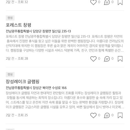
캠
순
상
2달 전
조회 32
0
순
0
자리를 제공하며, 캠핑의 매력을 한층 더해 줍니다. 밖에서는 자연의 소리를 들으며, 내부에
핑!
하
에
간
서는 편안한 침대에서 하루의 피로를 풀 수 있는 완벽한 조화가 이루어집니다. 이곳의 장점
지
서
🏕
은 또 다른 캠핑의 매력인 바베큐 파티를 즐길 수 있는 공간이 마련되어 있어 친구나 가족과
이
만
 함께 좋은 시간을 보낼 수 있다는 것입니다. 또한, 하이글루 인근에는 다양한 트레킹 코스와
늘
캠핑
있
역
 자전거 도로가 있어 아웃도어 활동을 좋아하는 이들에게 더욱 참조할 만한 장소가 됩니다.
부
지
습
시
포레스트 창평
 담양의 아름다운 자연과 함께, 건강한 레저 활동을 즐기며 행복한 캠핑 경험을 쌓으실 수 있
족
니
니
너
습니다. 하이글루에서 특별한 순간을 만끽해보세요. 따뜻한 햇살과 함께하는 아침, 상징적인 
전남광주통합특별시 담양군 창평면 일산길 235-13
하
고
다.
무
담양의 죽녹원과 함께 어우러진 저녁, 그리고 고요한 밤하늘 아래에서 별을 바라보며 나누는 
포레스트 창평 전남광주통합특별시 담양군 창평면 일산길 235-13  포레스트 창평은 자연의
지
다
이야기들은 여러분의 캠핑 여행을 더욱 특별하게 만들어 줄 것입니다.  인기 정도: ★★★★
그
좋
 품속에서 진정한 휴식을 찾고 싶은 이들을 위한 완벽한 캠핑장입니다. 아름다운 전라남도의 
않
니
★
산악지대에 위치한 이 캠핑장은 푸른 숲과 맑은 계곡이 어우러진 경치로 방문객을 맞이합니
럴
네
은
고
다. 캠핑장을 구성하는 다양한 시설과 서비스 덕분에 가족, 친구, 연인과 함께 특별한 순간을
때
요
 만들어갈 수 있는 최적의 공간이 됩니다.  포레스트 창평은 주말마다 직접 재배한 신선한 농
디
싶
는
이
2달 전
조회 28
0
0
산물을 제공하는 캠핑장으로, 현지에서만 느낄 수 있는 자연의 맛을 경험할 수 있습니다. 또
자
어
차
번
한, 다양한 트레킹 코스와 자전거 도로는 캠퍼들이 탐험과 모험의 짜릿함을 누릴 수 있도록
인.
지
분
에
 만들어졌습니다. 저녁에는 별빛 아래에서 바베큐 파티를 즐기거나, 잔잔한 계곡 소리를 들
일
는
으며 깊은 숙면을 취할 수 있는 기회를 제공합니다.  이곳은 자연과의 완벽한 조화를 이루며,
하
는
캠핑
상
물
 다채로운 야외 활동을 제공합니다. 특히 어린이들은 안전하게 놀 수 있는 놀이시설이 마련
게
솔
장성레이크 글램핑
되어 있어 부모님들과 함께 즐거운 시간을 보낼 수 있습니다. 주변의 다양한 관광지와 먹거
과
건
눈
밭?
리를 탐험하는 재미도 포레스트 창평의 매력 중 하나입니다.  또한, 캠핑장을 방문한 후 지속
전남광주통합특별시 장성군 북이면 수성로 166
아
에
을
이
적으로 재방문하는 이들이 많아 인기가 날로 상승하고 있습니다. 포레스트 창평은 단순한 캠
장성레이크 글램핑 자연과 현대적인 편안함이 조화를 이루는 장성레이크 글램핑은 힐링과
웃
는
가
라
핑 그 이상을 제공하며, 자연을 사랑하는 모든 이들에게 꼭 한번 경험해봐야 할 장소로 자리
 모험을 동시에 제공하는 최적의 장소입니다. 아름다운 호수와 울창한 숲 속에 자리 잡고 있
도
크
려
잡았습니다.  인기 정도: ★★★★★
고
어, 스트레스를 잊고 온전히 자연 속에 몸을 맡길 수 있는 완벽한 환경을 자랑합니다. 장성레
어
기,
보
이크 글램핑은 고급스러운 글램핑 시설을 갖추고 있어, 바쁜 일상에서 잠시 벗어나 이곳에
해
의
무
 오면 사치스러운 휴식이 가능해집니다. 독립된 텐트에서 제공되는 특별한 불멍 공간은 소중
세
야
2달 전
조회 25
0
0
경
한 사람과 함께 따뜻한 이야기를 나눌 수 있는 소중한 시간을 만들어 줍니다. 또한, 주변의 자
게,
요.
하
연 환경은 하이킹과 자전거 타기 등 다양한 액티비티를 즐기기에 그야말로 완벽한 조건을 갖
계
형
마
나
추고 있습니다. 이곳에서의 캠핑은 단순한 숙박이 아닌, 가족과 친구들과 함께 소중한 추억
를
태,
치
여