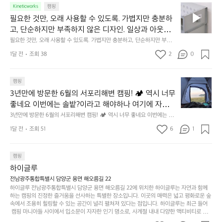
중
 철저히 집착했습니다. 튼튼한 내구도와 넉넉한 수납력을 해치치 않는 선에
필
0
Kineticworks
캠핑
는 균형감에서 출발했습니다.  그중에서도 슬림함에 철
인
서, 가장 가볍고 얇게 설계했습니다.  이 디자인과 사용감은, 꼭 직접 손으로
요
년
필요한 것만, 오래 사용할 수 있도록. 가볍지만 충분하
차
저히 집착했습니다. 튼튼한 내구도와 넉넉한 수납력을
 만져보며 경험해 보시기를 바랍니다.
한
이
안
고, 단순하지만 부족하지 않은 디자인. 일상과 아웃도
 해치치 않는 선에서, 가장 가볍고 얇게 설계했습니다. 
것
넘
에
어의 경계를 자연스럽게 이어주는 RIDGE MOUNTAIN 
필요한 것만, 오래 사용할 수 있도록. 가볍지만 충분하고, 단순하지만 부족하
 이 디자인과 사용감은, 꼭 직접 손으로 만져보며 경험
만,
었
서
지 않은 디자인. 일상과 아웃도어의 경계를 자연스럽게 이어주는 RIDGE M
GEAR. 키네틱웍스에서 만나보세요.
해 보시기를 바랍니다.
오
군
1달 전
조회 38
2
0
OUNTAIN GEAR. 키네틱웍스에서 만나보세요.
도
래
요.
누
사
릿
구
3
용
캠핑
지
나
년
할
의
3년만에 방문한 6월의 서포리해변 캠핑! 🏕 역시 너무 
잠
만
수
초
에
좋네요 이번에는 솔밭?이라고 해야하나 여기에 자리를 
에
있
기
들
잡았는데 정말 시원하고 경치도 좋네요  서해치고 물도 
3년만에 방문한 6월의 서포리해변 캠핑! 🏕 역시 너무 좋네요 이번에는 솔
방
도
제
기
밭?이라고 해야하나 여기에 자리를 잡았는데 정말 시원하고 경치도 좋네요 
맑은편, 아이들도 놀기 좋고 1박 2일은 넘 짧게 느껴지
문
록.
1달 전
조회 51
6
품
1
 서해치고 물도 맑은편, 아이들도 놀기 좋고 1박 2일은 넘 짧게 느껴지네요  .
까
네요  .1박 1동 1만원 (수금은 7시쯤, 동네에서 관리) .수
한
가
인
1박 1동 1만원 (수금은 7시쯤, 동네에서 관리) .수금하면서 음식물.쓰레기봉
지
투를 1개씩 나누어줌 .솔밭에 바로 화장실있음 .5분거리 cu .2분거리 음식점  
6
금하면서 음식물.쓰레기봉투를 1개씩 나누어줌 .솔밭에 
볍
‘R
조
항구에서부터 해변까지 버스도 다니네요 ㅎㅎㅎ 아이들 엄청 좋아하네요 점
월
캠핑
지
지
바로 화장실있음 .5분거리 cu .2분거리 음식점  항구에
금
심쯤도착해서 철수할때까지 물놀이 3타임이나 했네요 ⛱️
의
만
퍼
하이글루
서부터 해변까지 버스도 다니네요 ㅎㅎㅎ 아이들 엄청
시
서
충
지
간
전남광주통합특별시 담양군 용면 해오름길 22
 좋아하네요 점심쯤도착해서 철수할때까지 물놀이 3
포
분
갑’입
하이글루 전남광주통합특별시 담양군 용면 해오름길 22에 위치한 하이글루는 자연과 함께
이
타임이나 했네요 ⛱️
리
하
니
하는 캠핑의 진정한 즐거움을 선사하는 특별한 장소입니다. 이곳의 매력은 넓고 평화로운 숲
걸
해
속에서 조용히 힐링할 수 있는 공간이 널리 펼쳐져 있다는 점입니다. 하이글루는 최근 들어
고,
다.
리
 캠핑 마니아들 사이에서 입소문이 자자한 인기 명소로, 사계절 내내 다양한 액티비티로 방
변
단
일
는
문객들을 맞이합니다. 특히, 하이글루의 독특한 시설인 글램핑 텐트는 고객들에게 아늑한 잠