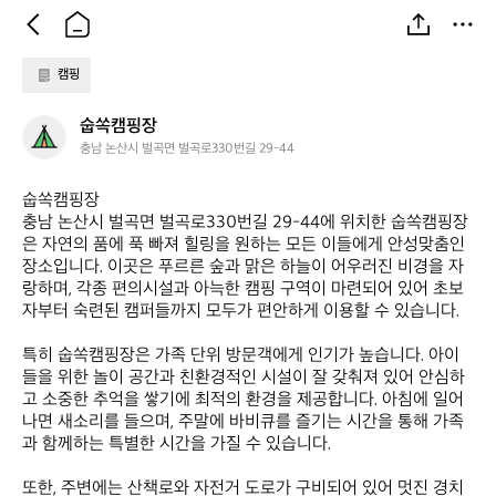
캠핑
숩
숩쏙캠핑장
쏙
충남 논산시 벌곡면 벌곡로330번길 29-44
캠
핑
숩쏙캠핑장  

장
충남 논산시 벌곡면 벌곡로330번길 29-44에 위치한 숩쏙캠핑장
은 자연의 품에 푹 빠져 힐링을 원하는 모든 이들에게 안성맞춤인 
장소입니다. 이곳은 푸르른 숲과 맑은 하늘이 어우러진 비경을 자
랑하며, 각종 편의시설과 아늑한 캠핑 구역이 마련되어 있어 초보
자부터 숙련된 캠퍼들까지 모두가 편안하게 이용할 수 있습니다. 

특히 숩쏙캠핑장은 가족 단위 방문객에게 인기가 높습니다. 아이
들을 위한 놀이 공간과 친환경적인 시설이 잘 갖춰져 있어 안심하
고 소중한 추억을 쌓기에 최적의 환경을 제공합니다. 아침에 일어
나면 새소리를 들으며, 주말에 바비큐를 즐기는 시간을 통해 가족
과 함께하는 특별한 시간을 가질 수 있습니다. 

또한, 주변에는 산책로와 자전거 도로가 구비되어 있어 멋진 경치