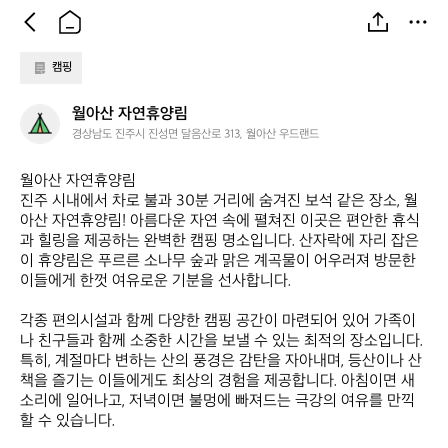
캠핑
월
월아산 자연휴양림
아
경상남도 진주시 진성면 달음산로 313, 월아산 우드랜드
산
자
월아산 자연휴양림  

연
진주 시내에서 차로 불과 30분 거리에 숨겨진 보석 같은 장소, 월
휴
아산 자연휴양림! 아름다운 자연 속에 펼쳐진 이곳은 편안한 휴식
양
과 힐링을 제공하는 완벽한 캠핑 명소입니다. 산자락에 자리 잡은 
림
이 휴양림은 푸르른 소나무 숲과 맑은 계곡물이 어우러져 방문한 
이들에게 한껏 여유로운 기분을 선사합니다.

각종 편의시설과 함께 다양한 캠핑 공간이 마련되어 있어 가족이
나 친구들과 함께 소중한 시간을 보낼 수 있는 최적의 장소입니다. 
특히, 계절마다 변하는 산의 풍경은 감탄을 자아내며, 등산이나 산
책을 즐기는 이들에게도 최상의 경험을 제공합니다. 아침이면 새
소리에 일어나고, 저녁이면 불멍에 빠져드는 극강의 여유를 만끽
할 수 있습니다.
