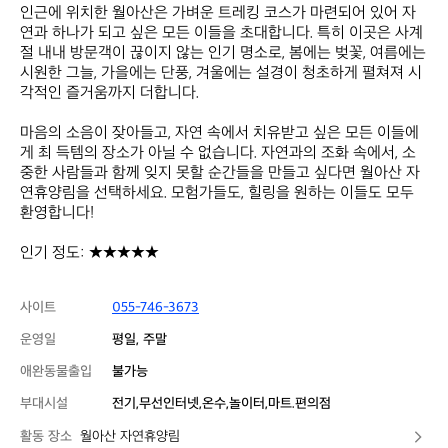
인근에 위치한 월아산은 가벼운 트레킹 코스가 마련되어 있어 자
연과 하나가 되고 싶은 모든 이들을 초대합니다. 특히 이곳은 사계
절 내내 방문객이 끊이지 않는 인기 명소로, 봄에는 벚꽃, 여름에는 
시원한 그늘, 가을에는 단풍, 겨울에는 설경이 청초하게 펼쳐져 시
각적인 즐거움까지 더합니다.

마음의 소음이 잦아들고, 자연 속에서 치유받고 싶은 모든 이들에
게 최 득템의 장소가 아닐 수 없습니다. 자연과의 조화 속에서, 소
중한 사람들과 함께 잊지 못할 순간들을 만들고 싶다면 월아산 자
연휴양림을 선택하세요. 모험가들도, 힐링을 원하는 이들도 모두 
환영합니다!

인기 정도: ★★★★★
사이트
055-746-3673
운영일
평일, 주말
애완동물출입
불가능
부대시설
전기,무선인터넷,온수,놀이터,마트.편의점
활동 장소
월아산 자연휴양림