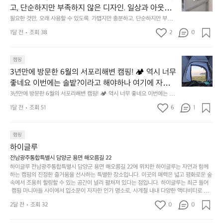
한
이
안
고, 단순하지만 부족하지 않은 디자인. 일상과 아웃도
 해치치 않는 선에서, 가장 가볍고 얇게 설계했습니다. 
것
넘
에
어의 경계를 자연스럽게 이어주는 RIDGE MOUNTAIN 
필요한 것만, 오래 사용할 수 있도록. 가볍지만 충분하고, 단순하지만 부족하
 이 디자인과 사용감은, 꼭 직접 손으로 만져보며 경험
만,
었
서
지 않은 디자인. 일상과 아웃도어의 경계를 자연스럽게 이어주는 RIDGE M
GEAR. 키네틱웍스에서 만나보세요.
해 보시기를 바랍니다.
오
군
1달 전
조회 38
2
0
OUNTAIN GEAR. 키네틱웍스에서 만나보세요.
도
래
요.
누
사
릿
구
3
용
캠핑
지
나
년
할
의
3년만에 방문한 6월의 서포리해변 캠핑! 🏕 역시 너무 
잠
만
수
초
에
좋네요 이번에는 솔밭?이라고 해야하나 여기에 자리를 
에
있
기
들
잡았는데 정말 시원하고 경치도 좋네요  서해치고 물도 
3년만에 방문한 6월의 서포리해변 캠핑! 🏕 역시 너무 좋네요 이번에는 솔
방
도
제
기
밭?이라고 해야하나 여기에 자리를 잡았는데 정말 시원하고 경치도 좋네요 
맑은편, 아이들도 놀기 좋고 1박 2일은 넘 짧게 느껴지
문
록.
1달 전
조회 51
6
품
1
 서해치고 물도 맑은편, 아이들도 놀기 좋고 1박 2일은 넘 짧게 느껴지네요  .
까
네요  .1박 1동 1만원 (수금은 7시쯤, 동네에서 관리) .수
한
가
인
1박 1동 1만원 (수금은 7시쯤, 동네에서 관리) .수금하면서 음식물.쓰레기봉
지
투를 1개씩 나누어줌 .솔밭에 바로 화장실있음 .5분거리 cu .2분거리 음식점  
6
금하면서 음식물.쓰레기봉투를 1개씩 나누어줌 .솔밭에 
볍
‘R
조
항구에서부터 해변까지 버스도 다니네요 ㅎㅎㅎ 아이들 엄청 좋아하네요 점
월
캠핑
지
지
바로 화장실있음 .5분거리 cu .2분거리 음식점  항구에
금
심쯤도착해서 철수할때까지 물놀이 3타임이나 했네요 ⛱️
의
만
퍼
하이글루
서부터 해변까지 버스도 다니네요 ㅎㅎㅎ 아이들 엄청
시
서
충
지
간
전남광주통합특별시 담양군 용면 해오름길 22
 좋아하네요 점심쯤도착해서 철수할때까지 물놀이 3
포
분
갑’입
하이글루 전남광주통합특별시 담양군 용면 해오름길 22에 위치한 하이글루는 자연과 함께
이
타임이나 했네요 ⛱️
리
하
니
하는 캠핑의 진정한 즐거움을 선사하는 특별한 장소입니다. 이곳의 매력은 넓고 평화로운 숲
걸
해
속에서 조용히 힐링할 수 있는 공간이 널리 펼쳐져 있다는 점입니다. 하이글루는 최근 들어
고,
다.
리
 캠핑 마니아들 사이에서 입소문이 자자한 인기 명소로, 사계절 내내 다양한 액티비티로 방
변
단
일
는
문객들을 맞이합니다. 특히, 하이글루의 독특한 시설인 글램핑 텐트는 고객들에게 아늑한 잠
캠
순
상
2달 전
조회 32
0
순
0
자리를 제공하며, 캠핑의 매력을 한층 더해 줍니다. 밖에서는 자연의 소리를 들으며, 내부에
핑!
하
에
간
서는 편안한 침대에서 하루의 피로를 풀 수 있는 완벽한 조화가 이루어집니다. 이곳의 장점
지
서
🏕
은 또 다른 캠핑의 매력인 바베큐 파티를 즐길 수 있는 공간이 마련되어 있어 친구나 가족과