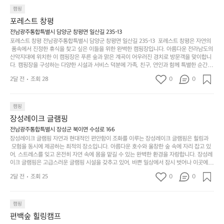
이
만
 함께 좋은 시간을 보낼 수 있다는 것입니다. 또한, 하이글루 인근에는 다양한 트레킹 코스와
늘
캠핑
있
역
 자전거 도로가 있어 아웃도어 활동을 좋아하는 이들에게 더욱 참조할 만한 장소가 됩니다.
부
지
습
시
포레스트 창평
 담양의 아름다운 자연과 함께, 건강한 레저 활동을 즐기며 행복한 캠핑 경험을 쌓으실 수 있
족
니
니
너
습니다. 하이글루에서 특별한 순간을 만끽해보세요. 따뜻한 햇살과 함께하는 아침, 상징적인 
전남광주통합특별시 담양군 창평면 일산길 235-13
하
고
다.
무
담양의 죽녹원과 함께 어우러진 저녁, 그리고 고요한 밤하늘 아래에서 별을 바라보며 나누는 
포레스트 창평 전남광주통합특별시 담양군 창평면 일산길 235-13  포레스트 창평은 자연의
지
다
이야기들은 여러분의 캠핑 여행을 더욱 특별하게 만들어 줄 것입니다.  인기 정도: ★★★★
그
좋
 품속에서 진정한 휴식을 찾고 싶은 이들을 위한 완벽한 캠핑장입니다. 아름다운 전라남도의 
않
니
★
산악지대에 위치한 이 캠핑장은 푸른 숲과 맑은 계곡이 어우러진 경치로 방문객을 맞이합니
럴
네
은
고
다. 캠핑장을 구성하는 다양한 시설과 서비스 덕분에 가족, 친구, 연인과 함께 특별한 순간을
때
요
 만들어갈 수 있는 최적의 공간이 됩니다.  포레스트 창평은 주말마다 직접 재배한 신선한 농
디
싶
는
이
2달 전
조회 28
0
0
산물을 제공하는 캠핑장으로, 현지에서만 느낄 수 있는 자연의 맛을 경험할 수 있습니다. 또
자
어
차
번
한, 다양한 트레킹 코스와 자전거 도로는 캠퍼들이 탐험과 모험의 짜릿함을 누릴 수 있도록
인.
지
분
에
 만들어졌습니다. 저녁에는 별빛 아래에서 바베큐 파티를 즐기거나, 잔잔한 계곡 소리를 들
일
는
으며 깊은 숙면을 취할 수 있는 기회를 제공합니다.  이곳은 자연과의 완벽한 조화를 이루며,
하
는
캠핑
상
물
 다채로운 야외 활동을 제공합니다. 특히 어린이들은 안전하게 놀 수 있는 놀이시설이 마련
게
솔
장성레이크 글램핑
되어 있어 부모님들과 함께 즐거운 시간을 보낼 수 있습니다. 주변의 다양한 관광지와 먹거
과
건
눈
밭?
리를 탐험하는 재미도 포레스트 창평의 매력 중 하나입니다.  또한, 캠핑장을 방문한 후 지속
전남광주통합특별시 장성군 북이면 수성로 166
아
에
을
이
적으로 재방문하는 이들이 많아 인기가 날로 상승하고 있습니다. 포레스트 창평은 단순한 캠
장성레이크 글램핑 자연과 현대적인 편안함이 조화를 이루는 장성레이크 글램핑은 힐링과
웃
는
가
라
핑 그 이상을 제공하며, 자연을 사랑하는 모든 이들에게 꼭 한번 경험해봐야 할 장소로 자리
 모험을 동시에 제공하는 최적의 장소입니다. 아름다운 호수와 울창한 숲 속에 자리 잡고 있
도
크
려
잡았습니다.  인기 정도: ★★★★★
고
어, 스트레스를 잊고 온전히 자연 속에 몸을 맡길 수 있는 완벽한 환경을 자랑합니다. 장성레
어
기,
보
이크 글램핑은 고급스러운 글램핑 시설을 갖추고 있어, 바쁜 일상에서 잠시 벗어나 이곳에
해
의
무
 오면 사치스러운 휴식이 가능해집니다. 독립된 텐트에서 제공되는 특별한 불멍 공간은 소중
세
야
2달 전
조회 25
0
0
경
한 사람과 함께 따뜻한 이야기를 나눌 수 있는 소중한 시간을 만들어 줍니다. 또한, 주변의 자
게,
요.
하
연 환경은 하이킹과 자전거 타기 등 다양한 액티비티를 즐기기에 그야말로 완벽한 조건을 갖
계
형
마
나
추고 있습니다. 이곳에서의 캠핑은 단순한 숙박이 아닌, 가족과 친구들과 함께 소중한 추억
를
태,
치
여
을 창출하는 시간이 될 것입니다. 특히 식사를 좋아하는 분들에게는 매주 특별한 바비큐 파
캠핑
자
색
암
기
티와 지역에서 나는 신선한 재료로 만든 다양한 요리를 제공하여 미각을 만족시켜 줍니다. 
편백숲 힐링캠프
연
감
 장성레이크 글램핑은 그 아름다운 경관과 최고 품질의 시설 덕분에 최근 몇 년 사이에 특히
막
에