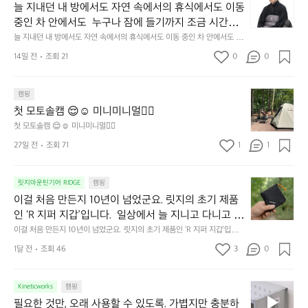
지
늘 지내던 내 방에서도 자연 속에서의 휴식에서도 이동 
내
중인 차 안에서도  누구나 잠에 들기까지 조금 시간이
던
 걸리는 순간이 있습니다.  그럴 때는 차분하게 눈을 가
늘 지내던 내 방에서도 자연 속에서의 휴식에서도 이동 중인 차 안에서도  누
내
구나 잠에 들기까지 조금 시간이 걸리는 순간이 있습니다.  그럴 때는 차분하
려보세요. 마치 암막 커튼을 조용히 내리듯이.  Polarte
방
14일 전
조회 21
0
0
게 눈을 가려보세요. 마치 암막 커튼을 조용히 내리듯이.  Polartec® Wind
c® Wind Pro™의 온기가 눈가를 포근히 감싸줍니다. 
에
 Pro™의 온기가 눈가를 포근히 감싸줍니다.  차가운 공기를 차단하고, 얼굴
에 밀착하여 빛을 막아줍니다.  이 슬립 웜을 쓰는 것만으로 그곳은 나만의
서
 차가운 공기를 차단하고, 얼굴에 밀착하여 빛을 막아
 밤이 됩니다.  안녕히 주무세요.
첫
도
캠핑
줍니다.  이 슬립 웜을 쓰는 것만으로 그곳은 나만의 밤
모
자
첫 모토솔캠 😌☺️ 미니미니멀👌🏼
이 됩니다.  안녕히 주무세요.
토
연
첫 모토솔캠 😌☺️ 미니미니멀👌🏼
솔
속
27일 전
조회 71
1
1
캠
에
서
😌
의
☺️
이
릿지마운틴기어 RIDGE
캠핑
휴
미
걸
이걸 처음 만든지 10년이 넘었군요. 릿지의 초기 제품
식
니
처
에
미
인 ‘R 지퍼 지갑’입니다.  일상에서 늘 지니고 다니고 싶
음
서
니
어지는 물건에는 크기, 무게, 형태, 색감 사이의 아주 미
이걸 처음 만든지 10년이 넘었군요. 릿지의 초기 제품인 ‘R 지퍼 지갑’입니
만
도
멀
다.  일상에서 늘 지니고 다니고 싶어지는 물건에는 크기, 무게, 형태, 색감
묘한 밸런스가 존재합니다.  예를 들자면 일에 집중하
든
1달 전
조회 46
3
0
이
 사이의 아주 미묘한 밸런스가 존재합니다.  예를 들자면 일에 집중하느라 책
👌🏼
느라 책상 위 가장자리에 대충 걸쳐 놓아도 시야에 걸
지
상 위 가장자리에 대충 걸쳐 놓아도 시야에 걸리적거리지 않는 것. R 지퍼 지
동
갑은 바로 그 위화감 없는 균형감에서 출발했습니다.  그중에서도 슬림함에
1
리적거리지 않는 것. R 지퍼 지갑은 바로 그 위화감 없
중
 철저히 집착했습니다. 튼튼한 내구도와 넉넉한 수납력을 해치치 않는 선에
필
0
Kineticworks
캠핑
는 균형감에서 출발했습니다.  그중에서도 슬림함에 철
인
서, 가장 가볍고 얇게 설계했습니다.  이 디자인과 사용감은, 꼭 직접 손으로
요
년
필요한 것만, 오래 사용할 수 있도록. 가볍지만 충분하
차
저히 집착했습니다. 튼튼한 내구도와 넉넉한 수납력을
 만져보며 경험해 보시기를 바랍니다.