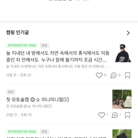
캠핑 인기글
늘
릿지마운틴기어 RIDGE
캠핑
지
늘 지내던 내 방에서도 자연 속에서의 휴식에서도 이동 
내
중인 차 안에서도  누구나 잠에 들기까지 조금 시간이
던
 걸리는 순간이 있습니다.  그럴 때는 차분하게 눈을 가
늘 지내던 내 방에서도 자연 속에서의 휴식에서도 이동 중인 차 안에서도  누
내
구나 잠에 들기까지 조금 시간이 걸리는 순간이 있습니다.  그럴 때는 차분하
려보세요. 마치 암막 커튼을 조용히 내리듯이.  Polarte
방
12일 전
조회 20
0
0
게 눈을 가려보세요. 마치 암막 커튼을 조용히 내리듯이.  Polartec® Wind
c® Wind Pro™의 온기가 눈가를 포근히 감싸줍니다. 
에
 Pro™의 온기가 눈가를 포근히 감싸줍니다.  차가운 공기를 차단하고, 얼굴
에 밀착하여 빛을 막아줍니다.  이 슬립 웜을 쓰는 것만으로 그곳은 나만의
서
 차가운 공기를 차단하고, 얼굴에 밀착하여 빛을 막아
 밤이 됩니다.  안녕히 주무세요.
첫
도
캠핑
줍니다.  이 슬립 웜을 쓰는 것만으로 그곳은 나만의 밤
모
자
첫 모토솔캠 😌☺️ 미니미니멀👌🏼
이 됩니다.  안녕히 주무세요.
토
연
첫 모토솔캠 😌☺️ 미니미니멀👌🏼
솔
속
25일 전
조회 70
1
1
캠
에
서
😌
의
☺️
이
릿지마운틴기어 RIDGE
캠핑
휴
미