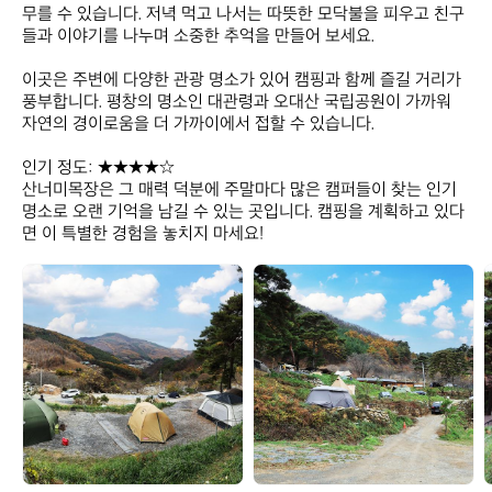
무를 수 있습니다. 저녁 먹고 나서는 따뜻한 모닥불을 피우고 친구
들과 이야기를 나누며 소중한 추억을 만들어 보세요.  

이곳은 주변에 다양한 관광 명소가 있어 캠핑과 함께 즐길 거리가 
풍부합니다. 평창의 명소인 대관령과 오대산 국립공원이 가까워 
자연의 경이로움을 더 가까이에서 접할 수 있습니다.  

인기 정도: ★★★★☆  

산너미목장은 그 매력 덕분에 주말마다 많은 캠퍼들이 찾는 인기 
명소로 오랜 기억을 남길 수 있는 곳입니다. 캠핑을 계획하고 있다
면 이 특별한 경험을 놓치지 마세요!
산
산
너
너
미
미
목
목
장
장