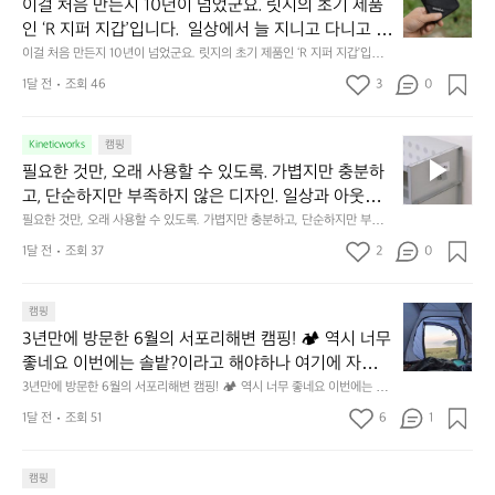
걸
이걸 처음 만든지 10년이 넘었군요. 릿지의 초기 제품
식
니
처
에
미
인 ‘R 지퍼 지갑’입니다.  일상에서 늘 지니고 다니고 싶
음
서
니
어지는 물건에는 크기, 무게, 형태, 색감 사이의 아주 미
이걸 처음 만든지 10년이 넘었군요. 릿지의 초기 제품인 ‘R 지퍼 지갑’입니
만
도
멀
다.  일상에서 늘 지니고 다니고 싶어지는 물건에는 크기, 무게, 형태, 색감
묘한 밸런스가 존재합니다.  예를 들자면 일에 집중하
든
1달 전
조회 46
3
0
이
 사이의 아주 미묘한 밸런스가 존재합니다.  예를 들자면 일에 집중하느라 책
👌🏼
느라 책상 위 가장자리에 대충 걸쳐 놓아도 시야에 걸
지
상 위 가장자리에 대충 걸쳐 놓아도 시야에 걸리적거리지 않는 것. R 지퍼 지
동
갑은 바로 그 위화감 없는 균형감에서 출발했습니다.  그중에서도 슬림함에
1
리적거리지 않는 것. R 지퍼 지갑은 바로 그 위화감 없
중
 철저히 집착했습니다. 튼튼한 내구도와 넉넉한 수납력을 해치치 않는 선에
필
0
Kineticworks
캠핑
는 균형감에서 출발했습니다.  그중에서도 슬림함에 철
인
서, 가장 가볍고 얇게 설계했습니다.  이 디자인과 사용감은, 꼭 직접 손으로
요
년
필요한 것만, 오래 사용할 수 있도록. 가볍지만 충분하
차
저히 집착했습니다. 튼튼한 내구도와 넉넉한 수납력을
 만져보며 경험해 보시기를 바랍니다.
한
이
안
고, 단순하지만 부족하지 않은 디자인. 일상과 아웃도
 해치치 않는 선에서, 가장 가볍고 얇게 설계했습니다. 
것
넘
에
어의 경계를 자연스럽게 이어주는 RIDGE MOUNTAIN 
필요한 것만, 오래 사용할 수 있도록. 가볍지만 충분하고, 단순하지만 부족하
 이 디자인과 사용감은, 꼭 직접 손으로 만져보며 경험
만,
었
서
지 않은 디자인. 일상과 아웃도어의 경계를 자연스럽게 이어주는 RIDGE M
GEAR. 키네틱웍스에서 만나보세요.
해 보시기를 바랍니다.
오
군
1달 전
조회 37
2
0
OUNTAIN GEAR. 키네틱웍스에서 만나보세요.
도
래
요.
누
사
릿
구
3
용
캠핑
지
나
년
할
의
3년만에 방문한 6월의 서포리해변 캠핑! 🏕 역시 너무 
잠
만
수
초
에
좋네요 이번에는 솔밭?이라고 해야하나 여기에 자리를 
에
있
기
들
잡았는데 정말 시원하고 경치도 좋네요  서해치고 물도 
3년만에 방문한 6월의 서포리해변 캠핑! 🏕 역시 너무 좋네요 이번에는 솔
방
도
제
기
밭?이라고 해야하나 여기에 자리를 잡았는데 정말 시원하고 경치도 좋네요 
맑은편, 아이들도 놀기 좋고 1박 2일은 넘 짧게 느껴지
문
록.
1달 전
조회 51
6
품
1
 서해치고 물도 맑은편, 아이들도 놀기 좋고 1박 2일은 넘 짧게 느껴지네요  .
까
네요  .1박 1동 1만원 (수금은 7시쯤, 동네에서 관리) .수
한
가
인
1박 1동 1만원 (수금은 7시쯤, 동네에서 관리) .수금하면서 음식물.쓰레기봉
지
투를 1개씩 나누어줌 .솔밭에 바로 화장실있음 .5분거리 cu .2분거리 음식점  
6
금하면서 음식물.쓰레기봉투를 1개씩 나누어줌 .솔밭에 
볍
‘R
조
항구에서부터 해변까지 버스도 다니네요 ㅎㅎㅎ 아이들 엄청 좋아하네요 점
월
캠핑
지
지
바로 화장실있음 .5분거리 cu .2분거리 음식점  항구에
금
심쯤도착해서 철수할때까지 물놀이 3타임이나 했네요 ⛱️