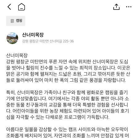
캠핑
산
산너미목장
너
강원 평창군 미탄면 산너미길 225-36
미
목
산너미목장  

장
강원 평창군 미탄면의 푸른 자연 속에 위치한 산너미목장은 도심
을 벗어나 힐링의 진수를 느낄 수 있는 최적의 장소입니다. 이곳은 
맑은 공기와 함께 펼쳐지는 드넓은 초원, 그리고 깎아지른 듯한 산
들로 둘러싸여 있어 마치 한 폭의 그림 같은 풍경을 자랑합니다.  

특히, 산너미목장은 가족이나 친구와 함께 평화로운 캠핑을 즐기
기에 안성맞춤입니다. 여기에서는 각종 야외 활동 뿐만 아니라 소
중한 동물 친구들과의 교감을 통해 더욱 특별한 경험을 선사합니
다. 어린아이들을 위한 농장 체험도 마련되어 있어 아이들의 호기
심을 자극할 수 있는 다채로운 프로그램이 가득합니다.  

아름다운 일몰을 감상할 수 있는 캠프 사이트와 아늑한 오두막이 
조화롭게 배치되어 있어, 자연과의 조화를 느끼며 안정감 있게 머