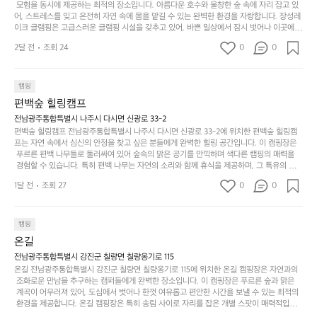
가
라
핑 그 이상을 제공하며, 자연을 사랑하는 모든 이들에게 꼭 한번 경험해봐야 할 장소로 자리
 모험을 동시에 제공하는 최적의 장소입니다. 아름다운 호수와 울창한 숲 속에 자리 잡고 있
도
크
려
잡았습니다.  인기 정도: ★★★★★
고
어, 스트레스를 잊고 온전히 자연 속에 몸을 맡길 수 있는 완벽한 환경을 자랑합니다. 장성레
어
기,
보
이크 글램핑은 고급스러운 글램핑 시설을 갖추고 있어, 바쁜 일상에서 잠시 벗어나 이곳에
해
의
무
 오면 사치스러운 휴식이 가능해집니다. 독립된 텐트에서 제공되는 특별한 불멍 공간은 소중
세
야
2달 전
조회 24
0
0
경
한 사람과 함께 따뜻한 이야기를 나눌 수 있는 소중한 시간을 만들어 줍니다. 또한, 주변의 자
게,
요.
하
연 환경은 하이킹과 자전거 타기 등 다양한 액티비티를 즐기기에 그야말로 완벽한 조건을 갖
계
형
마
나
추고 있습니다. 이곳에서의 캠핑은 단순한 숙박이 아닌, 가족과 친구들과 함께 소중한 추억
를
태,
치
여
을 창출하는 시간이 될 것입니다. 특히 식사를 좋아하는 분들에게는 매주 특별한 바비큐 파
캠핑
자
색
암
기
티와 지역에서 나는 신선한 재료로 만든 다양한 요리를 제공하여 미각을 만족시켜 줍니다. 
편백숲 힐링캠프
연
감
 장성레이크 글램핑은 그 아름다운 경관과 최고 품질의 시설 덕분에 최근 몇 년 사이에 특히
막
에
스
사
 주목받고 있는 캠핑장 중 하나입니다. 주말이면 방문객이 가득해 예약이 빠르게 차는 만큼
전남광주통합특별시 나주시 다시면 신광로 33-2
커
자
 미리 일정을 계획하시는 것이 좋습니다. 나만의 프라이빗한 공간에서 가족 및 사랑하는 사
럽
이
편백숲 힐링캠프 전남광주통합특별시 나주시 다시면 신광로 33-2에 위치한 편백숲 힐링캠
튼
리
람들과 함께하세요. 당신의 대자연 속 힐링을 기다리는 장성레이크 글램핑은 언젠가 반드시
프는 자연 속에서 심신의 안정을 찾고 싶은 분들에게 완벽한 힐링 공간입니다. 이 캠핑장은
게
의
을
를
 방문해봐야 할 명소로 자리매김하였습니다. 인기 정도: ★★★★★
 푸르른 편백 나무들로 둘러싸여 있어 숲속의 맑은 공기를 만끽하며 색다른 캠핑의 매력을
이
아
조
잡
 경험할 수 있습니다. 특히 편백 나무는 자연의 소리와 함께 휴식을 제공하며, 그 특유의 아로
어
주
용
았
마향이 심리적 안정감을 가져다줍니다. 이곳에서 아침 햇살을 맞으며 조용한 숲속에서의 커
주
미
1달 전
조회 27
0
0
피 한 잔은 그 어떤 도시의 카페에서 느끼기 힘든 특별함을 선사합니다. 편백숲 힐링캠프는
히
는
는
묘
 다양한 숙소 타입을 갖추고 있어 가족 단위는 물론 친구나 연인과 함께 더욱 기억에 남는 특
내
데
별한 시간을 보낼 수 있습니다. 주변에는 자전거 도로와 하이킹 트레일이 있어 액티비티를
R
한
리
정
 즐길 수 있는 기회도 많은데, 자전거를 타거나 숲속을 거닐며 다양한 생태계를 체험해보는
I
캠핑
밸
듯
말
 것도 일상의 스트레스를 잊게 해줍니다. 또한, 캠프파이어를 즐기며 별빛 아래서 시간을 보
D
런
온길
이.
시
내는 것은 일상에서 벗어나 새로운 여유를 찾는 방법입니다. 운영자는 항상 방문객의 편안함
G
스
P
과 안전을 최우선으로 생각하고 있으며, 깨끗하고 잘 관리된 시설을 자랑합니다. 가족들이
원
전남광주통합특별시 강진군 칠량면 칠량옹기로 115
E
가
 함께하는 모닥불 구이 파티나 친구들과의 캠핑 퀴즈도 놓칠 수 없는 재미가 됩니다. 자연과
o
온길 전남광주통합특별시 강진군 칠량면 칠량옹기로 115에 위치한 온길 캠핑장은 자연과의
하
M
의 조화 속에서 힐링할 수 있는 편백숲 힐링캠프는 현대인의 바쁜 일상에서 벗어나 소중한
존
 조화로운 만남을 추구하는 캠퍼들에게 완벽한 장소입니다. 이 캠핑장은 푸르른 숲과 맑은
l
고
 시간을 가지고 싶은 분들에게 특히 추천드립니다. 지금 바로 나주로 떠나 여유로움과 행복
O
 계곡이 어우러져 있어, 도심에서 벗어나 한껏 여유롭고 편안한 시간을 보낼 수 있는 최적의
재
a
경
이 가득한 캠핑을 경험해보세요! 인기 정도: ★★★★☆
 환경을 제공합니다. 온길 캠핑장은 특히 송림 사이로 자리를 잡은 개별 스팟이 매력적입니
U
합
r
치
다. 각 사이트마다 적당한 간격이 유지되어 있어 프라이빗한 캠핑을 선호하는 분들에게는 더 