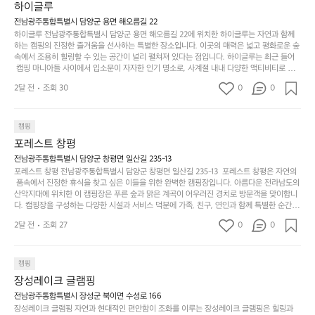
의
만
퍼
하이글루
서부터 해변까지 버스도 다니네요 ㅎㅎㅎ 아이들 엄청
시
서
충
지
간
전남광주통합특별시 담양군 용면 해오름길 22
 좋아하네요 점심쯤도착해서 철수할때까지 물놀이 3
포
분
갑’입
하이글루 전남광주통합특별시 담양군 용면 해오름길 22에 위치한 하이글루는 자연과 함께
이
타임이나 했네요 ⛱️
리
하
니
하는 캠핑의 진정한 즐거움을 선사하는 특별한 장소입니다. 이곳의 매력은 넓고 평화로운 숲
걸
해
속에서 조용히 힐링할 수 있는 공간이 널리 펼쳐져 있다는 점입니다. 하이글루는 최근 들어
고,
다.
리
 캠핑 마니아들 사이에서 입소문이 자자한 인기 명소로, 사계절 내내 다양한 액티비티로 방
변
단
일
는
문객들을 맞이합니다. 특히, 하이글루의 독특한 시설인 글램핑 텐트는 고객들에게 아늑한 잠
캠
순
상
2달 전
조회 30
0
순
0
자리를 제공하며, 캠핑의 매력을 한층 더해 줍니다. 밖에서는 자연의 소리를 들으며, 내부에
핑!
하
에
간
서는 편안한 침대에서 하루의 피로를 풀 수 있는 완벽한 조화가 이루어집니다. 이곳의 장점
지
서
🏕
은 또 다른 캠핑의 매력인 바베큐 파티를 즐길 수 있는 공간이 마련되어 있어 친구나 가족과
이
만
 함께 좋은 시간을 보낼 수 있다는 것입니다. 또한, 하이글루 인근에는 다양한 트레킹 코스와
늘
캠핑
있
역
 자전거 도로가 있어 아웃도어 활동을 좋아하는 이들에게 더욱 참조할 만한 장소가 됩니다.
부
지
습
시
포레스트 창평
 담양의 아름다운 자연과 함께, 건강한 레저 활동을 즐기며 행복한 캠핑 경험을 쌓으실 수 있
족
니
니
너
습니다. 하이글루에서 특별한 순간을 만끽해보세요. 따뜻한 햇살과 함께하는 아침, 상징적인 
전남광주통합특별시 담양군 창평면 일산길 235-13
하
고
다.
무
담양의 죽녹원과 함께 어우러진 저녁, 그리고 고요한 밤하늘 아래에서 별을 바라보며 나누는 
포레스트 창평 전남광주통합특별시 담양군 창평면 일산길 235-13  포레스트 창평은 자연의
지
다
이야기들은 여러분의 캠핑 여행을 더욱 특별하게 만들어 줄 것입니다.  인기 정도: ★★★★
그
좋
 품속에서 진정한 휴식을 찾고 싶은 이들을 위한 완벽한 캠핑장입니다. 아름다운 전라남도의 
않
니
★
산악지대에 위치한 이 캠핑장은 푸른 숲과 맑은 계곡이 어우러진 경치로 방문객을 맞이합니
럴
네
은
고
다. 캠핑장을 구성하는 다양한 시설과 서비스 덕분에 가족, 친구, 연인과 함께 특별한 순간을
때
요
 만들어갈 수 있는 최적의 공간이 됩니다.  포레스트 창평은 주말마다 직접 재배한 신선한 농
디
싶
는
이
2달 전
조회 27
0
0
산물을 제공하는 캠핑장으로, 현지에서만 느낄 수 있는 자연의 맛을 경험할 수 있습니다. 또
자
어
차
번
한, 다양한 트레킹 코스와 자전거 도로는 캠퍼들이 탐험과 모험의 짜릿함을 누릴 수 있도록
인.
지
분
에
 만들어졌습니다. 저녁에는 별빛 아래에서 바베큐 파티를 즐기거나, 잔잔한 계곡 소리를 들
일
는
으며 깊은 숙면을 취할 수 있는 기회를 제공합니다.  이곳은 자연과의 완벽한 조화를 이루며,
하
는
캠핑
상
물
 다채로운 야외 활동을 제공합니다. 특히 어린이들은 안전하게 놀 수 있는 놀이시설이 마련
게
솔
장성레이크 글램핑
되어 있어 부모님들과 함께 즐거운 시간을 보낼 수 있습니다. 주변의 다양한 관광지와 먹거
과
건
눈
밭?
리를 탐험하는 재미도 포레스트 창평의 매력 중 하나입니다.  또한, 캠핑장을 방문한 후 지속
전남광주통합특별시 장성군 북이면 수성로 166
아
에
을
이
적으로 재방문하는 이들이 많아 인기가 날로 상승하고 있습니다. 포레스트 창평은 단순한 캠
장성레이크 글램핑 자연과 현대적인 편안함이 조화를 이루는 장성레이크 글램핑은 힐링과
웃
는