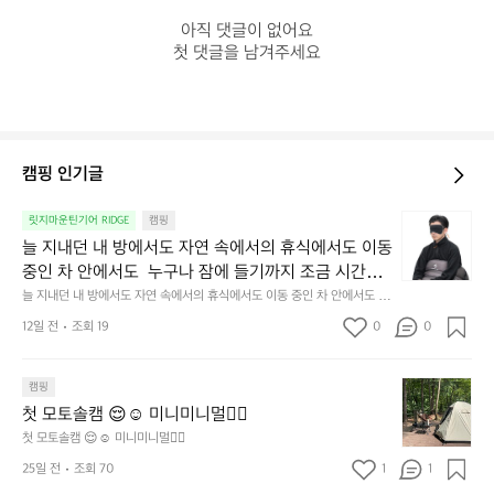
아직 댓글이 없어요

첫 댓글을 남겨주세요
캠핑 인기글
늘
릿지마운틴기어 RIDGE
캠핑
지
늘 지내던 내 방에서도 자연 속에서의 휴식에서도 이동 
내
중인 차 안에서도  누구나 잠에 들기까지 조금 시간이
던
 걸리는 순간이 있습니다.  그럴 때는 차분하게 눈을 가
늘 지내던 내 방에서도 자연 속에서의 휴식에서도 이동 중인 차 안에서도  누
내
구나 잠에 들기까지 조금 시간이 걸리는 순간이 있습니다.  그럴 때는 차분하
려보세요. 마치 암막 커튼을 조용히 내리듯이.  Polarte
방
12일 전
조회 19
0
0
게 눈을 가려보세요. 마치 암막 커튼을 조용히 내리듯이.  Polartec® Wind
c® Wind Pro™의 온기가 눈가를 포근히 감싸줍니다. 
에
 Pro™의 온기가 눈가를 포근히 감싸줍니다.  차가운 공기를 차단하고, 얼굴
에 밀착하여 빛을 막아줍니다.  이 슬립 웜을 쓰는 것만으로 그곳은 나만의
서
 차가운 공기를 차단하고, 얼굴에 밀착하여 빛을 막아
 밤이 됩니다.  안녕히 주무세요.
첫
도
캠핑
줍니다.  이 슬립 웜을 쓰는 것만으로 그곳은 나만의 밤
모
자
첫 모토솔캠 😌☺️ 미니미니멀👌🏼
이 됩니다.  안녕히 주무세요.
토
연
첫 모토솔캠 😌☺️ 미니미니멀👌🏼
솔
속
25일 전
조회 70
1
1
캠
에