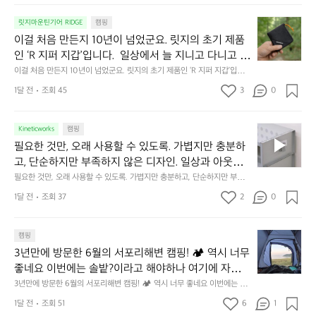
서
😌
의
☺️
이
릿지마운틴기어 RIDGE
캠핑
휴
미
걸
이걸 처음 만든지 10년이 넘었군요. 릿지의 초기 제품
식
니
처
에
미
인 ‘R 지퍼 지갑’입니다.  일상에서 늘 지니고 다니고 싶
음
서
니
어지는 물건에는 크기, 무게, 형태, 색감 사이의 아주 미
이걸 처음 만든지 10년이 넘었군요. 릿지의 초기 제품인 ‘R 지퍼 지갑’입니
만
도
멀
다.  일상에서 늘 지니고 다니고 싶어지는 물건에는 크기, 무게, 형태, 색감
묘한 밸런스가 존재합니다.  예를 들자면 일에 집중하
든
1달 전
조회 45
3
0
이
 사이의 아주 미묘한 밸런스가 존재합니다.  예를 들자면 일에 집중하느라 책
👌🏼
느라 책상 위 가장자리에 대충 걸쳐 놓아도 시야에 걸
지
상 위 가장자리에 대충 걸쳐 놓아도 시야에 걸리적거리지 않는 것. R 지퍼 지
동
갑은 바로 그 위화감 없는 균형감에서 출발했습니다.  그중에서도 슬림함에
1
리적거리지 않는 것. R 지퍼 지갑은 바로 그 위화감 없
중
 철저히 집착했습니다. 튼튼한 내구도와 넉넉한 수납력을 해치치 않는 선에
필
0
Kineticworks
캠핑
는 균형감에서 출발했습니다.  그중에서도 슬림함에 철
인
서, 가장 가볍고 얇게 설계했습니다.  이 디자인과 사용감은, 꼭 직접 손으로
요
년
필요한 것만, 오래 사용할 수 있도록. 가볍지만 충분하
차
저히 집착했습니다. 튼튼한 내구도와 넉넉한 수납력을
 만져보며 경험해 보시기를 바랍니다.
한
이
안
고, 단순하지만 부족하지 않은 디자인. 일상과 아웃도
 해치치 않는 선에서, 가장 가볍고 얇게 설계했습니다. 
것
넘
에
어의 경계를 자연스럽게 이어주는 RIDGE MOUNTAIN 
필요한 것만, 오래 사용할 수 있도록. 가볍지만 충분하고, 단순하지만 부족하
 이 디자인과 사용감은, 꼭 직접 손으로 만져보며 경험
만,
었
서
지 않은 디자인. 일상과 아웃도어의 경계를 자연스럽게 이어주는 RIDGE M
GEAR. 키네틱웍스에서 만나보세요.
해 보시기를 바랍니다.
오
군
1달 전
조회 37
2
0
OUNTAIN GEAR. 키네틱웍스에서 만나보세요.
도
래
요.
누
사
릿
구
3
용
캠핑
지
나
년
할
의
3년만에 방문한 6월의 서포리해변 캠핑! 🏕 역시 너무 
잠
만
수
초
에
좋네요 이번에는 솔밭?이라고 해야하나 여기에 자리를 
에
있
기
들
잡았는데 정말 시원하고 경치도 좋네요  서해치고 물도 
3년만에 방문한 6월의 서포리해변 캠핑! 🏕 역시 너무 좋네요 이번에는 솔
방
도
제
기
밭?이라고 해야하나 여기에 자리를 잡았는데 정말 시원하고 경치도 좋네요 
맑은편, 아이들도 놀기 좋고 1박 2일은 넘 짧게 느껴지
문
록.
1달 전
조회 51
6
품
1
 서해치고 물도 맑은편, 아이들도 놀기 좋고 1박 2일은 넘 짧게 느껴지네요  .
까
네요  .1박 1동 1만원 (수금은 7시쯤, 동네에서 관리) .수