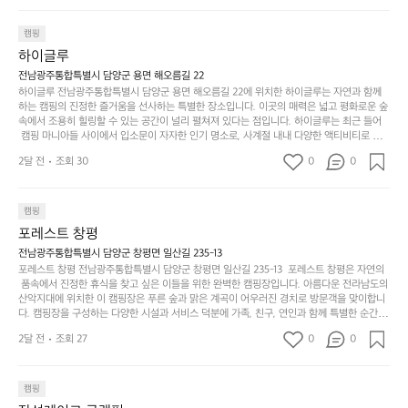
한
가
인
1박 1동 1만원 (수금은 7시쯤, 동네에서 관리) .수금하면서 음식물.쓰레기봉
지
투를 1개씩 나누어줌 .솔밭에 바로 화장실있음 .5분거리 cu .2분거리 음식점  
6
금하면서 음식물.쓰레기봉투를 1개씩 나누어줌 .솔밭에 
볍
‘R
조
항구에서부터 해변까지 버스도 다니네요 ㅎㅎㅎ 아이들 엄청 좋아하네요 점
월
캠핑
지
지
바로 화장실있음 .5분거리 cu .2분거리 음식점  항구에
금
심쯤도착해서 철수할때까지 물놀이 3타임이나 했네요 ⛱️
의
만
퍼
하이글루
서부터 해변까지 버스도 다니네요 ㅎㅎㅎ 아이들 엄청
시
서
충
지
간
전남광주통합특별시 담양군 용면 해오름길 22
 좋아하네요 점심쯤도착해서 철수할때까지 물놀이 3
포
분
갑’입
하이글루 전남광주통합특별시 담양군 용면 해오름길 22에 위치한 하이글루는 자연과 함께
이
타임이나 했네요 ⛱️
리
하
니
하는 캠핑의 진정한 즐거움을 선사하는 특별한 장소입니다. 이곳의 매력은 넓고 평화로운 숲
걸
해
속에서 조용히 힐링할 수 있는 공간이 널리 펼쳐져 있다는 점입니다. 하이글루는 최근 들어
고,
다.
리
 캠핑 마니아들 사이에서 입소문이 자자한 인기 명소로, 사계절 내내 다양한 액티비티로 방
변
단
일
는
문객들을 맞이합니다. 특히, 하이글루의 독특한 시설인 글램핑 텐트는 고객들에게 아늑한 잠
캠
순
상
2달 전
조회 30
0
순
0
자리를 제공하며, 캠핑의 매력을 한층 더해 줍니다. 밖에서는 자연의 소리를 들으며, 내부에
핑!
하
에
간
서는 편안한 침대에서 하루의 피로를 풀 수 있는 완벽한 조화가 이루어집니다. 이곳의 장점
지
서
🏕
은 또 다른 캠핑의 매력인 바베큐 파티를 즐길 수 있는 공간이 마련되어 있어 친구나 가족과
이
만
 함께 좋은 시간을 보낼 수 있다는 것입니다. 또한, 하이글루 인근에는 다양한 트레킹 코스와
늘
캠핑
있
역
 자전거 도로가 있어 아웃도어 활동을 좋아하는 이들에게 더욱 참조할 만한 장소가 됩니다.
부
지
습
시
포레스트 창평
 담양의 아름다운 자연과 함께, 건강한 레저 활동을 즐기며 행복한 캠핑 경험을 쌓으실 수 있
족
니
니
너
습니다. 하이글루에서 특별한 순간을 만끽해보세요. 따뜻한 햇살과 함께하는 아침, 상징적인 
전남광주통합특별시 담양군 창평면 일산길 235-13
하
고
다.
무
담양의 죽녹원과 함께 어우러진 저녁, 그리고 고요한 밤하늘 아래에서 별을 바라보며 나누는 
포레스트 창평 전남광주통합특별시 담양군 창평면 일산길 235-13  포레스트 창평은 자연의
지
다
이야기들은 여러분의 캠핑 여행을 더욱 특별하게 만들어 줄 것입니다.  인기 정도: ★★★★
그
좋
 품속에서 진정한 휴식을 찾고 싶은 이들을 위한 완벽한 캠핑장입니다. 아름다운 전라남도의 
않
니
★
산악지대에 위치한 이 캠핑장은 푸른 숲과 맑은 계곡이 어우러진 경치로 방문객을 맞이합니
럴
네
은
고
다. 캠핑장을 구성하는 다양한 시설과 서비스 덕분에 가족, 친구, 연인과 함께 특별한 순간을
때
요
 만들어갈 수 있는 최적의 공간이 됩니다.  포레스트 창평은 주말마다 직접 재배한 신선한 농
디
싶
는
이
2달 전
조회 27
0
0
산물을 제공하는 캠핑장으로, 현지에서만 느낄 수 있는 자연의 맛을 경험할 수 있습니다. 또
자
어
차
번
한, 다양한 트레킹 코스와 자전거 도로는 캠퍼들이 탐험과 모험의 짜릿함을 누릴 수 있도록
인.
지
분
에
 만들어졌습니다. 저녁에는 별빛 아래에서 바베큐 파티를 즐기거나, 잔잔한 계곡 소리를 들
일
는
으며 깊은 숙면을 취할 수 있는 기회를 제공합니다.  이곳은 자연과의 완벽한 조화를 이루며,
하
는
캠핑
상
물
 다채로운 야외 활동을 제공합니다. 특히 어린이들은 안전하게 놀 수 있는 놀이시설이 마련
게
솔