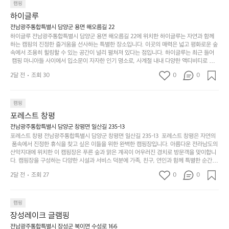
항구에서부터 해변까지 버스도 다니네요 ㅎㅎㅎ 아이들 엄청 좋아하네요 점
월
캠핑
지
지
바로 화장실있음 .5분거리 cu .2분거리 음식점  항구에
금
심쯤도착해서 철수할때까지 물놀이 3타임이나 했네요 ⛱️
의
만
퍼
하이글루
서부터 해변까지 버스도 다니네요 ㅎㅎㅎ 아이들 엄청
시
서
충
지
간
전남광주통합특별시 담양군 용면 해오름길 22
 좋아하네요 점심쯤도착해서 철수할때까지 물놀이 3
포
분
갑’입
하이글루 전남광주통합특별시 담양군 용면 해오름길 22에 위치한 하이글루는 자연과 함께
이
타임이나 했네요 ⛱️
리
하
니
하는 캠핑의 진정한 즐거움을 선사하는 특별한 장소입니다. 이곳의 매력은 넓고 평화로운 숲
걸
해
속에서 조용히 힐링할 수 있는 공간이 널리 펼쳐져 있다는 점입니다. 하이글루는 최근 들어
고,
다.
리
 캠핑 마니아들 사이에서 입소문이 자자한 인기 명소로, 사계절 내내 다양한 액티비티로 방
변
단
일
는
문객들을 맞이합니다. 특히, 하이글루의 독특한 시설인 글램핑 텐트는 고객들에게 아늑한 잠
캠
순
상
2달 전
조회 30
0
순
0
자리를 제공하며, 캠핑의 매력을 한층 더해 줍니다. 밖에서는 자연의 소리를 들으며, 내부에
핑!
하
에
간
서는 편안한 침대에서 하루의 피로를 풀 수 있는 완벽한 조화가 이루어집니다. 이곳의 장점
지
서
🏕
은 또 다른 캠핑의 매력인 바베큐 파티를 즐길 수 있는 공간이 마련되어 있어 친구나 가족과
이
만
 함께 좋은 시간을 보낼 수 있다는 것입니다. 또한, 하이글루 인근에는 다양한 트레킹 코스와
늘
캠핑
있
역
 자전거 도로가 있어 아웃도어 활동을 좋아하는 이들에게 더욱 참조할 만한 장소가 됩니다.
부
지
습
시
포레스트 창평
 담양의 아름다운 자연과 함께, 건강한 레저 활동을 즐기며 행복한 캠핑 경험을 쌓으실 수 있
족
니
니
너
습니다. 하이글루에서 특별한 순간을 만끽해보세요. 따뜻한 햇살과 함께하는 아침, 상징적인 
전남광주통합특별시 담양군 창평면 일산길 235-13
하
고
다.
무
담양의 죽녹원과 함께 어우러진 저녁, 그리고 고요한 밤하늘 아래에서 별을 바라보며 나누는 
포레스트 창평 전남광주통합특별시 담양군 창평면 일산길 235-13  포레스트 창평은 자연의
지
다
이야기들은 여러분의 캠핑 여행을 더욱 특별하게 만들어 줄 것입니다.  인기 정도: ★★★★
그
좋
 품속에서 진정한 휴식을 찾고 싶은 이들을 위한 완벽한 캠핑장입니다. 아름다운 전라남도의 
않
니
★
산악지대에 위치한 이 캠핑장은 푸른 숲과 맑은 계곡이 어우러진 경치로 방문객을 맞이합니
럴
네
은
고
다. 캠핑장을 구성하는 다양한 시설과 서비스 덕분에 가족, 친구, 연인과 함께 특별한 순간을
때
요
 만들어갈 수 있는 최적의 공간이 됩니다.  포레스트 창평은 주말마다 직접 재배한 신선한 농
디
싶
는
이
2달 전
조회 27
0
0
산물을 제공하는 캠핑장으로, 현지에서만 느낄 수 있는 자연의 맛을 경험할 수 있습니다. 또
자
어
차
번
한, 다양한 트레킹 코스와 자전거 도로는 캠퍼들이 탐험과 모험의 짜릿함을 누릴 수 있도록
인.
지
분
에
 만들어졌습니다. 저녁에는 별빛 아래에서 바베큐 파티를 즐기거나, 잔잔한 계곡 소리를 들
일
는
으며 깊은 숙면을 취할 수 있는 기회를 제공합니다.  이곳은 자연과의 완벽한 조화를 이루며,
하
는
캠핑
상
물
 다채로운 야외 활동을 제공합니다. 특히 어린이들은 안전하게 놀 수 있는 놀이시설이 마련
게
솔
장성레이크 글램핑
되어 있어 부모님들과 함께 즐거운 시간을 보낼 수 있습니다. 주변의 다양한 관광지와 먹거
과
건
눈
밭?
리를 탐험하는 재미도 포레스트 창평의 매력 중 하나입니다.  또한, 캠핑장을 방문한 후 지속
전남광주통합특별시 장성군 북이면 수성로 166
아