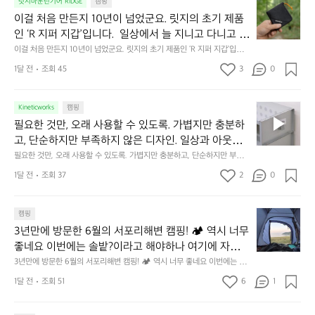
이
릿지마운틴기어 RIDGE
캠핑
휴
미
걸
이걸 처음 만든지 10년이 넘었군요. 릿지의 초기 제품
식
니
처
에
미
인 ‘R 지퍼 지갑’입니다.  일상에서 늘 지니고 다니고 싶
음
서
니
어지는 물건에는 크기, 무게, 형태, 색감 사이의 아주 미
이걸 처음 만든지 10년이 넘었군요. 릿지의 초기 제품인 ‘R 지퍼 지갑’입니
만
도
멀
다.  일상에서 늘 지니고 다니고 싶어지는 물건에는 크기, 무게, 형태, 색감
묘한 밸런스가 존재합니다.  예를 들자면 일에 집중하
든
1달 전
조회 45
3
0
이
 사이의 아주 미묘한 밸런스가 존재합니다.  예를 들자면 일에 집중하느라 책
👌🏼
느라 책상 위 가장자리에 대충 걸쳐 놓아도 시야에 걸
지
상 위 가장자리에 대충 걸쳐 놓아도 시야에 걸리적거리지 않는 것. R 지퍼 지
동
갑은 바로 그 위화감 없는 균형감에서 출발했습니다.  그중에서도 슬림함에
1
리적거리지 않는 것. R 지퍼 지갑은 바로 그 위화감 없
중
 철저히 집착했습니다. 튼튼한 내구도와 넉넉한 수납력을 해치치 않는 선에
필
0
Kineticworks
캠핑
는 균형감에서 출발했습니다.  그중에서도 슬림함에 철
인
서, 가장 가볍고 얇게 설계했습니다.  이 디자인과 사용감은, 꼭 직접 손으로
요
년
필요한 것만, 오래 사용할 수 있도록. 가볍지만 충분하
차
저히 집착했습니다. 튼튼한 내구도와 넉넉한 수납력을
 만져보며 경험해 보시기를 바랍니다.
한
이
안
고, 단순하지만 부족하지 않은 디자인. 일상과 아웃도
 해치치 않는 선에서, 가장 가볍고 얇게 설계했습니다. 
것
넘
에
어의 경계를 자연스럽게 이어주는 RIDGE MOUNTAIN 
필요한 것만, 오래 사용할 수 있도록. 가볍지만 충분하고, 단순하지만 부족하
 이 디자인과 사용감은, 꼭 직접 손으로 만져보며 경험
만,
었
서
지 않은 디자인. 일상과 아웃도어의 경계를 자연스럽게 이어주는 RIDGE M
GEAR. 키네틱웍스에서 만나보세요.
해 보시기를 바랍니다.
오
군
1달 전
조회 37
2
0
OUNTAIN GEAR. 키네틱웍스에서 만나보세요.
도
래
요.
누
사
릿
구
3
용
캠핑
지
나
년
할
의
3년만에 방문한 6월의 서포리해변 캠핑! 🏕 역시 너무 
잠
만
수
초
에
좋네요 이번에는 솔밭?이라고 해야하나 여기에 자리를 
에
있
기
들
잡았는데 정말 시원하고 경치도 좋네요  서해치고 물도 
3년만에 방문한 6월의 서포리해변 캠핑! 🏕 역시 너무 좋네요 이번에는 솔
방
도
제
기
밭?이라고 해야하나 여기에 자리를 잡았는데 정말 시원하고 경치도 좋네요 
맑은편, 아이들도 놀기 좋고 1박 2일은 넘 짧게 느껴지
문
록.
1달 전
조회 51
6
품
1
 서해치고 물도 맑은편, 아이들도 놀기 좋고 1박 2일은 넘 짧게 느껴지네요  .
까
네요  .1박 1동 1만원 (수금은 7시쯤, 동네에서 관리) .수
한
가
인
1박 1동 1만원 (수금은 7시쯤, 동네에서 관리) .수금하면서 음식물.쓰레기봉
지
투를 1개씩 나누어줌 .솔밭에 바로 화장실있음 .5분거리 cu .2분거리 음식점  
6
금하면서 음식물.쓰레기봉투를 1개씩 나누어줌 .솔밭에 
볍
‘R
조