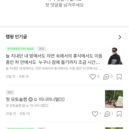
첫 댓글을 남겨주세요
캠핑 인기글
늘
릿지마운틴기어 RIDGE
캠핑
지
늘 지내던 내 방에서도 자연 속에서의 휴식에서도 이동 
내
중인 차 안에서도  누구나 잠에 들기까지 조금 시간이
던
 걸리는 순간이 있습니다.  그럴 때는 차분하게 눈을 가
늘 지내던 내 방에서도 자연 속에서의 휴식에서도 이동 중인 차 안에서도  누
내
구나 잠에 들기까지 조금 시간이 걸리는 순간이 있습니다.  그럴 때는 차분하
려보세요. 마치 암막 커튼을 조용히 내리듯이.  Polarte
방
12일 전
조회 19
0
0
게 눈을 가려보세요. 마치 암막 커튼을 조용히 내리듯이.  Polartec® Wind
c® Wind Pro™의 온기가 눈가를 포근히 감싸줍니다. 
에
 Pro™의 온기가 눈가를 포근히 감싸줍니다.  차가운 공기를 차단하고, 얼굴
에 밀착하여 빛을 막아줍니다.  이 슬립 웜을 쓰는 것만으로 그곳은 나만의
서
 차가운 공기를 차단하고, 얼굴에 밀착하여 빛을 막아
 밤이 됩니다.  안녕히 주무세요.
첫
도
캠핑
줍니다.  이 슬립 웜을 쓰는 것만으로 그곳은 나만의 밤
모
자
첫 모토솔캠 😌☺️ 미니미니멀👌🏼
이 됩니다.  안녕히 주무세요.
토
연
첫 모토솔캠 😌☺️ 미니미니멀👌🏼
솔
속
25일 전
조회 70
1
1
캠
에
서
😌
의
☺️