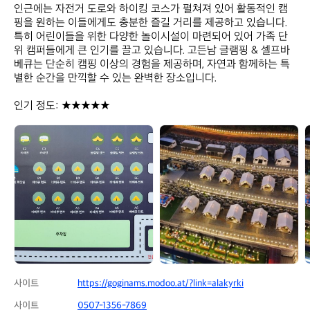
인근에는 자전거 도로와 하이킹 코스가 펼쳐져 있어 활동적인 캠
핑을 원하는 이들에게도 충분한 즐길 거리를 제공하고 있습니다. 
특히 어린이들을 위한 다양한 놀이시설이 마련되어 있어 가족 단
위 캠퍼들에게 큰 인기를 끌고 있습니다. 고든남 글램핑 & 셀프바
베큐는 단순히 캠핑 이상의 경험을 제공하며, 자연과 함께하는 특
별한 순간을 만끽할 수 있는 완벽한 장소입니다.  

인기 정도: ★★★★★
고
고
든
든
남
남
글
글
램
램
핑
핑
&
&
셀
셀
프
프
바
바
베
베
큐
큐
사이트
https://goginams.modoo.at/?link=alakyrki
사이트
0507-1356-7869