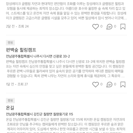
에
을
이
적으로 재방문하는 이들이 많아 인기가 날로 상승하고 있습니다. 포레스트 창평은 단순한 캠
장성레이크 글램핑 자연과 현대적인 편안함이 조화를 이루는 장성레이크 글램핑은 힐링과
웃
는
가
라
핑 그 이상을 제공하며, 자연을 사랑하는 모든 이들에게 꼭 한번 경험해봐야 할 장소로 자리
 모험을 동시에 제공하는 최적의 장소입니다. 아름다운 호수와 울창한 숲 속에 자리 잡고 있
도
크
려
잡았습니다.  인기 정도: ★★★★★
고
어, 스트레스를 잊고 온전히 자연 속에 몸을 맡길 수 있는 완벽한 환경을 자랑합니다. 장성레
어
기,
보
이크 글램핑은 고급스러운 글램핑 시설을 갖추고 있어, 바쁜 일상에서 잠시 벗어나 이곳에
해
의
무
 오면 사치스러운 휴식이 가능해집니다. 독립된 텐트에서 제공되는 특별한 불멍 공간은 소중
세
야
2달 전
조회 24
0
0
경
한 사람과 함께 따뜻한 이야기를 나눌 수 있는 소중한 시간을 만들어 줍니다. 또한, 주변의 자
게,
요.
하
연 환경은 하이킹과 자전거 타기 등 다양한 액티비티를 즐기기에 그야말로 완벽한 조건을 갖
계
형
마
나
추고 있습니다. 이곳에서의 캠핑은 단순한 숙박이 아닌, 가족과 친구들과 함께 소중한 추억
를
태,
치
여
을 창출하는 시간이 될 것입니다. 특히 식사를 좋아하는 분들에게는 매주 특별한 바비큐 파
캠핑
자
색
암
기
티와 지역에서 나는 신선한 재료로 만든 다양한 요리를 제공하여 미각을 만족시켜 줍니다. 
편백숲 힐링캠프
연
감
 장성레이크 글램핑은 그 아름다운 경관과 최고 품질의 시설 덕분에 최근 몇 년 사이에 특히
막
에
스
사
 주목받고 있는 캠핑장 중 하나입니다. 주말이면 방문객이 가득해 예약이 빠르게 차는 만큼
전남광주통합특별시 나주시 다시면 신광로 33-2
커
자
 미리 일정을 계획하시는 것이 좋습니다. 나만의 프라이빗한 공간에서 가족 및 사랑하는 사
럽
이
편백숲 힐링캠프 전남광주통합특별시 나주시 다시면 신광로 33-2에 위치한 편백숲 힐링캠
튼
리
람들과 함께하세요. 당신의 대자연 속 힐링을 기다리는 장성레이크 글램핑은 언젠가 반드시
프는 자연 속에서 심신의 안정을 찾고 싶은 분들에게 완벽한 힐링 공간입니다. 이 캠핑장은
게
의
을
를
 방문해봐야 할 명소로 자리매김하였습니다. 인기 정도: ★★★★★
 푸르른 편백 나무들로 둘러싸여 있어 숲속의 맑은 공기를 만끽하며 색다른 캠핑의 매력을
이
아
조
잡
 경험할 수 있습니다. 특히 편백 나무는 자연의 소리와 함께 휴식을 제공하며, 그 특유의 아로
어
주
용
았
마향이 심리적 안정감을 가져다줍니다. 이곳에서 아침 햇살을 맞으며 조용한 숲속에서의 커
주
미
1달 전
조회 27
0
0
피 한 잔은 그 어떤 도시의 카페에서 느끼기 힘든 특별함을 선사합니다. 편백숲 힐링캠프는
히
는
는
묘
 다양한 숙소 타입을 갖추고 있어 가족 단위는 물론 친구나 연인과 함께 더욱 기억에 남는 특
내
데
별한 시간을 보낼 수 있습니다. 주변에는 자전거 도로와 하이킹 트레일이 있어 액티비티를
R
한
리
정
 즐길 수 있는 기회도 많은데, 자전거를 타거나 숲속을 거닐며 다양한 생태계를 체험해보는
I
캠핑
밸
듯
말
 것도 일상의 스트레스를 잊게 해줍니다. 또한, 캠프파이어를 즐기며 별빛 아래서 시간을 보
D
런
온길
이.
시
내는 것은 일상에서 벗어나 새로운 여유를 찾는 방법입니다. 운영자는 항상 방문객의 편안함
G
스
P
과 안전을 최우선으로 생각하고 있으며, 깨끗하고 잘 관리된 시설을 자랑합니다. 가족들이
원
전남광주통합특별시 강진군 칠량면 칠량옹기로 115
E
가
 함께하는 모닥불 구이 파티나 친구들과의 캠핑 퀴즈도 놓칠 수 없는 재미가 됩니다. 자연과
o
온길 전남광주통합특별시 강진군 칠량면 칠량옹기로 115에 위치한 온길 캠핑장은 자연과의
하
M
의 조화 속에서 힐링할 수 있는 편백숲 힐링캠프는 현대인의 바쁜 일상에서 벗어나 소중한
존
 조화로운 만남을 추구하는 캠퍼들에게 완벽한 장소입니다. 이 캠핑장은 푸르른 숲과 맑은
l
고
 시간을 가지고 싶은 분들에게 특히 추천드립니다. 지금 바로 나주로 떠나 여유로움과 행복
O
 계곡이 어우러져 있어, 도심에서 벗어나 한껏 여유롭고 편안한 시간을 보낼 수 있는 최적의
재
a
경