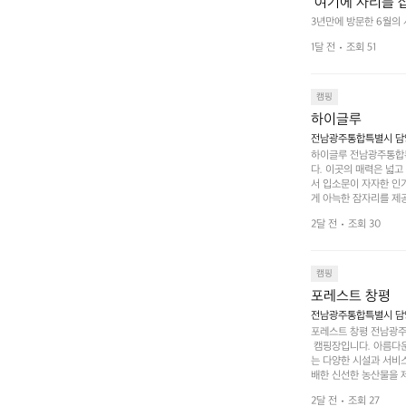
 여기에 자리를 
 좋고 1박 2일은
3년만에 방문한 6월의
고 경치도 좋네요  서해치
 음식물.쓰레기봉투
1달 전
조회 51
관리) .수금하면서 음식
 항구에서부터 
까지 버스도 다니네요 
할때까지 물놀이 
캠핑
하이글루
전남광주통합특별시 담양
하이글루 전남광주통합특
다. 이곳의 매력은 넓
서 입소문이 자자한 인
게 아늑한 잠자리를 제공
 있는 완벽한 조화가 이
2달 전
조회 30
은 시간을 보낼 수 있
조할 만한 장소가 됩니다
 순간을 만끽해보세요.
 나누는 이야기들은 여러
캠핑
포레스트 창평
전남광주통합특별시 담양군
포레스트 창평 전남광주통
 캠핑장입니다. 아름다
는 다양한 시설과 서비스
배한 신선한 농산물을 제
 캠퍼들이 탐험과 모험
2달 전
조회 27
은 숙면을 취할 수 있는