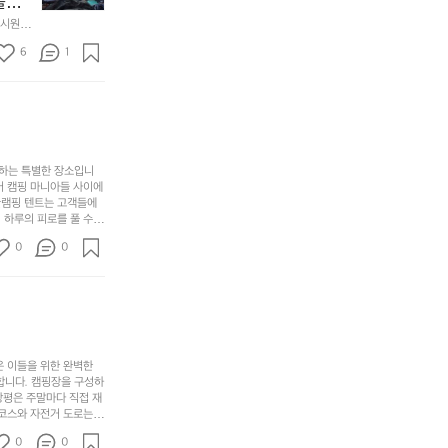
에
놀기
에
있
기
들
하면서
 시원하
방
도
제
기
동네에서 
점 
문
록.
6
품
1
터 해변
까
 철수
한
가
인
지
6
볍
‘R
조
월
지
지
금
의
만
퍼
시
서
충
지
간
포
분
갑’입
사하는 특별한 장소입니
이
리
하
니
어 캠핑 마니아들 사이에
걸
해
글램핑 텐트는 고객들에
고,
다.
리
 하루의 피로를 풀 수
변
단
일
는
친구나 가족과 함께 좋
캠
순
상
0
순
0
아하는 이들에게 더욱 참
핑!
하
에
간
. 하이글루에서 특별한
지
서
🏕
 아래에서 별을 바라보며
이
만
늘
있
역
부
지
습
시
족
니
니
너
하
고
다.
무
은 이들을 위한 완벽한
지
다
그
좋
합니다. 캠핑장을 구성하
않
니
창평은 주말마다 직접 재
럴
네
은
고
 코스와 자전거 도로는
때
요
 계곡 소리를 들으며 깊
디
싶
는
이
0
0
히 어린이들은 안전하게