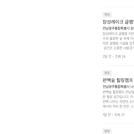
 놀 수 있는 놀이시설
트 창평의 매력 중 하나
순한 캠핑 그 이상을 제
캠핑
장성레이크 글램
전남광주통합특별시 장성
장성레이크 글램핑 자연
수와 울창한 숲 속에 자
러운 글램핑 시설을 갖
 공간은 소중한 사람과 
 액티비티를 즐기기에 
2달 전
조회 24
하는 시간이 될 것입니
 미각을 만족시켜 줍니다
입니다. 주말이면 방문
 사람들과 함께하세요.
캠핑
도: ★★★★★
편백숲 힐링캠프
전남광주통합특별시 나주
편백숲 힐링캠프 전남광
한 힐링 공간입니다. 이
편백 나무는 자연의 소
에서의 커피 한 잔은 
론 친구나 연인과 함께 
1달 전
조회 27
 기회도 많은데, 자전
빛 아래서 시간을 보내
며, 깨끗하고 잘 관리된
 조화 속에서 힐링할 
캠핑