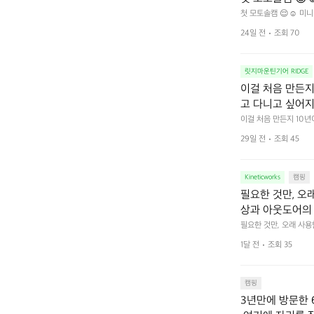
첫 모토솔캠 😌☺️ 미니
24일 전
조회 70
릿지마운틴기어 RIDGE
이걸 처음 만든지 
고 다니고 싶어지
 예를 들자면 일
이걸 처음 만든지 10년
 무게, 형태, 색감 사
것. R 지퍼 지
29일 전
조회 45
야에 걸리적거리지 않는
집착했습니다. 튼
다. 튼튼한 내구도와 넉
 만져보며 경험해 보시
습니다.  이 디
Kineticworks
캠핑
필요한 것만, 오
상과 아웃도어의 
나보세요.
필요한 것만, 오래 사
 이어주는 RIDGE MO
1달 전
조회 35
캠핑
3년만에 방문한 