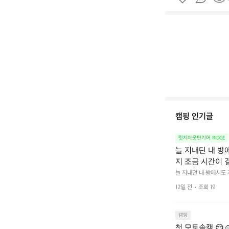
캠핑 인기글
릿지마운틴기어 RIDGE
늘 지내던 내 방
지 조금 시간이 
을 조용히 내리듯이
늘 지내던 내 방에서도
다.  그럴 때는 차분하게
를 차단하고, 얼
12일 전
조회 19
줍니다.  차가운 공기를
이 됩니다.  안녕
히 주무세요.
캠핑
첫 모토솔캠 😌☺