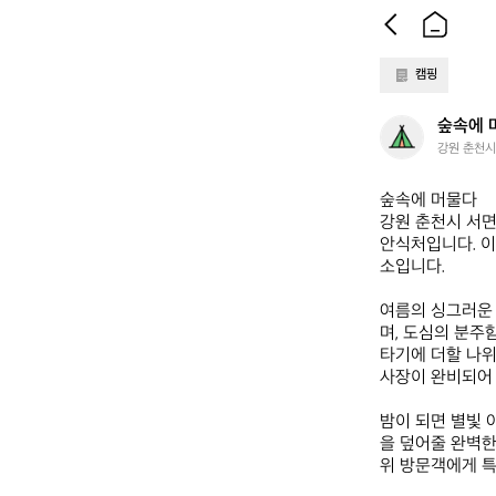
캠핑
숲
숲속에 
속
강원 춘천시
에
머
숲속에 머물다  

물
강원 춘천시 서면
다
안식처입니다. 이
소입니다. 

여름의 싱그러운
며, 도심의 분주
타기에 더할 나위
사장이 완비되어 
밤이 되면 별빛 
을 덮어줄 완벽한
위 방문객에게 특