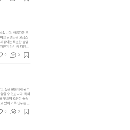
자
어
차
번
 탐험하는 재미도 포레스
인.
지
분
에
. 포레스트 창평은 단
일
는
★★★★★
하
는
상
물
게
솔
과
건
눈
밭?
아
에
을
이
소입니다. 아름다운 호
웃
는
가
라
레이크 글램핑은 고급스
도
크
려
고
 제공되는 특별한 불멍
어
기,
보
 자전거 타기 등 다양한
해
의
무
께 소중한 추억을 창출
세
야
0
0
경
다양한 요리를 제공하여
게,
요.
하
고 있는 캠핑장 중 하나
계
형
마
나
에서 가족 및 사랑하는
를
태,
치
여
김하였습니다. 인기 정
자
색
암
기
연
감
막
에
스
사
커
자
럽
이
찾고 싶은 분들에게 완벽
튼
리
할 수 있습니다. 특히 
게
의
을
를
을 맞으며 조용한 숲속
이
아
조
잡
고 있어 가족 단위는 물
어
주
용
았
티비티를 즐길 수 있는
주
미
0
0
 캠프파이어를 즐기며 별
히
는
는
묘
최우선으로 생각하고 있으
내
데
미가 됩니다. 자연과의
R
한
리
정
추천드립니다. 지금 바로
I
밸
듯