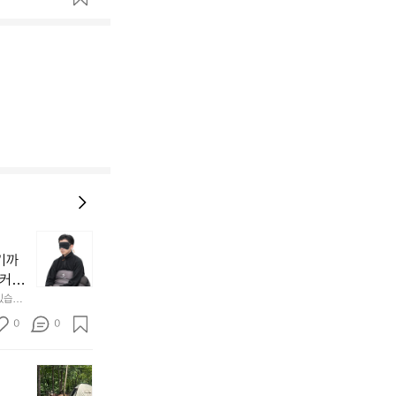
늘
지
기까
내
 커튼
던
 공기
있습니
내
근히 감싸
의 밤
방
0
0
  안녕
에
서
첫
도
모
자