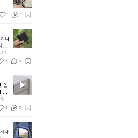
토
연
솔
속
1
1
캠
에
서
😌
의
☺️
이
휴
미
걸
 지니
식
니
처
에
미
다. 
음
서
니
않는 
크기,
만
도
멀
아도 시
저히 
든
3
0
이
착했습니
👌🏼
설계했
지
손으로
동
1
중
필
0
인
요
년
. 일
차
한
이
안
서 만
것
넘
에
스럽게
만,
었
서
오
군
2
0
도
래
요.
누
사
릿
구
3
용
지
나
년
할
의
야하나
잠
만
수
초