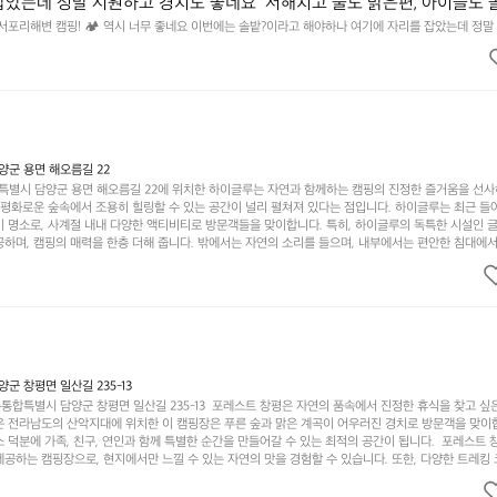
잡았는데 정말 시원하고 경치도 좋네요  서해치고 물도 맑은편, 아이들도 
 넘 짧게 느껴지네요  .1박 1동 1만원 (수금은 7시쯤, 동네에서 관리) .수금
 서포리해변 캠핑! 🏕 역시 너무 좋네요 이번에는 솔밭?이라고 해야하나 여기에 자리를 잡았는데 정말
고 물도 맑은편, 아이들도 놀기 좋고 1박 2일은 넘 짧게 느껴지네요  .1박 1동 1만원 (수금은 7시쯤, 
를 1개씩 나누어줌 .솔밭에 바로 화장실있음 .5분거리 cu .2분거리 음식
물.쓰레기봉투를 1개씩 나누어줌 .솔밭에 바로 화장실있음 .5분거리 cu .2분거리 음식점  항구에서부
해변까지 버스도 다니네요 ㅎㅎㅎ 아이들 엄청 좋아하네요 점심쯤도착해서
ㅎㅎㅎ 아이들 엄청 좋아하네요 점심쯤도착해서 철수할때까지 물놀이 3타임이나 했네요 ⛱️
3타임이나 했네요 ⛱️
군 용면 해오름길 22
별시 담양군 용면 해오름길 22에 위치한 하이글루는 자연과 함께하는 캠핑의 진정한 즐거움을 선
고 평화로운 숲속에서 조용히 힐링할 수 있는 공간이 널리 펼쳐져 있다는 점입니다. 하이글루는 최근 들
기 명소로, 사계절 내내 다양한 액티비티로 방문객들을 맞이합니다. 특히, 하이글루의 독특한 시설인 
하며, 캠핑의 매력을 한층 더해 줍니다. 밖에서는 자연의 소리를 들으며, 내부에서는 편안한 침대에서
루어집니다. 이곳의 장점은 또 다른 캠핑의 매력인 바베큐 파티를 즐길 수 있는 공간이 마련되어 있어 
다는 것입니다. 또한, 하이글루 인근에는 다양한 트레킹 코스와 자전거 도로가 있어 아웃도어 활동을 좋
. 담양의 아름다운 자연과 함께, 건강한 레저 활동을 즐기며 행복한 캠핑 경험을 쌓으실 수 있습니다
 따뜻한 햇살과 함께하는 아침, 상징적인 담양의 죽녹원과 함께 어우러진 저녁, 그리고 고요한 밤하늘
분의 캠핑 여행을 더욱 특별하게 만들어 줄 것입니다.  인기 정도: ★★★★★
 창평면 일산길 235-13
합특별시 담양군 창평면 일산길 235-13  포레스트 창평은 자연의 품속에서 진정한 휴식을 찾고 싶
운 전라남도의 산악지대에 위치한 이 캠핑장은 푸른 숲과 맑은 계곡이 어우러진 경치로 방문객을 맞이
 덕분에 가족, 친구, 연인과 함께 특별한 순간을 만들어갈 수 있는 최적의 공간이 됩니다.  포레스트 
공하는 캠핑장으로, 현지에서만 느낄 수 있는 자연의 맛을 경험할 수 있습니다. 또한, 다양한 트레킹
의 짜릿함을 누릴 수 있도록 만들어졌습니다. 저녁에는 별빛 아래에서 바베큐 파티를 즐기거나, 잔잔한
 기회를 제공합니다.  이곳은 자연과의 완벽한 조화를 이루며, 다채로운 야외 활동을 제공합니다. 특