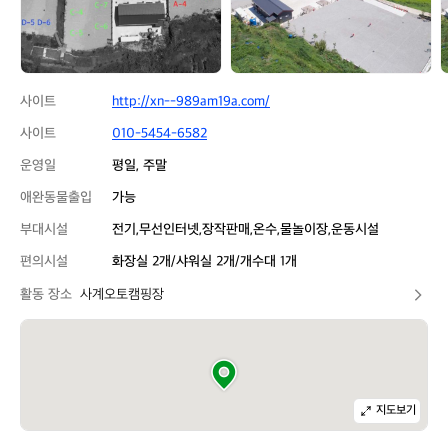
사이트
http://xn--989am19a.com/
사이트
010-5454-6582
운영일
평일, 주말
애완동물출입
가능
부대시설
전기,무선인터넷,장작판매,온수,물놀이장,운동시설
편의시설
화장실 2개/샤워실 2개/개수대 1개
활동 장소
사계오토캠핑장
지도보기