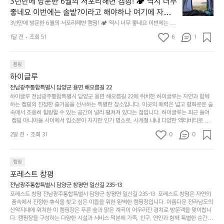
의
3년만에 방문한 6월의 서포리해변 캠핑! 🏕 역시 너무 
잠
만
수
초
에
좋네요 이번에는 솔밭?이라고 해야하나 여기에 자리를 
에
있
기
들
잡았는데 정말 시원하고 경치도 좋네요  서해치고 물도 
3년만에 방문한 6월의 서포리해변 캠핑! 🏕 역시 너무 좋네요 이번에는 솔
방
도
제
기
밭?이라고 해야하나 여기에 자리를 잡았는데 정말 시원하고 경치도 좋네요 
맑은편, 아이들도 놀기 좋고 1박 2일은 넘 짧게 느껴지
문
록.
1달 전
조회 51
6
품
1
 서해치고 물도 맑은편, 아이들도 놀기 좋고 1박 2일은 넘 짧게 느껴지네요  .
까
네요  .1박 1동 1만원 (수금은 7시쯤, 동네에서 관리) .수
한
가
인
1박 1동 1만원 (수금은 7시쯤, 동네에서 관리) .수금하면서 음식물.쓰레기봉
지
투를 1개씩 나누어줌 .솔밭에 바로 화장실있음 .5분거리 cu .2분거리 음식점  
6
금하면서 음식물.쓰레기봉투를 1개씩 나누어줌 .솔밭에 
볍
‘R
조
항구에서부터 해변까지 버스도 다니네요 ㅎㅎㅎ 아이들 엄청 좋아하네요 점
월
캠핑
지
지
바로 화장실있음 .5분거리 cu .2분거리 음식점  항구에
금
심쯤도착해서 철수할때까지 물놀이 3타임이나 했네요 ⛱️
의
만
퍼
하이글루
서부터 해변까지 버스도 다니네요 ㅎㅎㅎ 아이들 엄청
시
서
충
지
간
전남광주통합특별시 담양군 용면 해오름길 22
 좋아하네요 점심쯤도착해서 철수할때까지 물놀이 3
포
분
갑’입
하이글루 전남광주통합특별시 담양군 용면 해오름길 22에 위치한 하이글루는 자연과 함께
이
타임이나 했네요 ⛱️
리
하
니
하는 캠핑의 진정한 즐거움을 선사하는 특별한 장소입니다. 이곳의 매력은 넓고 평화로운 숲
걸
해
속에서 조용히 힐링할 수 있는 공간이 널리 펼쳐져 있다는 점입니다. 하이글루는 최근 들어
고,
다.
리
 캠핑 마니아들 사이에서 입소문이 자자한 인기 명소로, 사계절 내내 다양한 액티비티로 방
변
단
일
는
문객들을 맞이합니다. 특히, 하이글루의 독특한 시설인 글램핑 텐트는 고객들에게 아늑한 잠
캠
순
상
2달 전
조회 31
0
순
0
자리를 제공하며, 캠핑의 매력을 한층 더해 줍니다. 밖에서는 자연의 소리를 들으며, 내부에
핑!
하
에
간
서는 편안한 침대에서 하루의 피로를 풀 수 있는 완벽한 조화가 이루어집니다. 이곳의 장점
지
서
🏕
은 또 다른 캠핑의 매력인 바베큐 파티를 즐길 수 있는 공간이 마련되어 있어 친구나 가족과
이
만
 함께 좋은 시간을 보낼 수 있다는 것입니다. 또한, 하이글루 인근에는 다양한 트레킹 코스와
늘
캠핑
있
역
 자전거 도로가 있어 아웃도어 활동을 좋아하는 이들에게 더욱 참조할 만한 장소가 됩니다.
부
지
습
시
포레스트 창평
 담양의 아름다운 자연과 함께, 건강한 레저 활동을 즐기며 행복한 캠핑 경험을 쌓으실 수 있
족
니
니
너
습니다. 하이글루에서 특별한 순간을 만끽해보세요. 따뜻한 햇살과 함께하는 아침, 상징적인 
전남광주통합특별시 담양군 창평면 일산길 235-13
하
고
다.
무
담양의 죽녹원과 함께 어우러진 저녁, 그리고 고요한 밤하늘 아래에서 별을 바라보며 나누는 
포레스트 창평 전남광주통합특별시 담양군 창평면 일산길 235-13  포레스트 창평은 자연의
지
다
이야기들은 여러분의 캠핑 여행을 더욱 특별하게 만들어 줄 것입니다.  인기 정도: ★★★★
그
좋
 품속에서 진정한 휴식을 찾고 싶은 이들을 위한 완벽한 캠핑장입니다. 아름다운 전라남도의 
않
니
★
산악지대에 위치한 이 캠핑장은 푸른 숲과 맑은 계곡이 어우러진 경치로 방문객을 맞이합니
럴
네
은
고
다. 캠핑장을 구성하는 다양한 시설과 서비스 덕분에 가족, 친구, 연인과 함께 특별한 순간을
때
요