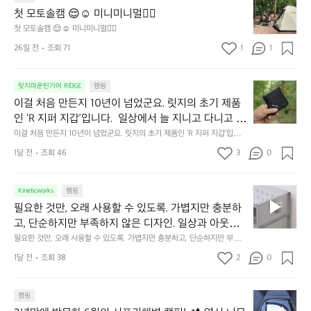
줍니다.  이 슬립 웜을 쓰는 것만으로 그곳은 나만의 밤
모
자
첫 모토솔캠 😌☺️ 미니미니멀👌🏼
이 됩니다.  안녕히 주무세요.
토
연
첫 모토솔캠 😌☺️ 미니미니멀👌🏼
솔
속
26일 전
조회 71
1
1
캠
에
서
😌
의
☺️
이
릿지마운틴기어 RIDGE
캠핑
휴
미
걸
이걸 처음 만든지 10년이 넘었군요. 릿지의 초기 제품
식
니
처
에
미
인 ‘R 지퍼 지갑’입니다.  일상에서 늘 지니고 다니고 싶
음
서
니
어지는 물건에는 크기, 무게, 형태, 색감 사이의 아주 미
이걸 처음 만든지 10년이 넘었군요. 릿지의 초기 제품인 ‘R 지퍼 지갑’입니
만
도
멀
다.  일상에서 늘 지니고 다니고 싶어지는 물건에는 크기, 무게, 형태, 색감
묘한 밸런스가 존재합니다.  예를 들자면 일에 집중하
든
1달 전
조회 46
3
0
이
 사이의 아주 미묘한 밸런스가 존재합니다.  예를 들자면 일에 집중하느라 책
👌🏼
느라 책상 위 가장자리에 대충 걸쳐 놓아도 시야에 걸
지
상 위 가장자리에 대충 걸쳐 놓아도 시야에 걸리적거리지 않는 것. R 지퍼 지
동
갑은 바로 그 위화감 없는 균형감에서 출발했습니다.  그중에서도 슬림함에
1
리적거리지 않는 것. R 지퍼 지갑은 바로 그 위화감 없
중
 철저히 집착했습니다. 튼튼한 내구도와 넉넉한 수납력을 해치치 않는 선에
필
0
Kineticworks
캠핑
는 균형감에서 출발했습니다.  그중에서도 슬림함에 철
인
서, 가장 가볍고 얇게 설계했습니다.  이 디자인과 사용감은, 꼭 직접 손으로
요
년
필요한 것만, 오래 사용할 수 있도록. 가볍지만 충분하
차
저히 집착했습니다. 튼튼한 내구도와 넉넉한 수납력을
 만져보며 경험해 보시기를 바랍니다.
한
이
안
고, 단순하지만 부족하지 않은 디자인. 일상과 아웃도
 해치치 않는 선에서, 가장 가볍고 얇게 설계했습니다. 
것
넘
에
어의 경계를 자연스럽게 이어주는 RIDGE MOUNTAIN 
필요한 것만, 오래 사용할 수 있도록. 가볍지만 충분하고, 단순하지만 부족하
 이 디자인과 사용감은, 꼭 직접 손으로 만져보며 경험
만,
었
서
지 않은 디자인. 일상과 아웃도어의 경계를 자연스럽게 이어주는 RIDGE M
GEAR. 키네틱웍스에서 만나보세요.
해 보시기를 바랍니다.
오
군
1달 전
조회 38
2
0
OUNTAIN GEAR. 키네틱웍스에서 만나보세요.
도
래
요.
누
사
릿
구
3
용
캠핑
지
나
년
할