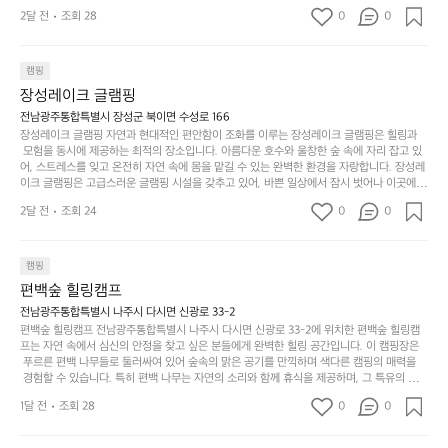
 만들어갈 수 있는 최적의 공간이 됩니다.  포레스트 창평은 주말마다 직접 재배한 신선한 농
디
싶
는
이
2달 전
조회 28
0
0
산물을 제공하는 캠핑장으로, 현지에서만 느낄 수 있는 자연의 맛을 경험할 수 있습니다. 또
자
어
차
번
한, 다양한 트레킹 코스와 자전거 도로는 캠퍼들이 탐험과 모험의 짜릿함을 누릴 수 있도록
인.
지
분
에
 만들어졌습니다. 저녁에는 별빛 아래에서 바베큐 파티를 즐기거나, 잔잔한 계곡 소리를 들
일
는
으며 깊은 숙면을 취할 수 있는 기회를 제공합니다.  이곳은 자연과의 완벽한 조화를 이루며,
하
는
캠핑
상
물
 다채로운 야외 활동을 제공합니다. 특히 어린이들은 안전하게 놀 수 있는 놀이시설이 마련
게
솔
장성레이크 글램핑
되어 있어 부모님들과 함께 즐거운 시간을 보낼 수 있습니다. 주변의 다양한 관광지와 먹거
과
건
눈
밭?
리를 탐험하는 재미도 포레스트 창평의 매력 중 하나입니다.  또한, 캠핑장을 방문한 후 지속
전남광주통합특별시 장성군 북이면 수성로 166
아
에
을
이
적으로 재방문하는 이들이 많아 인기가 날로 상승하고 있습니다. 포레스트 창평은 단순한 캠
장성레이크 글램핑 자연과 현대적인 편안함이 조화를 이루는 장성레이크 글램핑은 힐링과
웃
는
가
라
핑 그 이상을 제공하며, 자연을 사랑하는 모든 이들에게 꼭 한번 경험해봐야 할 장소로 자리
 모험을 동시에 제공하는 최적의 장소입니다. 아름다운 호수와 울창한 숲 속에 자리 잡고 있
도
크
려
잡았습니다.  인기 정도: ★★★★★
고
어, 스트레스를 잊고 온전히 자연 속에 몸을 맡길 수 있는 완벽한 환경을 자랑합니다. 장성레
어
기,
보
이크 글램핑은 고급스러운 글램핑 시설을 갖추고 있어, 바쁜 일상에서 잠시 벗어나 이곳에
해
의
무
 오면 사치스러운 휴식이 가능해집니다. 독립된 텐트에서 제공되는 특별한 불멍 공간은 소중
세
야
2달 전
조회 24
0
0
경
한 사람과 함께 따뜻한 이야기를 나눌 수 있는 소중한 시간을 만들어 줍니다. 또한, 주변의 자
게,
요.
하
연 환경은 하이킹과 자전거 타기 등 다양한 액티비티를 즐기기에 그야말로 완벽한 조건을 갖
계
형
마
나
추고 있습니다. 이곳에서의 캠핑은 단순한 숙박이 아닌, 가족과 친구들과 함께 소중한 추억
를
태,
치
여
을 창출하는 시간이 될 것입니다. 특히 식사를 좋아하는 분들에게는 매주 특별한 바비큐 파
캠핑
자
색
암
기
티와 지역에서 나는 신선한 재료로 만든 다양한 요리를 제공하여 미각을 만족시켜 줍니다. 
편백숲 힐링캠프
연
감
 장성레이크 글램핑은 그 아름다운 경관과 최고 품질의 시설 덕분에 최근 몇 년 사이에 특히
막
에
스
사
 주목받고 있는 캠핑장 중 하나입니다. 주말이면 방문객이 가득해 예약이 빠르게 차는 만큼
전남광주통합특별시 나주시 다시면 신광로 33-2
커
자
 미리 일정을 계획하시는 것이 좋습니다. 나만의 프라이빗한 공간에서 가족 및 사랑하는 사
럽
이
편백숲 힐링캠프 전남광주통합특별시 나주시 다시면 신광로 33-2에 위치한 편백숲 힐링캠
튼
리
람들과 함께하세요. 당신의 대자연 속 힐링을 기다리는 장성레이크 글램핑은 언젠가 반드시
프는 자연 속에서 심신의 안정을 찾고 싶은 분들에게 완벽한 힐링 공간입니다. 이 캠핑장은
게
의
을
를
 방문해봐야 할 명소로 자리매김하였습니다. 인기 정도: ★★★★★
 푸르른 편백 나무들로 둘러싸여 있어 숲속의 맑은 공기를 만끽하며 색다른 캠핑의 매력을
이
아
조
잡
 경험할 수 있습니다. 특히 편백 나무는 자연의 소리와 함께 휴식을 제공하며, 그 특유의 아로
어
주
용
았
마향이 심리적 안정감을 가져다줍니다. 이곳에서 아침 햇살을 맞으며 조용한 숲속에서의 커
주
미
1달 전
조회 28
0
0
피 한 잔은 그 어떤 도시의 카페에서 느끼기 힘든 특별함을 선사합니다. 편백숲 힐링캠프는
히
는
는
묘
 다양한 숙소 타입을 갖추고 있어 가족 단위는 물론 친구나 연인과 함께 더욱 기억에 남는 특
내
데
별한 시간을 보낼 수 있습니다. 주변에는 자전거 도로와 하이킹 트레일이 있어 액티비티를
R
한