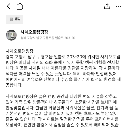
캠핑
사
사계오토캠핑장
계
경북 포항시 남구 구룡포읍 일출로 203-20
오
토
사계오토캠핑장  

캠
경북 포항시 남구 구룡포읍 일출로 203-20에 위치한 사계오토캠
핑
핑장은 바다와 자연의 조화 속에서 잊지 못할 캠핑 경험을 선사합
장
니다. 이곳은 사계절 내내 아름다운 경관을 자랑하여, 각 시즌마다 
색다른 매력을 느낄 수 있는 곳입니다. 특히, 바다와 인접해 있어 
해변에서의 여유로운 산책이나 수영을 즐기기에 최적의 환경을 제
공합니다.

사계오토캠핑장은 넓은 캠핑 공간과 다양한 편의 시설을 갖추고 
있어 가족 단위 방문객이나 친구들과의 소중한 시간을 보내기에 
안성맞춤입니다. 깔끔한 화장실과 샤워시설은 물론, 전기와 물 등 
기본적인 편의시설이 잘 마련되어 있어 캠핑 초보자도 부담 없이 
즐길 수 있습니다. 각 사이트는 일정한 간격을 두어 프라이버시를 
보장하며, 편안한 환경에서 캠핑을 즐길 수 있도록 배려되어 있습