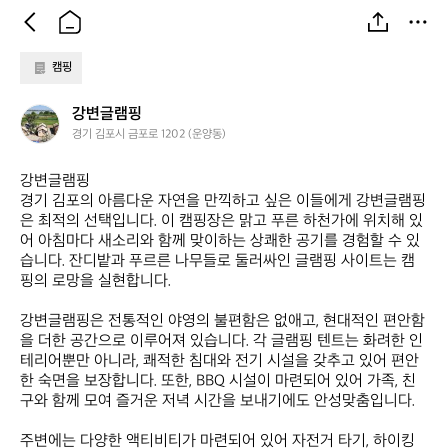
캠핑
강
강변글램핑
변
경기 김포시 금포로 1202 (운양동)
글
램
강변글램핑  

핑
경기 김포의 아름다운 자연을 만끽하고 싶은 이들에게 강변글램핑
은 최적의 선택입니다. 이 캠핑장은 맑고 푸른 하천가에 위치해 있
어 아침마다 새소리와 함께 맞이하는 상쾌한 공기를 경험할 수 있
습니다. 잔디밭과 푸르른 나무들로 둘러싸인 글램핑 사이트는 캠
핑의 로망을 실현합니다. 

강변글램핑은 전통적인 야영의 불편함은 없애고, 현대적인 편안함
을 더한 공간으로 이루어져 있습니다. 각 글램핑 텐트는 화려한 인
테리어뿐만 아니라, 쾌적한 침대와 전기 시설을 갖추고 있어 편안
한 숙면을 보장합니다. 또한, BBQ 시설이 마련되어 있어 가족, 친
구와 함께 모여 즐거운 저녁 시간을 보내기에도 안성맞춤입니다. 

주변에는 다양한 액티비티가 마련되어 있어 자전거 타기, 하이킹 