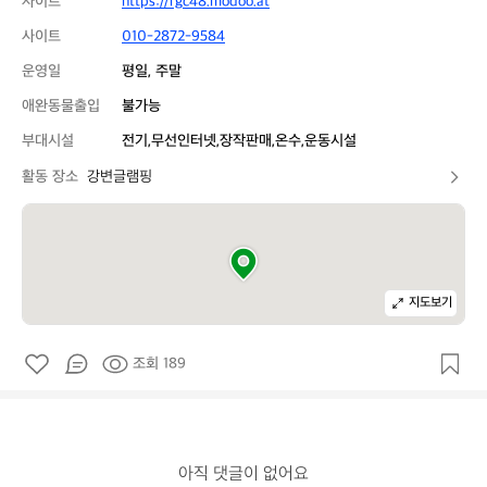
사이트
https://rgc48.modoo.at
사이트
010-2872-9584
운영일
평일, 주말
애완동물출입
불가능
부대시설
전기,무선인터넷,장작판매,온수,운동시설
활동 장소
강변글램핑
지도보기
조회 189
아직 댓글이 없어요
