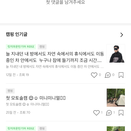
첫 댓글을 남겨주세요
캠핑 인기글
늘
릿지마운틴기어 RIDGE
캠핑
지
늘 지내던 내 방에서도 자연 속에서의 휴식에서도 이동 
내
중인 차 안에서도  누구나 잠에 들기까지 조금 시간이
던
 걸리는 순간이 있습니다.  그럴 때는 차분하게 눈을 가
늘 지내던 내 방에서도 자연 속에서의 휴식에서도 이동 중인 차 안에서도  누
내
구나 잠에 들기까지 조금 시간이 걸리는 순간이 있습니다.  그럴 때는 차분하
려보세요. 마치 암막 커튼을 조용히 내리듯이.  Polarte
방
12일 전
조회 19
0
0
게 눈을 가려보세요. 마치 암막 커튼을 조용히 내리듯이.  Polartec® Wind
c® Wind Pro™의 온기가 눈가를 포근히 감싸줍니다. 
에
 Pro™의 온기가 눈가를 포근히 감싸줍니다.  차가운 공기를 차단하고, 얼굴
에 밀착하여 빛을 막아줍니다.  이 슬립 웜을 쓰는 것만으로 그곳은 나만의
서
 차가운 공기를 차단하고, 얼굴에 밀착하여 빛을 막아
 밤이 됩니다.  안녕히 주무세요.
첫
도
캠핑
줍니다.  이 슬립 웜을 쓰는 것만으로 그곳은 나만의 밤
모
자
첫 모토솔캠 😌☺️ 미니미니멀👌🏼
이 됩니다.  안녕히 주무세요.
토
연
첫 모토솔캠 😌☺️ 미니미니멀👌🏼
솔
속
25일 전
조회 70
1
1
캠
에
서
😌
의
☺️
이
릿지마운틴기어 RIDGE
캠핑
휴
미