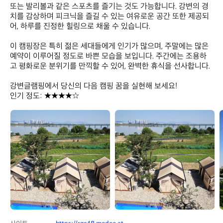
또는 발리볼과 같은 스포츠를 즐기는 것도 가능합니다. 강변의 경
치를 감상하며 피크닉을 즐길 수 있는 여유로운 공간 또한 제공되
어, 하루를 진정한 힐링으로 채울 수 있습니다. 

이 캠핑장은 특히 젊은 세대들에게 인기가 많으며, 주말에는 많은 
예약이 이루어질 정도로 바쁜 모습을 보입니다. 주간에는 조용하
고 평화로운 분위기를 만끽할 수 있어, 완벽한 휴식을 선사합니다. 

강변글램핑에서 당신의 다음 캠핑 꿈을 실현해 보세요!  

인기 정도: ★★★★☆
강
강
변
변
글
글
램
램
핑
핑