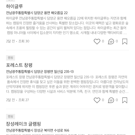
지
지
바로 화장실있음 .5분거리 cu .2분거리 음식점  항구에
금
심쯤도착해서 철수할때까지 물놀이 3타임이나 했네요 ⛱️
의
만
퍼
하이글루
서부터 해변까지 버스도 다니네요 ㅎㅎㅎ 아이들 엄청
시
서
충
지
간
전남광주통합특별시 담양군 용면 해오름길 22
 좋아하네요 점심쯤도착해서 철수할때까지 물놀이 3
포
분
갑’입
하이글루 전남광주통합특별시 담양군 용면 해오름길 22에 위치한 하이글루는 자연과 함께
이
타임이나 했네요 ⛱️
리
하
니
하는 캠핑의 진정한 즐거움을 선사하는 특별한 장소입니다. 이곳의 매력은 넓고 평화로운 숲
걸
해
속에서 조용히 힐링할 수 있는 공간이 널리 펼쳐져 있다는 점입니다. 하이글루는 최근 들어
고,
다.
리
 캠핑 마니아들 사이에서 입소문이 자자한 인기 명소로, 사계절 내내 다양한 액티비티로 방
변
단
일
는
문객들을 맞이합니다. 특히, 하이글루의 독특한 시설인 글램핑 텐트는 고객들에게 아늑한 잠
캠
순
상
2달 전
조회 30
0
순
0
자리를 제공하며, 캠핑의 매력을 한층 더해 줍니다. 밖에서는 자연의 소리를 들으며, 내부에
핑!
하
에
간
서는 편안한 침대에서 하루의 피로를 풀 수 있는 완벽한 조화가 이루어집니다. 이곳의 장점
지
서
🏕
은 또 다른 캠핑의 매력인 바베큐 파티를 즐길 수 있는 공간이 마련되어 있어 친구나 가족과
이
만
 함께 좋은 시간을 보낼 수 있다는 것입니다. 또한, 하이글루 인근에는 다양한 트레킹 코스와
늘
캠핑
있
역
 자전거 도로가 있어 아웃도어 활동을 좋아하는 이들에게 더욱 참조할 만한 장소가 됩니다.
부
지
습
시
포레스트 창평
 담양의 아름다운 자연과 함께, 건강한 레저 활동을 즐기며 행복한 캠핑 경험을 쌓으실 수 있
족
니
니
너
습니다. 하이글루에서 특별한 순간을 만끽해보세요. 따뜻한 햇살과 함께하는 아침, 상징적인 
전남광주통합특별시 담양군 창평면 일산길 235-13
하
고
다.
무
담양의 죽녹원과 함께 어우러진 저녁, 그리고 고요한 밤하늘 아래에서 별을 바라보며 나누는 
포레스트 창평 전남광주통합특별시 담양군 창평면 일산길 235-13  포레스트 창평은 자연의
지
다
이야기들은 여러분의 캠핑 여행을 더욱 특별하게 만들어 줄 것입니다.  인기 정도: ★★★★
그
좋
 품속에서 진정한 휴식을 찾고 싶은 이들을 위한 완벽한 캠핑장입니다. 아름다운 전라남도의 
않
니
★
산악지대에 위치한 이 캠핑장은 푸른 숲과 맑은 계곡이 어우러진 경치로 방문객을 맞이합니
럴
네
은
고
다. 캠핑장을 구성하는 다양한 시설과 서비스 덕분에 가족, 친구, 연인과 함께 특별한 순간을
때
요
 만들어갈 수 있는 최적의 공간이 됩니다.  포레스트 창평은 주말마다 직접 재배한 신선한 농
디
싶
는
이
2달 전
조회 27
0
0
산물을 제공하는 캠핑장으로, 현지에서만 느낄 수 있는 자연의 맛을 경험할 수 있습니다. 또
자
어
차
번
한, 다양한 트레킹 코스와 자전거 도로는 캠퍼들이 탐험과 모험의 짜릿함을 누릴 수 있도록
인.
지
분
에
 만들어졌습니다. 저녁에는 별빛 아래에서 바베큐 파티를 즐기거나, 잔잔한 계곡 소리를 들
일
는
으며 깊은 숙면을 취할 수 있는 기회를 제공합니다.  이곳은 자연과의 완벽한 조화를 이루며,
하
는
캠핑
상
물
 다채로운 야외 활동을 제공합니다. 특히 어린이들은 안전하게 놀 수 있는 놀이시설이 마련
게
솔
장성레이크 글램핑
되어 있어 부모님들과 함께 즐거운 시간을 보낼 수 있습니다. 주변의 다양한 관광지와 먹거
과
건
눈
밭?
리를 탐험하는 재미도 포레스트 창평의 매력 중 하나입니다.  또한, 캠핑장을 방문한 후 지속
전남광주통합특별시 장성군 북이면 수성로 166
아
에
을
이