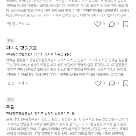
적으로 재방문하는 이들이 많아 인기가 날로 상승하고 있습니다. 포레스트 창평은 단순한 캠
장성레이크 글램핑 자연과 현대적인 편안함이 조화를 이루는 장성레이크 글램핑은 힐링과
웃
는
가
라
핑 그 이상을 제공하며, 자연을 사랑하는 모든 이들에게 꼭 한번 경험해봐야 할 장소로 자리
 모험을 동시에 제공하는 최적의 장소입니다. 아름다운 호수와 울창한 숲 속에 자리 잡고 있
도
크
려
잡았습니다.  인기 정도: ★★★★★
고
어, 스트레스를 잊고 온전히 자연 속에 몸을 맡길 수 있는 완벽한 환경을 자랑합니다. 장성레
어
기,
보
이크 글램핑은 고급스러운 글램핑 시설을 갖추고 있어, 바쁜 일상에서 잠시 벗어나 이곳에
해
의
무
 오면 사치스러운 휴식이 가능해집니다. 독립된 텐트에서 제공되는 특별한 불멍 공간은 소중
세
야
2달 전
조회 24
0
0
경
한 사람과 함께 따뜻한 이야기를 나눌 수 있는 소중한 시간을 만들어 줍니다. 또한, 주변의 자
게,
요.
하
연 환경은 하이킹과 자전거 타기 등 다양한 액티비티를 즐기기에 그야말로 완벽한 조건을 갖
계
형
마
나
추고 있습니다. 이곳에서의 캠핑은 단순한 숙박이 아닌, 가족과 친구들과 함께 소중한 추억
를
태,
치
여
을 창출하는 시간이 될 것입니다. 특히 식사를 좋아하는 분들에게는 매주 특별한 바비큐 파
캠핑
자
색
암
기
티와 지역에서 나는 신선한 재료로 만든 다양한 요리를 제공하여 미각을 만족시켜 줍니다. 
편백숲 힐링캠프
연
감
 장성레이크 글램핑은 그 아름다운 경관과 최고 품질의 시설 덕분에 최근 몇 년 사이에 특히
막
에
스
사
 주목받고 있는 캠핑장 중 하나입니다. 주말이면 방문객이 가득해 예약이 빠르게 차는 만큼
전남광주통합특별시 나주시 다시면 신광로 33-2
커
자
 미리 일정을 계획하시는 것이 좋습니다. 나만의 프라이빗한 공간에서 가족 및 사랑하는 사
럽
이
편백숲 힐링캠프 전남광주통합특별시 나주시 다시면 신광로 33-2에 위치한 편백숲 힐링캠
튼
리
람들과 함께하세요. 당신의 대자연 속 힐링을 기다리는 장성레이크 글램핑은 언젠가 반드시
프는 자연 속에서 심신의 안정을 찾고 싶은 분들에게 완벽한 힐링 공간입니다. 이 캠핑장은
게
의
을
를
 방문해봐야 할 명소로 자리매김하였습니다. 인기 정도: ★★★★★
 푸르른 편백 나무들로 둘러싸여 있어 숲속의 맑은 공기를 만끽하며 색다른 캠핑의 매력을
이
아
조
잡
 경험할 수 있습니다. 특히 편백 나무는 자연의 소리와 함께 휴식을 제공하며, 그 특유의 아로
어
주
용
았
마향이 심리적 안정감을 가져다줍니다. 이곳에서 아침 햇살을 맞으며 조용한 숲속에서의 커
주
미
1달 전
조회 27
0
0
피 한 잔은 그 어떤 도시의 카페에서 느끼기 힘든 특별함을 선사합니다. 편백숲 힐링캠프는
히
는
는
묘
 다양한 숙소 타입을 갖추고 있어 가족 단위는 물론 친구나 연인과 함께 더욱 기억에 남는 특
내
데
별한 시간을 보낼 수 있습니다. 주변에는 자전거 도로와 하이킹 트레일이 있어 액티비티를
R
한
리
정
 즐길 수 있는 기회도 많은데, 자전거를 타거나 숲속을 거닐며 다양한 생태계를 체험해보는
I
캠핑
밸
듯
말
 것도 일상의 스트레스를 잊게 해줍니다. 또한, 캠프파이어를 즐기며 별빛 아래서 시간을 보
D
런
온길
이.
시
내는 것은 일상에서 벗어나 새로운 여유를 찾는 방법입니다. 운영자는 항상 방문객의 편안함
G
스
P
과 안전을 최우선으로 생각하고 있으며, 깨끗하고 잘 관리된 시설을 자랑합니다. 가족들이
원
전남광주통합특별시 강진군 칠량면 칠량옹기로 115
E
가
 함께하는 모닥불 구이 파티나 친구들과의 캠핑 퀴즈도 놓칠 수 없는 재미가 됩니다. 자연과
o
온길 전남광주통합특별시 강진군 칠량면 칠량옹기로 115에 위치한 온길 캠핑장은 자연과의
하
M
의 조화 속에서 힐링할 수 있는 편백숲 힐링캠프는 현대인의 바쁜 일상에서 벗어나 소중한
존
 조화로운 만남을 추구하는 캠퍼들에게 완벽한 장소입니다. 이 캠핑장은 푸르른 숲과 맑은
l
고
 시간을 가지고 싶은 분들에게 특히 추천드립니다. 지금 바로 나주로 떠나 여유로움과 행복
O
 계곡이 어우러져 있어, 도심에서 벗어나 한껏 여유롭고 편안한 시간을 보낼 수 있는 최적의
재
a
경
이 가득한 캠핑을 경험해보세요! 인기 정도: ★★★★☆
 환경을 제공합니다. 온길 캠핑장은 특히 송림 사이로 자리를 잡은 개별 스팟이 매력적입니
U
합