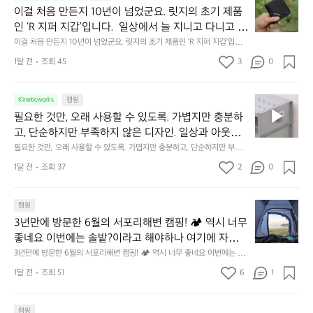
걸
이걸 처음 만든지 10년이 넘었군요. 릿지의 초기 제품
식
니
처
에
미
인 ‘R 지퍼 지갑’입니다.  일상에서 늘 지니고 다니고 싶
음
서
니
어지는 물건에는 크기, 무게, 형태, 색감 사이의 아주 미
이걸 처음 만든지 10년이 넘었군요. 릿지의 초기 제품인 ‘R 지퍼 지갑’입니
만
도
멀
다.  일상에서 늘 지니고 다니고 싶어지는 물건에는 크기, 무게, 형태, 색감
묘한 밸런스가 존재합니다.  예를 들자면 일에 집중하
든
1달 전
조회 45
3
0
이
 사이의 아주 미묘한 밸런스가 존재합니다.  예를 들자면 일에 집중하느라 책
👌🏼
느라 책상 위 가장자리에 대충 걸쳐 놓아도 시야에 걸
지
상 위 가장자리에 대충 걸쳐 놓아도 시야에 걸리적거리지 않는 것. R 지퍼 지
동
갑은 바로 그 위화감 없는 균형감에서 출발했습니다.  그중에서도 슬림함에
1
리적거리지 않는 것. R 지퍼 지갑은 바로 그 위화감 없
중
 철저히 집착했습니다. 튼튼한 내구도와 넉넉한 수납력을 해치치 않는 선에
필
0
Kineticworks
캠핑
는 균형감에서 출발했습니다.  그중에서도 슬림함에 철
인
서, 가장 가볍고 얇게 설계했습니다.  이 디자인과 사용감은, 꼭 직접 손으로
요
년
필요한 것만, 오래 사용할 수 있도록. 가볍지만 충분하
차
저히 집착했습니다. 튼튼한 내구도와 넉넉한 수납력을
 만져보며 경험해 보시기를 바랍니다.
한
이
안
고, 단순하지만 부족하지 않은 디자인. 일상과 아웃도
 해치치 않는 선에서, 가장 가볍고 얇게 설계했습니다. 
것
넘
에
어의 경계를 자연스럽게 이어주는 RIDGE MOUNTAIN 
필요한 것만, 오래 사용할 수 있도록. 가볍지만 충분하고, 단순하지만 부족하
 이 디자인과 사용감은, 꼭 직접 손으로 만져보며 경험
만,
었
서
지 않은 디자인. 일상과 아웃도어의 경계를 자연스럽게 이어주는 RIDGE M
GEAR. 키네틱웍스에서 만나보세요.
해 보시기를 바랍니다.
오
군
1달 전
조회 37
2
0
OUNTAIN GEAR. 키네틱웍스에서 만나보세요.
도
래
요.
누
사
릿
구
3
용
캠핑
지
나
년
할
의
3년만에 방문한 6월의 서포리해변 캠핑! 🏕 역시 너무 
잠
만
수
초
에
좋네요 이번에는 솔밭?이라고 해야하나 여기에 자리를 
에
있
기
들
잡았는데 정말 시원하고 경치도 좋네요  서해치고 물도 
3년만에 방문한 6월의 서포리해변 캠핑! 🏕 역시 너무 좋네요 이번에는 솔
방
도
제
기
밭?이라고 해야하나 여기에 자리를 잡았는데 정말 시원하고 경치도 좋네요 
맑은편, 아이들도 놀기 좋고 1박 2일은 넘 짧게 느껴지
문
록.
1달 전
조회 51
6
품
1
 서해치고 물도 맑은편, 아이들도 놀기 좋고 1박 2일은 넘 짧게 느껴지네요  .
까
네요  .1박 1동 1만원 (수금은 7시쯤, 동네에서 관리) .수
한
가
인
1박 1동 1만원 (수금은 7시쯤, 동네에서 관리) .수금하면서 음식물.쓰레기봉
지
투를 1개씩 나누어줌 .솔밭에 바로 화장실있음 .5분거리 cu .2분거리 음식점  
6
금하면서 음식물.쓰레기봉투를 1개씩 나누어줌 .솔밭에 
볍
‘R
조
항구에서부터 해변까지 버스도 다니네요 ㅎㅎㅎ 아이들 엄청 좋아하네요 점
월
캠핑