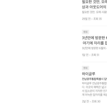
필요한 것만, 오
상과 아웃도어의 
나보세요.
필요한 것만, 오래 사
 이어주는 RIDGE MO
29일 전
조회 35
캠핑
3년만에 방문한 
 여기에 자리를 
 좋고 1박 2일은
3년만에 방문한 6월의
고 경치도 좋네요  서해치
 음식물.쓰레기봉투
1달 전
조회 51
관리) .수금하면서 음식
 항구에서부터 
까지 버스도 다니네요 
할때까지 물놀이 
캠핑
하이글루
전남광주통합특별시 담양
하이글루 전남광주통합특
다. 이곳의 매력은 넓
서 입소문이 자자한 인
게 아늑한 잠자리를 제공
 있는 완벽한 조화가 이
2달 전
조회 30
은 시간을 보낼 수 있
조할 만한 장소가 됩니다