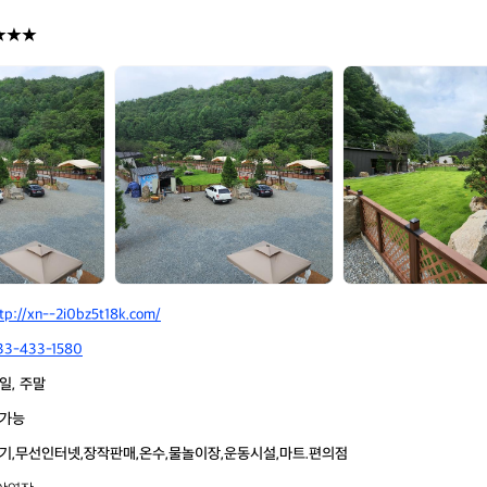
★★★
그
그
자
자
리
리
야
야
영
영
장
장
tp://xn--2i0bz5t18k.com/
33-433-1580
일, 주말
가능
기,무선인터넷,장작판매,온수,물놀이장,운동시설,마트.편의점