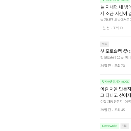
릿지마운틴기어 RIDGE
늘 지내던 내 방
지 조금 시간이 
을 조용히 내리듯이
늘 지내던 내 방에서도
다.  그럴 때는 차분하게
를 차단하고, 얼
11일 전
조회 19
줍니다.  차가운 공기를
이 됩니다.  안녕
히 주무세요.
캠핑
첫 모토솔캠 😌☺
첫 모토솔캠 😌☺️ 미니
24일 전
조회 70
릿지마운틴기어 RIDGE
이걸 처음 만든지 
고 다니고 싶어지
 예를 들자면 일
이걸 처음 만든지 10년
 무게, 형태, 색감 사
것. R 지퍼 지
29일 전
조회 45
야에 걸리적거리지 않는
집착했습니다. 튼
다. 튼튼한 내구도와 넉
 만져보며 경험해 보시
습니다.  이 디
Kineticworks
캠핑