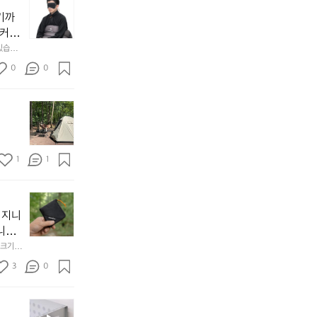
늘
지
기까
내
 커튼
던
 공기
있습니
내
근히 감싸
의 밤
방
0
0
  안녕
에
서
첫
도
모
자
토
연
솔
속
1
1
캠
에
서
😌
의
☺️
이
휴
미
걸
 지니
식
니
처
에
미
다. 
음
서
니
않는 
크기,
만
도
멀
아도 시
저히 
든
3
0
이
착했습니
👌🏼
설계했
지
손으로
동
1
중
필
0
인