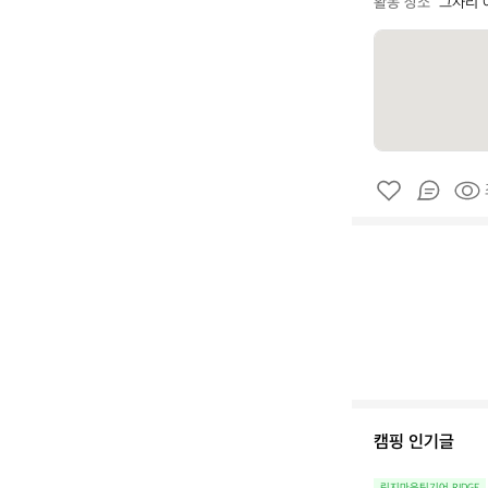
활동 장소
그자리 
캠핑 인기글