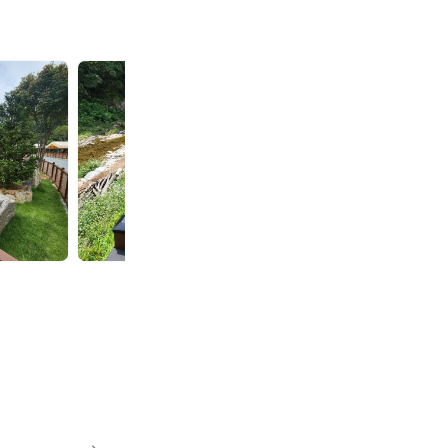
그
그
자
자
리
리
야
야
영
영
장
장