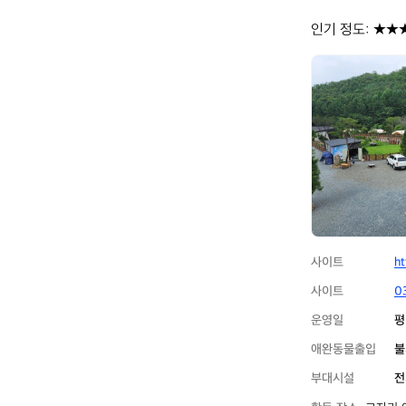
인기 정도: ★★
그
자
리
야
영
장
사이트
ht
사이트
0
운영일
평
애완동물출입
불
부대시설
전