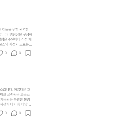
지
서
🏕
 아래에서 별을 바라보며
이
만
늘
있
역
부
지
습
시
족
니
니
너
하
고
다.
무
은 이들을 위한 완벽한
지
다
그
좋
합니다. 캠핑장을 구성하
않
니
창평은 주말마다 직접 재
럴
네
은
고
 코스와 자전거 도로는
때
요
 계곡 소리를 들으며 깊
디
싶
는
이
0
0
히 어린이들은 안전하게
자
어
차
번
 탐험하는 재미도 포레스
인.
지
분
에
. 포레스트 창평은 단
일
는
★★★★★
하
는
상
물
게
솔
과
건
눈
밭?
아
에
을
이
소입니다. 아름다운 호
웃
는
가
라
레이크 글램핑은 고급스
도
크
려
고
 제공되는 특별한 불멍
어
기,
보
 자전거 타기 등 다양한
해
의
무
께 소중한 추억을 창출
세
야
0
0
경
다양한 요리를 제공하여
게,
요.
하
고 있는 캠핑장 중 하나
계
형
마
나
에서 가족 및 사랑하는
를
태,
치
여
김하였습니다. 인기 정
자
색
암
기