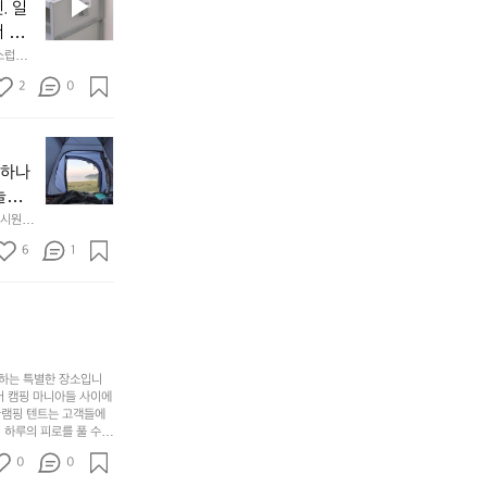
요
년
. 일
차
한
이
안
서 만
것
넘
에
스럽게
만,
었
서
오
군
2
0
도
래
요.
누
사
릿
구
3
용
지
나
년
할
의
야하나
잠
만
수
초
에
놀기
에
있
기
들
하면서
 시원하
방
도
제
기
동네에서 
점 
문
록.
6
품
1
터 해변
까
 철수
한
가
인
지
6
볍
‘R
조
월
지
지
금
의
만
퍼
시
서
충
지
간
포
분
갑’입
사하는 특별한 장소입니
이
리
하
니
어 캠핑 마니아들 사이에
걸
해
글램핑 텐트는 고객들에
고,
다.
리
 하루의 피로를 풀 수
변
단
일
는
친구나 가족과 함께 좋
캠
순
상
0
순
0
아하는 이들에게 더욱 참
핑!
하
에
간
. 하이글루에서 특별한