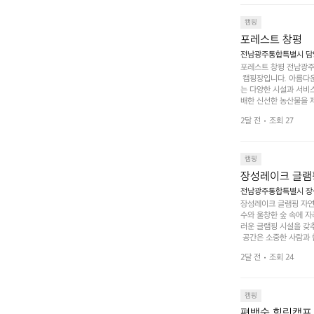
 순간을 만끽해보세요.
 나누는 이야기들은 여러
캠핑
포레스트 창평
전남광주통합특별시 담양군
포레스트 창평 전남광주통
 캠핑장입니다. 아름다
는 다양한 시설과 서비스
배한 신선한 농산물을 제
 캠퍼들이 탐험과 모험
2달 전
조회 27
은 숙면을 취할 수 있는
 놀 수 있는 놀이시설
트 창평의 매력 중 하나
순한 캠핑 그 이상을 제
캠핑
장성레이크 글램
전남광주통합특별시 장성
장성레이크 글램핑 자연
수와 울창한 숲 속에 자
러운 글램핑 시설을 갖
 공간은 소중한 사람과 
 액티비티를 즐기기에 
2달 전
조회 24
하는 시간이 될 것입니
 미각을 만족시켜 줍니다
입니다. 주말이면 방문
 사람들과 함께하세요.
캠핑
도: ★★★★★
편백숲 힐링캠프