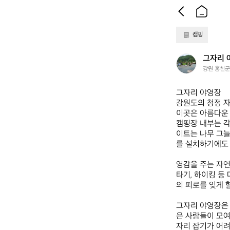
캠핑
그
그자리 
자
강원 홍천군
리
야
그자리 야영장  

영
강원도의 청정 자
장
이곳은 아름다운 
캠핑장 내부는 각
이트는 나무 그늘
를 설치하기에도 
영감을 주는 자연
타기, 하이킹 등
의 피로를 잊게 할
그자리 야영장은 
은 사람들이 모여
자리 잡기가 어려