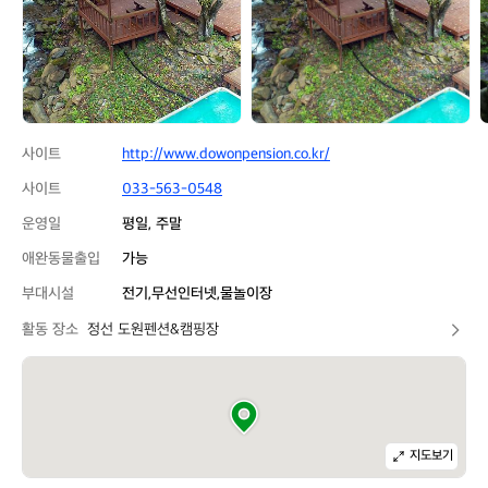
션
션
&
&
캠
캠
핑
핑
장
장
사이트
http://www.dowonpension.co.kr/
사이트
033-563-0548
운영일
평일, 주말
애완동물출입
가능
부대시설
전기,무선인터넷,물놀이장
활동 장소
정선 도원펜션&캠핑장
지도보기