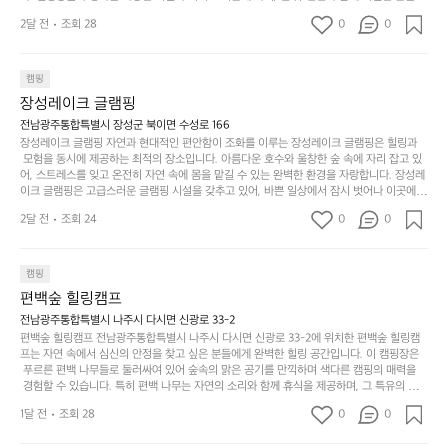
때
요
 만들어갈 수 있는 최적의 공간이 됩니다.  포레스트 창평은 주말마다 직접 재배한 신선한 농
디
싶
는
이
2달 전
조회 28
0
0
산물을 제공하는 캠핑장으로, 현지에서만 느낄 수 있는 자연의 맛을 경험할 수 있습니다. 또
자
어
차
번
한, 다양한 트레킹 코스와 자전거 도로는 캠퍼들이 탐험과 모험의 짜릿함을 누릴 수 있도록
인.
지
분
에
 만들어졌습니다. 저녁에는 별빛 아래에서 바베큐 파티를 즐기거나, 잔잔한 계곡 소리를 들
일
는
으며 깊은 숙면을 취할 수 있는 기회를 제공합니다.  이곳은 자연과의 완벽한 조화를 이루며,
하
는
캠핑
상
물
 다채로운 야외 활동을 제공합니다. 특히 어린이들은 안전하게 놀 수 있는 놀이시설이 마련
게
솔
장성레이크 글램핑
되어 있어 부모님들과 함께 즐거운 시간을 보낼 수 있습니다. 주변의 다양한 관광지와 먹거
과
건
눈
밭?
리를 탐험하는 재미도 포레스트 창평의 매력 중 하나입니다.  또한, 캠핑장을 방문한 후 지속
전남광주통합특별시 장성군 북이면 수성로 166
아
에
을
이
적으로 재방문하는 이들이 많아 인기가 날로 상승하고 있습니다. 포레스트 창평은 단순한 캠
장성레이크 글램핑 자연과 현대적인 편안함이 조화를 이루는 장성레이크 글램핑은 힐링과
웃
는
가
라
핑 그 이상을 제공하며, 자연을 사랑하는 모든 이들에게 꼭 한번 경험해봐야 할 장소로 자리
 모험을 동시에 제공하는 최적의 장소입니다. 아름다운 호수와 울창한 숲 속에 자리 잡고 있
도
크
려
잡았습니다.  인기 정도: ★★★★★
고
어, 스트레스를 잊고 온전히 자연 속에 몸을 맡길 수 있는 완벽한 환경을 자랑합니다. 장성레
어
기,
보
이크 글램핑은 고급스러운 글램핑 시설을 갖추고 있어, 바쁜 일상에서 잠시 벗어나 이곳에
해
의
무
 오면 사치스러운 휴식이 가능해집니다. 독립된 텐트에서 제공되는 특별한 불멍 공간은 소중
세
야
2달 전
조회 24
0
0
경
한 사람과 함께 따뜻한 이야기를 나눌 수 있는 소중한 시간을 만들어 줍니다. 또한, 주변의 자
게,
요.
하
연 환경은 하이킹과 자전거 타기 등 다양한 액티비티를 즐기기에 그야말로 완벽한 조건을 갖
계
형
마
나
추고 있습니다. 이곳에서의 캠핑은 단순한 숙박이 아닌, 가족과 친구들과 함께 소중한 추억
를
태,
치
여
을 창출하는 시간이 될 것입니다. 특히 식사를 좋아하는 분들에게는 매주 특별한 바비큐 파
캠핑
자
색
암
기
티와 지역에서 나는 신선한 재료로 만든 다양한 요리를 제공하여 미각을 만족시켜 줍니다. 
편백숲 힐링캠프
연
감
 장성레이크 글램핑은 그 아름다운 경관과 최고 품질의 시설 덕분에 최근 몇 년 사이에 특히
막
에
스
사
 주목받고 있는 캠핑장 중 하나입니다. 주말이면 방문객이 가득해 예약이 빠르게 차는 만큼
전남광주통합특별시 나주시 다시면 신광로 33-2
커
자
 미리 일정을 계획하시는 것이 좋습니다. 나만의 프라이빗한 공간에서 가족 및 사랑하는 사
럽
이
편백숲 힐링캠프 전남광주통합특별시 나주시 다시면 신광로 33-2에 위치한 편백숲 힐링캠
튼
리
람들과 함께하세요. 당신의 대자연 속 힐링을 기다리는 장성레이크 글램핑은 언젠가 반드시
프는 자연 속에서 심신의 안정을 찾고 싶은 분들에게 완벽한 힐링 공간입니다. 이 캠핑장은
게
의
을
를
 방문해봐야 할 명소로 자리매김하였습니다. 인기 정도: ★★★★★
 푸르른 편백 나무들로 둘러싸여 있어 숲속의 맑은 공기를 만끽하며 색다른 캠핑의 매력을
이
아
조
잡
 경험할 수 있습니다. 특히 편백 나무는 자연의 소리와 함께 휴식을 제공하며, 그 특유의 아로
어
주
용
았
마향이 심리적 안정감을 가져다줍니다. 이곳에서 아침 햇살을 맞으며 조용한 숲속에서의 커
주
미
1달 전
조회 28
0
0
피 한 잔은 그 어떤 도시의 카페에서 느끼기 힘든 특별함을 선사합니다. 편백숲 힐링캠프는
히
는
는
묘
 다양한 숙소 타입을 갖추고 있어 가족 단위는 물론 친구나 연인과 함께 더욱 기억에 남는 특
내
데