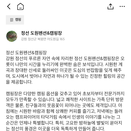
캠핑
정
정선 도원펜션&캠핑장
선
강원 정선군 북평면 어도원길 165
도
원
정선 도원펜션&캠핑장  

펜
강원 정선의 푸르른 자연 속에 자리한 정선 도원펜션&캠핑장은 오
션
롯이 나만의 시간을 누리기에 완벽한 숨은 보석입니다. 시원한 계
&
곡과 장대한 산세로 둘러싸인 이곳은 도심의 번잡함을 잊게 해주
캠
며, 도시에서 벗어나 자연과 하나가 될 수 있는 진정한 힐링의 공간
핑
을 제공합니다. 

장
캠핑장은 다양한 캠핑 옵션을 갖추고 있어 초보자부터 전문가까지 
모두가 만족할 수 있습니다. 넓고 쾌적한 사이트는 가족 단위 방문
객은 물론, 친구들과의 웃음꽃이 피어나는 곳에도 제격입니다. 아
침에는 시원한 바람과 함께 상쾌한 커피를 즐기고, 저녁에는 들려
오는 캠프파이어의 타닥거림 속에서 인생의 이야기를 나누는 그 
순간은 언제나 특별합니다. 특히, 고요한 밤하늘에 별빛이 쏟아지
는 정선의 풍경은 이곳을 더욱 독특하게 만들어 줍니다.
