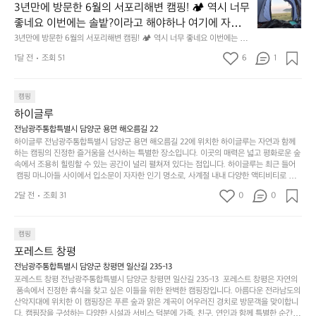
년
할
의
3년만에 방문한 6월의 서포리해변 캠핑! 🏕 역시 너무 
잠
만
수
초
에
좋네요 이번에는 솔밭?이라고 해야하나 여기에 자리를 
에
있
기
들
잡았는데 정말 시원하고 경치도 좋네요  서해치고 물도 
3년만에 방문한 6월의 서포리해변 캠핑! 🏕 역시 너무 좋네요 이번에는 솔
방
도
제
기
밭?이라고 해야하나 여기에 자리를 잡았는데 정말 시원하고 경치도 좋네요 
맑은편, 아이들도 놀기 좋고 1박 2일은 넘 짧게 느껴지
문
록.
1달 전
조회 51
6
품
1
 서해치고 물도 맑은편, 아이들도 놀기 좋고 1박 2일은 넘 짧게 느껴지네요  .
까
네요  .1박 1동 1만원 (수금은 7시쯤, 동네에서 관리) .수
한
가
인
1박 1동 1만원 (수금은 7시쯤, 동네에서 관리) .수금하면서 음식물.쓰레기봉
지
투를 1개씩 나누어줌 .솔밭에 바로 화장실있음 .5분거리 cu .2분거리 음식점  
6
금하면서 음식물.쓰레기봉투를 1개씩 나누어줌 .솔밭에 
볍
‘R
조
항구에서부터 해변까지 버스도 다니네요 ㅎㅎㅎ 아이들 엄청 좋아하네요 점
월
캠핑
지
지
바로 화장실있음 .5분거리 cu .2분거리 음식점  항구에
금
심쯤도착해서 철수할때까지 물놀이 3타임이나 했네요 ⛱️
의
만
퍼
하이글루
서부터 해변까지 버스도 다니네요 ㅎㅎㅎ 아이들 엄청
시
서
충
지
간
전남광주통합특별시 담양군 용면 해오름길 22
 좋아하네요 점심쯤도착해서 철수할때까지 물놀이 3
포
분
갑’입
하이글루 전남광주통합특별시 담양군 용면 해오름길 22에 위치한 하이글루는 자연과 함께
이
타임이나 했네요 ⛱️
리
하
니
하는 캠핑의 진정한 즐거움을 선사하는 특별한 장소입니다. 이곳의 매력은 넓고 평화로운 숲
걸
해
속에서 조용히 힐링할 수 있는 공간이 널리 펼쳐져 있다는 점입니다. 하이글루는 최근 들어
고,
다.
리
 캠핑 마니아들 사이에서 입소문이 자자한 인기 명소로, 사계절 내내 다양한 액티비티로 방
변
단
일
는
문객들을 맞이합니다. 특히, 하이글루의 독특한 시설인 글램핑 텐트는 고객들에게 아늑한 잠
캠
순
상
2달 전
조회 31
0
순
0
자리를 제공하며, 캠핑의 매력을 한층 더해 줍니다. 밖에서는 자연의 소리를 들으며, 내부에
핑!
하
에
간
서는 편안한 침대에서 하루의 피로를 풀 수 있는 완벽한 조화가 이루어집니다. 이곳의 장점
지
서
🏕
은 또 다른 캠핑의 매력인 바베큐 파티를 즐길 수 있는 공간이 마련되어 있어 친구나 가족과
이
만
 함께 좋은 시간을 보낼 수 있다는 것입니다. 또한, 하이글루 인근에는 다양한 트레킹 코스와
늘
캠핑
있
역
 자전거 도로가 있어 아웃도어 활동을 좋아하는 이들에게 더욱 참조할 만한 장소가 됩니다.
부
지
습
시
포레스트 창평
 담양의 아름다운 자연과 함께, 건강한 레저 활동을 즐기며 행복한 캠핑 경험을 쌓으실 수 있
족
니
니
너
습니다. 하이글루에서 특별한 순간을 만끽해보세요. 따뜻한 햇살과 함께하는 아침, 상징적인 
전남광주통합특별시 담양군 창평면 일산길 235-13
하
고
다.
무
담양의 죽녹원과 함께 어우러진 저녁, 그리고 고요한 밤하늘 아래에서 별을 바라보며 나누는 
포레스트 창평 전남광주통합특별시 담양군 창평면 일산길 235-13  포레스트 창평은 자연의
지
다
이야기들은 여러분의 캠핑 여행을 더욱 특별하게 만들어 줄 것입니다.  인기 정도: ★★★★
그
좋
 품속에서 진정한 휴식을 찾고 싶은 이들을 위한 완벽한 캠핑장입니다. 아름다운 전라남도의 
않
니
★
산악지대에 위치한 이 캠핑장은 푸른 숲과 맑은 계곡이 어우러진 경치로 방문객을 맞이합니
럴
네
은
고
다. 캠핑장을 구성하는 다양한 시설과 서비스 덕분에 가족, 친구, 연인과 함께 특별한 순간을