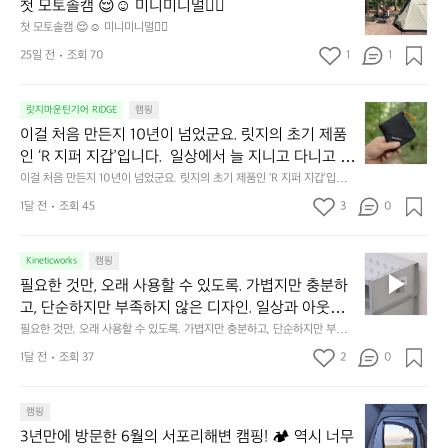
모
자
첫 모토솔캠 😌☺️ 미니미니멀👌🏼
이 됩니다.  안녕히 주무세요.
토
연
첫 모토솔캠 😌☺️ 미니미니멀👌🏼
솔
속
25일 전
조회 70
1
1
캠
에
서
😌
의
☺️
이
릿지마운틴기어 RIDGE
캠핑
휴
미
걸
이걸 처음 만든지 10년이 넘었군요. 릿지의 초기 제품
식
니
처
에
미
인 ‘R 지퍼 지갑’입니다.  일상에서 늘 지니고 다니고 싶
음
서
니
어지는 물건에는 크기, 무게, 형태, 색감 사이의 아주 미
이걸 처음 만든지 10년이 넘었군요. 릿지의 초기 제품인 ‘R 지퍼 지갑’입니
만
도
멀
다.  일상에서 늘 지니고 다니고 싶어지는 물건에는 크기, 무게, 형태, 색감
묘한 밸런스가 존재합니다.  예를 들자면 일에 집중하
든
1달 전
조회 45
3
0
이
 사이의 아주 미묘한 밸런스가 존재합니다.  예를 들자면 일에 집중하느라 책
👌🏼
느라 책상 위 가장자리에 대충 걸쳐 놓아도 시야에 걸
지
상 위 가장자리에 대충 걸쳐 놓아도 시야에 걸리적거리지 않는 것. R 지퍼 지
동
갑은 바로 그 위화감 없는 균형감에서 출발했습니다.  그중에서도 슬림함에
1
리적거리지 않는 것. R 지퍼 지갑은 바로 그 위화감 없
중
 철저히 집착했습니다. 튼튼한 내구도와 넉넉한 수납력을 해치치 않는 선에
필
0
Kineticworks
캠핑
는 균형감에서 출발했습니다.  그중에서도 슬림함에 철
인
서, 가장 가볍고 얇게 설계했습니다.  이 디자인과 사용감은, 꼭 직접 손으로
요
년
필요한 것만, 오래 사용할 수 있도록. 가볍지만 충분하
차
저히 집착했습니다. 튼튼한 내구도와 넉넉한 수납력을
 만져보며 경험해 보시기를 바랍니다.
한
이
안
고, 단순하지만 부족하지 않은 디자인. 일상과 아웃도
 해치치 않는 선에서, 가장 가볍고 얇게 설계했습니다. 
것
넘
에
어의 경계를 자연스럽게 이어주는 RIDGE MOUNTAIN 
필요한 것만, 오래 사용할 수 있도록. 가볍지만 충분하고, 단순하지만 부족하
 이 디자인과 사용감은, 꼭 직접 손으로 만져보며 경험
만,
었
서
지 않은 디자인. 일상과 아웃도어의 경계를 자연스럽게 이어주는 RIDGE M
GEAR. 키네틱웍스에서 만나보세요.
해 보시기를 바랍니다.
오
군
1달 전
조회 37
2
0
OUNTAIN GEAR. 키네틱웍스에서 만나보세요.
도
래
요.
누
사
릿
구
3
용
캠핑
지
나
년
할
의
3년만에 방문한 6월의 서포리해변 캠핑! 🏕 역시 너무 
잠