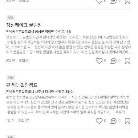
이
2달 전
조회 27
0
0
산물을 제공하는 캠핑장으로, 현지에서만 느낄 수 있는 자연의 맛을 경험할 수 있습니다. 또
자
어
차
번
한, 다양한 트레킹 코스와 자전거 도로는 캠퍼들이 탐험과 모험의 짜릿함을 누릴 수 있도록
인.
지
분
에
 만들어졌습니다. 저녁에는 별빛 아래에서 바베큐 파티를 즐기거나, 잔잔한 계곡 소리를 들
일
는
으며 깊은 숙면을 취할 수 있는 기회를 제공합니다.  이곳은 자연과의 완벽한 조화를 이루며,
하
는
캠핑
상
물
 다채로운 야외 활동을 제공합니다. 특히 어린이들은 안전하게 놀 수 있는 놀이시설이 마련
게
솔
장성레이크 글램핑
되어 있어 부모님들과 함께 즐거운 시간을 보낼 수 있습니다. 주변의 다양한 관광지와 먹거
과
건
눈
밭?
리를 탐험하는 재미도 포레스트 창평의 매력 중 하나입니다.  또한, 캠핑장을 방문한 후 지속
전남광주통합특별시 장성군 북이면 수성로 166
아
에
을
이
적으로 재방문하는 이들이 많아 인기가 날로 상승하고 있습니다. 포레스트 창평은 단순한 캠
장성레이크 글램핑 자연과 현대적인 편안함이 조화를 이루는 장성레이크 글램핑은 힐링과
웃
는
가
라
핑 그 이상을 제공하며, 자연을 사랑하는 모든 이들에게 꼭 한번 경험해봐야 할 장소로 자리
 모험을 동시에 제공하는 최적의 장소입니다. 아름다운 호수와 울창한 숲 속에 자리 잡고 있
도
크
려
잡았습니다.  인기 정도: ★★★★★
고
어, 스트레스를 잊고 온전히 자연 속에 몸을 맡길 수 있는 완벽한 환경을 자랑합니다. 장성레
어
기,
보
이크 글램핑은 고급스러운 글램핑 시설을 갖추고 있어, 바쁜 일상에서 잠시 벗어나 이곳에
해
의
무
 오면 사치스러운 휴식이 가능해집니다. 독립된 텐트에서 제공되는 특별한 불멍 공간은 소중
세
야
2달 전
조회 24
0
0
경
한 사람과 함께 따뜻한 이야기를 나눌 수 있는 소중한 시간을 만들어 줍니다. 또한, 주변의 자
게,
요.
하
연 환경은 하이킹과 자전거 타기 등 다양한 액티비티를 즐기기에 그야말로 완벽한 조건을 갖
계
형
마
나
추고 있습니다. 이곳에서의 캠핑은 단순한 숙박이 아닌, 가족과 친구들과 함께 소중한 추억
를
태,
치
여
을 창출하는 시간이 될 것입니다. 특히 식사를 좋아하는 분들에게는 매주 특별한 바비큐 파
캠핑
자
색
암
기
티와 지역에서 나는 신선한 재료로 만든 다양한 요리를 제공하여 미각을 만족시켜 줍니다. 
편백숲 힐링캠프
연
감
 장성레이크 글램핑은 그 아름다운 경관과 최고 품질의 시설 덕분에 최근 몇 년 사이에 특히
막
에
스
사
 주목받고 있는 캠핑장 중 하나입니다. 주말이면 방문객이 가득해 예약이 빠르게 차는 만큼
전남광주통합특별시 나주시 다시면 신광로 33-2
커
자
 미리 일정을 계획하시는 것이 좋습니다. 나만의 프라이빗한 공간에서 가족 및 사랑하는 사
럽
이
편백숲 힐링캠프 전남광주통합특별시 나주시 다시면 신광로 33-2에 위치한 편백숲 힐링캠
튼
리
람들과 함께하세요. 당신의 대자연 속 힐링을 기다리는 장성레이크 글램핑은 언젠가 반드시
프는 자연 속에서 심신의 안정을 찾고 싶은 분들에게 완벽한 힐링 공간입니다. 이 캠핑장은
게
의
을
를
 방문해봐야 할 명소로 자리매김하였습니다. 인기 정도: ★★★★★
 푸르른 편백 나무들로 둘러싸여 있어 숲속의 맑은 공기를 만끽하며 색다른 캠핑의 매력을
이
아
조
잡
 경험할 수 있습니다. 특히 편백 나무는 자연의 소리와 함께 휴식을 제공하며, 그 특유의 아로
어
주
용
았
마향이 심리적 안정감을 가져다줍니다. 이곳에서 아침 햇살을 맞으며 조용한 숲속에서의 커
주
미
1달 전
조회 27
0
0
피 한 잔은 그 어떤 도시의 카페에서 느끼기 힘든 특별함을 선사합니다. 편백숲 힐링캠프는
히
는
는
묘
 다양한 숙소 타입을 갖추고 있어 가족 단위는 물론 친구나 연인과 함께 더욱 기억에 남는 특
내
데
별한 시간을 보낼 수 있습니다. 주변에는 자전거 도로와 하이킹 트레일이 있어 액티비티를
R
한
리
정
 즐길 수 있는 기회도 많은데, 자전거를 타거나 숲속을 거닐며 다양한 생태계를 체험해보는
캠핑