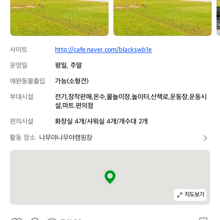
핑
핑
장
장
사이트
http://cafe.naver.com/blackswb1e
운영일
평일, 주말
애완동물출입
가능(소형견)
부대시설
전기,장작판매,온수,물놀이장,놀이터,산책로,운동장,운동시
설,마트.편의점
편의시설
화장실 4개/샤워실 4개/개수대 2개
활동 장소
나무야나무야캠핑장
지도보기