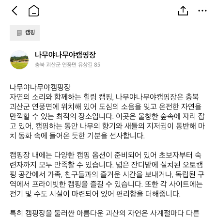
캠핑
나
나무야나무야캠핑장
무
충북 괴산군 연풍면 유상길 85
야
나
나무야나무야캠핑장  

무
자연의 소리와 함께하는 힐링 캠핑, 나무야나무야캠핑장은 충북 
야
괴산군 연풍면에 위치해 있어 도심의 소음을 잊고 온전한 자연을 
캠
만끽할 수 있는 최적의 장소입니다. 이곳은 울창한 숲속에 자리 잡
핑
고 있어, 캠핑하는 동안 나무의 향기와 새들의 지저귐이 동반해 마
장
치 동화 속에 들어온 듯한 기분을 선사합니다.  

캠핑장 내에는 다양한 캠핑 옵션이 준비되어 있어 초보자부터 숙
련자까지 모두 만족할 수 있습니다. 넓은 잔디밭에 설치된 오토캠
핑 공간에서 가족, 친구들과의 즐거운 시간을 보내거나, 독립된 구
역에서 프라이빗한 캠핑을 즐길 수 있습니다. 또한 각 사이트에는 
전기 및 수도 시설이 마련되어 있어 편리함을 더해줍니다.  

특히 캠핑장을 둘러싼 아름다운 괴산의 자연은 사계절마다 다른 