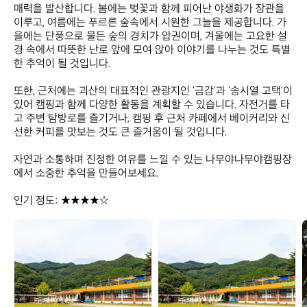
매력을 발산합니다. 봄에는 벚꽃과 함께 피어난 야생화가 장관을 
이루고, 여름에는 푸르른 숲속에서 시원한 그늘을 제공합니다. 가
을에는 단풍으로 물든 숲의 경치가 압권이며, 겨울에는 고요한 설
경 속에서 따뜻한 난로 앞에 모여 앉아 이야기를 나누는 것도 특별
한 추억이 될 것입니다.  

또한, 근처에는 괴산의 대표적인 관광지인 '금강'과 '송시열 고택'이 
있어 캠핑과 함께 다양한 활동을 계획할 수 있습니다. 자전거를 타
고 주변 탐방로를 즐기거나, 캠핑 후 근처 카페에서 베이커리와 신
선한 커피를 맛보는 것도 큰 즐거움이 될 것입니다.  

자연과 소통하며 진정한 여유를 느낄 수 있는 나무야나무야캠핑장
에서 소중한 추억을 만들어보세요.  

인기 정도: ★★★★☆
나
나
무
무
야
야
나
나
무
무
야
야
캠
캠