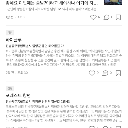
만
수
초
에
좋네요 이번에는 솔밭?이라고 해야하나 여기에 자리를 
에
있
기
들
잡았는데 정말 시원하고 경치도 좋네요  서해치고 물도 
3년만에 방문한 6월의 서포리해변 캠핑! 🏕 역시 너무 좋네요 이번에는 솔
방
도
제
기
밭?이라고 해야하나 여기에 자리를 잡았는데 정말 시원하고 경치도 좋네요 
맑은편, 아이들도 놀기 좋고 1박 2일은 넘 짧게 느껴지
문
록.
1달 전
조회 51
6
품
1
 서해치고 물도 맑은편, 아이들도 놀기 좋고 1박 2일은 넘 짧게 느껴지네요  .
까
네요  .1박 1동 1만원 (수금은 7시쯤, 동네에서 관리) .수
한
가
인
1박 1동 1만원 (수금은 7시쯤, 동네에서 관리) .수금하면서 음식물.쓰레기봉
지
투를 1개씩 나누어줌 .솔밭에 바로 화장실있음 .5분거리 cu .2분거리 음식점  
6
금하면서 음식물.쓰레기봉투를 1개씩 나누어줌 .솔밭에 
볍
‘R
조
항구에서부터 해변까지 버스도 다니네요 ㅎㅎㅎ 아이들 엄청 좋아하네요 점
월
캠핑
지
지
바로 화장실있음 .5분거리 cu .2분거리 음식점  항구에
금
심쯤도착해서 철수할때까지 물놀이 3타임이나 했네요 ⛱️
의
만
퍼
하이글루
서부터 해변까지 버스도 다니네요 ㅎㅎㅎ 아이들 엄청
시
서
충
지
간
전남광주통합특별시 담양군 용면 해오름길 22
 좋아하네요 점심쯤도착해서 철수할때까지 물놀이 3
포
분
갑’입
하이글루 전남광주통합특별시 담양군 용면 해오름길 22에 위치한 하이글루는 자연과 함께
이
타임이나 했네요 ⛱️
리
하
니
하는 캠핑의 진정한 즐거움을 선사하는 특별한 장소입니다. 이곳의 매력은 넓고 평화로운 숲
걸
해
속에서 조용히 힐링할 수 있는 공간이 널리 펼쳐져 있다는 점입니다. 하이글루는 최근 들어
고,
다.
리
 캠핑 마니아들 사이에서 입소문이 자자한 인기 명소로, 사계절 내내 다양한 액티비티로 방
변
단
일
는
문객들을 맞이합니다. 특히, 하이글루의 독특한 시설인 글램핑 텐트는 고객들에게 아늑한 잠
캠
순
상
2달 전
조회 30
0
순
0
자리를 제공하며, 캠핑의 매력을 한층 더해 줍니다. 밖에서는 자연의 소리를 들으며, 내부에
핑!
하
에
간
서는 편안한 침대에서 하루의 피로를 풀 수 있는 완벽한 조화가 이루어집니다. 이곳의 장점
지
서
🏕
은 또 다른 캠핑의 매력인 바베큐 파티를 즐길 수 있는 공간이 마련되어 있어 친구나 가족과
이
만
 함께 좋은 시간을 보낼 수 있다는 것입니다. 또한, 하이글루 인근에는 다양한 트레킹 코스와
늘
캠핑
있
역
 자전거 도로가 있어 아웃도어 활동을 좋아하는 이들에게 더욱 참조할 만한 장소가 됩니다.
부
지
습
시
포레스트 창평
 담양의 아름다운 자연과 함께, 건강한 레저 활동을 즐기며 행복한 캠핑 경험을 쌓으실 수 있
족
니
니
너
습니다. 하이글루에서 특별한 순간을 만끽해보세요. 따뜻한 햇살과 함께하는 아침, 상징적인 
전남광주통합특별시 담양군 창평면 일산길 235-13
하
고
다.
무
담양의 죽녹원과 함께 어우러진 저녁, 그리고 고요한 밤하늘 아래에서 별을 바라보며 나누는 
포레스트 창평 전남광주통합특별시 담양군 창평면 일산길 235-13  포레스트 창평은 자연의
지
다
이야기들은 여러분의 캠핑 여행을 더욱 특별하게 만들어 줄 것입니다.  인기 정도: ★★★★
그
좋
 품속에서 진정한 휴식을 찾고 싶은 이들을 위한 완벽한 캠핑장입니다. 아름다운 전라남도의 
않
니
★
산악지대에 위치한 이 캠핑장은 푸른 숲과 맑은 계곡이 어우러진 경치로 방문객을 맞이합니
럴
네
은
고
다. 캠핑장을 구성하는 다양한 시설과 서비스 덕분에 가족, 친구, 연인과 함께 특별한 순간을
때
요
 만들어갈 수 있는 최적의 공간이 됩니다.  포레스트 창평은 주말마다 직접 재배한 신선한 농
디
싶
는