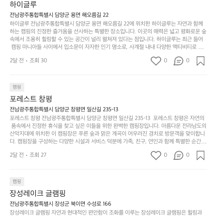
의
만
퍼
하이글루
서부터 해변까지 버스도 다니네요 ㅎㅎㅎ 아이들 엄청
시
서
충
지
간
전남광주통합특별시 담양군 용면 해오름길 22
 좋아하네요 점심쯤도착해서 철수할때까지 물놀이 3
포
분
갑’입
하이글루 전남광주통합특별시 담양군 용면 해오름길 22에 위치한 하이글루는 자연과 함께
이
타임이나 했네요 ⛱️
리
하
니
하는 캠핑의 진정한 즐거움을 선사하는 특별한 장소입니다. 이곳의 매력은 넓고 평화로운 숲
걸
해
속에서 조용히 힐링할 수 있는 공간이 널리 펼쳐져 있다는 점입니다. 하이글루는 최근 들어
고,
다.
리
 캠핑 마니아들 사이에서 입소문이 자자한 인기 명소로, 사계절 내내 다양한 액티비티로 방
변
단
일
는
문객들을 맞이합니다. 특히, 하이글루의 독특한 시설인 글램핑 텐트는 고객들에게 아늑한 잠
캠
순
상
2달 전
조회 30
0
순
0
자리를 제공하며, 캠핑의 매력을 한층 더해 줍니다. 밖에서는 자연의 소리를 들으며, 내부에
핑!
하
에
간
서는 편안한 침대에서 하루의 피로를 풀 수 있는 완벽한 조화가 이루어집니다. 이곳의 장점
지
서
🏕
은 또 다른 캠핑의 매력인 바베큐 파티를 즐길 수 있는 공간이 마련되어 있어 친구나 가족과
이
만
 함께 좋은 시간을 보낼 수 있다는 것입니다. 또한, 하이글루 인근에는 다양한 트레킹 코스와
늘
캠핑
있
역
 자전거 도로가 있어 아웃도어 활동을 좋아하는 이들에게 더욱 참조할 만한 장소가 됩니다.
부
지
습
시
포레스트 창평
 담양의 아름다운 자연과 함께, 건강한 레저 활동을 즐기며 행복한 캠핑 경험을 쌓으실 수 있
족
니
니
너
습니다. 하이글루에서 특별한 순간을 만끽해보세요. 따뜻한 햇살과 함께하는 아침, 상징적인 
전남광주통합특별시 담양군 창평면 일산길 235-13
하
고
다.
무
담양의 죽녹원과 함께 어우러진 저녁, 그리고 고요한 밤하늘 아래에서 별을 바라보며 나누는 
포레스트 창평 전남광주통합특별시 담양군 창평면 일산길 235-13  포레스트 창평은 자연의
지
다
이야기들은 여러분의 캠핑 여행을 더욱 특별하게 만들어 줄 것입니다.  인기 정도: ★★★★
그
좋
 품속에서 진정한 휴식을 찾고 싶은 이들을 위한 완벽한 캠핑장입니다. 아름다운 전라남도의 
않
니
★
산악지대에 위치한 이 캠핑장은 푸른 숲과 맑은 계곡이 어우러진 경치로 방문객을 맞이합니
럴
네
은
고
다. 캠핑장을 구성하는 다양한 시설과 서비스 덕분에 가족, 친구, 연인과 함께 특별한 순간을
때
요
 만들어갈 수 있는 최적의 공간이 됩니다.  포레스트 창평은 주말마다 직접 재배한 신선한 농
디
싶
는
이
2달 전
조회 27
0
0
산물을 제공하는 캠핑장으로, 현지에서만 느낄 수 있는 자연의 맛을 경험할 수 있습니다. 또
자
어
차
번
한, 다양한 트레킹 코스와 자전거 도로는 캠퍼들이 탐험과 모험의 짜릿함을 누릴 수 있도록
인.
지
분
에
 만들어졌습니다. 저녁에는 별빛 아래에서 바베큐 파티를 즐기거나, 잔잔한 계곡 소리를 들
일
는
으며 깊은 숙면을 취할 수 있는 기회를 제공합니다.  이곳은 자연과의 완벽한 조화를 이루며,
하
는
캠핑
상
물
 다채로운 야외 활동을 제공합니다. 특히 어린이들은 안전하게 놀 수 있는 놀이시설이 마련
게
솔
장성레이크 글램핑
되어 있어 부모님들과 함께 즐거운 시간을 보낼 수 있습니다. 주변의 다양한 관광지와 먹거
과
건
눈
밭?
리를 탐험하는 재미도 포레스트 창평의 매력 중 하나입니다.  또한, 캠핑장을 방문한 후 지속
전남광주통합특별시 장성군 북이면 수성로 166
아
에
을
이
적으로 재방문하는 이들이 많아 인기가 날로 상승하고 있습니다. 포레스트 창평은 단순한 캠
장성레이크 글램핑 자연과 현대적인 편안함이 조화를 이루는 장성레이크 글램핑은 힐링과
웃
는