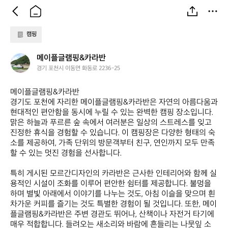
캠핑
메
메이플글램핑&카라반
이
경기 포천시 이동면 화동로 2236-25
플
글
메이플글램핑&카라반  

램
경기도 포천에 자리한 메이플글램핑&카라반은 자연의 아름다움과 
핑
현대적인 편안함을 동시에 누릴 수 있는 완벽한 캠핑 장소입니다. 
&
맑은 하늘과 푸르른 숲 속에서 여러분은 일상의 스트레스를 잊고 
카
진정한 휴식을 경험할 수 있습니다. 이 캠핑장은 다양한 형태의 숙
라
소를 제공하여, 가족 단위의 방문객부터 친구, 연인까지 모두 만족
반
할 수 있는 멋진 경험을 선사합니다.

특히 게시된 모르간디자인의 카라반은 근사한 인테리어와 함께 실
용적인 시설이 조화를 이루어 편안한 쉼터를 제공합니다. 불멍을 
하며 별빛 아래에서 이야기를 나누는 것도, 아침 이슬을 맞으며 흰 
차가운 커피를 즐기는 것도 특별한 경험이 될 것입니다. 또한, 메이
플글램핑&카라반은 주변 경관도 뛰어나, 산책이나 자전거 타기에 
매우 적합합니다. 들려오는 새소리와 바람에 흔들리는 나뭇잎 소