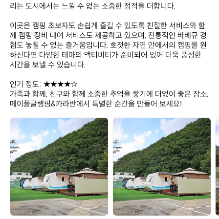
리는 도시에서는 느낄 수 없는 소중한 정적을 더합니다.

이곳은 캠핑 초보자도 손쉽게 즐길 수 있도록 친절한 서비스와 함
께 캠핑 장비 대여 서비스도 제공하고 있으며, 전통적인 바베큐 경
험도 놓칠 수 없는 즐거움입니다. 호젓한 자연 안에서의 캠핑을 원
하신다면 다양한 테마의 액티비티가 준비되어 있어 더욱 풍성한 
시간을 보낼 수 있습니다. 

인기 정도: ★★★★☆  

가족과 함께, 친구와 함께 소중한 추억을 쌓기에 더없이 좋은 장소, 
메이플글램핑&카라반에서 특별한 순간을 만들어 보세요!
메
메
이
이
플
플
글
글
램
램
핑
핑
&
&
카
카
라
라
반
반