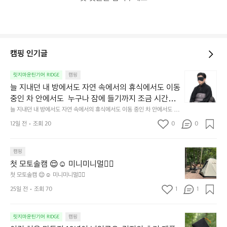
캠핑 인기글
늘
릿지마운틴기어 RIDGE
캠핑
지
늘 지내던 내 방에서도 자연 속에서의 휴식에서도 이동 
내
중인 차 안에서도  누구나 잠에 들기까지 조금 시간이
던
 걸리는 순간이 있습니다.  그럴 때는 차분하게 눈을 가
늘 지내던 내 방에서도 자연 속에서의 휴식에서도 이동 중인 차 안에서도  누
내
구나 잠에 들기까지 조금 시간이 걸리는 순간이 있습니다.  그럴 때는 차분하
려보세요. 마치 암막 커튼을 조용히 내리듯이.  Polarte
방
12일 전
조회 20
0
0
게 눈을 가려보세요. 마치 암막 커튼을 조용히 내리듯이.  Polartec® Wind
c® Wind Pro™의 온기가 눈가를 포근히 감싸줍니다. 
에
 Pro™의 온기가 눈가를 포근히 감싸줍니다.  차가운 공기를 차단하고, 얼굴
에 밀착하여 빛을 막아줍니다.  이 슬립 웜을 쓰는 것만으로 그곳은 나만의
서
 차가운 공기를 차단하고, 얼굴에 밀착하여 빛을 막아
 밤이 됩니다.  안녕히 주무세요.
첫
도
캠핑
줍니다.  이 슬립 웜을 쓰는 것만으로 그곳은 나만의 밤
모
자
첫 모토솔캠 😌☺️ 미니미니멀👌🏼
이 됩니다.  안녕히 주무세요.
토
연
첫 모토솔캠 😌☺️ 미니미니멀👌🏼
솔
속
25일 전
조회 70
1
1
캠
에
서
😌
의
☺️
이
릿지마운틴기어 RIDGE
캠핑
휴
미