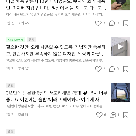
걸
이걸 처음 만든지 10년이 넘었군요. 릿지의 초기 제품
식
니
처
에
미
인 ‘R 지퍼 지갑’입니다.  일상에서 늘 지니고 다니고 싶
음
서
니
어지는 물건에는 크기, 무게, 형태, 색감 사이의 아주 미
이걸 처음 만든지 10년이 넘었군요. 릿지의 초기 제품인 ‘R 지퍼 지갑’입니
만
도
멀
다.  일상에서 늘 지니고 다니고 싶어지는 물건에는 크기, 무게, 형태, 색감
묘한 밸런스가 존재합니다.  예를 들자면 일에 집중하
든
1달 전
조회 45
3
0
이
 사이의 아주 미묘한 밸런스가 존재합니다.  예를 들자면 일에 집중하느라 책
👌🏼
느라 책상 위 가장자리에 대충 걸쳐 놓아도 시야에 걸
지
상 위 가장자리에 대충 걸쳐 놓아도 시야에 걸리적거리지 않는 것. R 지퍼 지
동
갑은 바로 그 위화감 없는 균형감에서 출발했습니다.  그중에서도 슬림함에
1
리적거리지 않는 것. R 지퍼 지갑은 바로 그 위화감 없
중
 철저히 집착했습니다. 튼튼한 내구도와 넉넉한 수납력을 해치치 않는 선에
필
0
Kineticworks
캠핑
는 균형감에서 출발했습니다.  그중에서도 슬림함에 철
인
서, 가장 가볍고 얇게 설계했습니다.  이 디자인과 사용감은, 꼭 직접 손으로
요
년
필요한 것만, 오래 사용할 수 있도록. 가볍지만 충분하
차
저히 집착했습니다. 튼튼한 내구도와 넉넉한 수납력을
 만져보며 경험해 보시기를 바랍니다.
한
이
안
고, 단순하지만 부족하지 않은 디자인. 일상과 아웃도
 해치치 않는 선에서, 가장 가볍고 얇게 설계했습니다. 
것
넘
에
어의 경계를 자연스럽게 이어주는 RIDGE MOUNTAIN 
필요한 것만, 오래 사용할 수 있도록. 가볍지만 충분하고, 단순하지만 부족하
 이 디자인과 사용감은, 꼭 직접 손으로 만져보며 경험
만,
었
서
지 않은 디자인. 일상과 아웃도어의 경계를 자연스럽게 이어주는 RIDGE M
GEAR. 키네틱웍스에서 만나보세요.
해 보시기를 바랍니다.
오
군
1달 전
조회 37
2
0
OUNTAIN GEAR. 키네틱웍스에서 만나보세요.
도
래
요.
누
사
릿
구
3
용
캠핑
지
나
년
할
의
3년만에 방문한 6월의 서포리해변 캠핑! 🏕 역시 너무 
잠
만
수
초
에
좋네요 이번에는 솔밭?이라고 해야하나 여기에 자리를 
에
있
기
들
잡았는데 정말 시원하고 경치도 좋네요  서해치고 물도 
3년만에 방문한 6월의 서포리해변 캠핑! 🏕 역시 너무 좋네요 이번에는 솔
방
도
제
기
밭?이라고 해야하나 여기에 자리를 잡았는데 정말 시원하고 경치도 좋네요 
맑은편, 아이들도 놀기 좋고 1박 2일은 넘 짧게 느껴지
문
록.
1달 전
조회 51
6
품
1
 서해치고 물도 맑은편, 아이들도 놀기 좋고 1박 2일은 넘 짧게 느껴지네요  .
까
네요  .1박 1동 1만원 (수금은 7시쯤, 동네에서 관리) .수
한
가
인
1박 1동 1만원 (수금은 7시쯤, 동네에서 관리) .수금하면서 음식물.쓰레기봉
지
투를 1개씩 나누어줌 .솔밭에 바로 화장실있음 .5분거리 cu .2분거리 음식점  
6
금하면서 음식물.쓰레기봉투를 1개씩 나누어줌 .솔밭에 
볍
‘R
조
항구에서부터 해변까지 버스도 다니네요 ㅎㅎㅎ 아이들 엄청 좋아하네요 점
월
캠핑
지
지
바로 화장실있음 .5분거리 cu .2분거리 음식점  항구에
금
심쯤도착해서 철수할때까지 물놀이 3타임이나 했네요 ⛱️