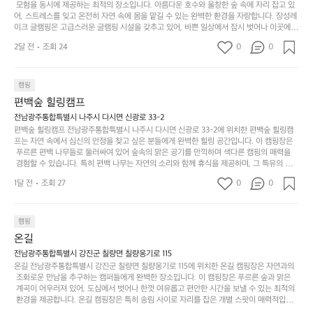
가
라
핑 그 이상을 제공하며, 자연을 사랑하는 모든 이들에게 꼭 한번 경험해봐야 할 장소로 자리
 모험을 동시에 제공하는 최적의 장소입니다. 아름다운 호수와 울창한 숲 속에 자리 잡고 있
도
크
려
잡았습니다.  인기 정도: ★★★★★
고
어, 스트레스를 잊고 온전히 자연 속에 몸을 맡길 수 있는 완벽한 환경을 자랑합니다. 장성레
어
기,
보
이크 글램핑은 고급스러운 글램핑 시설을 갖추고 있어, 바쁜 일상에서 잠시 벗어나 이곳에
해
의
무
 오면 사치스러운 휴식이 가능해집니다. 독립된 텐트에서 제공되는 특별한 불멍 공간은 소중
세
야
2달 전
조회 24
0
0
경
한 사람과 함께 따뜻한 이야기를 나눌 수 있는 소중한 시간을 만들어 줍니다. 또한, 주변의 자
게,
요.
하
연 환경은 하이킹과 자전거 타기 등 다양한 액티비티를 즐기기에 그야말로 완벽한 조건을 갖
계
형
마
나
추고 있습니다. 이곳에서의 캠핑은 단순한 숙박이 아닌, 가족과 친구들과 함께 소중한 추억
를
태,
치
여
을 창출하는 시간이 될 것입니다. 특히 식사를 좋아하는 분들에게는 매주 특별한 바비큐 파
캠핑
자
색
암
기
티와 지역에서 나는 신선한 재료로 만든 다양한 요리를 제공하여 미각을 만족시켜 줍니다. 
편백숲 힐링캠프
연
감
 장성레이크 글램핑은 그 아름다운 경관과 최고 품질의 시설 덕분에 최근 몇 년 사이에 특히
막
에
스
사
 주목받고 있는 캠핑장 중 하나입니다. 주말이면 방문객이 가득해 예약이 빠르게 차는 만큼
전남광주통합특별시 나주시 다시면 신광로 33-2
커
자
 미리 일정을 계획하시는 것이 좋습니다. 나만의 프라이빗한 공간에서 가족 및 사랑하는 사
럽
이
편백숲 힐링캠프 전남광주통합특별시 나주시 다시면 신광로 33-2에 위치한 편백숲 힐링캠
튼
리
람들과 함께하세요. 당신의 대자연 속 힐링을 기다리는 장성레이크 글램핑은 언젠가 반드시
프는 자연 속에서 심신의 안정을 찾고 싶은 분들에게 완벽한 힐링 공간입니다. 이 캠핑장은
게
의
을
를
 방문해봐야 할 명소로 자리매김하였습니다. 인기 정도: ★★★★★
 푸르른 편백 나무들로 둘러싸여 있어 숲속의 맑은 공기를 만끽하며 색다른 캠핑의 매력을
이
아
조
잡
 경험할 수 있습니다. 특히 편백 나무는 자연의 소리와 함께 휴식을 제공하며, 그 특유의 아로
어
주
용
았
마향이 심리적 안정감을 가져다줍니다. 이곳에서 아침 햇살을 맞으며 조용한 숲속에서의 커
주
미
1달 전
조회 27
0
0
피 한 잔은 그 어떤 도시의 카페에서 느끼기 힘든 특별함을 선사합니다. 편백숲 힐링캠프는
히
는
는
묘
 다양한 숙소 타입을 갖추고 있어 가족 단위는 물론 친구나 연인과 함께 더욱 기억에 남는 특
내
데
별한 시간을 보낼 수 있습니다. 주변에는 자전거 도로와 하이킹 트레일이 있어 액티비티를
R
한
리
정
 즐길 수 있는 기회도 많은데, 자전거를 타거나 숲속을 거닐며 다양한 생태계를 체험해보는
I
캠핑
밸
듯
말
 것도 일상의 스트레스를 잊게 해줍니다. 또한, 캠프파이어를 즐기며 별빛 아래서 시간을 보
D
런
온길
이.
시
내는 것은 일상에서 벗어나 새로운 여유를 찾는 방법입니다. 운영자는 항상 방문객의 편안함
G
스
P
과 안전을 최우선으로 생각하고 있으며, 깨끗하고 잘 관리된 시설을 자랑합니다. 가족들이
원
전남광주통합특별시 강진군 칠량면 칠량옹기로 115
E
가
 함께하는 모닥불 구이 파티나 친구들과의 캠핑 퀴즈도 놓칠 수 없는 재미가 됩니다. 자연과
o
온길 전남광주통합특별시 강진군 칠량면 칠량옹기로 115에 위치한 온길 캠핑장은 자연과의
하
M
의 조화 속에서 힐링할 수 있는 편백숲 힐링캠프는 현대인의 바쁜 일상에서 벗어나 소중한
존
 조화로운 만남을 추구하는 캠퍼들에게 완벽한 장소입니다. 이 캠핑장은 푸르른 숲과 맑은
l
고
 시간을 가지고 싶은 분들에게 특히 추천드립니다. 지금 바로 나주로 떠나 여유로움과 행복
O
 계곡이 어우러져 있어, 도심에서 벗어나 한껏 여유롭고 편안한 시간을 보낼 수 있는 최적의
재
a
경
이 가득한 캠핑을 경험해보세요! 인기 정도: ★★★★☆
 환경을 제공합니다. 온길 캠핑장은 특히 송림 사이로 자리를 잡은 개별 스팟이 매력적입니
U
합
r
치
다. 각 사이트마다 적당한 간격이 유지되어 있어 프라이빗한 캠핑을 선호하는 분들에게는 더 