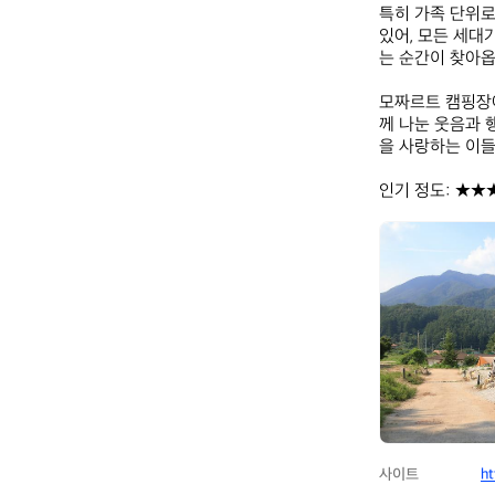
특히 가족 단위로
있어, 모든 세대
는 순간이 찾아옵니
모짜르트 캠핑장에
께 나눈 웃음과 
을 사랑하는 이들
인기 정도: ★★
모
짜
르
트
사이트
ht