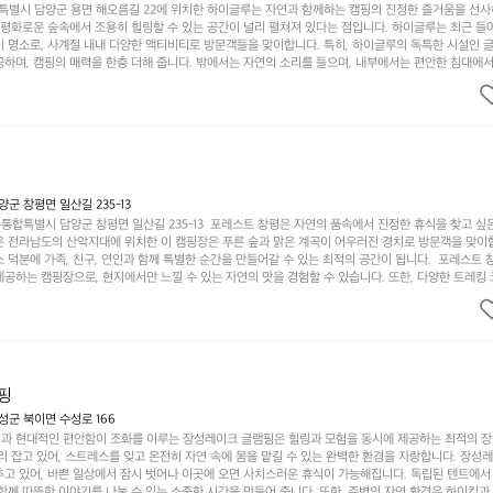
별시 담양군 용면 해오름길 22에 위치한 하이글루는 자연과 함께하는 캠핑의 진정한 즐거움을 선
고 평화로운 숲속에서 조용히 힐링할 수 있는 공간이 널리 펼쳐져 있다는 점입니다. 하이글루는 최근 들
기 명소로, 사계절 내내 다양한 액티비티로 방문객들을 맞이합니다. 특히, 하이글루의 독특한 시설인 
하며, 캠핑의 매력을 한층 더해 줍니다. 밖에서는 자연의 소리를 들으며, 내부에서는 편안한 침대에서
루어집니다. 이곳의 장점은 또 다른 캠핑의 매력인 바베큐 파티를 즐길 수 있는 공간이 마련되어 있어 
다는 것입니다. 또한, 하이글루 인근에는 다양한 트레킹 코스와 자전거 도로가 있어 아웃도어 활동을 좋
. 담양의 아름다운 자연과 함께, 건강한 레저 활동을 즐기며 행복한 캠핑 경험을 쌓으실 수 있습니다
 따뜻한 햇살과 함께하는 아침, 상징적인 담양의 죽녹원과 함께 어우러진 저녁, 그리고 고요한 밤하늘
분의 캠핑 여행을 더욱 특별하게 만들어 줄 것입니다.  인기 정도: ★★★★★
 창평면 일산길 235-13
합특별시 담양군 창평면 일산길 235-13  포레스트 창평은 자연의 품속에서 진정한 휴식을 찾고 싶
운 전라남도의 산악지대에 위치한 이 캠핑장은 푸른 숲과 맑은 계곡이 어우러진 경치로 방문객을 맞이
 덕분에 가족, 친구, 연인과 함께 특별한 순간을 만들어갈 수 있는 최적의 공간이 됩니다.  포레스트 
공하는 캠핑장으로, 현지에서만 느낄 수 있는 자연의 맛을 경험할 수 있습니다. 또한, 다양한 트레킹
의 짜릿함을 누릴 수 있도록 만들어졌습니다. 저녁에는 별빛 아래에서 바베큐 파티를 즐기거나, 잔잔한
 기회를 제공합니다.  이곳은 자연과의 완벽한 조화를 이루며, 다채로운 야외 활동을 제공합니다. 특
이 마련되어 있어 부모님들과 함께 즐거운 시간을 보낼 수 있습니다. 주변의 다양한 관광지와 먹거리를
입니다.  또한, 캠핑장을 방문한 후 지속적으로 재방문하는 이들이 많아 인기가 날로 상승하고 있습니다
공하며, 자연을 사랑하는 모든 이들에게 꼭 한번 경험해봐야 할 장소로 자리잡았습니다.  인기 정도: 
핑
군 북이면 수성로 166
과 현대적인 편안함이 조화를 이루는 장성레이크 글램핑은 힐링과 모험을 동시에 제공하는 최적의 장
리 잡고 있어, 스트레스를 잊고 온전히 자연 속에 몸을 맡길 수 있는 완벽한 환경을 자랑합니다. 장성
추고 있어, 바쁜 일상에서 잠시 벗어나 이곳에 오면 사치스러운 휴식이 가능해집니다. 독립된 텐트에서
함께 따뜻한 이야기를 나눌 수 있는 소중한 시간을 만들어 줍니다. 또한, 주변의 자연 환경은 하이킹과