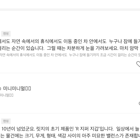
캠핑
에서도 자연 속에서의 휴식에서도 이동 중인 차 안에서도  누구나 잠에 들
걸리는 순간이 있습니다.  그럴 때는 차분하게 눈을 가려보세요. 마치 암막
.  Polartec® Wind Pro™의 온기가 눈가를 포근히 감싸줍니다.  차가운
 자연 속에서의 휴식에서도 이동 중인 차 안에서도  누구나 잠에 들기까지 조금 시간이 걸리는 순간이 
 눈을 가려보세요. 마치 암막 커튼을 조용히 내리듯이.  Polartec® Wind Pro™의 온기가 눈가를 포
굴에 밀착하여 빛을 막아줍니다.  이 슬립 웜을 쓰는 것만으로 그곳은 나만
 차단하고, 얼굴에 밀착하여 빛을 막아줍니다.  이 슬립 웜을 쓰는 것만으로 그곳은 나만의 밤이 됩니다.
히 주무세요.
️ 미니미니멀👌🏼
미니멀👌🏼
캠핑
10년이 넘었군요. 릿지의 초기 제품인 ‘R 지퍼 지갑’입니다.  일상에서 늘
는 물건에는 크기, 무게, 형태, 색감 사이의 아주 미묘한 밸런스가 존재합니