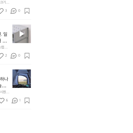
서
니
않는 
크기,
만
도
멀
아도 시
저히 
든
3
0
이
착했습니
👌🏼
설계했
지
손으로
동
1
중
필
0
인
요
년
. 일
차
한
이
안
서 만
것
넘
에
스럽게
만,
었
서
오
군
2
0
도
래
요.
누
사
릿
구
3
용
지
나
년
할
의
야하나
잠
만
수
초
에
놀기
에
있
기
들
하면서
 시원하
방
도
제
기
동네에서 
점 
문
록.
6
품
1
터 해변
까
 철수
한
가
인
지
6
볍
‘R
조
월
지
지
금
의
만
퍼
시
서
충
지
간