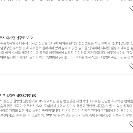
그야말로 완벽한 조건을 갖추고 있습니다. 이곳에서의 캠핑은 단순한 숙박이 아닌, 가족과 친구들과 함
다. 특히 식사를 좋아하는 분들에게는 매주 특별한 바비큐 파티와 지역에서 나는 신선한 재료로 만든 
.  장성레이크 글램핑은 그 아름다운 경관과 최고 품질의 시설 덕분에 최근 몇 년 사이에 특히 주목받
객이 가득해 예약이 빠르게 차는 만큼 미리 일정을 계획하시는 것이 좋습니다. 나만의 프라이빗한 공간
 당신의 대자연 속 힐링을 기다리는 장성레이크 글램핑은 언젠가 반드시 방문해봐야 할 명소로 자리매
시 다시면 신광로 33-2
주통합특별시 나주시 다시면 신광로 33-2에 위치한 편백숲 힐링캠프는 자연 속에서 심신의 안정을 
 캠핑장은 푸르른 편백 나무들로 둘러싸여 있어 숲속의 맑은 공기를 만끽하며 색다른 캠핑의 매력을 경험
리와 함께 휴식을 제공하며, 그 특유의 아로마향이 심리적 안정감을 가져다줍니다. 이곳에서 아침 햇살
그 어떤 도시의 카페에서 느끼기 힘든 특별함을 선사합니다. 편백숲 힐링캠프는 다양한 숙소 타입을 갖추
더욱 기억에 남는 특별한 시간을 보낼 수 있습니다. 주변에는 자전거 도로와 하이킹 트레일이 있어 액
거를 타거나 숲속을 거닐며 다양한 생태계를 체험해보는 것도 일상의 스트레스를 잊게 해줍니다. 또한,
는 것은 일상에서 벗어나 새로운 여유를 찾는 방법입니다. 운영자는 항상 방문객의 편안함과 안전을 
 시설을 자랑합니다. 가족들이 함께하는 모닥불 구이 파티나 친구들과의 캠핑 퀴즈도 놓칠 수 없는 재
수 있는 편백숲 힐링캠프는 현대인의 바쁜 일상에서 벗어나 소중한 시간을 가지고 싶은 분들에게 특히 
과 행복이 가득한 캠핑을 경험해보세요! 인기 정도: ★★★★☆
군 칠량면 칠량옹기로 115
 강진군 칠량면 칠량옹기로 115에 위치한 온길 캠핑장은 자연과의 조화로운 만남을 추구하는 캠퍼
 숲과 맑은 계곡이 어우러져 있어, 도심에서 벗어나 한껏 여유롭고 편안한 시간을 보낼 수 있는 최적의
 사이로 자리를 잡은 개별 스팟이 매력적입니다. 각 사이트마다 적당한 간격이 유지되어 있어 프라이빗
선택이지요. 숲속에서의 고요한 밤, 별빛 아래서의 캠핑은 마치 동화 속에 들어온 듯한 기분을 선사합니
과 친구들이 함께 즐기기에 적합합니다. 하이킹, 자전거 타기, 그리고 근처의 계곡에서는 수영과 낚시
가지 재미를 선사합니다. 또한, 캠핑장 내에는 깨끗한 화장실과 샤워 시설이 잘 마련되어 있어 편리함을
인기가 많아 예약하기 어렵기도 하니 미리 계획을 세우는 것이 좋습니다. 또한, 계절마다 변하는 아름다