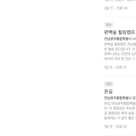
 액티비티를 즐기기에 
2달 전
조회 24
하는 시간이 될 것입니
 미각을 만족시켜 줍니다
입니다. 주말이면 방문
 사람들과 함께하세요.
캠핑
도: ★★★★★
편백숲 힐링캠프
전남광주통합특별시 나주
편백숲 힐링캠프 전남광
한 힐링 공간입니다. 이
편백 나무는 자연의 소
에서의 커피 한 잔은 
론 친구나 연인과 함께 
1달 전
조회 27
 기회도 많은데, 자전
빛 아래서 시간을 보내
며, 깨끗하고 잘 관리된
 조화 속에서 힐링할 
캠핑
 나주로 떠나 여유로움
온길
전남광주통합특별시 강진
온길 전남광주통합특별시
다. 이 캠핑장은 푸르른
길 캠핑장은 특히 송림
들에게는 더 없이 좋은 
야외 활동도 가능해 가족
1달 전
조회 32
 일상에서 벗어나 여러 
핑장은 특히 주말이면 