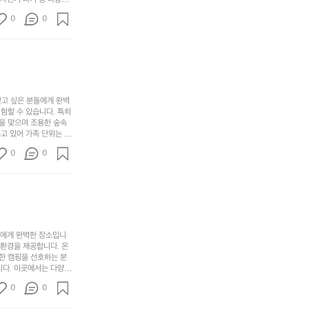
보
해
의
무
께 소중한 추억을 창출
세
야
0
0
경
다양한 요리를 제공하여
게,
요.
하
고 있는 캠핑장 중 하나
계
형
마
나
에서 가족 및 사랑하는
를
태,
치
여
김하였습니다. 인기 정
자
색
암
기
연
감
막
에
스
사
커
자
럽
이
찾고 싶은 분들에게 완벽
튼
리
할 수 있습니다. 특히 
게
의
을
를
을 맞으며 조용한 숲속
이
아
조
잡
고 있어 가족 단위는 물
어
주
용
았
티비티를 즐길 수 있는
주
미
0
0
 캠프파이어를 즐기며 별
히
는
는
묘
최우선으로 생각하고 있으
내
데
미가 됩니다. 자연과의
R
한
리
정
추천드립니다. 지금 바로
I
밸
듯
말
D
런
이.
시
G
스
P
원
E
가
o
들에게 완벽한 장소입니
하
M
존
 환경을 제공합니다. 온
l
고
O
한 캠핑을 선호하는 분
재
a
경
다. 이곳에서는 다양한 
U
합
r
치
도 즐길 수 있어 바쁜
N
니
t
0
도
0
 제공합니다.  온길 캠
T
다.
e
좋
운 자연 경관은 언제 가