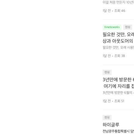
 예를 들자면 일
이걸 처음 만든지 10년
 무게, 형태, 색감 사
것. R 지퍼 지
1달 전
조회 46
야에 걸리적거리지 않는
집착했습니다. 튼
다. 튼튼한 내구도와 넉
 만져보며 경험해 보시
습니다.  이 디
Kineticworks
캠핑
필요한 것만, 오
상과 아웃도어의 
나보세요.
필요한 것만, 오래 사
 이어주는 RIDGE MO
1달 전
조회 38
캠핑
3년만에 방문한 
 여기에 자리를 
 좋고 1박 2일은
3년만에 방문한 6월의
고 경치도 좋네요  서해치
 음식물.쓰레기봉투
1달 전
조회 51
관리) .수금하면서 음식
 항구에서부터 
까지 버스도 다니네요 
할때까지 물놀이 
캠핑
하이글루
전남광주통합특별시 담양