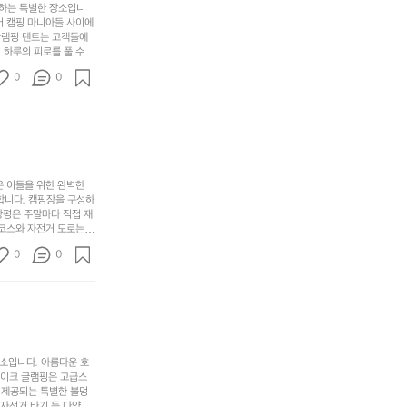
포
분
갑’입
사하는 특별한 장소입니
이
리
하
니
어 캠핑 마니아들 사이에
걸
해
글램핑 텐트는 고객들에
고,
다.
리
 하루의 피로를 풀 수
변
단
일
는
친구나 가족과 함께 좋
캠
순
상
0
순
0
아하는 이들에게 더욱 참
핑!
하
에
간
. 하이글루에서 특별한
지
서
🏕
 아래에서 별을 바라보며
이
만
늘
있
역
부
지
습
시
족
니
니
너
하
고
다.
무
은 이들을 위한 완벽한
지
다
그
좋
합니다. 캠핑장을 구성하
않
니
창평은 주말마다 직접 재
럴
네
은
고
 코스와 자전거 도로는
때
요
 계곡 소리를 들으며 깊
디
싶
는
이
0
0
히 어린이들은 안전하게
자
어
차
번
 탐험하는 재미도 포레스
인.
지
분
에
. 포레스트 창평은 단
일
는
★★★★★
하
는
상
물
게
솔
과
건
눈
밭?
아
에
을
이
소입니다. 아름다운 호
웃
는
가
라
레이크 글램핑은 고급스
도
크
려
고
 제공되는 특별한 불멍
어
기,
 자전거 타기 등 다양한