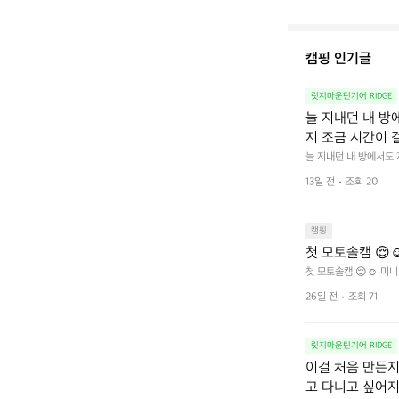
캠핑 인기글
릿지마운틴기어 RIDGE
늘 지내던 내 방
지 조금 시간이 
을 조용히 내리듯이
늘 지내던 내 방에서도
다.  그럴 때는 차분하게
를 차단하고, 얼
13일 전
조회 20
줍니다.  차가운 공기를
이 됩니다.  안녕
히 주무세요.
캠핑
첫 모토솔캠 😌☺
첫 모토솔캠 😌☺️ 미니
26일 전
조회 71
릿지마운틴기어 RIDGE
이걸 처음 만든지 
고 다니고 싶어지