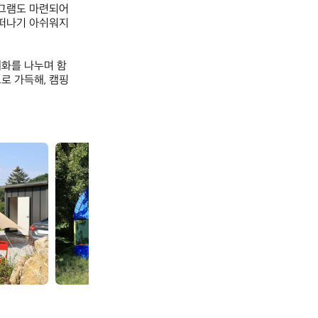
그램도 마련되어 
 떠나기 아쉬워지
대화를 나누며 함
로 가득해, 캠핑
모
모
짜
짜
르
르
트
트