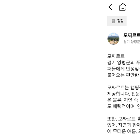
캠핑
모
모짜르
짜
경기 양평군
르
트
모짜르트  

경기 양평군의 푸
퍼들에게 안성맞춤
불어오는 편안한 
모짜르트는 캠핑장
제공합니다. 전문
은 물론, 자연 
도 매력적이며, 
또한, 모짜르트 
있어, 자연과 함
어 무더운 여름,