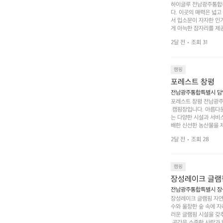
하이글루 전남광주통합특
다. 이곳의 매력은 넓
서 입소문이 자자한 인
게 아늑한 잠자리를 제공
 있는 완벽한 조화가 이
2달 전
조회 31
은 시간을 보낼 수 있
조할 만한 장소가 됩니다
 순간을 만끽해보세요.
 나누는 이야기들은 여러
캠핑
포레스트 창평
전남광주통합특별시 담양군
포레스트 창평 전남광주통
 캠핑장입니다. 아름다
는 다양한 시설과 서비스
배한 신선한 농산물을 제
 캠퍼들이 탐험과 모험
2달 전
조회 28
은 숙면을 취할 수 있는
 놀 수 있는 놀이시설
트 창평의 매력 중 하나
순한 캠핑 그 이상을 제
캠핑
장성레이크 글램
전남광주통합특별시 장성
장성레이크 글램핑 자연
수와 울창한 숲 속에 자
러운 글램핑 시설을 갖
 공간은 소중한 사람과 