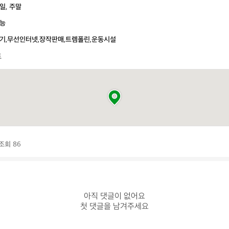
일, 주말
능
기,무선인터넷,장작판매,트렘폴린,운동시설
트
조회 86
아직 댓글이 없어요

첫 댓글을 남겨주세요