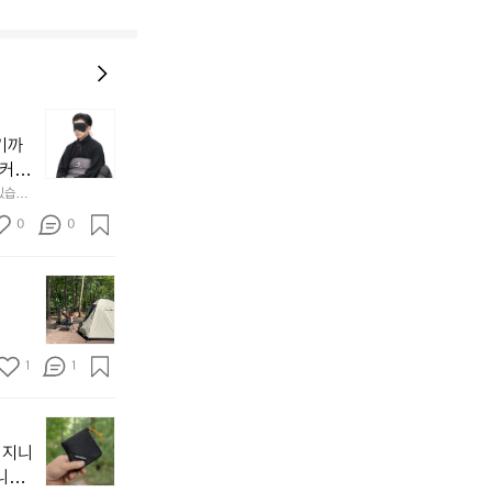
늘
지
기까
내
 커튼
던
 공기
있습니
내
근히 감싸
의 밤
방
0
0
  안녕
에
서
첫
도
모
자
토
연
솔
속
1
1
캠
에
서
😌
의
☺️
이
휴
미
걸
 지니
식
니
처
에
미
다. 
음