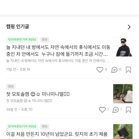
캠핑 인기글
늘
릿지마운틴기어 RIDGE
캠핑
지
늘 지내던 내 방에서도 자연 속에서의 휴식에서도 이동 
내
중인 차 안에서도  누구나 잠에 들기까지 조금 시간이
던
 걸리는 순간이 있습니다.  그럴 때는 차분하게 눈을 가
늘 지내던 내 방에서도 자연 속에서의 휴식에서도 이동 중인 차 안에서도  누
내
구나 잠에 들기까지 조금 시간이 걸리는 순간이 있습니다.  그럴 때는 차분하
려보세요. 마치 암막 커튼을 조용히 내리듯이.  Polarte
방
11일 전
조회 19
0
0
게 눈을 가려보세요. 마치 암막 커튼을 조용히 내리듯이.  Polartec® Wind
c® Wind Pro™의 온기가 눈가를 포근히 감싸줍니다. 
에
 Pro™의 온기가 눈가를 포근히 감싸줍니다.  차가운 공기를 차단하고, 얼굴
에 밀착하여 빛을 막아줍니다.  이 슬립 웜을 쓰는 것만으로 그곳은 나만의
서
 차가운 공기를 차단하고, 얼굴에 밀착하여 빛을 막아
 밤이 됩니다.  안녕히 주무세요.
첫
도
캠핑
줍니다.  이 슬립 웜을 쓰는 것만으로 그곳은 나만의 밤
모
자
첫 모토솔캠 😌☺️ 미니미니멀👌🏼
이 됩니다.  안녕히 주무세요.
토
연
첫 모토솔캠 😌☺️ 미니미니멀👌🏼
솔
속
24일 전
조회 70
1
1
캠
에
서
😌
의
☺️
이
릿지마운틴기어 RIDGE
캠핑
휴
미
걸
이걸 처음 만든지 10년이 넘었군요. 릿지의 초기 제품
식
니
처