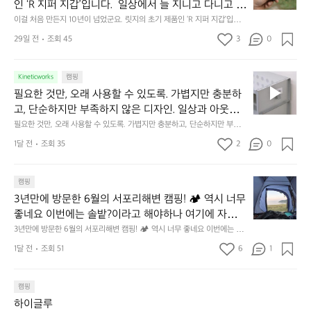
에
미
인 ‘R 지퍼 지갑’입니다.  일상에서 늘 지니고 다니고 싶
음
서
니
어지는 물건에는 크기, 무게, 형태, 색감 사이의 아주 미
이걸 처음 만든지 10년이 넘었군요. 릿지의 초기 제품인 ‘R 지퍼 지갑’입니
만
도
멀
다.  일상에서 늘 지니고 다니고 싶어지는 물건에는 크기, 무게, 형태, 색감
묘한 밸런스가 존재합니다.  예를 들자면 일에 집중하
든
29일 전
조회 45
3
0
이
 사이의 아주 미묘한 밸런스가 존재합니다.  예를 들자면 일에 집중하느라 책
👌🏼
느라 책상 위 가장자리에 대충 걸쳐 놓아도 시야에 걸
지
상 위 가장자리에 대충 걸쳐 놓아도 시야에 걸리적거리지 않는 것. R 지퍼 지
동
갑은 바로 그 위화감 없는 균형감에서 출발했습니다.  그중에서도 슬림함에
1
리적거리지 않는 것. R 지퍼 지갑은 바로 그 위화감 없
중
 철저히 집착했습니다. 튼튼한 내구도와 넉넉한 수납력을 해치치 않는 선에
필
0
Kineticworks
캠핑
는 균형감에서 출발했습니다.  그중에서도 슬림함에 철
인
서, 가장 가볍고 얇게 설계했습니다.  이 디자인과 사용감은, 꼭 직접 손으로
요
년
필요한 것만, 오래 사용할 수 있도록. 가볍지만 충분하
차
저히 집착했습니다. 튼튼한 내구도와 넉넉한 수납력을
 만져보며 경험해 보시기를 바랍니다.
한
이
안
고, 단순하지만 부족하지 않은 디자인. 일상과 아웃도
 해치치 않는 선에서, 가장 가볍고 얇게 설계했습니다. 
것
넘
에
어의 경계를 자연스럽게 이어주는 RIDGE MOUNTAIN 
필요한 것만, 오래 사용할 수 있도록. 가볍지만 충분하고, 단순하지만 부족하
 이 디자인과 사용감은, 꼭 직접 손으로 만져보며 경험
만,
었
서
지 않은 디자인. 일상과 아웃도어의 경계를 자연스럽게 이어주는 RIDGE M
GEAR. 키네틱웍스에서 만나보세요.
해 보시기를 바랍니다.
오
군
1달 전
조회 35
2
0
OUNTAIN GEAR. 키네틱웍스에서 만나보세요.
도
래
요.
누
사
릿
구
3
용
캠핑
지
나
년
할
의
3년만에 방문한 6월의 서포리해변 캠핑! 🏕 역시 너무 
잠
만
수
초
에
좋네요 이번에는 솔밭?이라고 해야하나 여기에 자리를 
에
있
기
들
잡았는데 정말 시원하고 경치도 좋네요  서해치고 물도 
3년만에 방문한 6월의 서포리해변 캠핑! 🏕 역시 너무 좋네요 이번에는 솔
방
도
제
기
밭?이라고 해야하나 여기에 자리를 잡았는데 정말 시원하고 경치도 좋네요 
맑은편, 아이들도 놀기 좋고 1박 2일은 넘 짧게 느껴지
문
록.
1달 전
조회 51
6
품
1
 서해치고 물도 맑은편, 아이들도 놀기 좋고 1박 2일은 넘 짧게 느껴지네요  .
까
네요  .1박 1동 1만원 (수금은 7시쯤, 동네에서 관리) .수
한
가
인
1박 1동 1만원 (수금은 7시쯤, 동네에서 관리) .수금하면서 음식물.쓰레기봉
지
투를 1개씩 나누어줌 .솔밭에 바로 화장실있음 .5분거리 cu .2분거리 음식점  
6
금하면서 음식물.쓰레기봉투를 1개씩 나누어줌 .솔밭에 
볍
‘R
조
항구에서부터 해변까지 버스도 다니네요 ㅎㅎㅎ 아이들 엄청 좋아하네요 점
월
캠핑
지
지
바로 화장실있음 .5분거리 cu .2분거리 음식점  항구에
금
심쯤도착해서 철수할때까지 물놀이 3타임이나 했네요 ⛱️
의
만
퍼
하이글루
서부터 해변까지 버스도 다니네요 ㅎㅎㅎ 아이들 엄청
시