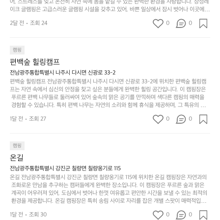
려
잡았습니다.  인기 정도: ★★★★★
고
어, 스트레스를 잊고 온전히 자연 속에 몸을 맡길 수 있는 완벽한 환경을 자랑합니다. 장성레
어
기,
보
이크 글램핑은 고급스러운 글램핑 시설을 갖추고 있어, 바쁜 일상에서 잠시 벗어나 이곳에
해
의
무
 오면 사치스러운 휴식이 가능해집니다. 독립된 텐트에서 제공되는 특별한 불멍 공간은 소중
세
야
2달 전
조회 24
0
0
경
한 사람과 함께 따뜻한 이야기를 나눌 수 있는 소중한 시간을 만들어 줍니다. 또한, 주변의 자
게,
요.
하
연 환경은 하이킹과 자전거 타기 등 다양한 액티비티를 즐기기에 그야말로 완벽한 조건을 갖
계
형
마
나
추고 있습니다. 이곳에서의 캠핑은 단순한 숙박이 아닌, 가족과 친구들과 함께 소중한 추억
를
태,
치
여
을 창출하는 시간이 될 것입니다. 특히 식사를 좋아하는 분들에게는 매주 특별한 바비큐 파
캠핑
자
색
암
기
티와 지역에서 나는 신선한 재료로 만든 다양한 요리를 제공하여 미각을 만족시켜 줍니다. 
편백숲 힐링캠프
연
감
 장성레이크 글램핑은 그 아름다운 경관과 최고 품질의 시설 덕분에 최근 몇 년 사이에 특히
막
에
스
사
 주목받고 있는 캠핑장 중 하나입니다. 주말이면 방문객이 가득해 예약이 빠르게 차는 만큼
전남광주통합특별시 나주시 다시면 신광로 33-2
커
자
 미리 일정을 계획하시는 것이 좋습니다. 나만의 프라이빗한 공간에서 가족 및 사랑하는 사
럽
이
편백숲 힐링캠프 전남광주통합특별시 나주시 다시면 신광로 33-2에 위치한 편백숲 힐링캠
튼
리
람들과 함께하세요. 당신의 대자연 속 힐링을 기다리는 장성레이크 글램핑은 언젠가 반드시
프는 자연 속에서 심신의 안정을 찾고 싶은 분들에게 완벽한 힐링 공간입니다. 이 캠핑장은
게
의
을
를
 방문해봐야 할 명소로 자리매김하였습니다. 인기 정도: ★★★★★
 푸르른 편백 나무들로 둘러싸여 있어 숲속의 맑은 공기를 만끽하며 색다른 캠핑의 매력을
이
아
조
잡
 경험할 수 있습니다. 특히 편백 나무는 자연의 소리와 함께 휴식을 제공하며, 그 특유의 아로
어
주
용
았
마향이 심리적 안정감을 가져다줍니다. 이곳에서 아침 햇살을 맞으며 조용한 숲속에서의 커
주
미
1달 전
조회 27
0
0
피 한 잔은 그 어떤 도시의 카페에서 느끼기 힘든 특별함을 선사합니다. 편백숲 힐링캠프는
히
는
는
묘
 다양한 숙소 타입을 갖추고 있어 가족 단위는 물론 친구나 연인과 함께 더욱 기억에 남는 특
내
데
별한 시간을 보낼 수 있습니다. 주변에는 자전거 도로와 하이킹 트레일이 있어 액티비티를
R
한
리
정
 즐길 수 있는 기회도 많은데, 자전거를 타거나 숲속을 거닐며 다양한 생태계를 체험해보는
I
캠핑
밸
듯
말
 것도 일상의 스트레스를 잊게 해줍니다. 또한, 캠프파이어를 즐기며 별빛 아래서 시간을 보
D
런
온길
이.
시
내는 것은 일상에서 벗어나 새로운 여유를 찾는 방법입니다. 운영자는 항상 방문객의 편안함
G
스
P
과 안전을 최우선으로 생각하고 있으며, 깨끗하고 잘 관리된 시설을 자랑합니다. 가족들이
원
전남광주통합특별시 강진군 칠량면 칠량옹기로 115
E
가
 함께하는 모닥불 구이 파티나 친구들과의 캠핑 퀴즈도 놓칠 수 없는 재미가 됩니다. 자연과
o
온길 전남광주통합특별시 강진군 칠량면 칠량옹기로 115에 위치한 온길 캠핑장은 자연과의
하
M
의 조화 속에서 힐링할 수 있는 편백숲 힐링캠프는 현대인의 바쁜 일상에서 벗어나 소중한
존
 조화로운 만남을 추구하는 캠퍼들에게 완벽한 장소입니다. 이 캠핑장은 푸르른 숲과 맑은
l
고
 시간을 가지고 싶은 분들에게 특히 추천드립니다. 지금 바로 나주로 떠나 여유로움과 행복
O
 계곡이 어우러져 있어, 도심에서 벗어나 한껏 여유롭고 편안한 시간을 보낼 수 있는 최적의
재
a
경
이 가득한 캠핑을 경험해보세요! 인기 정도: ★★★★☆
 환경을 제공합니다. 온길 캠핑장은 특히 송림 사이로 자리를 잡은 개별 스팟이 매력적입니
U
합
r
치
다. 각 사이트마다 적당한 간격이 유지되어 있어 프라이빗한 캠핑을 선호하는 분들에게는 더 
N
니
t
1달 전
조회 30
0
도
0
없이 좋은 선택이지요. 숲속에서의 고요한 밤, 별빛 아래서의 캠핑은 마치 동화 속에 들어온