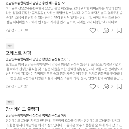
서
충
지
간
전남광주통합특별시 담양군 용면 해오름길 22
 좋아하네요 점심쯤도착해서 철수할때까지 물놀이 3
포
분
갑’입
하이글루 전남광주통합특별시 담양군 용면 해오름길 22에 위치한 하이글루는 자연과 함께
이
타임이나 했네요 ⛱️
리
하
니
하는 캠핑의 진정한 즐거움을 선사하는 특별한 장소입니다. 이곳의 매력은 넓고 평화로운 숲
걸
해
속에서 조용히 힐링할 수 있는 공간이 널리 펼쳐져 있다는 점입니다. 하이글루는 최근 들어
고,
다.
리
 캠핑 마니아들 사이에서 입소문이 자자한 인기 명소로, 사계절 내내 다양한 액티비티로 방
변
단
일
는
문객들을 맞이합니다. 특히, 하이글루의 독특한 시설인 글램핑 텐트는 고객들에게 아늑한 잠
캠
순
상
2달 전
조회 30
0
순
0
자리를 제공하며, 캠핑의 매력을 한층 더해 줍니다. 밖에서는 자연의 소리를 들으며, 내부에
핑!
하
에
간
서는 편안한 침대에서 하루의 피로를 풀 수 있는 완벽한 조화가 이루어집니다. 이곳의 장점
지
서
🏕
은 또 다른 캠핑의 매력인 바베큐 파티를 즐길 수 있는 공간이 마련되어 있어 친구나 가족과
이
만
 함께 좋은 시간을 보낼 수 있다는 것입니다. 또한, 하이글루 인근에는 다양한 트레킹 코스와
늘
캠핑
있
역
 자전거 도로가 있어 아웃도어 활동을 좋아하는 이들에게 더욱 참조할 만한 장소가 됩니다.
부
지
습
시
포레스트 창평
 담양의 아름다운 자연과 함께, 건강한 레저 활동을 즐기며 행복한 캠핑 경험을 쌓으실 수 있
족
니
니
너
습니다. 하이글루에서 특별한 순간을 만끽해보세요. 따뜻한 햇살과 함께하는 아침, 상징적인 
전남광주통합특별시 담양군 창평면 일산길 235-13
하
고
다.
무
담양의 죽녹원과 함께 어우러진 저녁, 그리고 고요한 밤하늘 아래에서 별을 바라보며 나누는 
포레스트 창평 전남광주통합특별시 담양군 창평면 일산길 235-13  포레스트 창평은 자연의
지
다
이야기들은 여러분의 캠핑 여행을 더욱 특별하게 만들어 줄 것입니다.  인기 정도: ★★★★
그
좋
 품속에서 진정한 휴식을 찾고 싶은 이들을 위한 완벽한 캠핑장입니다. 아름다운 전라남도의 
않
니
★
산악지대에 위치한 이 캠핑장은 푸른 숲과 맑은 계곡이 어우러진 경치로 방문객을 맞이합니
럴
네
은
고
다. 캠핑장을 구성하는 다양한 시설과 서비스 덕분에 가족, 친구, 연인과 함께 특별한 순간을
때
요
 만들어갈 수 있는 최적의 공간이 됩니다.  포레스트 창평은 주말마다 직접 재배한 신선한 농
디
싶
는
이
2달 전
조회 27
0
0
산물을 제공하는 캠핑장으로, 현지에서만 느낄 수 있는 자연의 맛을 경험할 수 있습니다. 또
자
어
차
번
한, 다양한 트레킹 코스와 자전거 도로는 캠퍼들이 탐험과 모험의 짜릿함을 누릴 수 있도록
인.
지
분
에
 만들어졌습니다. 저녁에는 별빛 아래에서 바베큐 파티를 즐기거나, 잔잔한 계곡 소리를 들
일
는
으며 깊은 숙면을 취할 수 있는 기회를 제공합니다.  이곳은 자연과의 완벽한 조화를 이루며,
하
는
캠핑
상
물
 다채로운 야외 활동을 제공합니다. 특히 어린이들은 안전하게 놀 수 있는 놀이시설이 마련
게
솔
장성레이크 글램핑
되어 있어 부모님들과 함께 즐거운 시간을 보낼 수 있습니다. 주변의 다양한 관광지와 먹거
과
건
눈
밭?
리를 탐험하는 재미도 포레스트 창평의 매력 중 하나입니다.  또한, 캠핑장을 방문한 후 지속
전남광주통합특별시 장성군 북이면 수성로 166
아
에
을
이
적으로 재방문하는 이들이 많아 인기가 날로 상승하고 있습니다. 포레스트 창평은 단순한 캠
장성레이크 글램핑 자연과 현대적인 편안함이 조화를 이루는 장성레이크 글램핑은 힐링과
웃
는
가
라
핑 그 이상을 제공하며, 자연을 사랑하는 모든 이들에게 꼭 한번 경험해봐야 할 장소로 자리
 모험을 동시에 제공하는 최적의 장소입니다. 아름다운 호수와 울창한 숲 속에 자리 잡고 있
도
크