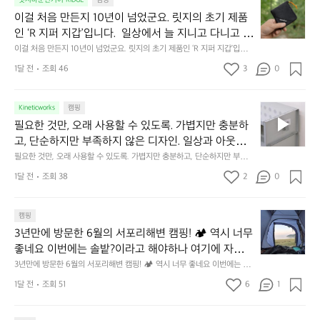
이
릿지마운틴기어 RIDGE
캠핑
휴
미
걸
이걸 처음 만든지 10년이 넘었군요. 릿지의 초기 제품
식
니
처
에
미
인 ‘R 지퍼 지갑’입니다.  일상에서 늘 지니고 다니고 싶
음
서
니
어지는 물건에는 크기, 무게, 형태, 색감 사이의 아주 미
이걸 처음 만든지 10년이 넘었군요. 릿지의 초기 제품인 ‘R 지퍼 지갑’입니
만
도
멀
다.  일상에서 늘 지니고 다니고 싶어지는 물건에는 크기, 무게, 형태, 색감
묘한 밸런스가 존재합니다.  예를 들자면 일에 집중하
든
1달 전
조회 46
3
0
이
 사이의 아주 미묘한 밸런스가 존재합니다.  예를 들자면 일에 집중하느라 책
👌🏼
느라 책상 위 가장자리에 대충 걸쳐 놓아도 시야에 걸
지
상 위 가장자리에 대충 걸쳐 놓아도 시야에 걸리적거리지 않는 것. R 지퍼 지
동
갑은 바로 그 위화감 없는 균형감에서 출발했습니다.  그중에서도 슬림함에
1
리적거리지 않는 것. R 지퍼 지갑은 바로 그 위화감 없
중
 철저히 집착했습니다. 튼튼한 내구도와 넉넉한 수납력을 해치치 않는 선에
필
0
Kineticworks
캠핑
는 균형감에서 출발했습니다.  그중에서도 슬림함에 철
인
서, 가장 가볍고 얇게 설계했습니다.  이 디자인과 사용감은, 꼭 직접 손으로
요
년
필요한 것만, 오래 사용할 수 있도록. 가볍지만 충분하
차
저히 집착했습니다. 튼튼한 내구도와 넉넉한 수납력을
 만져보며 경험해 보시기를 바랍니다.
한
이
안
고, 단순하지만 부족하지 않은 디자인. 일상과 아웃도
 해치치 않는 선에서, 가장 가볍고 얇게 설계했습니다. 
것
넘
에
어의 경계를 자연스럽게 이어주는 RIDGE MOUNTAIN 
필요한 것만, 오래 사용할 수 있도록. 가볍지만 충분하고, 단순하지만 부족하
 이 디자인과 사용감은, 꼭 직접 손으로 만져보며 경험
만,
었
서
지 않은 디자인. 일상과 아웃도어의 경계를 자연스럽게 이어주는 RIDGE M
GEAR. 키네틱웍스에서 만나보세요.
해 보시기를 바랍니다.
오
군
1달 전
조회 38
2
0
OUNTAIN GEAR. 키네틱웍스에서 만나보세요.
도
래
요.
누
사
릿
구
3
용
캠핑
지
나
년
할
의
3년만에 방문한 6월의 서포리해변 캠핑! 🏕 역시 너무 
잠
만
수
초
에
좋네요 이번에는 솔밭?이라고 해야하나 여기에 자리를 
에
있
기
들
잡았는데 정말 시원하고 경치도 좋네요  서해치고 물도 
3년만에 방문한 6월의 서포리해변 캠핑! 🏕 역시 너무 좋네요 이번에는 솔
방
도
제
기
밭?이라고 해야하나 여기에 자리를 잡았는데 정말 시원하고 경치도 좋네요 
맑은편, 아이들도 놀기 좋고 1박 2일은 넘 짧게 느껴지
문
록.
1달 전
조회 51
6
품
1
 서해치고 물도 맑은편, 아이들도 놀기 좋고 1박 2일은 넘 짧게 느껴지네요  .
까
네요  .1박 1동 1만원 (수금은 7시쯤, 동네에서 관리) .수
한
가
인
1박 1동 1만원 (수금은 7시쯤, 동네에서 관리) .수금하면서 음식물.쓰레기봉
지
투를 1개씩 나누어줌 .솔밭에 바로 화장실있음 .5분거리 cu .2분거리 음식점  
6
금하면서 음식물.쓰레기봉투를 1개씩 나누어줌 .솔밭에 
볍
‘R
조