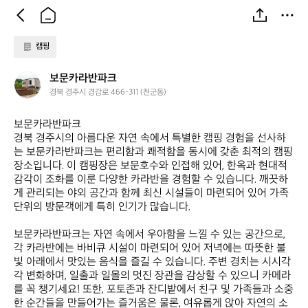
캠핑
보
보문카라반파크
문
경북 경주시 경감로 466-311 (천군동)
카
라
보문카라반파크  

반
경북 경주시의 아름다운 자연 속에서 특별한 캠핑 경험을 선사하
파
는 보문카라반파크는 편리함과 쾌적함을 동시에 갖춘 최적의 캠핑 
크
장소입니다. 이 캠핑장은 보문호수와 인접해 있어, 한옥과 현대적 
감각이 조화를 이룬 다양한 카라반을 경험할 수 있습니다. 깨끗하
게 관리되는 야외 공간과 함께 최신 시설들이 마련되어 있어 가족 
단위의 방문객에게 특히 인기가 많습니다.

보문카라반파크는 자연 속에서 우아함을 느낄 수 있는 공간으로, 
각 카라반에는 바비큐 시설이 마련되어 있어 저녁에는 따뜻한 불
빛 아래에서 맛있는 음식을 즐길 수 있습니다. 주변 경치는 시시각
각 변화하며, 일출과 일몰의 멋진 장관을 감상할 수 있으니 카메라
를 꼭 챙기세요! 또한, 포토존과 잔디밭에서 친구 및 가족들과 소중
한 순간들을 만들어가는 즐거움은 물론, 여유롭게 앉아 자연의 소