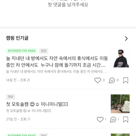
첫 댓글을 남겨주세요
캠핑 인기글
늘
릿지마운틴기어 RIDGE
캠핑
지
늘 지내던 내 방에서도 자연 속에서의 휴식에서도 이동 
내
중인 차 안에서도  누구나 잠에 들기까지 조금 시간이
던
 걸리는 순간이 있습니다.  그럴 때는 차분하게 눈을 가
늘 지내던 내 방에서도 자연 속에서의 휴식에서도 이동 중인 차 안에서도  누
내
구나 잠에 들기까지 조금 시간이 걸리는 순간이 있습니다.  그럴 때는 차분하
려보세요. 마치 암막 커튼을 조용히 내리듯이.  Polarte
방
14일 전
조회 21
0
0
게 눈을 가려보세요. 마치 암막 커튼을 조용히 내리듯이.  Polartec® Wind
c® Wind Pro™의 온기가 눈가를 포근히 감싸줍니다. 
에
 Pro™의 온기가 눈가를 포근히 감싸줍니다.  차가운 공기를 차단하고, 얼굴
에 밀착하여 빛을 막아줍니다.  이 슬립 웜을 쓰는 것만으로 그곳은 나만의
서
 차가운 공기를 차단하고, 얼굴에 밀착하여 빛을 막아
 밤이 됩니다.  안녕히 주무세요.
첫
도
캠핑
줍니다.  이 슬립 웜을 쓰는 것만으로 그곳은 나만의 밤
모
자
첫 모토솔캠 😌☺️ 미니미니멀👌🏼
이 됩니다.  안녕히 주무세요.
토
연
첫 모토솔캠 😌☺️ 미니미니멀👌🏼
솔
속
27일 전
조회 71
1
1
캠
에
서
😌
의
☺️