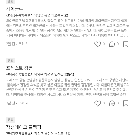
항구에서부터 해변까지 버스도 다니네요 ㅎㅎㅎ 아이들 엄청 좋아하네요 점
월
캠핑
지
지
바로 화장실있음 .5분거리 cu .2분거리 음식점  항구에
금
심쯤도착해서 철수할때까지 물놀이 3타임이나 했네요 ⛱️
의
만
퍼
하이글루
서부터 해변까지 버스도 다니네요 ㅎㅎㅎ 아이들 엄청
시
서
충
지
간
전남광주통합특별시 담양군 용면 해오름길 22
 좋아하네요 점심쯤도착해서 철수할때까지 물놀이 3
포
분
갑’입
하이글루 전남광주통합특별시 담양군 용면 해오름길 22에 위치한 하이글루는 자연과 함께
이
타임이나 했네요 ⛱️
리
하
니
하는 캠핑의 진정한 즐거움을 선사하는 특별한 장소입니다. 이곳의 매력은 넓고 평화로운 숲
걸
해
속에서 조용히 힐링할 수 있는 공간이 널리 펼쳐져 있다는 점입니다. 하이글루는 최근 들어
고,
다.
리
 캠핑 마니아들 사이에서 입소문이 자자한 인기 명소로, 사계절 내내 다양한 액티비티로 방
변
단
일
는
문객들을 맞이합니다. 특히, 하이글루의 독특한 시설인 글램핑 텐트는 고객들에게 아늑한 잠
캠
순
상
2달 전
조회 31
0
순
0
자리를 제공하며, 캠핑의 매력을 한층 더해 줍니다. 밖에서는 자연의 소리를 들으며, 내부에
핑!
하
에
간
서는 편안한 침대에서 하루의 피로를 풀 수 있는 완벽한 조화가 이루어집니다. 이곳의 장점
지
서
🏕
은 또 다른 캠핑의 매력인 바베큐 파티를 즐길 수 있는 공간이 마련되어 있어 친구나 가족과
이
만
 함께 좋은 시간을 보낼 수 있다는 것입니다. 또한, 하이글루 인근에는 다양한 트레킹 코스와
늘
캠핑
있
역
 자전거 도로가 있어 아웃도어 활동을 좋아하는 이들에게 더욱 참조할 만한 장소가 됩니다.
부
지
습
시
포레스트 창평
 담양의 아름다운 자연과 함께, 건강한 레저 활동을 즐기며 행복한 캠핑 경험을 쌓으실 수 있
족
니
니
너
습니다. 하이글루에서 특별한 순간을 만끽해보세요. 따뜻한 햇살과 함께하는 아침, 상징적인 
전남광주통합특별시 담양군 창평면 일산길 235-13
하
고
다.
무
담양의 죽녹원과 함께 어우러진 저녁, 그리고 고요한 밤하늘 아래에서 별을 바라보며 나누는 
포레스트 창평 전남광주통합특별시 담양군 창평면 일산길 235-13  포레스트 창평은 자연의
지
다
이야기들은 여러분의 캠핑 여행을 더욱 특별하게 만들어 줄 것입니다.  인기 정도: ★★★★
그
좋
 품속에서 진정한 휴식을 찾고 싶은 이들을 위한 완벽한 캠핑장입니다. 아름다운 전라남도의 
않
니
★
산악지대에 위치한 이 캠핑장은 푸른 숲과 맑은 계곡이 어우러진 경치로 방문객을 맞이합니
럴
네
은
고
다. 캠핑장을 구성하는 다양한 시설과 서비스 덕분에 가족, 친구, 연인과 함께 특별한 순간을
때
요
 만들어갈 수 있는 최적의 공간이 됩니다.  포레스트 창평은 주말마다 직접 재배한 신선한 농
디
싶
는
이
2달 전
조회 28
0
0
산물을 제공하는 캠핑장으로, 현지에서만 느낄 수 있는 자연의 맛을 경험할 수 있습니다. 또
자
어
차
번
한, 다양한 트레킹 코스와 자전거 도로는 캠퍼들이 탐험과 모험의 짜릿함을 누릴 수 있도록
인.
지
분
에
 만들어졌습니다. 저녁에는 별빛 아래에서 바베큐 파티를 즐기거나, 잔잔한 계곡 소리를 들
일
는
으며 깊은 숙면을 취할 수 있는 기회를 제공합니다.  이곳은 자연과의 완벽한 조화를 이루며,
하
는
캠핑
상
물
 다채로운 야외 활동을 제공합니다. 특히 어린이들은 안전하게 놀 수 있는 놀이시설이 마련
게
솔
장성레이크 글램핑
되어 있어 부모님들과 함께 즐거운 시간을 보낼 수 있습니다. 주변의 다양한 관광지와 먹거
과
건
눈
밭?
리를 탐험하는 재미도 포레스트 창평의 매력 중 하나입니다.  또한, 캠핑장을 방문한 후 지속
전남광주통합특별시 장성군 북이면 수성로 166
아
에