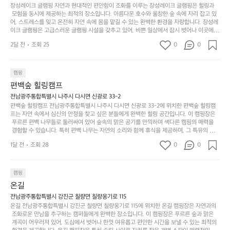
을
이
적으로 재방문하는 이들이 많아 인기가 날로 상승하고 있습니다. 포레스트 창평은 단순한 캠
장성레이크 글램핑 자연과 현대적인 편안함이 조화를 이루는 장성레이크 글램핑은 힐링과
웃
는
가
라
핑 그 이상을 제공하며, 자연을 사랑하는 모든 이들에게 꼭 한번 경험해봐야 할 장소로 자리
 모험을 동시에 제공하는 최적의 장소입니다. 아름다운 호수와 울창한 숲 속에 자리 잡고 있
도
크
려
잡았습니다.  인기 정도: ★★★★★
고
어, 스트레스를 잊고 온전히 자연 속에 몸을 맡길 수 있는 완벽한 환경을 자랑합니다. 장성레
어
기,
보
이크 글램핑은 고급스러운 글램핑 시설을 갖추고 있어, 바쁜 일상에서 잠시 벗어나 이곳에
해
의
무
 오면 사치스러운 휴식이 가능해집니다. 독립된 텐트에서 제공되는 특별한 불멍 공간은 소중
세
야
2달 전
조회 25
0
0
경
한 사람과 함께 따뜻한 이야기를 나눌 수 있는 소중한 시간을 만들어 줍니다. 또한, 주변의 자
게,
요.
하
연 환경은 하이킹과 자전거 타기 등 다양한 액티비티를 즐기기에 그야말로 완벽한 조건을 갖
계
형
마
나
추고 있습니다. 이곳에서의 캠핑은 단순한 숙박이 아닌, 가족과 친구들과 함께 소중한 추억
를
태,
치
여
을 창출하는 시간이 될 것입니다. 특히 식사를 좋아하는 분들에게는 매주 특별한 바비큐 파
캠핑
자
색
암
기
티와 지역에서 나는 신선한 재료로 만든 다양한 요리를 제공하여 미각을 만족시켜 줍니다. 
편백숲 힐링캠프
연
감
 장성레이크 글램핑은 그 아름다운 경관과 최고 품질의 시설 덕분에 최근 몇 년 사이에 특히
막
에
스
사
 주목받고 있는 캠핑장 중 하나입니다. 주말이면 방문객이 가득해 예약이 빠르게 차는 만큼
전남광주통합특별시 나주시 다시면 신광로 33-2
커
자
 미리 일정을 계획하시는 것이 좋습니다. 나만의 프라이빗한 공간에서 가족 및 사랑하는 사
럽
이
편백숲 힐링캠프 전남광주통합특별시 나주시 다시면 신광로 33-2에 위치한 편백숲 힐링캠
튼
리
람들과 함께하세요. 당신의 대자연 속 힐링을 기다리는 장성레이크 글램핑은 언젠가 반드시
프는 자연 속에서 심신의 안정을 찾고 싶은 분들에게 완벽한 힐링 공간입니다. 이 캠핑장은
게
의
을
를
 방문해봐야 할 명소로 자리매김하였습니다. 인기 정도: ★★★★★
 푸르른 편백 나무들로 둘러싸여 있어 숲속의 맑은 공기를 만끽하며 색다른 캠핑의 매력을
이
아
조
잡
 경험할 수 있습니다. 특히 편백 나무는 자연의 소리와 함께 휴식을 제공하며, 그 특유의 아로
어
주
용
았
마향이 심리적 안정감을 가져다줍니다. 이곳에서 아침 햇살을 맞으며 조용한 숲속에서의 커
주
미
1달 전
조회 28
0
0
피 한 잔은 그 어떤 도시의 카페에서 느끼기 힘든 특별함을 선사합니다. 편백숲 힐링캠프는
히
는
는
묘
 다양한 숙소 타입을 갖추고 있어 가족 단위는 물론 친구나 연인과 함께 더욱 기억에 남는 특
내
데
별한 시간을 보낼 수 있습니다. 주변에는 자전거 도로와 하이킹 트레일이 있어 액티비티를
R
한
리
정
 즐길 수 있는 기회도 많은데, 자전거를 타거나 숲속을 거닐며 다양한 생태계를 체험해보는
I
캠핑
밸
듯
말
 것도 일상의 스트레스를 잊게 해줍니다. 또한, 캠프파이어를 즐기며 별빛 아래서 시간을 보
D
런
온길
이.
시
내는 것은 일상에서 벗어나 새로운 여유를 찾는 방법입니다. 운영자는 항상 방문객의 편안함
G
스
P
과 안전을 최우선으로 생각하고 있으며, 깨끗하고 잘 관리된 시설을 자랑합니다. 가족들이
원
전남광주통합특별시 강진군 칠량면 칠량옹기로 115
E
가
 함께하는 모닥불 구이 파티나 친구들과의 캠핑 퀴즈도 놓칠 수 없는 재미가 됩니다. 자연과
o
온길 전남광주통합특별시 강진군 칠량면 칠량옹기로 115에 위치한 온길 캠핑장은 자연과의
하
M
의 조화 속에서 힐링할 수 있는 편백숲 힐링캠프는 현대인의 바쁜 일상에서 벗어나 소중한
존
 조화로운 만남을 추구하는 캠퍼들에게 완벽한 장소입니다. 이 캠핑장은 푸르른 숲과 맑은
l
고
 시간을 가지고 싶은 분들에게 특히 추천드립니다. 지금 바로 나주로 떠나 여유로움과 행복
O
 계곡이 어우러져 있어, 도심에서 벗어나 한껏 여유롭고 편안한 시간을 보낼 수 있는 최적의
재
a
경
이 가득한 캠핑을 경험해보세요! 인기 정도: ★★★★☆