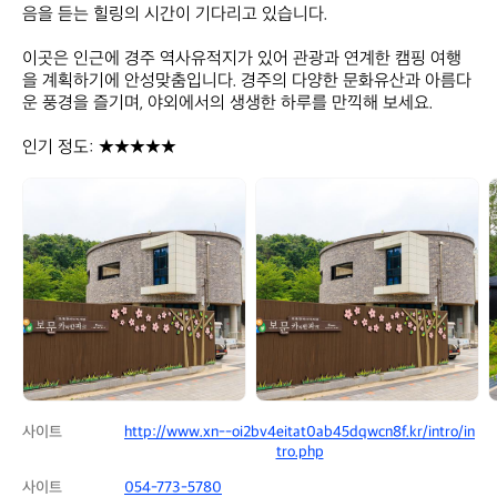
음을 듣는 힐링의 시간이 기다리고 있습니다.

이곳은 인근에 경주 역사유적지가 있어 관광과 연계한 캠핑 여행
을 계획하기에 안성맞춤입니다. 경주의 다양한 문화유산과 아름다
운 풍경을 즐기며, 야외에서의 생생한 하루를 만끽해 보세요.

인기 정도: ★★★★★
보
보
문
문
카
카
라
라
반
반
파
파
크
크
사이트
http://www.xn--oi2bv4eitat0ab45dqwcn8f.kr/intro/in
tro.php
사이트
054-773-5780