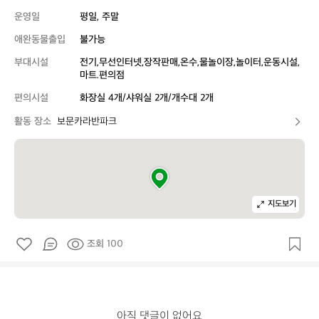
운영일
평일, 주말
애완동물출입
불가능
부대시설
전기,무선인터넷,장작판매,온수,물놀이장,놀이터,운동시설,
마트.편의점
편의시설
화장실 4개/샤워실 2개/개수대 2개
활동 장소
보문카라반파크
지도보기
조회 100
아직 댓글이 없어요
