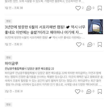
에
어의 경계를 자연스럽게 이어주는 RIDGE MOUNTAIN 
필요한 것만, 오래 사용할 수 있도록. 가볍지만 충분하고, 단순하지만 부족하
 이 디자인과 사용감은, 꼭 직접 손으로 만져보며 경험
만,
었
서
지 않은 디자인. 일상과 아웃도어의 경계를 자연스럽게 이어주는 RIDGE M
GEAR. 키네틱웍스에서 만나보세요.
해 보시기를 바랍니다.
오
군
1달 전
조회 38
2
0
OUNTAIN GEAR. 키네틱웍스에서 만나보세요.
도
래
요.
누
사
릿
구
3
용
캠핑
지
나
년
할
의
3년만에 방문한 6월의 서포리해변 캠핑! 🏕 역시 너무 
잠
만
수
초
에
좋네요 이번에는 솔밭?이라고 해야하나 여기에 자리를 
에
있
기
들
잡았는데 정말 시원하고 경치도 좋네요  서해치고 물도 
3년만에 방문한 6월의 서포리해변 캠핑! 🏕 역시 너무 좋네요 이번에는 솔
방
도
제
기
밭?이라고 해야하나 여기에 자리를 잡았는데 정말 시원하고 경치도 좋네요 
맑은편, 아이들도 놀기 좋고 1박 2일은 넘 짧게 느껴지
문
록.
1달 전
조회 51
6
품
1
 서해치고 물도 맑은편, 아이들도 놀기 좋고 1박 2일은 넘 짧게 느껴지네요  .
까
네요  .1박 1동 1만원 (수금은 7시쯤, 동네에서 관리) .수
한
가
인
1박 1동 1만원 (수금은 7시쯤, 동네에서 관리) .수금하면서 음식물.쓰레기봉
지
투를 1개씩 나누어줌 .솔밭에 바로 화장실있음 .5분거리 cu .2분거리 음식점  
6
금하면서 음식물.쓰레기봉투를 1개씩 나누어줌 .솔밭에 
볍
‘R
조
항구에서부터 해변까지 버스도 다니네요 ㅎㅎㅎ 아이들 엄청 좋아하네요 점
월
캠핑
지
지
바로 화장실있음 .5분거리 cu .2분거리 음식점  항구에
금
심쯤도착해서 철수할때까지 물놀이 3타임이나 했네요 ⛱️
의
만
퍼
하이글루
서부터 해변까지 버스도 다니네요 ㅎㅎㅎ 아이들 엄청
시
서
충
지
간
전남광주통합특별시 담양군 용면 해오름길 22
 좋아하네요 점심쯤도착해서 철수할때까지 물놀이 3
포
분
갑’입
하이글루 전남광주통합특별시 담양군 용면 해오름길 22에 위치한 하이글루는 자연과 함께
이
타임이나 했네요 ⛱️
리
하
니
하는 캠핑의 진정한 즐거움을 선사하는 특별한 장소입니다. 이곳의 매력은 넓고 평화로운 숲
걸
해
속에서 조용히 힐링할 수 있는 공간이 널리 펼쳐져 있다는 점입니다. 하이글루는 최근 들어
고,
다.
리
 캠핑 마니아들 사이에서 입소문이 자자한 인기 명소로, 사계절 내내 다양한 액티비티로 방
변
단
일
는
문객들을 맞이합니다. 특히, 하이글루의 독특한 시설인 글램핑 텐트는 고객들에게 아늑한 잠
캠
순
상
2달 전
조회 31
0
순
0
자리를 제공하며, 캠핑의 매력을 한층 더해 줍니다. 밖에서는 자연의 소리를 들으며, 내부에
핑!
하
에
간
서는 편안한 침대에서 하루의 피로를 풀 수 있는 완벽한 조화가 이루어집니다. 이곳의 장점
지
서
🏕
은 또 다른 캠핑의 매력인 바베큐 파티를 즐길 수 있는 공간이 마련되어 있어 친구나 가족과
이
만
 함께 좋은 시간을 보낼 수 있다는 것입니다. 또한, 하이글루 인근에는 다양한 트레킹 코스와
늘
캠핑
있
역
 자전거 도로가 있어 아웃도어 활동을 좋아하는 이들에게 더욱 참조할 만한 장소가 됩니다.