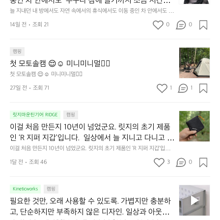
중인 차 안에서도  누구나 잠에 들기까지 조금 시간이
던
 걸리는 순간이 있습니다.  그럴 때는 차분하게 눈을 가
늘 지내던 내 방에서도 자연 속에서의 휴식에서도 이동 중인 차 안에서도  누
내
구나 잠에 들기까지 조금 시간이 걸리는 순간이 있습니다.  그럴 때는 차분하
려보세요. 마치 암막 커튼을 조용히 내리듯이.  Polarte
방
14일 전
조회 21
0
0
게 눈을 가려보세요. 마치 암막 커튼을 조용히 내리듯이.  Polartec® Wind
c® Wind Pro™의 온기가 눈가를 포근히 감싸줍니다. 
에
 Pro™의 온기가 눈가를 포근히 감싸줍니다.  차가운 공기를 차단하고, 얼굴
에 밀착하여 빛을 막아줍니다.  이 슬립 웜을 쓰는 것만으로 그곳은 나만의
서
 차가운 공기를 차단하고, 얼굴에 밀착하여 빛을 막아
 밤이 됩니다.  안녕히 주무세요.
첫
도
캠핑
줍니다.  이 슬립 웜을 쓰는 것만으로 그곳은 나만의 밤
모
자
첫 모토솔캠 😌☺️ 미니미니멀👌🏼
이 됩니다.  안녕히 주무세요.
토
연
첫 모토솔캠 😌☺️ 미니미니멀👌🏼
솔
속
27일 전
조회 71
1
1
캠
에
서
😌
의
☺️
이
릿지마운틴기어 RIDGE
캠핑
휴
미
걸
이걸 처음 만든지 10년이 넘었군요. 릿지의 초기 제품
식
니
처
에
미
인 ‘R 지퍼 지갑’입니다.  일상에서 늘 지니고 다니고 싶
음
서
니
어지는 물건에는 크기, 무게, 형태, 색감 사이의 아주 미
이걸 처음 만든지 10년이 넘었군요. 릿지의 초기 제품인 ‘R 지퍼 지갑’입니
만
도
멀
다.  일상에서 늘 지니고 다니고 싶어지는 물건에는 크기, 무게, 형태, 색감
묘한 밸런스가 존재합니다.  예를 들자면 일에 집중하
든
1달 전
조회 46
3
0
이
 사이의 아주 미묘한 밸런스가 존재합니다.  예를 들자면 일에 집중하느라 책
👌🏼
느라 책상 위 가장자리에 대충 걸쳐 놓아도 시야에 걸
지
상 위 가장자리에 대충 걸쳐 놓아도 시야에 걸리적거리지 않는 것. R 지퍼 지
동
갑은 바로 그 위화감 없는 균형감에서 출발했습니다.  그중에서도 슬림함에
1
리적거리지 않는 것. R 지퍼 지갑은 바로 그 위화감 없
중
 철저히 집착했습니다. 튼튼한 내구도와 넉넉한 수납력을 해치치 않는 선에
필
0
Kineticworks
캠핑
는 균형감에서 출발했습니다.  그중에서도 슬림함에 철
인
서, 가장 가볍고 얇게 설계했습니다.  이 디자인과 사용감은, 꼭 직접 손으로
요
년
필요한 것만, 오래 사용할 수 있도록. 가볍지만 충분하
차
저히 집착했습니다. 튼튼한 내구도와 넉넉한 수납력을
 만져보며 경험해 보시기를 바랍니다.
한
이
안
고, 단순하지만 부족하지 않은 디자인. 일상과 아웃도
 해치치 않는 선에서, 가장 가볍고 얇게 설계했습니다. 
것
넘