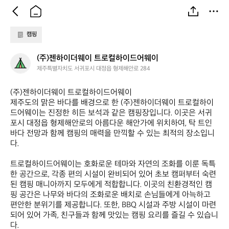
캠핑
(주)
(주)젠하이더웨이 트로컬하이드어웨이
젠
제주특별자치도 서귀포시 대정읍 형제해안로 284
하
이
(주)젠하이더웨이 트로컬하이드어웨이  

더
제주도의 맑은 바다를 배경으로 한 (주)젠하이더웨이 트로컬하이
웨
드어웨이는 진정한 히든 보석과 같은 캠핑장입니다. 이곳은 서귀
이
포시 대정읍 형제해안로의 아름다운 해안가에 위치하여, 탁 트인 
트
바다 전망과 함께 캠핑의 매력을 만끽할 수 있는 최적의 장소입니
로
다. 

컬
하
트로컬하이드어웨이는 호화로운 테마와 자연의 조화를 이룬 독특
이
한 공간으로, 각종 편의 시설이 완비되어 있어 초보 캠퍼부터 숙련
드
된 캠핑 매니아까지 모두에게 적합합니다. 이곳의 친환경적인 캠
어
웨
핑 공간은 나무와 바다의 조화로운 배치로 손님들에게 아늑하고 
이
편안한 분위기를 제공합니다. 또한, BBQ 시설과 주방 시설이 마련
되어 있어 가족, 친구들과 함께 맛있는 캠핑 요리를 즐길 수 있습니
다.
