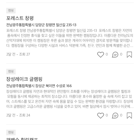
간
지
서
🏕
은 또 다른 캠핑의 매력인 바베큐 파티를 즐길 수 있는 공간이 마련되어 있어 친구나 가족과
이
만
 함께 좋은 시간을 보낼 수 있다는 것입니다. 또한, 하이글루 인근에는 다양한 트레킹 코스와
늘
캠핑
있
역
 자전거 도로가 있어 아웃도어 활동을 좋아하는 이들에게 더욱 참조할 만한 장소가 됩니다.
부
지
습
시
포레스트 창평
 담양의 아름다운 자연과 함께, 건강한 레저 활동을 즐기며 행복한 캠핑 경험을 쌓으실 수 있
족
니
니
너
습니다. 하이글루에서 특별한 순간을 만끽해보세요. 따뜻한 햇살과 함께하는 아침, 상징적인 
전남광주통합특별시 담양군 창평면 일산길 235-13
하
고
다.
무
담양의 죽녹원과 함께 어우러진 저녁, 그리고 고요한 밤하늘 아래에서 별을 바라보며 나누는 
포레스트 창평 전남광주통합특별시 담양군 창평면 일산길 235-13  포레스트 창평은 자연의
지
다
이야기들은 여러분의 캠핑 여행을 더욱 특별하게 만들어 줄 것입니다.  인기 정도: ★★★★
그
좋
 품속에서 진정한 휴식을 찾고 싶은 이들을 위한 완벽한 캠핑장입니다. 아름다운 전라남도의 
않
니
★
산악지대에 위치한 이 캠핑장은 푸른 숲과 맑은 계곡이 어우러진 경치로 방문객을 맞이합니
럴
네
은
고
다. 캠핑장을 구성하는 다양한 시설과 서비스 덕분에 가족, 친구, 연인과 함께 특별한 순간을
때
요
 만들어갈 수 있는 최적의 공간이 됩니다.  포레스트 창평은 주말마다 직접 재배한 신선한 농
디
싶
는
이
2달 전
조회 27
0
0
산물을 제공하는 캠핑장으로, 현지에서만 느낄 수 있는 자연의 맛을 경험할 수 있습니다. 또
자
어
차
번
한, 다양한 트레킹 코스와 자전거 도로는 캠퍼들이 탐험과 모험의 짜릿함을 누릴 수 있도록
인.
지
분
에
 만들어졌습니다. 저녁에는 별빛 아래에서 바베큐 파티를 즐기거나, 잔잔한 계곡 소리를 들
일
는
으며 깊은 숙면을 취할 수 있는 기회를 제공합니다.  이곳은 자연과의 완벽한 조화를 이루며,
하
는
캠핑
상
물
 다채로운 야외 활동을 제공합니다. 특히 어린이들은 안전하게 놀 수 있는 놀이시설이 마련
게
솔
장성레이크 글램핑
되어 있어 부모님들과 함께 즐거운 시간을 보낼 수 있습니다. 주변의 다양한 관광지와 먹거
과
건
눈
밭?
리를 탐험하는 재미도 포레스트 창평의 매력 중 하나입니다.  또한, 캠핑장을 방문한 후 지속
전남광주통합특별시 장성군 북이면 수성로 166
아
에
을
이
적으로 재방문하는 이들이 많아 인기가 날로 상승하고 있습니다. 포레스트 창평은 단순한 캠
장성레이크 글램핑 자연과 현대적인 편안함이 조화를 이루는 장성레이크 글램핑은 힐링과
웃
는
가
라
핑 그 이상을 제공하며, 자연을 사랑하는 모든 이들에게 꼭 한번 경험해봐야 할 장소로 자리
 모험을 동시에 제공하는 최적의 장소입니다. 아름다운 호수와 울창한 숲 속에 자리 잡고 있
도
크
려
잡았습니다.  인기 정도: ★★★★★
고
어, 스트레스를 잊고 온전히 자연 속에 몸을 맡길 수 있는 완벽한 환경을 자랑합니다. 장성레
어
기,
보
이크 글램핑은 고급스러운 글램핑 시설을 갖추고 있어, 바쁜 일상에서 잠시 벗어나 이곳에
해
의
무
 오면 사치스러운 휴식이 가능해집니다. 독립된 텐트에서 제공되는 특별한 불멍 공간은 소중
세
야
2달 전
조회 24
0
0
경
한 사람과 함께 따뜻한 이야기를 나눌 수 있는 소중한 시간을 만들어 줍니다. 또한, 주변의 자
게,
요.
하
연 환경은 하이킹과 자전거 타기 등 다양한 액티비티를 즐기기에 그야말로 완벽한 조건을 갖
계
형
마
나
추고 있습니다. 이곳에서의 캠핑은 단순한 숙박이 아닌, 가족과 친구들과 함께 소중한 추억
를
태,
치
여
을 창출하는 시간이 될 것입니다. 특히 식사를 좋아하는 분들에게는 매주 특별한 바비큐 파
캠핑
자
색
암
기
티와 지역에서 나는 신선한 재료로 만든 다양한 요리를 제공하여 미각을 만족시켜 줍니다. 