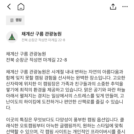
캠핑
채
채계산 구름 관광농원
계
전북 순창군 적성면 마계길 22-8
산
구
채계산 구름 관광농원  

름
전북 순창군 적성면 마계길 22-8  

관
광
채계산 구름 관광농원은 사계절 내내 변하는 자연의 아름다움과 
농
함께 잊지 못할 캠핑 경험을 선사하는 완벽한 장소입니다. 고요한 
원
산자락에 위치한 이 캠핑장은 가족과 친구들과의 소중한 추억을 
쌓기에 최적의 환경을 제공하고 있습니다. 맑은 공기와 파란 하늘 
아래서 펼쳐지는 경치는 일상에서의 스트레스를 잊게 만들며, 고
난이도의 하이킹에 도전하거나 편안한 산책로를 즐길 수 있습니
다.

이곳의 특징은 무엇보다도 다양성이 풍부한 캠핑 옵션입니다. 클
래식한 오토캠핑부터 아늑한 글램핑까지, 원하는 스타일에 맞춰 
선택할 수 있으며, 각 캠핑 사이트는 개인적인 프라이버시를 중시