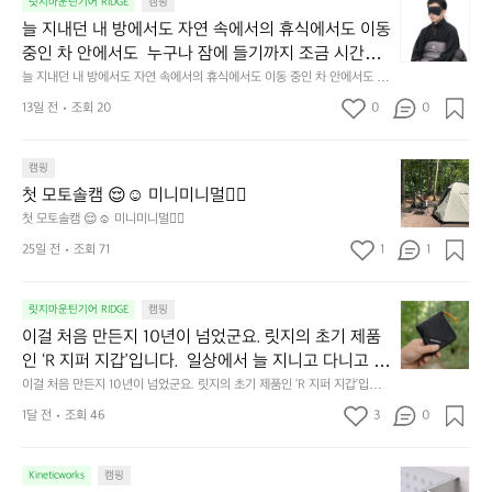
늘
릿지마운틴기어 RIDGE
캠핑
지
늘 지내던 내 방에서도 자연 속에서의 휴식에서도 이동 
내
중인 차 안에서도  누구나 잠에 들기까지 조금 시간이
던
 걸리는 순간이 있습니다.  그럴 때는 차분하게 눈을 가
늘 지내던 내 방에서도 자연 속에서의 휴식에서도 이동 중인 차 안에서도  누
내
구나 잠에 들기까지 조금 시간이 걸리는 순간이 있습니다.  그럴 때는 차분하
려보세요. 마치 암막 커튼을 조용히 내리듯이.  Polarte
방
13일 전
조회 20
0
0
게 눈을 가려보세요. 마치 암막 커튼을 조용히 내리듯이.  Polartec® Wind
c® Wind Pro™의 온기가 눈가를 포근히 감싸줍니다. 
에
 Pro™의 온기가 눈가를 포근히 감싸줍니다.  차가운 공기를 차단하고, 얼굴
에 밀착하여 빛을 막아줍니다.  이 슬립 웜을 쓰는 것만으로 그곳은 나만의
서
 차가운 공기를 차단하고, 얼굴에 밀착하여 빛을 막아
 밤이 됩니다.  안녕히 주무세요.
첫
도
캠핑
줍니다.  이 슬립 웜을 쓰는 것만으로 그곳은 나만의 밤
모
자
첫 모토솔캠 😌☺️ 미니미니멀👌🏼
이 됩니다.  안녕히 주무세요.
토
연
첫 모토솔캠 😌☺️ 미니미니멀👌🏼
솔
속
25일 전
조회 71
1
1
캠
에
서
😌
의
☺️
이
릿지마운틴기어 RIDGE
캠핑
휴
미
걸
이걸 처음 만든지 10년이 넘었군요. 릿지의 초기 제품
식
니
처
에
미
인 ‘R 지퍼 지갑’입니다.  일상에서 늘 지니고 다니고 싶
음
서
니
어지는 물건에는 크기, 무게, 형태, 색감 사이의 아주 미
이걸 처음 만든지 10년이 넘었군요. 릿지의 초기 제품인 ‘R 지퍼 지갑’입니
만
도
멀
다.  일상에서 늘 지니고 다니고 싶어지는 물건에는 크기, 무게, 형태, 색감
묘한 밸런스가 존재합니다.  예를 들자면 일에 집중하
든
1달 전
조회 46
3
0
이
 사이의 아주 미묘한 밸런스가 존재합니다.  예를 들자면 일에 집중하느라 책
👌🏼
느라 책상 위 가장자리에 대충 걸쳐 놓아도 시야에 걸
지
상 위 가장자리에 대충 걸쳐 놓아도 시야에 걸리적거리지 않는 것. R 지퍼 지
동
갑은 바로 그 위화감 없는 균형감에서 출발했습니다.  그중에서도 슬림함에
1
리적거리지 않는 것. R 지퍼 지갑은 바로 그 위화감 없
중
 철저히 집착했습니다. 튼튼한 내구도와 넉넉한 수납력을 해치치 않는 선에
필
0
Kineticworks
캠핑
는 균형감에서 출발했습니다.  그중에서도 슬림함에 철
인
서, 가장 가볍고 얇게 설계했습니다.  이 디자인과 사용감은, 꼭 직접 손으로