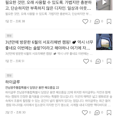
요
년
필요한 것만, 오래 사용할 수 있도록. 가볍지만 충분하
차
저히 집착했습니다. 튼튼한 내구도와 넉넉한 수납력을
 만져보며 경험해 보시기를 바랍니다.
한
이
안
고, 단순하지만 부족하지 않은 디자인. 일상과 아웃도
 해치치 않는 선에서, 가장 가볍고 얇게 설계했습니다. 
것
넘
에
어의 경계를 자연스럽게 이어주는 RIDGE MOUNTAIN 
필요한 것만, 오래 사용할 수 있도록. 가볍지만 충분하고, 단순하지만 부족하
 이 디자인과 사용감은, 꼭 직접 손으로 만져보며 경험
만,
었
서
지 않은 디자인. 일상과 아웃도어의 경계를 자연스럽게 이어주는 RIDGE M
GEAR. 키네틱웍스에서 만나보세요.
해 보시기를 바랍니다.
오
군
1달 전
조회 38
2
0
OUNTAIN GEAR. 키네틱웍스에서 만나보세요.
도
래
요.
누
사
릿
구
3
용
캠핑
지
나
년
할
의
3년만에 방문한 6월의 서포리해변 캠핑! 🏕 역시 너무 
잠
만
수
초
에
좋네요 이번에는 솔밭?이라고 해야하나 여기에 자리를 
에
있
기
들
잡았는데 정말 시원하고 경치도 좋네요  서해치고 물도 
3년만에 방문한 6월의 서포리해변 캠핑! 🏕 역시 너무 좋네요 이번에는 솔
방
도
제
기
밭?이라고 해야하나 여기에 자리를 잡았는데 정말 시원하고 경치도 좋네요 
맑은편, 아이들도 놀기 좋고 1박 2일은 넘 짧게 느껴지
문
록.
1달 전
조회 51
6
품
1
 서해치고 물도 맑은편, 아이들도 놀기 좋고 1박 2일은 넘 짧게 느껴지네요  .
까
네요  .1박 1동 1만원 (수금은 7시쯤, 동네에서 관리) .수
한
가
인
1박 1동 1만원 (수금은 7시쯤, 동네에서 관리) .수금하면서 음식물.쓰레기봉
지
투를 1개씩 나누어줌 .솔밭에 바로 화장실있음 .5분거리 cu .2분거리 음식점  
6
금하면서 음식물.쓰레기봉투를 1개씩 나누어줌 .솔밭에 
볍
‘R
조
항구에서부터 해변까지 버스도 다니네요 ㅎㅎㅎ 아이들 엄청 좋아하네요 점
월
캠핑
지
지
바로 화장실있음 .5분거리 cu .2분거리 음식점  항구에
금
심쯤도착해서 철수할때까지 물놀이 3타임이나 했네요 ⛱️
의
만
퍼
하이글루
서부터 해변까지 버스도 다니네요 ㅎㅎㅎ 아이들 엄청
시
서
충
지
간
전남광주통합특별시 담양군 용면 해오름길 22
 좋아하네요 점심쯤도착해서 철수할때까지 물놀이 3
포
분
갑’입
하이글루 전남광주통합특별시 담양군 용면 해오름길 22에 위치한 하이글루는 자연과 함께
이
타임이나 했네요 ⛱️
리
하
니
하는 캠핑의 진정한 즐거움을 선사하는 특별한 장소입니다. 이곳의 매력은 넓고 평화로운 숲
걸
해
속에서 조용히 힐링할 수 있는 공간이 널리 펼쳐져 있다는 점입니다. 하이글루는 최근 들어
고,
다.
리
 캠핑 마니아들 사이에서 입소문이 자자한 인기 명소로, 사계절 내내 다양한 액티비티로 방
변
단
일
는
문객들을 맞이합니다. 특히, 하이글루의 독특한 시설인 글램핑 텐트는 고객들에게 아늑한 잠
캠
순
상
2달 전
조회 30
0
순
0
자리를 제공하며, 캠핑의 매력을 한층 더해 줍니다. 밖에서는 자연의 소리를 들으며, 내부에
핑!
하
에
서는 편안한 침대에서 하루의 피로를 풀 수 있는 완벽한 조화가 이루어집니다. 이곳의 장점