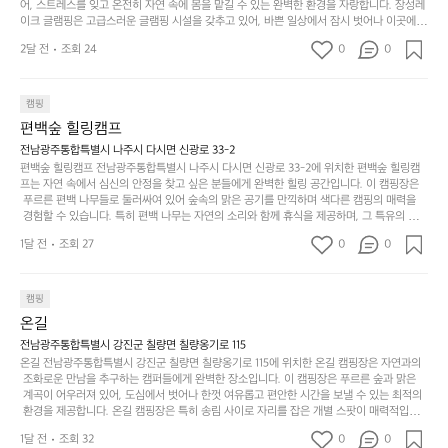
려
잡았습니다.  인기 정도: ★★★★★
고
어, 스트레스를 잊고 온전히 자연 속에 몸을 맡길 수 있는 완벽한 환경을 자랑합니다. 장성레
어
기,
보
이크 글램핑은 고급스러운 글램핑 시설을 갖추고 있어, 바쁜 일상에서 잠시 벗어나 이곳에
해
의
무
 오면 사치스러운 휴식이 가능해집니다. 독립된 텐트에서 제공되는 특별한 불멍 공간은 소중
세
야
2달 전
조회 24
0
0
경
한 사람과 함께 따뜻한 이야기를 나눌 수 있는 소중한 시간을 만들어 줍니다. 또한, 주변의 자
게,
요.
하
연 환경은 하이킹과 자전거 타기 등 다양한 액티비티를 즐기기에 그야말로 완벽한 조건을 갖
계
형
마
나
추고 있습니다. 이곳에서의 캠핑은 단순한 숙박이 아닌, 가족과 친구들과 함께 소중한 추억
를
태,
치
여
을 창출하는 시간이 될 것입니다. 특히 식사를 좋아하는 분들에게는 매주 특별한 바비큐 파
캠핑
자
색
암
기
티와 지역에서 나는 신선한 재료로 만든 다양한 요리를 제공하여 미각을 만족시켜 줍니다. 
편백숲 힐링캠프
연
감
 장성레이크 글램핑은 그 아름다운 경관과 최고 품질의 시설 덕분에 최근 몇 년 사이에 특히
막
에
스
사
 주목받고 있는 캠핑장 중 하나입니다. 주말이면 방문객이 가득해 예약이 빠르게 차는 만큼
전남광주통합특별시 나주시 다시면 신광로 33-2
커
자
 미리 일정을 계획하시는 것이 좋습니다. 나만의 프라이빗한 공간에서 가족 및 사랑하는 사
럽
이
편백숲 힐링캠프 전남광주통합특별시 나주시 다시면 신광로 33-2에 위치한 편백숲 힐링캠
튼
리
람들과 함께하세요. 당신의 대자연 속 힐링을 기다리는 장성레이크 글램핑은 언젠가 반드시
프는 자연 속에서 심신의 안정을 찾고 싶은 분들에게 완벽한 힐링 공간입니다. 이 캠핑장은
게
의
을
를
 방문해봐야 할 명소로 자리매김하였습니다. 인기 정도: ★★★★★
 푸르른 편백 나무들로 둘러싸여 있어 숲속의 맑은 공기를 만끽하며 색다른 캠핑의 매력을
이
아
조
잡
 경험할 수 있습니다. 특히 편백 나무는 자연의 소리와 함께 휴식을 제공하며, 그 특유의 아로
어
주
용
았
마향이 심리적 안정감을 가져다줍니다. 이곳에서 아침 햇살을 맞으며 조용한 숲속에서의 커
주
미
1달 전
조회 27
0
0
피 한 잔은 그 어떤 도시의 카페에서 느끼기 힘든 특별함을 선사합니다. 편백숲 힐링캠프는
히
는
는
묘
 다양한 숙소 타입을 갖추고 있어 가족 단위는 물론 친구나 연인과 함께 더욱 기억에 남는 특
내
데
별한 시간을 보낼 수 있습니다. 주변에는 자전거 도로와 하이킹 트레일이 있어 액티비티를
R
한
리
정
 즐길 수 있는 기회도 많은데, 자전거를 타거나 숲속을 거닐며 다양한 생태계를 체험해보는
I
캠핑
밸
듯
말
 것도 일상의 스트레스를 잊게 해줍니다. 또한, 캠프파이어를 즐기며 별빛 아래서 시간을 보
D
런
온길
이.
시
내는 것은 일상에서 벗어나 새로운 여유를 찾는 방법입니다. 운영자는 항상 방문객의 편안함
G
스
P
과 안전을 최우선으로 생각하고 있으며, 깨끗하고 잘 관리된 시설을 자랑합니다. 가족들이
원
전남광주통합특별시 강진군 칠량면 칠량옹기로 115
E
가
 함께하는 모닥불 구이 파티나 친구들과의 캠핑 퀴즈도 놓칠 수 없는 재미가 됩니다. 자연과
o
온길 전남광주통합특별시 강진군 칠량면 칠량옹기로 115에 위치한 온길 캠핑장은 자연과의
하
M
의 조화 속에서 힐링할 수 있는 편백숲 힐링캠프는 현대인의 바쁜 일상에서 벗어나 소중한
존
 조화로운 만남을 추구하는 캠퍼들에게 완벽한 장소입니다. 이 캠핑장은 푸르른 숲과 맑은
l
고
 시간을 가지고 싶은 분들에게 특히 추천드립니다. 지금 바로 나주로 떠나 여유로움과 행복
O
 계곡이 어우러져 있어, 도심에서 벗어나 한껏 여유롭고 편안한 시간을 보낼 수 있는 최적의
재
a
경
이 가득한 캠핑을 경험해보세요! 인기 정도: ★★★★☆
 환경을 제공합니다. 온길 캠핑장은 특히 송림 사이로 자리를 잡은 개별 스팟이 매력적입니
U
합
r
치
다. 각 사이트마다 적당한 간격이 유지되어 있어 프라이빗한 캠핑을 선호하는 분들에게는 더 
N
니
t
1달 전
조회 32
0
도
0
없이 좋은 선택이지요. 숲속에서의 고요한 밤, 별빛 아래서의 캠핑은 마치 동화 속에 들어온