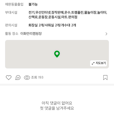
애완동물출입
불가능
부대시설
전기,무선인터넷,장작판매,온수,트렘폴린,물놀이장,놀이터,
산책로,운동장,운동시설,마트.편의점
편의시설
화장실 2개/샤워실 2개/개수대 2개
활동 장소
이화만리캠핑장
지도보기
조회 193
아직 댓글이 없어요

첫 댓글을 남겨주세요