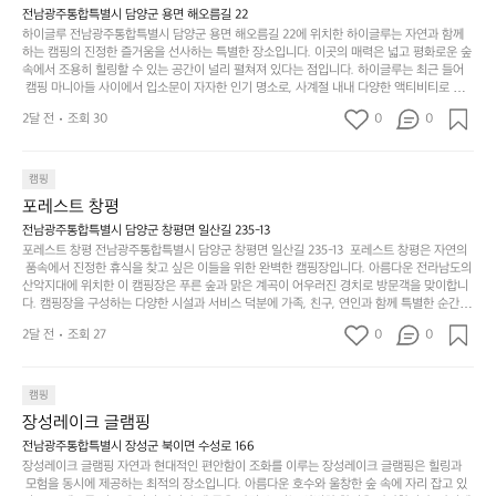
서
충
지
간
전남광주통합특별시 담양군 용면 해오름길 22
 좋아하네요 점심쯤도착해서 철수할때까지 물놀이 3
포
분
갑’입
하이글루 전남광주통합특별시 담양군 용면 해오름길 22에 위치한 하이글루는 자연과 함께
이
타임이나 했네요 ⛱️
리
하
니
하는 캠핑의 진정한 즐거움을 선사하는 특별한 장소입니다. 이곳의 매력은 넓고 평화로운 숲
걸
해
속에서 조용히 힐링할 수 있는 공간이 널리 펼쳐져 있다는 점입니다. 하이글루는 최근 들어
고,
다.
리
 캠핑 마니아들 사이에서 입소문이 자자한 인기 명소로, 사계절 내내 다양한 액티비티로 방
변
단
일
는
문객들을 맞이합니다. 특히, 하이글루의 독특한 시설인 글램핑 텐트는 고객들에게 아늑한 잠
캠
순
상
2달 전
조회 30
0
순
0
자리를 제공하며, 캠핑의 매력을 한층 더해 줍니다. 밖에서는 자연의 소리를 들으며, 내부에
핑!
하
에
간
서는 편안한 침대에서 하루의 피로를 풀 수 있는 완벽한 조화가 이루어집니다. 이곳의 장점
지
서
🏕
은 또 다른 캠핑의 매력인 바베큐 파티를 즐길 수 있는 공간이 마련되어 있어 친구나 가족과
이
만
 함께 좋은 시간을 보낼 수 있다는 것입니다. 또한, 하이글루 인근에는 다양한 트레킹 코스와
늘
캠핑
있
역
 자전거 도로가 있어 아웃도어 활동을 좋아하는 이들에게 더욱 참조할 만한 장소가 됩니다.
부
지
습
시
포레스트 창평
 담양의 아름다운 자연과 함께, 건강한 레저 활동을 즐기며 행복한 캠핑 경험을 쌓으실 수 있
족
니
니
너
습니다. 하이글루에서 특별한 순간을 만끽해보세요. 따뜻한 햇살과 함께하는 아침, 상징적인 
전남광주통합특별시 담양군 창평면 일산길 235-13
하
고
다.
무
담양의 죽녹원과 함께 어우러진 저녁, 그리고 고요한 밤하늘 아래에서 별을 바라보며 나누는 
포레스트 창평 전남광주통합특별시 담양군 창평면 일산길 235-13  포레스트 창평은 자연의
지
다
이야기들은 여러분의 캠핑 여행을 더욱 특별하게 만들어 줄 것입니다.  인기 정도: ★★★★
그
좋
 품속에서 진정한 휴식을 찾고 싶은 이들을 위한 완벽한 캠핑장입니다. 아름다운 전라남도의 
않
니
★
산악지대에 위치한 이 캠핑장은 푸른 숲과 맑은 계곡이 어우러진 경치로 방문객을 맞이합니
럴
네
은
고
다. 캠핑장을 구성하는 다양한 시설과 서비스 덕분에 가족, 친구, 연인과 함께 특별한 순간을
때
요
 만들어갈 수 있는 최적의 공간이 됩니다.  포레스트 창평은 주말마다 직접 재배한 신선한 농
디
싶
는
이
2달 전
조회 27
0
0
산물을 제공하는 캠핑장으로, 현지에서만 느낄 수 있는 자연의 맛을 경험할 수 있습니다. 또
자
어
차
번
한, 다양한 트레킹 코스와 자전거 도로는 캠퍼들이 탐험과 모험의 짜릿함을 누릴 수 있도록
인.
지
분
에
 만들어졌습니다. 저녁에는 별빛 아래에서 바베큐 파티를 즐기거나, 잔잔한 계곡 소리를 들
일
는
으며 깊은 숙면을 취할 수 있는 기회를 제공합니다.  이곳은 자연과의 완벽한 조화를 이루며,
하
는
캠핑
상
물
 다채로운 야외 활동을 제공합니다. 특히 어린이들은 안전하게 놀 수 있는 놀이시설이 마련
게
솔
장성레이크 글램핑
되어 있어 부모님들과 함께 즐거운 시간을 보낼 수 있습니다. 주변의 다양한 관광지와 먹거
과
건
눈
밭?
리를 탐험하는 재미도 포레스트 창평의 매력 중 하나입니다.  또한, 캠핑장을 방문한 후 지속
전남광주통합특별시 장성군 북이면 수성로 166
아
에
을
이
적으로 재방문하는 이들이 많아 인기가 날로 상승하고 있습니다. 포레스트 창평은 단순한 캠
장성레이크 글램핑 자연과 현대적인 편안함이 조화를 이루는 장성레이크 글램핑은 힐링과
웃
는
가
라
핑 그 이상을 제공하며, 자연을 사랑하는 모든 이들에게 꼭 한번 경험해봐야 할 장소로 자리
 모험을 동시에 제공하는 최적의 장소입니다. 아름다운 호수와 울창한 숲 속에 자리 잡고 있
도
크