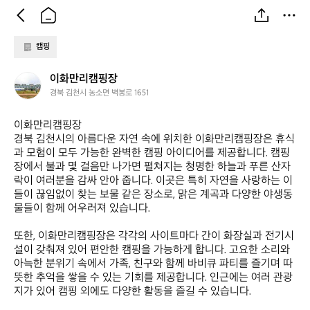
캠핑
이
이화만리캠핑장
화
경북 김천시 농소면 벽봉로 1651
만
리
이화만리캠핑장  

캠
경북 김천시의 아름다운 자연 속에 위치한 이화만리캠핑장은 휴식
핑
과 모험이 모두 가능한 완벽한 캠핑 아이디어를 제공합니다. 캠핑
장
장에서 불과 몇 걸음만 나가면 펼쳐지는 청명한 하늘과 푸른 산자
락이 여러분을 감싸 안아 줍니다. 이곳은 특히 자연을 사랑하는 이
들이 끊임없이 찾는 보물 같은 장소로, 맑은 계곡과 다양한 야생동
물들이 함께 어우러져 있습니다. 

또한, 이화만리캠핑장은 각각의 사이트마다 간이 화장실과 전기시
설이 갖춰져 있어 편안한 캠핑을 가능하게 합니다. 고요한 소리와 
아늑한 분위기 속에서 가족, 친구와 함께 바비큐 파티를 즐기며 따
뜻한 추억을 쌓을 수 있는 기회를 제공합니다. 인근에는 여러 관광
지가 있어 캠핑 외에도 다양한 활동을 즐길 수 있습니다. 
