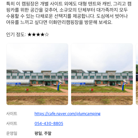
특히 이 캠핑장은 개별 사이트 외에도 대형 텐트와 캐빈, 그리고 캠
핑카를 위한 공간을 갖추어, 소규모의 단체부터 대가족까지 모두 
수용할 수 있는 다채로운 선택지를 제공합니다. 도심에서 벗어나 
여유를 느끼고 싶다면 이화만리캠핑장을 방문해 보세요. 

인기 정도: ★★★★☆
이
이
화
화
만
만
리
리
캠
캠
핑
핑
장
장
사이트
https://cafe.naver.com/plumcamping
사이트
054-430-8805
운영일
평일, 주말