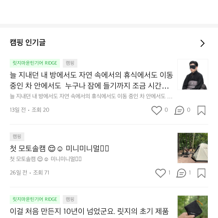
캠핑 인기글
늘
릿지마운틴기어 RIDGE
캠핑
지
늘 지내던 내 방에서도 자연 속에서의 휴식에서도 이동 
내
중인 차 안에서도  누구나 잠에 들기까지 조금 시간이
던
 걸리는 순간이 있습니다.  그럴 때는 차분하게 눈을 가
늘 지내던 내 방에서도 자연 속에서의 휴식에서도 이동 중인 차 안에서도  누
내
구나 잠에 들기까지 조금 시간이 걸리는 순간이 있습니다.  그럴 때는 차분하
려보세요. 마치 암막 커튼을 조용히 내리듯이.  Polarte
방
13일 전
조회 20
0
0
게 눈을 가려보세요. 마치 암막 커튼을 조용히 내리듯이.  Polartec® Wind
c® Wind Pro™의 온기가 눈가를 포근히 감싸줍니다. 
에
 Pro™의 온기가 눈가를 포근히 감싸줍니다.  차가운 공기를 차단하고, 얼굴
에 밀착하여 빛을 막아줍니다.  이 슬립 웜을 쓰는 것만으로 그곳은 나만의
서
 차가운 공기를 차단하고, 얼굴에 밀착하여 빛을 막아
 밤이 됩니다.  안녕히 주무세요.
첫
도
캠핑
줍니다.  이 슬립 웜을 쓰는 것만으로 그곳은 나만의 밤
모
자
첫 모토솔캠 😌☺️ 미니미니멀👌🏼
이 됩니다.  안녕히 주무세요.
토
연
첫 모토솔캠 😌☺️ 미니미니멀👌🏼
솔
속
26일 전
조회 71
1
1
캠
에
서
😌
의
☺️
이
릿지마운틴기어 RIDGE
캠핑
휴
미
걸
이걸 처음 만든지 10년이 넘었군요. 릿지의 초기 제품
식
니