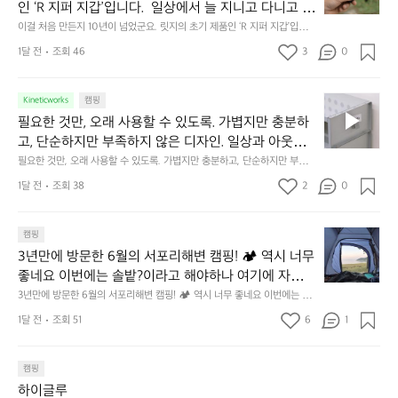
처
에
미
인 ‘R 지퍼 지갑’입니다.  일상에서 늘 지니고 다니고 싶
음
서
니
어지는 물건에는 크기, 무게, 형태, 색감 사이의 아주 미
이걸 처음 만든지 10년이 넘었군요. 릿지의 초기 제품인 ‘R 지퍼 지갑’입니
만
도
멀
다.  일상에서 늘 지니고 다니고 싶어지는 물건에는 크기, 무게, 형태, 색감
묘한 밸런스가 존재합니다.  예를 들자면 일에 집중하
든
1달 전
조회 46
3
0
이
 사이의 아주 미묘한 밸런스가 존재합니다.  예를 들자면 일에 집중하느라 책
👌🏼
느라 책상 위 가장자리에 대충 걸쳐 놓아도 시야에 걸
지
상 위 가장자리에 대충 걸쳐 놓아도 시야에 걸리적거리지 않는 것. R 지퍼 지
동
갑은 바로 그 위화감 없는 균형감에서 출발했습니다.  그중에서도 슬림함에
1
리적거리지 않는 것. R 지퍼 지갑은 바로 그 위화감 없
중
 철저히 집착했습니다. 튼튼한 내구도와 넉넉한 수납력을 해치치 않는 선에
필
0
Kineticworks
캠핑
는 균형감에서 출발했습니다.  그중에서도 슬림함에 철
인
서, 가장 가볍고 얇게 설계했습니다.  이 디자인과 사용감은, 꼭 직접 손으로
요
년
필요한 것만, 오래 사용할 수 있도록. 가볍지만 충분하
차
저히 집착했습니다. 튼튼한 내구도와 넉넉한 수납력을
 만져보며 경험해 보시기를 바랍니다.
한
이
안
고, 단순하지만 부족하지 않은 디자인. 일상과 아웃도
 해치치 않는 선에서, 가장 가볍고 얇게 설계했습니다. 
것
넘
에
어의 경계를 자연스럽게 이어주는 RIDGE MOUNTAIN 
필요한 것만, 오래 사용할 수 있도록. 가볍지만 충분하고, 단순하지만 부족하
 이 디자인과 사용감은, 꼭 직접 손으로 만져보며 경험
만,
었
서
지 않은 디자인. 일상과 아웃도어의 경계를 자연스럽게 이어주는 RIDGE M
GEAR. 키네틱웍스에서 만나보세요.
해 보시기를 바랍니다.
오
군
1달 전
조회 38
2
0
OUNTAIN GEAR. 키네틱웍스에서 만나보세요.
도
래
요.
누
사
릿
구
3
용
캠핑
지
나
년
할
의
3년만에 방문한 6월의 서포리해변 캠핑! 🏕 역시 너무 
잠
만
수
초
에
좋네요 이번에는 솔밭?이라고 해야하나 여기에 자리를 
에
있
기
들
잡았는데 정말 시원하고 경치도 좋네요  서해치고 물도 
3년만에 방문한 6월의 서포리해변 캠핑! 🏕 역시 너무 좋네요 이번에는 솔
방
도
제
기
밭?이라고 해야하나 여기에 자리를 잡았는데 정말 시원하고 경치도 좋네요 
맑은편, 아이들도 놀기 좋고 1박 2일은 넘 짧게 느껴지
문
록.
1달 전
조회 51
6
품
1
 서해치고 물도 맑은편, 아이들도 놀기 좋고 1박 2일은 넘 짧게 느껴지네요  .
까
네요  .1박 1동 1만원 (수금은 7시쯤, 동네에서 관리) .수
한
가
인
1박 1동 1만원 (수금은 7시쯤, 동네에서 관리) .수금하면서 음식물.쓰레기봉
지
투를 1개씩 나누어줌 .솔밭에 바로 화장실있음 .5분거리 cu .2분거리 음식점  
6
금하면서 음식물.쓰레기봉투를 1개씩 나누어줌 .솔밭에 
볍
‘R
조
항구에서부터 해변까지 버스도 다니네요 ㅎㅎㅎ 아이들 엄청 좋아하네요 점
월
캠핑
지
지
바로 화장실있음 .5분거리 cu .2분거리 음식점  항구에
금
심쯤도착해서 철수할때까지 물놀이 3타임이나 했네요 ⛱️
의
만
퍼
하이글루
서부터 해변까지 버스도 다니네요 ㅎㅎㅎ 아이들 엄청
시