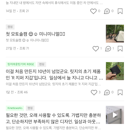
던
 걸리는 순간이 있습니다.  그럴 때는 차분하게 눈을 가
늘 지내던 내 방에서도 자연 속에서의 휴식에서도 이동 중인 차 안에서도  누
내
구나 잠에 들기까지 조금 시간이 걸리는 순간이 있습니다.  그럴 때는 차분하
려보세요. 마치 암막 커튼을 조용히 내리듯이.  Polarte
방
14일 전
조회 21
0
0
게 눈을 가려보세요. 마치 암막 커튼을 조용히 내리듯이.  Polartec® Wind
c® Wind Pro™의 온기가 눈가를 포근히 감싸줍니다. 
에
 Pro™의 온기가 눈가를 포근히 감싸줍니다.  차가운 공기를 차단하고, 얼굴
에 밀착하여 빛을 막아줍니다.  이 슬립 웜을 쓰는 것만으로 그곳은 나만의
서
 차가운 공기를 차단하고, 얼굴에 밀착하여 빛을 막아
 밤이 됩니다.  안녕히 주무세요.
첫
도
캠핑
줍니다.  이 슬립 웜을 쓰는 것만으로 그곳은 나만의 밤
모
자
첫 모토솔캠 😌☺️ 미니미니멀👌🏼
이 됩니다.  안녕히 주무세요.
토
연
첫 모토솔캠 😌☺️ 미니미니멀👌🏼
솔
속
27일 전
조회 71
1
1
캠
에
서
😌
의
☺️
이
릿지마운틴기어 RIDGE
캠핑
휴
미
걸
이걸 처음 만든지 10년이 넘었군요. 릿지의 초기 제품
식
니
처
에
미
인 ‘R 지퍼 지갑’입니다.  일상에서 늘 지니고 다니고 싶
음
서
니
어지는 물건에는 크기, 무게, 형태, 색감 사이의 아주 미
이걸 처음 만든지 10년이 넘었군요. 릿지의 초기 제품인 ‘R 지퍼 지갑’입니
만
도
멀
다.  일상에서 늘 지니고 다니고 싶어지는 물건에는 크기, 무게, 형태, 색감
묘한 밸런스가 존재합니다.  예를 들자면 일에 집중하
든
1달 전
조회 46
3
0
이
 사이의 아주 미묘한 밸런스가 존재합니다.  예를 들자면 일에 집중하느라 책
👌🏼
느라 책상 위 가장자리에 대충 걸쳐 놓아도 시야에 걸
지
상 위 가장자리에 대충 걸쳐 놓아도 시야에 걸리적거리지 않는 것. R 지퍼 지
동
갑은 바로 그 위화감 없는 균형감에서 출발했습니다.  그중에서도 슬림함에
1
리적거리지 않는 것. R 지퍼 지갑은 바로 그 위화감 없
중
 철저히 집착했습니다. 튼튼한 내구도와 넉넉한 수납력을 해치치 않는 선에
필
0
Kineticworks
캠핑
는 균형감에서 출발했습니다.  그중에서도 슬림함에 철
인
서, 가장 가볍고 얇게 설계했습니다.  이 디자인과 사용감은, 꼭 직접 손으로
요
년
필요한 것만, 오래 사용할 수 있도록. 가볍지만 충분하
차
저히 집착했습니다. 튼튼한 내구도와 넉넉한 수납력을
 만져보며 경험해 보시기를 바랍니다.
한
이
안
고, 단순하지만 부족하지 않은 디자인. 일상과 아웃도
 해치치 않는 선에서, 가장 가볍고 얇게 설계했습니다. 
것
넘
에
어의 경계를 자연스럽게 이어주는 RIDGE MOUNTAIN 
필요한 것만, 오래 사용할 수 있도록. 가볍지만 충분하고, 단순하지만 부족하
 이 디자인과 사용감은, 꼭 직접 손으로 만져보며 경험