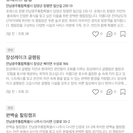
 담양의 아름다운 자연과 함께, 건강한 레저 활동을 즐기며 행복한 캠핑 경험을 쌓으실 수 있
족
니
니
너
습니다. 하이글루에서 특별한 순간을 만끽해보세요. 따뜻한 햇살과 함께하는 아침, 상징적인 
전남광주통합특별시 담양군 창평면 일산길 235-13
하
고
다.
무
담양의 죽녹원과 함께 어우러진 저녁, 그리고 고요한 밤하늘 아래에서 별을 바라보며 나누는 
포레스트 창평 전남광주통합특별시 담양군 창평면 일산길 235-13  포레스트 창평은 자연의
지
다
이야기들은 여러분의 캠핑 여행을 더욱 특별하게 만들어 줄 것입니다.  인기 정도: ★★★★
그
좋
 품속에서 진정한 휴식을 찾고 싶은 이들을 위한 완벽한 캠핑장입니다. 아름다운 전라남도의 
않
니
★
산악지대에 위치한 이 캠핑장은 푸른 숲과 맑은 계곡이 어우러진 경치로 방문객을 맞이합니
럴
네
은
고
다. 캠핑장을 구성하는 다양한 시설과 서비스 덕분에 가족, 친구, 연인과 함께 특별한 순간을
때
요
 만들어갈 수 있는 최적의 공간이 됩니다.  포레스트 창평은 주말마다 직접 재배한 신선한 농
디
싶
는
이
2달 전
조회 28
0
0
산물을 제공하는 캠핑장으로, 현지에서만 느낄 수 있는 자연의 맛을 경험할 수 있습니다. 또
자
어
차
번
한, 다양한 트레킹 코스와 자전거 도로는 캠퍼들이 탐험과 모험의 짜릿함을 누릴 수 있도록
인.
지
분
에
 만들어졌습니다. 저녁에는 별빛 아래에서 바베큐 파티를 즐기거나, 잔잔한 계곡 소리를 들
일
는
으며 깊은 숙면을 취할 수 있는 기회를 제공합니다.  이곳은 자연과의 완벽한 조화를 이루며,
하
는
캠핑
상
물
 다채로운 야외 활동을 제공합니다. 특히 어린이들은 안전하게 놀 수 있는 놀이시설이 마련
게
솔
장성레이크 글램핑
되어 있어 부모님들과 함께 즐거운 시간을 보낼 수 있습니다. 주변의 다양한 관광지와 먹거
과
건
눈
밭?
리를 탐험하는 재미도 포레스트 창평의 매력 중 하나입니다.  또한, 캠핑장을 방문한 후 지속
전남광주통합특별시 장성군 북이면 수성로 166
아
에
을
이
적으로 재방문하는 이들이 많아 인기가 날로 상승하고 있습니다. 포레스트 창평은 단순한 캠
장성레이크 글램핑 자연과 현대적인 편안함이 조화를 이루는 장성레이크 글램핑은 힐링과
웃
는
가
라
핑 그 이상을 제공하며, 자연을 사랑하는 모든 이들에게 꼭 한번 경험해봐야 할 장소로 자리
 모험을 동시에 제공하는 최적의 장소입니다. 아름다운 호수와 울창한 숲 속에 자리 잡고 있
도
크
려
잡았습니다.  인기 정도: ★★★★★
고
어, 스트레스를 잊고 온전히 자연 속에 몸을 맡길 수 있는 완벽한 환경을 자랑합니다. 장성레
어
기,
보
이크 글램핑은 고급스러운 글램핑 시설을 갖추고 있어, 바쁜 일상에서 잠시 벗어나 이곳에
해
의
무
 오면 사치스러운 휴식이 가능해집니다. 독립된 텐트에서 제공되는 특별한 불멍 공간은 소중
세
야
2달 전
조회 25
0
0
경
한 사람과 함께 따뜻한 이야기를 나눌 수 있는 소중한 시간을 만들어 줍니다. 또한, 주변의 자
게,
요.
하
연 환경은 하이킹과 자전거 타기 등 다양한 액티비티를 즐기기에 그야말로 완벽한 조건을 갖
계
형
마
나
추고 있습니다. 이곳에서의 캠핑은 단순한 숙박이 아닌, 가족과 친구들과 함께 소중한 추억
를
태,
치
여
을 창출하는 시간이 될 것입니다. 특히 식사를 좋아하는 분들에게는 매주 특별한 바비큐 파
캠핑
자
색
암
기
티와 지역에서 나는 신선한 재료로 만든 다양한 요리를 제공하여 미각을 만족시켜 줍니다. 
편백숲 힐링캠프
연
감
 장성레이크 글램핑은 그 아름다운 경관과 최고 품질의 시설 덕분에 최근 몇 년 사이에 특히
막
에
스
사
 주목받고 있는 캠핑장 중 하나입니다. 주말이면 방문객이 가득해 예약이 빠르게 차는 만큼
전남광주통합특별시 나주시 다시면 신광로 33-2
커
자
 미리 일정을 계획하시는 것이 좋습니다. 나만의 프라이빗한 공간에서 가족 및 사랑하는 사
럽
이
편백숲 힐링캠프 전남광주통합특별시 나주시 다시면 신광로 33-2에 위치한 편백숲 힐링캠
튼
리
람들과 함께하세요. 당신의 대자연 속 힐링을 기다리는 장성레이크 글램핑은 언젠가 반드시
프는 자연 속에서 심신의 안정을 찾고 싶은 분들에게 완벽한 힐링 공간입니다. 이 캠핑장은
게