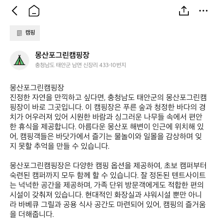
캠핑
몽
몽산포그린캠핑장
산
충청남도 태안군 남면 신장리 433-10번지
포
그
몽산포그린캠핑장  

린
진정한 자연을 만끽하고 싶다면, 충청남도 태안군의 몽산포그린캠
캠
핑장이 바로 그곳입니다. 이 캠핑장은 푸른 숲과 청정한 바다의 경
핑
치가 어우러져 있어 시원한 바람과 싱그러운 나무들 속에서 편안
장
한 휴식을 제공합니다. 아름다운 몽산포 해변이 인근에 위치해 있
어, 캠핑객들은 바닷가에서 즐기는 물놀이와 일몰을 감상하며 잊
지 못할 추억을 만들 수 있습니다.

몽산포그린캠핑장은 다양한 캠핑 옵션을 제공하여, 초보 캠퍼부터 
숙련된 캠퍼까지 모두 함께 할 수 있습니다. 잘 정돈된 텐트사이트
는 넉넉한 공간을 제공하며, 가족 단위 방문객에게도 적합한 편의
시설이 갖춰져 있습니다. 현대적인 화장실과 샤워시설 뿐만 아니
라 바베큐 그릴과 공용 식사 공간도 마련되어 있어, 캠핑의 즐거움
을 더해줍니다.
