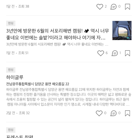
만,
었
서
지 않은 디자인. 일상과 아웃도어의 경계를 자연스럽게 이어주는 RIDGE M
GEAR. 키네틱웍스에서 만나보세요.
해 보시기를 바랍니다.
오
군
1달 전
조회 38
2
0
OUNTAIN GEAR. 키네틱웍스에서 만나보세요.
도
래
요.
누
사
릿
구
3
용
캠핑
지
나
년
할
의
3년만에 방문한 6월의 서포리해변 캠핑! 🏕 역시 너무 
잠
만
수
초
에
좋네요 이번에는 솔밭?이라고 해야하나 여기에 자리를 
에
있
기
들
잡았는데 정말 시원하고 경치도 좋네요  서해치고 물도 
3년만에 방문한 6월의 서포리해변 캠핑! 🏕 역시 너무 좋네요 이번에는 솔
방
도
제
기
밭?이라고 해야하나 여기에 자리를 잡았는데 정말 시원하고 경치도 좋네요 
맑은편, 아이들도 놀기 좋고 1박 2일은 넘 짧게 느껴지
문
록.
1달 전
조회 51
6
품
1
 서해치고 물도 맑은편, 아이들도 놀기 좋고 1박 2일은 넘 짧게 느껴지네요  .
까
네요  .1박 1동 1만원 (수금은 7시쯤, 동네에서 관리) .수
한
가
인
1박 1동 1만원 (수금은 7시쯤, 동네에서 관리) .수금하면서 음식물.쓰레기봉
지
투를 1개씩 나누어줌 .솔밭에 바로 화장실있음 .5분거리 cu .2분거리 음식점  
6
금하면서 음식물.쓰레기봉투를 1개씩 나누어줌 .솔밭에 
볍
‘R
조
항구에서부터 해변까지 버스도 다니네요 ㅎㅎㅎ 아이들 엄청 좋아하네요 점
월
캠핑
지
지
바로 화장실있음 .5분거리 cu .2분거리 음식점  항구에
금
심쯤도착해서 철수할때까지 물놀이 3타임이나 했네요 ⛱️
의
만
퍼
하이글루
서부터 해변까지 버스도 다니네요 ㅎㅎㅎ 아이들 엄청
시
서
충
지
간
전남광주통합특별시 담양군 용면 해오름길 22
 좋아하네요 점심쯤도착해서 철수할때까지 물놀이 3
포
분
갑’입
하이글루 전남광주통합특별시 담양군 용면 해오름길 22에 위치한 하이글루는 자연과 함께
이
타임이나 했네요 ⛱️
리
하
니
하는 캠핑의 진정한 즐거움을 선사하는 특별한 장소입니다. 이곳의 매력은 넓고 평화로운 숲
걸
해
속에서 조용히 힐링할 수 있는 공간이 널리 펼쳐져 있다는 점입니다. 하이글루는 최근 들어
고,
다.
리
 캠핑 마니아들 사이에서 입소문이 자자한 인기 명소로, 사계절 내내 다양한 액티비티로 방
변
단
일
는
문객들을 맞이합니다. 특히, 하이글루의 독특한 시설인 글램핑 텐트는 고객들에게 아늑한 잠
캠
순
상
2달 전
조회 32
0
순
0
자리를 제공하며, 캠핑의 매력을 한층 더해 줍니다. 밖에서는 자연의 소리를 들으며, 내부에
핑!
하
에
간
서는 편안한 침대에서 하루의 피로를 풀 수 있는 완벽한 조화가 이루어집니다. 이곳의 장점
지
서
🏕
은 또 다른 캠핑의 매력인 바베큐 파티를 즐길 수 있는 공간이 마련되어 있어 친구나 가족과
이
만
 함께 좋은 시간을 보낼 수 있다는 것입니다. 또한, 하이글루 인근에는 다양한 트레킹 코스와
늘
캠핑
있
역
 자전거 도로가 있어 아웃도어 활동을 좋아하는 이들에게 더욱 참조할 만한 장소가 됩니다.
부
지
습
시
포레스트 창평