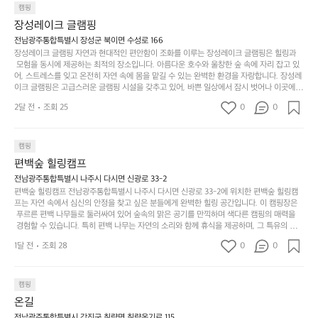
일
는
으며 깊은 숙면을 취할 수 있는 기회를 제공합니다.  이곳은 자연과의 완벽한 조화를 이루며,
하
는
캠핑
상
물
 다채로운 야외 활동을 제공합니다. 특히 어린이들은 안전하게 놀 수 있는 놀이시설이 마련
게
솔
장성레이크 글램핑
되어 있어 부모님들과 함께 즐거운 시간을 보낼 수 있습니다. 주변의 다양한 관광지와 먹거
과
건
눈
밭?
리를 탐험하는 재미도 포레스트 창평의 매력 중 하나입니다.  또한, 캠핑장을 방문한 후 지속
전남광주통합특별시 장성군 북이면 수성로 166
아
에
을
이
적으로 재방문하는 이들이 많아 인기가 날로 상승하고 있습니다. 포레스트 창평은 단순한 캠
장성레이크 글램핑 자연과 현대적인 편안함이 조화를 이루는 장성레이크 글램핑은 힐링과
웃
는
가
라
핑 그 이상을 제공하며, 자연을 사랑하는 모든 이들에게 꼭 한번 경험해봐야 할 장소로 자리
 모험을 동시에 제공하는 최적의 장소입니다. 아름다운 호수와 울창한 숲 속에 자리 잡고 있
도
크
려
잡았습니다.  인기 정도: ★★★★★
고
어, 스트레스를 잊고 온전히 자연 속에 몸을 맡길 수 있는 완벽한 환경을 자랑합니다. 장성레
어
기,
보
이크 글램핑은 고급스러운 글램핑 시설을 갖추고 있어, 바쁜 일상에서 잠시 벗어나 이곳에
해
의
무
 오면 사치스러운 휴식이 가능해집니다. 독립된 텐트에서 제공되는 특별한 불멍 공간은 소중
세
야
2달 전
조회 25
0
0
경
한 사람과 함께 따뜻한 이야기를 나눌 수 있는 소중한 시간을 만들어 줍니다. 또한, 주변의 자
게,
요.
하
연 환경은 하이킹과 자전거 타기 등 다양한 액티비티를 즐기기에 그야말로 완벽한 조건을 갖
계
형
마
나
추고 있습니다. 이곳에서의 캠핑은 단순한 숙박이 아닌, 가족과 친구들과 함께 소중한 추억
를
태,
치
여
을 창출하는 시간이 될 것입니다. 특히 식사를 좋아하는 분들에게는 매주 특별한 바비큐 파
캠핑
자
색
암
기
티와 지역에서 나는 신선한 재료로 만든 다양한 요리를 제공하여 미각을 만족시켜 줍니다. 
편백숲 힐링캠프
연
감
 장성레이크 글램핑은 그 아름다운 경관과 최고 품질의 시설 덕분에 최근 몇 년 사이에 특히
막
에
스
사
 주목받고 있는 캠핑장 중 하나입니다. 주말이면 방문객이 가득해 예약이 빠르게 차는 만큼
전남광주통합특별시 나주시 다시면 신광로 33-2
커
자
 미리 일정을 계획하시는 것이 좋습니다. 나만의 프라이빗한 공간에서 가족 및 사랑하는 사
럽
이
편백숲 힐링캠프 전남광주통합특별시 나주시 다시면 신광로 33-2에 위치한 편백숲 힐링캠
튼
리
람들과 함께하세요. 당신의 대자연 속 힐링을 기다리는 장성레이크 글램핑은 언젠가 반드시
프는 자연 속에서 심신의 안정을 찾고 싶은 분들에게 완벽한 힐링 공간입니다. 이 캠핑장은
게
의
을
를
 방문해봐야 할 명소로 자리매김하였습니다. 인기 정도: ★★★★★
 푸르른 편백 나무들로 둘러싸여 있어 숲속의 맑은 공기를 만끽하며 색다른 캠핑의 매력을
이
아
조
잡
 경험할 수 있습니다. 특히 편백 나무는 자연의 소리와 함께 휴식을 제공하며, 그 특유의 아로
어
주
용
았
마향이 심리적 안정감을 가져다줍니다. 이곳에서 아침 햇살을 맞으며 조용한 숲속에서의 커
주
미
1달 전
조회 28
0
0
피 한 잔은 그 어떤 도시의 카페에서 느끼기 힘든 특별함을 선사합니다. 편백숲 힐링캠프는
히
는
는
묘
 다양한 숙소 타입을 갖추고 있어 가족 단위는 물론 친구나 연인과 함께 더욱 기억에 남는 특
내
데
별한 시간을 보낼 수 있습니다. 주변에는 자전거 도로와 하이킹 트레일이 있어 액티비티를
R
한
리
정
 즐길 수 있는 기회도 많은데, 자전거를 타거나 숲속을 거닐며 다양한 생태계를 체험해보는
I
캠핑
밸
듯
말
 것도 일상의 스트레스를 잊게 해줍니다. 또한, 캠프파이어를 즐기며 별빛 아래서 시간을 보
D
런
온길
이.
시
내는 것은 일상에서 벗어나 새로운 여유를 찾는 방법입니다. 운영자는 항상 방문객의 편안함
G
스
P
과 안전을 최우선으로 생각하고 있으며, 깨끗하고 잘 관리된 시설을 자랑합니다. 가족들이
전남광주통합특별시 강진군 칠량면 칠량옹기로 115