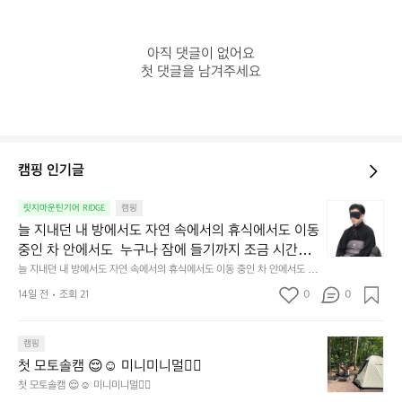
아직 댓글이 없어요

첫 댓글을 남겨주세요
캠핑 인기글
늘
릿지마운틴기어 RIDGE
캠핑
지
늘 지내던 내 방에서도 자연 속에서의 휴식에서도 이동 
내
중인 차 안에서도  누구나 잠에 들기까지 조금 시간이
던
 걸리는 순간이 있습니다.  그럴 때는 차분하게 눈을 가
늘 지내던 내 방에서도 자연 속에서의 휴식에서도 이동 중인 차 안에서도  누
내
구나 잠에 들기까지 조금 시간이 걸리는 순간이 있습니다.  그럴 때는 차분하
려보세요. 마치 암막 커튼을 조용히 내리듯이.  Polarte
방
14일 전
조회 21
0
0
게 눈을 가려보세요. 마치 암막 커튼을 조용히 내리듯이.  Polartec® Wind
c® Wind Pro™의 온기가 눈가를 포근히 감싸줍니다. 
에
 Pro™의 온기가 눈가를 포근히 감싸줍니다.  차가운 공기를 차단하고, 얼굴
에 밀착하여 빛을 막아줍니다.  이 슬립 웜을 쓰는 것만으로 그곳은 나만의
서
 차가운 공기를 차단하고, 얼굴에 밀착하여 빛을 막아
 밤이 됩니다.  안녕히 주무세요.
첫
도
캠핑
줍니다.  이 슬립 웜을 쓰는 것만으로 그곳은 나만의 밤
모
자
첫 모토솔캠 😌☺️ 미니미니멀👌🏼
이 됩니다.  안녕히 주무세요.
토
연
첫 모토솔캠 😌☺️ 미니미니멀👌🏼
솔
속