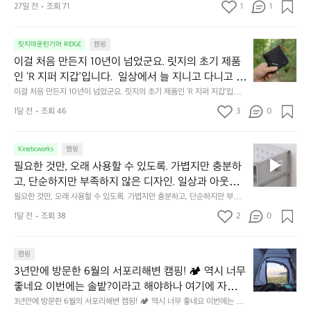
27일 전
조회 71
1
1
캠
에
서
😌
의
☺️
이
릿지마운틴기어 RIDGE
캠핑
휴
미
걸
이걸 처음 만든지 10년이 넘었군요. 릿지의 초기 제품
식
니
처
에
미
인 ‘R 지퍼 지갑’입니다.  일상에서 늘 지니고 다니고 싶
음
서
니
어지는 물건에는 크기, 무게, 형태, 색감 사이의 아주 미
이걸 처음 만든지 10년이 넘었군요. 릿지의 초기 제품인 ‘R 지퍼 지갑’입니
만
도
멀
다.  일상에서 늘 지니고 다니고 싶어지는 물건에는 크기, 무게, 형태, 색감
묘한 밸런스가 존재합니다.  예를 들자면 일에 집중하
든
1달 전
조회 46
3
0
이
 사이의 아주 미묘한 밸런스가 존재합니다.  예를 들자면 일에 집중하느라 책
👌🏼
느라 책상 위 가장자리에 대충 걸쳐 놓아도 시야에 걸
지
상 위 가장자리에 대충 걸쳐 놓아도 시야에 걸리적거리지 않는 것. R 지퍼 지
동
갑은 바로 그 위화감 없는 균형감에서 출발했습니다.  그중에서도 슬림함에
1
리적거리지 않는 것. R 지퍼 지갑은 바로 그 위화감 없
중
 철저히 집착했습니다. 튼튼한 내구도와 넉넉한 수납력을 해치치 않는 선에
필
0
Kineticworks
캠핑
는 균형감에서 출발했습니다.  그중에서도 슬림함에 철
인
서, 가장 가볍고 얇게 설계했습니다.  이 디자인과 사용감은, 꼭 직접 손으로
요
년
필요한 것만, 오래 사용할 수 있도록. 가볍지만 충분하
차
저히 집착했습니다. 튼튼한 내구도와 넉넉한 수납력을
 만져보며 경험해 보시기를 바랍니다.
한
이
안
고, 단순하지만 부족하지 않은 디자인. 일상과 아웃도
 해치치 않는 선에서, 가장 가볍고 얇게 설계했습니다. 
것
넘
에
어의 경계를 자연스럽게 이어주는 RIDGE MOUNTAIN 
필요한 것만, 오래 사용할 수 있도록. 가볍지만 충분하고, 단순하지만 부족하
 이 디자인과 사용감은, 꼭 직접 손으로 만져보며 경험
만,
었
서
지 않은 디자인. 일상과 아웃도어의 경계를 자연스럽게 이어주는 RIDGE M
GEAR. 키네틱웍스에서 만나보세요.
해 보시기를 바랍니다.
오
군
1달 전
조회 38
2
0
OUNTAIN GEAR. 키네틱웍스에서 만나보세요.
도
래
요.
누
사
릿
구
3
용
캠핑
지
나
년
할
의
3년만에 방문한 6월의 서포리해변 캠핑! 🏕 역시 너무 
잠
만
수
초
에
좋네요 이번에는 솔밭?이라고 해야하나 여기에 자리를 
에
있
기
들
잡았는데 정말 시원하고 경치도 좋네요  서해치고 물도 
3년만에 방문한 6월의 서포리해변 캠핑! 🏕 역시 너무 좋네요 이번에는 솔
방
도
제