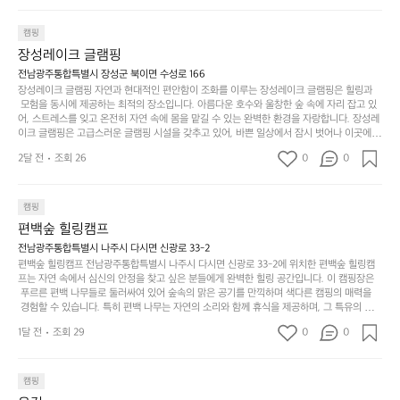
한, 다양한 트레킹 코스와 자전거 도로는 캠퍼들이 탐험과 모험의 짜릿함을 누릴 수 있도록
인.
지
분
에
 만들어졌습니다. 저녁에는 별빛 아래에서 바베큐 파티를 즐기거나, 잔잔한 계곡 소리를 들
일
는
으며 깊은 숙면을 취할 수 있는 기회를 제공합니다.  이곳은 자연과의 완벽한 조화를 이루며,
하
는
캠핑
상
물
 다채로운 야외 활동을 제공합니다. 특히 어린이들은 안전하게 놀 수 있는 놀이시설이 마련
게
솔
장성레이크 글램핑
되어 있어 부모님들과 함께 즐거운 시간을 보낼 수 있습니다. 주변의 다양한 관광지와 먹거
과
건
눈
밭?
리를 탐험하는 재미도 포레스트 창평의 매력 중 하나입니다.  또한, 캠핑장을 방문한 후 지속
전남광주통합특별시 장성군 북이면 수성로 166
아
에
을
이
적으로 재방문하는 이들이 많아 인기가 날로 상승하고 있습니다. 포레스트 창평은 단순한 캠
장성레이크 글램핑 자연과 현대적인 편안함이 조화를 이루는 장성레이크 글램핑은 힐링과
웃
는
가
라
핑 그 이상을 제공하며, 자연을 사랑하는 모든 이들에게 꼭 한번 경험해봐야 할 장소로 자리
 모험을 동시에 제공하는 최적의 장소입니다. 아름다운 호수와 울창한 숲 속에 자리 잡고 있
도
크
려
잡았습니다.  인기 정도: ★★★★★
고
어, 스트레스를 잊고 온전히 자연 속에 몸을 맡길 수 있는 완벽한 환경을 자랑합니다. 장성레
어
기,
보
이크 글램핑은 고급스러운 글램핑 시설을 갖추고 있어, 바쁜 일상에서 잠시 벗어나 이곳에
해
의
무
 오면 사치스러운 휴식이 가능해집니다. 독립된 텐트에서 제공되는 특별한 불멍 공간은 소중
세
야
2달 전
조회 26
0
0
경
한 사람과 함께 따뜻한 이야기를 나눌 수 있는 소중한 시간을 만들어 줍니다. 또한, 주변의 자
게,
요.
하
연 환경은 하이킹과 자전거 타기 등 다양한 액티비티를 즐기기에 그야말로 완벽한 조건을 갖
계
형
마
나
추고 있습니다. 이곳에서의 캠핑은 단순한 숙박이 아닌, 가족과 친구들과 함께 소중한 추억
를
태,
치
여
을 창출하는 시간이 될 것입니다. 특히 식사를 좋아하는 분들에게는 매주 특별한 바비큐 파
캠핑
자
색
암
기
티와 지역에서 나는 신선한 재료로 만든 다양한 요리를 제공하여 미각을 만족시켜 줍니다. 
편백숲 힐링캠프
연
감
 장성레이크 글램핑은 그 아름다운 경관과 최고 품질의 시설 덕분에 최근 몇 년 사이에 특히
막
에
스
사
 주목받고 있는 캠핑장 중 하나입니다. 주말이면 방문객이 가득해 예약이 빠르게 차는 만큼
전남광주통합특별시 나주시 다시면 신광로 33-2
커
자
 미리 일정을 계획하시는 것이 좋습니다. 나만의 프라이빗한 공간에서 가족 및 사랑하는 사
럽
이
편백숲 힐링캠프 전남광주통합특별시 나주시 다시면 신광로 33-2에 위치한 편백숲 힐링캠
튼
리
람들과 함께하세요. 당신의 대자연 속 힐링을 기다리는 장성레이크 글램핑은 언젠가 반드시
프는 자연 속에서 심신의 안정을 찾고 싶은 분들에게 완벽한 힐링 공간입니다. 이 캠핑장은
게
의
을
를
 방문해봐야 할 명소로 자리매김하였습니다. 인기 정도: ★★★★★
 푸르른 편백 나무들로 둘러싸여 있어 숲속의 맑은 공기를 만끽하며 색다른 캠핑의 매력을
이
아
조
잡
 경험할 수 있습니다. 특히 편백 나무는 자연의 소리와 함께 휴식을 제공하며, 그 특유의 아로
어
주
용
았
마향이 심리적 안정감을 가져다줍니다. 이곳에서 아침 햇살을 맞으며 조용한 숲속에서의 커
주
미
1달 전
조회 29
0
0
피 한 잔은 그 어떤 도시의 카페에서 느끼기 힘든 특별함을 선사합니다. 편백숲 힐링캠프는
히
는
는
묘
 다양한 숙소 타입을 갖추고 있어 가족 단위는 물론 친구나 연인과 함께 더욱 기억에 남는 특
내
데
별한 시간을 보낼 수 있습니다. 주변에는 자전거 도로와 하이킹 트레일이 있어 액티비티를
R
한
리
정
 즐길 수 있는 기회도 많은데, 자전거를 타거나 숲속을 거닐며 다양한 생태계를 체험해보는
I
캠핑
밸
듯
말
 것도 일상의 스트레스를 잊게 해줍니다. 또한, 캠프파이어를 즐기며 별빛 아래서 시간을 보