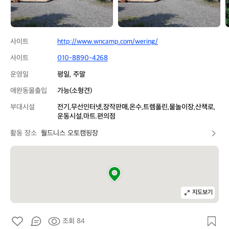
장
장
사이트
http://www.wncamp.com/wering/
사이트
010-8890-4268
운영일
평일, 주말
애완동물출입
가능(소형견)
부대시설
전기,무선인터넷,장작판매,온수,트렘폴린,물놀이장,산책로,
운동시설,마트.편의점
활동 장소
월드니스 오토캠핑장
지도보기
조회 84