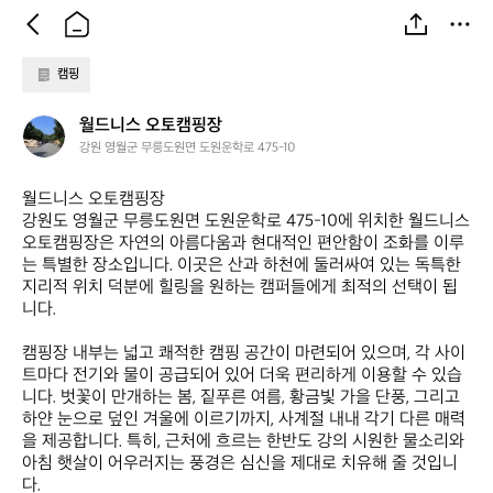
캠핑
월
월드니스 오토캠핑장
드
강원 영월군 무릉도원면 도원운학로 475-10
니
스
월드니스 오토캠핑장  

오
강원도 영월군 무릉도원면 도원운학로 475-10에 위치한 월드니스 
토
오토캠핑장은 자연의 아름다움과 현대적인 편안함이 조화를 이루
캠
는 특별한 장소입니다. 이곳은 산과 하천에 둘러싸여 있는 독특한 
핑
지리적 위치 덕분에 힐링을 원하는 캠퍼들에게 최적의 선택이 됩
장
니다. 

캠핑장 내부는 넓고 쾌적한 캠핑 공간이 마련되어 있으며, 각 사이
트마다 전기와 물이 공급되어 있어 더욱 편리하게 이용할 수 있습
니다. 벗꽃이 만개하는 봄, 짙푸른 여름, 황금빛 가을 단풍, 그리고 
하얀 눈으로 덮인 겨울에 이르기까지, 사계절 내내 각기 다른 매력
을 제공합니다. 특히, 근처에 흐르는 한반도 강의 시원한 물소리와 
아침 햇살이 어우러지는 풍경은 심신을 제대로 치유해 줄 것입니
다.
