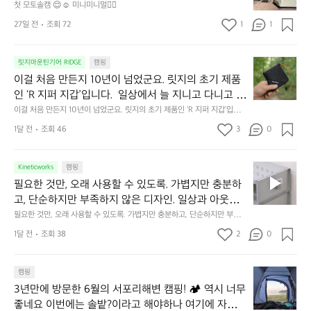
토
연
첫 모토솔캠 😌☺️ 미니미니멀👌🏼
솔
속
27일 전
조회 72
1
1
캠
에
서
😌
의
☺️
이
릿지마운틴기어 RIDGE
캠핑
휴
미
걸
이걸 처음 만든지 10년이 넘었군요. 릿지의 초기 제품
식
니
처
에
미
인 ‘R 지퍼 지갑’입니다.  일상에서 늘 지니고 다니고 싶
음
서
니
어지는 물건에는 크기, 무게, 형태, 색감 사이의 아주 미
이걸 처음 만든지 10년이 넘었군요. 릿지의 초기 제품인 ‘R 지퍼 지갑’입니
만
도
멀
다.  일상에서 늘 지니고 다니고 싶어지는 물건에는 크기, 무게, 형태, 색감
묘한 밸런스가 존재합니다.  예를 들자면 일에 집중하
든
1달 전
조회 46
3
0
이
 사이의 아주 미묘한 밸런스가 존재합니다.  예를 들자면 일에 집중하느라 책
👌🏼
느라 책상 위 가장자리에 대충 걸쳐 놓아도 시야에 걸
지
상 위 가장자리에 대충 걸쳐 놓아도 시야에 걸리적거리지 않는 것. R 지퍼 지
동
갑은 바로 그 위화감 없는 균형감에서 출발했습니다.  그중에서도 슬림함에
1
리적거리지 않는 것. R 지퍼 지갑은 바로 그 위화감 없
중
 철저히 집착했습니다. 튼튼한 내구도와 넉넉한 수납력을 해치치 않는 선에
필
0
Kineticworks
캠핑
는 균형감에서 출발했습니다.  그중에서도 슬림함에 철
인
서, 가장 가볍고 얇게 설계했습니다.  이 디자인과 사용감은, 꼭 직접 손으로
요
년
필요한 것만, 오래 사용할 수 있도록. 가볍지만 충분하
차
저히 집착했습니다. 튼튼한 내구도와 넉넉한 수납력을
 만져보며 경험해 보시기를 바랍니다.
한
이
안
고, 단순하지만 부족하지 않은 디자인. 일상과 아웃도
 해치치 않는 선에서, 가장 가볍고 얇게 설계했습니다. 
것
넘
에
어의 경계를 자연스럽게 이어주는 RIDGE MOUNTAIN 
필요한 것만, 오래 사용할 수 있도록. 가볍지만 충분하고, 단순하지만 부족하
 이 디자인과 사용감은, 꼭 직접 손으로 만져보며 경험
만,
었
서
지 않은 디자인. 일상과 아웃도어의 경계를 자연스럽게 이어주는 RIDGE M
GEAR. 키네틱웍스에서 만나보세요.
해 보시기를 바랍니다.
오
군
1달 전
조회 38
2
0
OUNTAIN GEAR. 키네틱웍스에서 만나보세요.
도
래
요.
누
사
릿
구
3
용
캠핑
지
나
년
할
의
3년만에 방문한 6월의 서포리해변 캠핑! 🏕 역시 너무 
잠
만
수
초
에
좋네요 이번에는 솔밭?이라고 해야하나 여기에 자리를 