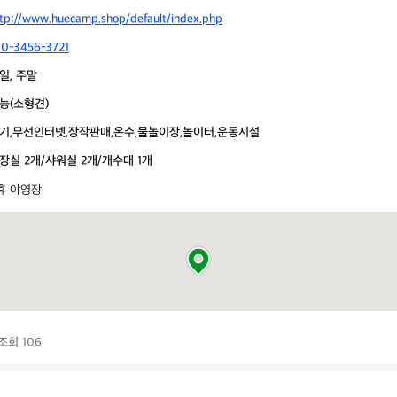
tp://www.huecamp.shop/default/index.php
10-3456-3721
일, 주말
능(소형견)
기,무선인터넷,장작판매,온수,물놀이장,놀이터,운동시설
장실 2개/샤워실 2개/개수대 1개
휴 야영장
조회 106