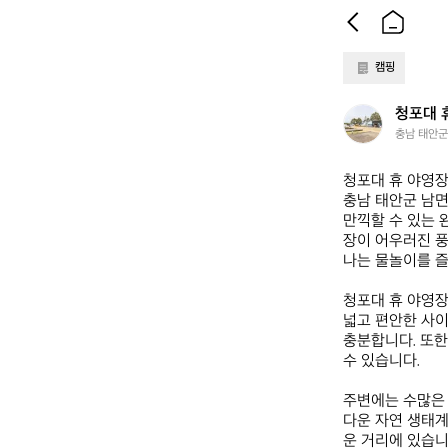
캠핑
청
청포대 
포
충남 태안군
대
휴
청포대 휴 야영장  
야
충남 태안군 남면
영
만끽할 수 있는 
장
장이 어우러진 풍
나는 물놀이를 즐
청포대 휴 야영장
넓고 편안한 사이
충분합니다. 또한
수 있습니다.

주변에는 수많은 
다운 자연 생태계
운 거리에 있습니