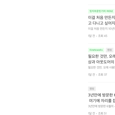
릿지마운틴기어 RIDGE
이걸 처음 만든지 
고 다니고 싶어지
 예를 들자면 일
이걸 처음 만든지 10년
 무게, 형태, 색감 사
것. R 지퍼 지
1달 전
조회 45
야에 걸리적거리지 않는
집착했습니다. 튼
다. 튼튼한 내구도와 넉
 만져보며 경험해 보시
습니다.  이 디
Kineticworks
캠핑
필요한 것만, 오
상과 아웃도어의 
나보세요.
필요한 것만, 오래 사
 이어주는 RIDGE MO
1달 전
조회 37
캠핑
3년만에 방문한 
 여기에 자리를 
 좋고 1박 2일은
3년만에 방문한 6월의
고 경치도 좋네요  서해치
 음식물.쓰레기봉투
1달 전
조회 51
관리) .수금하면서 음식