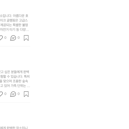
상
물
게
솔
과
건
눈
밭?
아
에
을
이
소입니다. 아름다운 호
웃
는
가
라
레이크 글램핑은 고급스
도
크
려
고
 제공되는 특별한 불멍
어
기,
보
 자전거 타기 등 다양한
해
의
무
께 소중한 추억을 창출
세
야
0
0
경
다양한 요리를 제공하여
게,
요.
하
고 있는 캠핑장 중 하나
계
형
마
나
에서 가족 및 사랑하는
를
태,
치
여
김하였습니다. 인기 정
자
색
암
기
연
감
막
에
스
사
커
자
럽
이
찾고 싶은 분들에게 완벽
튼
리
할 수 있습니다. 특히 
게
의
을
를
을 맞으며 조용한 숲속
이
아
조
잡
고 있어 가족 단위는 물
어
주
용
았
티비티를 즐길 수 있는
주
미
0
0
 캠프파이어를 즐기며 별
히
는
는
묘
최우선으로 생각하고 있으
내
데
미가 됩니다. 자연과의
R
한
리
정
추천드립니다. 지금 바로
I
밸
듯
말
D
런
이.
시
G
스
P
원
E
가
o
들에게 완벽한 장소입니
하