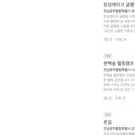
장성레이크 글램
전남광주통합특별시 장성
장성레이크 글램핑 자연
수와 울창한 숲 속에 자
러운 글램핑 시설을 갖
 공간은 소중한 사람과 
 액티비티를 즐기기에 
2달 전
조회 24
하는 시간이 될 것입니
 미각을 만족시켜 줍니다
입니다. 주말이면 방문
 사람들과 함께하세요.
캠핑
도: ★★★★★
편백숲 힐링캠프
전남광주통합특별시 나주
편백숲 힐링캠프 전남광
한 힐링 공간입니다. 이
편백 나무는 자연의 소
에서의 커피 한 잔은 
론 친구나 연인과 함께 
1달 전
조회 27
 기회도 많은데, 자전
빛 아래서 시간을 보내
며, 깨끗하고 잘 관리된
 조화 속에서 힐링할 
캠핑
 나주로 떠나 여유로움
온길
전남광주통합특별시 강진
온길 전남광주통합특별시