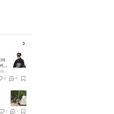
늘
지
기까
내
 커튼
던
 공기
있습니
내
근히 감싸
의 밤
방
0
0
  안녕
에
서
첫
도
모
자
토
연
솔
속
1
1
캠
에