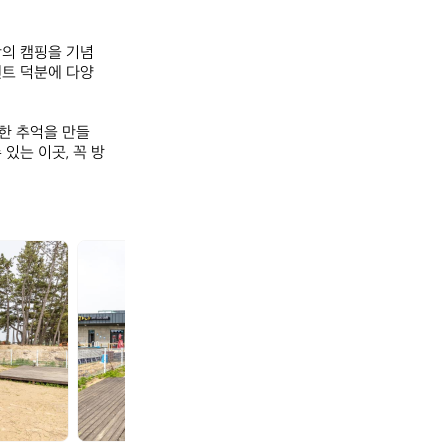
만의 캠핑을 기념
벤트 덕분에 다양
 추억을 만들 
있는 이곳, 꼭 방
청
청
포
포
대
대
휴
휴
야
야
영
영
장
장