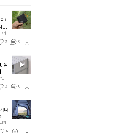
서
😌
의
☺️
이
휴
미
걸
 지니
식
니
처
에
미
다. 
음
서
니
않는 
크기,
만
도
멀
아도 시
저히 
든
3
0
이
착했습니
👌🏼
설계했
지
손으로
동
1
중
필
0
인
요
년
. 일
차
한
이
안
서 만
것
넘
에
스럽게
만,
었
서
오
군
2
0
도
래
요.
누
사
릿
구
3
용
지
나
년
할
의
야하나
잠
만
수
초
에
놀기
에
있
기
들
하면서
 시원하
방
도
제
기
동네에서 
점 
문
록.
6
품
1
터 해변