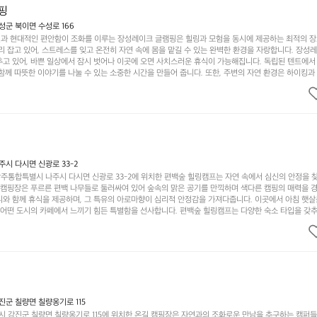
핑
군 북이면 수성로 166
과 현대적인 편안함이 조화를 이루는 장성레이크 글램핑은 힐링과 모험을 동시에 제공하는 최적의 장
리 잡고 있어, 스트레스를 잊고 온전히 자연 속에 몸을 맡길 수 있는 완벽한 환경을 자랑합니다. 장성
추고 있어, 바쁜 일상에서 잠시 벗어나 이곳에 오면 사치스러운 휴식이 가능해집니다. 독립된 텐트에서
함께 따뜻한 이야기를 나눌 수 있는 소중한 시간을 만들어 줍니다. 또한, 주변의 자연 환경은 하이킹과
그야말로 완벽한 조건을 갖추고 있습니다. 이곳에서의 캠핑은 단순한 숙박이 아닌, 가족과 친구들과 함
다. 특히 식사를 좋아하는 분들에게는 매주 특별한 바비큐 파티와 지역에서 나는 신선한 재료로 만든 
.  장성레이크 글램핑은 그 아름다운 경관과 최고 품질의 시설 덕분에 최근 몇 년 사이에 특히 주목받
객이 가득해 예약이 빠르게 차는 만큼 미리 일정을 계획하시는 것이 좋습니다. 나만의 프라이빗한 공간
 당신의 대자연 속 힐링을 기다리는 장성레이크 글램핑은 언젠가 반드시 방문해봐야 할 명소로 자리매
시 다시면 신광로 33-2
주통합특별시 나주시 다시면 신광로 33-2에 위치한 편백숲 힐링캠프는 자연 속에서 심신의 안정을 
 캠핑장은 푸르른 편백 나무들로 둘러싸여 있어 숲속의 맑은 공기를 만끽하며 색다른 캠핑의 매력을 경험
리와 함께 휴식을 제공하며, 그 특유의 아로마향이 심리적 안정감을 가져다줍니다. 이곳에서 아침 햇살
그 어떤 도시의 카페에서 느끼기 힘든 특별함을 선사합니다. 편백숲 힐링캠프는 다양한 숙소 타입을 갖추
더욱 기억에 남는 특별한 시간을 보낼 수 있습니다. 주변에는 자전거 도로와 하이킹 트레일이 있어 액
거를 타거나 숲속을 거닐며 다양한 생태계를 체험해보는 것도 일상의 스트레스를 잊게 해줍니다. 또한,
는 것은 일상에서 벗어나 새로운 여유를 찾는 방법입니다. 운영자는 항상 방문객의 편안함과 안전을 
 시설을 자랑합니다. 가족들이 함께하는 모닥불 구이 파티나 친구들과의 캠핑 퀴즈도 놓칠 수 없는 재
수 있는 편백숲 힐링캠프는 현대인의 바쁜 일상에서 벗어나 소중한 시간을 가지고 싶은 분들에게 특히 
과 행복이 가득한 캠핑을 경험해보세요! 인기 정도: ★★★★☆
군 칠량면 칠량옹기로 115
 강진군 칠량면 칠량옹기로 115에 위치한 온길 캠핑장은 자연과의 조화로운 만남을 추구하는 캠퍼