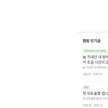
캠핑 인기글
릿지마운틴기어 RIDGE
늘 지내던 내 방
지 조금 시간이 
을 조용히 내리듯이
늘 지내던 내 방에서도
다.  그럴 때는 차분하게
를 차단하고, 얼
12일 전
조회 19
줍니다.  차가운 공기를
이 됩니다.  안녕
히 주무세요.
캠핑
첫 모토솔캠 😌☺
첫 모토솔캠 😌☺️ 미니
25일 전
조회 70