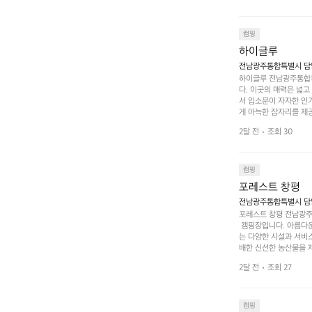
 항구에서부터 
까지 버스도 다니네요 
할때까지 물놀이 
캠핑
하이글루
전남광주통합특별시 담양
하이글루 전남광주통합특
다. 이곳의 매력은 넓
서 입소문이 자자한 인
게 아늑한 잠자리를 제공
 있는 완벽한 조화가 이
2달 전
조회 30
은 시간을 보낼 수 있
조할 만한 장소가 됩니다
 순간을 만끽해보세요.
 나누는 이야기들은 여러
캠핑
포레스트 창평
전남광주통합특별시 담양군
포레스트 창평 전남광주통
 캠핑장입니다. 아름다
는 다양한 시설과 서비스
배한 신선한 농산물을 제
 캠퍼들이 탐험과 모험
2달 전
조회 27
은 숙면을 취할 수 있는
 놀 수 있는 놀이시설
트 창평의 매력 중 하나
순한 캠핑 그 이상을 제
캠핑