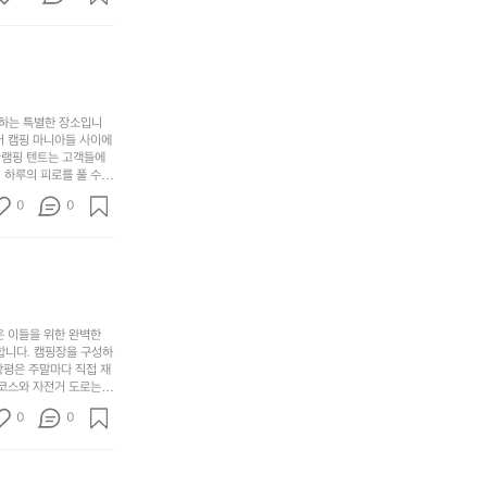
까
 철수
한
가
인
지
6
볍
‘R
조
월
지
지
금
의
만
퍼
시
서
충
지
간
포
분
갑’입
사하는 특별한 장소입니
이
리
하
니
어 캠핑 마니아들 사이에
걸
해
글램핑 텐트는 고객들에
고,
다.
리
 하루의 피로를 풀 수
변
단
일
는
친구나 가족과 함께 좋
캠
순
상
0
순
0
아하는 이들에게 더욱 참
핑!
하
에
간
. 하이글루에서 특별한
지
서
🏕
 아래에서 별을 바라보며
이
만
늘
있
역
부
지
습
시
족
니
니
너
하
고
다.
무
은 이들을 위한 완벽한
지
다
그
좋
합니다. 캠핑장을 구성하
않
니
창평은 주말마다 직접 재
럴
네
은
고
 코스와 자전거 도로는
때
요
 계곡 소리를 들으며 깊
디
싶
는
이
0
0
히 어린이들은 안전하게
자
어
차
번
 탐험하는 재미도 포레스
인.
지
분
에
. 포레스트 창평은 단
일
는
★★★★★
하
는