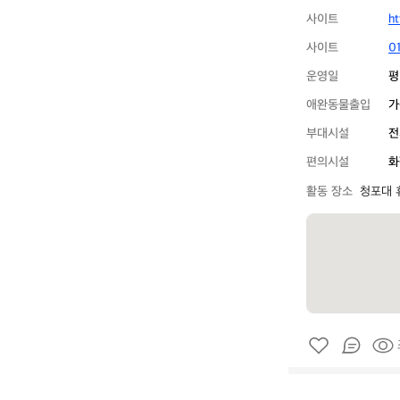
사이트
ht
사이트
0
운영일
평
애완동물출입
가
부대시설
전
편의시설
화
활동 장소
청포대 