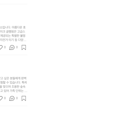
차
번
 탐험하는 재미도 포레스
인.
지
분
에
. 포레스트 창평은 단
일
는
★★★★★
하
는
상
물
게
솔
과
건
눈
밭?
아
에
을
이
소입니다. 아름다운 호
웃
는
가
라
레이크 글램핑은 고급스
도
크
려
고
 제공되는 특별한 불멍
어
기,
보
 자전거 타기 등 다양한
해
의
무
께 소중한 추억을 창출
세
야
0
0
경
다양한 요리를 제공하여
게,
요.
하
고 있는 캠핑장 중 하나
계
형
마
나
에서 가족 및 사랑하는
를
태,
치
여
김하였습니다. 인기 정
자
색
암
기
연
감
막
에
스
사
커
자
럽
이
찾고 싶은 분들에게 완벽
튼
리
할 수 있습니다. 특히 
게
의
을
를
을 맞으며 조용한 숲속
이
아
조
잡
고 있어 가족 단위는 물
어
주
용
았
티비티를 즐길 수 있는
주
미
0
0
 캠프파이어를 즐기며 별
히
는
는
묘
최우선으로 생각하고 있으
내
데
미가 됩니다. 자연과의
R
한
리
정
추천드립니다. 지금 바로
I
밸
듯
말