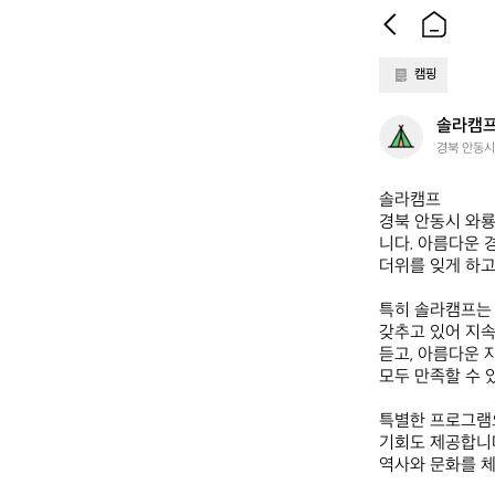
캠핑
솔
솔라캠
라
경북 안동시 
캠
프
솔라캠프  

경북 안동시 와룡
니다. 아름다운 
더위를 잊게 하고
특히 솔라캠프는 
갖추고 있어 지속
듣고, 아름다운 
모두 만족할 수 
특별한 프로그램으
기회도 제공합니다
역사와 문화를 체험