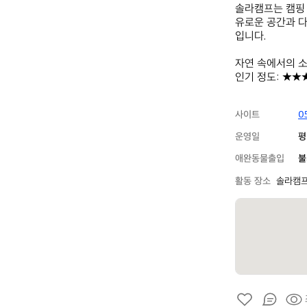
솔라캠프는 캠핑 
유로운 공간과 다
입니다.  

자연 속에서의 소
인기 정도: ★★
사이트
0
운영일
평
애완동물출입
불
활동 장소
솔라캠