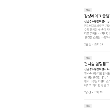
 놀 수 있는 놀이시설
트 창평의 매력 중 하나
순한 캠핑 그 이상을 제
캠핑
장성레이크 글램
전남광주통합특별시 장성
장성레이크 글램핑 자연
수와 울창한 숲 속에 자
러운 글램핑 시설을 갖
 공간은 소중한 사람과 
 액티비티를 즐기기에 
2달 전
조회 25
하는 시간이 될 것입니
 미각을 만족시켜 줍니다
입니다. 주말이면 방문
 사람들과 함께하세요.
캠핑
도: ★★★★★
편백숲 힐링캠프
전남광주통합특별시 나주
편백숲 힐링캠프 전남광
한 힐링 공간입니다. 이
편백 나무는 자연의 소
에서의 커피 한 잔은 
론 친구나 연인과 함께 
1달 전
조회 28
 기회도 많은데, 자전
빛 아래서 시간을 보내
며, 깨끗하고 잘 관리된
 조화 속에서 힐링할 
캠핑
 나주로 떠나 여유로움