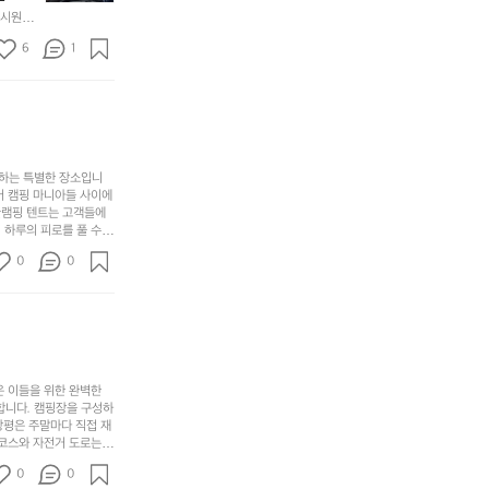
에
있
기
들
하면서
 시원하
방
도
제
기
동네에서 
점 
문
록.
6
품
1
터 해변
까
 철수
한
가
인
지
6
볍
‘R
조
월
지
지
금
의
만
퍼
시
서
충
지
간
포
분
갑’입
사하는 특별한 장소입니
이
리
하
니
어 캠핑 마니아들 사이에
걸
해
글램핑 텐트는 고객들에
고,
다.
리
 하루의 피로를 풀 수
변
단
일
는
친구나 가족과 함께 좋
캠
순
상
0
순
0
아하는 이들에게 더욱 참
핑!
하
에
간
. 하이글루에서 특별한
지
서
🏕
 아래에서 별을 바라보며
이
만
늘
있
역
부
지
습
시
족
니
니
너
하
고
다.
무
은 이들을 위한 완벽한
지
다
그
좋
합니다. 캠핑장을 구성하
않
니
창평은 주말마다 직접 재
럴
네
은
고
 코스와 자전거 도로는
때
요
 계곡 소리를 들으며 깊
디
싶
는
이
0
0
히 어린이들은 안전하게
자
어