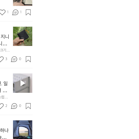
토
연
솔
속
1
1
캠
에
서
😌
의
☺️
이
휴
미
걸
 지니
식
니
처
에
미
다. 
음
서
니
않는 
크기,
만
도
멀
아도 시
저히 
든
3
0
이
착했습니
👌🏼
설계했
지
손으로
동
1
중
필
0
인
요
년
. 일
차
한
이
안
서 만
것
넘
에
스럽게
만,
었
서
오
군
2
0
도
래
요.
누
사
릿
구
3
용
지
나
년
할
의
야하나
잠
만
수
초
에
놀기