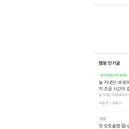
캠핑 인기글
릿지마운틴기어 RIDGE
늘 지내던 내 방
지 조금 시간이 
을 조용히 내리듯이
늘 지내던 내 방에서도
다.  그럴 때는 차분하게
를 차단하고, 얼
14일 전
조회 21
줍니다.  차가운 공기를
이 됩니다.  안녕
히 주무세요.
캠핑
첫 모토솔캠 😌☺