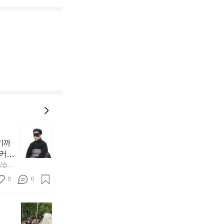
늘
지
기까
내
 커튼
던
 공기
있습니
내
근히 감싸
의 밤
방
0
0
  안녕
에
서
첫
도
모
자