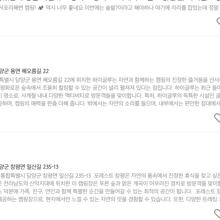
 넘 짧게 느껴지네요  .1박 1동 1만원 (수금은 7시쯤, 동네에서 관리) .수금
 서포리해변 캠핑! 🏕 역시 너무 좋네요 이번에는 솔밭?이라고 해야하나 여기에 자리를 잡았는데 정말
고 물도 맑은편, 아이들도 놀기 좋고 1박 2일은 넘 짧게 느껴지네요  .1박 1동 1만원 (수금은 7시쯤, 
를 1개씩 나누어줌 .솔밭에 바로 화장실있음 .5분거리 cu .2분거리 음식
물.쓰레기봉투를 1개씩 나누어줌 .솔밭에 바로 화장실있음 .5분거리 cu .2분거리 음식점  항구에서부
해변까지 버스도 다니네요 ㅎㅎㅎ 아이들 엄청 좋아하네요 점심쯤도착해서
ㅎㅎㅎ 아이들 엄청 좋아하네요 점심쯤도착해서 철수할때까지 물놀이 3타임이나 했네요 ⛱️
3타임이나 했네요 ⛱️
군 용면 해오름길 22
별시 담양군 용면 해오름길 22에 위치한 하이글루는 자연과 함께하는 캠핑의 진정한 즐거움을 선
고 평화로운 숲속에서 조용히 힐링할 수 있는 공간이 널리 펼쳐져 있다는 점입니다. 하이글루는 최근 들
기 명소로, 사계절 내내 다양한 액티비티로 방문객들을 맞이합니다. 특히, 하이글루의 독특한 시설인 
하며, 캠핑의 매력을 한층 더해 줍니다. 밖에서는 자연의 소리를 들으며, 내부에서는 편안한 침대에서
루어집니다. 이곳의 장점은 또 다른 캠핑의 매력인 바베큐 파티를 즐길 수 있는 공간이 마련되어 있어 
다는 것입니다. 또한, 하이글루 인근에는 다양한 트레킹 코스와 자전거 도로가 있어 아웃도어 활동을 좋
. 담양의 아름다운 자연과 함께, 건강한 레저 활동을 즐기며 행복한 캠핑 경험을 쌓으실 수 있습니다
 따뜻한 햇살과 함께하는 아침, 상징적인 담양의 죽녹원과 함께 어우러진 저녁, 그리고 고요한 밤하늘
분의 캠핑 여행을 더욱 특별하게 만들어 줄 것입니다.  인기 정도: ★★★★★
 창평면 일산길 235-13
합특별시 담양군 창평면 일산길 235-13  포레스트 창평은 자연의 품속에서 진정한 휴식을 찾고 싶
운 전라남도의 산악지대에 위치한 이 캠핑장은 푸른 숲과 맑은 계곡이 어우러진 경치로 방문객을 맞이
 덕분에 가족, 친구, 연인과 함께 특별한 순간을 만들어갈 수 있는 최적의 공간이 됩니다.  포레스트 
공하는 캠핑장으로, 현지에서만 느낄 수 있는 자연의 맛을 경험할 수 있습니다. 또한, 다양한 트레킹
의 짜릿함을 누릴 수 있도록 만들어졌습니다. 저녁에는 별빛 아래에서 바베큐 파티를 즐기거나, 잔잔한
 기회를 제공합니다.  이곳은 자연과의 완벽한 조화를 이루며, 다채로운 야외 활동을 제공합니다. 특