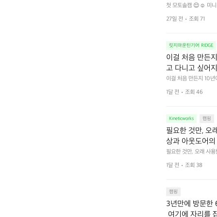
첫 모토솔캠 😌☺️ 미니
27일 전
조회 71
릿지마운틴기어 RIDGE
이걸 처음 만든지 
고 다니고 싶어지
 예를 들자면 일
이걸 처음 만든지 10년
 무게, 형태, 색감 사
것. R 지퍼 지
1달 전
조회 46
야에 걸리적거리지 않는
집착했습니다. 튼
다. 튼튼한 내구도와 넉
 만져보며 경험해 보시
습니다.  이 디
Kineticworks
캠핑
필요한 것만, 오
상과 아웃도어의 
나보세요.
필요한 것만, 오래 사
 이어주는 RIDGE MO
1달 전
조회 38
캠핑
3년만에 방문한 
 여기에 자리를 