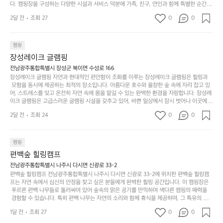
은
고
다. 캠핑장을 구성하는 다양한 시설과 서비스 덕분에 가족, 친구, 연인과 함께 특별한 순간을
때
요
 만들어갈 수 있는 최적의 공간이 됩니다.  포레스트 창평은 주말마다 직접 재배한 신선한 농
디
싶
는
이
2달 전
조회 27
0
0
산물을 제공하는 캠핑장으로, 현지에서만 느낄 수 있는 자연의 맛을 경험할 수 있습니다. 또
자
어
차
번
한, 다양한 트레킹 코스와 자전거 도로는 캠퍼들이 탐험과 모험의 짜릿함을 누릴 수 있도록
인.
지
분
에
 만들어졌습니다. 저녁에는 별빛 아래에서 바베큐 파티를 즐기거나, 잔잔한 계곡 소리를 들
일
는
으며 깊은 숙면을 취할 수 있는 기회를 제공합니다.  이곳은 자연과의 완벽한 조화를 이루며,
하
는
캠핑
상
물
 다채로운 야외 활동을 제공합니다. 특히 어린이들은 안전하게 놀 수 있는 놀이시설이 마련
게
솔
장성레이크 글램핑
되어 있어 부모님들과 함께 즐거운 시간을 보낼 수 있습니다. 주변의 다양한 관광지와 먹거
과
건
눈
밭?
리를 탐험하는 재미도 포레스트 창평의 매력 중 하나입니다.  또한, 캠핑장을 방문한 후 지속
전남광주통합특별시 장성군 북이면 수성로 166
아
에
을
이
적으로 재방문하는 이들이 많아 인기가 날로 상승하고 있습니다. 포레스트 창평은 단순한 캠
장성레이크 글램핑 자연과 현대적인 편안함이 조화를 이루는 장성레이크 글램핑은 힐링과
웃
는
가
라
핑 그 이상을 제공하며, 자연을 사랑하는 모든 이들에게 꼭 한번 경험해봐야 할 장소로 자리
 모험을 동시에 제공하는 최적의 장소입니다. 아름다운 호수와 울창한 숲 속에 자리 잡고 있
도
크
려
잡았습니다.  인기 정도: ★★★★★
고
어, 스트레스를 잊고 온전히 자연 속에 몸을 맡길 수 있는 완벽한 환경을 자랑합니다. 장성레
어
기,
보
이크 글램핑은 고급스러운 글램핑 시설을 갖추고 있어, 바쁜 일상에서 잠시 벗어나 이곳에
해
의
무
 오면 사치스러운 휴식이 가능해집니다. 독립된 텐트에서 제공되는 특별한 불멍 공간은 소중
세
야
2달 전
조회 24
0
0
경
한 사람과 함께 따뜻한 이야기를 나눌 수 있는 소중한 시간을 만들어 줍니다. 또한, 주변의 자
게,
요.
하
연 환경은 하이킹과 자전거 타기 등 다양한 액티비티를 즐기기에 그야말로 완벽한 조건을 갖
계
형
마
나
추고 있습니다. 이곳에서의 캠핑은 단순한 숙박이 아닌, 가족과 친구들과 함께 소중한 추억
를
태,
치
여
을 창출하는 시간이 될 것입니다. 특히 식사를 좋아하는 분들에게는 매주 특별한 바비큐 파
캠핑
자
색
암
기
티와 지역에서 나는 신선한 재료로 만든 다양한 요리를 제공하여 미각을 만족시켜 줍니다. 
편백숲 힐링캠프
연
감
 장성레이크 글램핑은 그 아름다운 경관과 최고 품질의 시설 덕분에 최근 몇 년 사이에 특히
막
에
스
사
 주목받고 있는 캠핑장 중 하나입니다. 주말이면 방문객이 가득해 예약이 빠르게 차는 만큼
전남광주통합특별시 나주시 다시면 신광로 33-2
커
자
 미리 일정을 계획하시는 것이 좋습니다. 나만의 프라이빗한 공간에서 가족 및 사랑하는 사
럽
이
편백숲 힐링캠프 전남광주통합특별시 나주시 다시면 신광로 33-2에 위치한 편백숲 힐링캠
튼
리
람들과 함께하세요. 당신의 대자연 속 힐링을 기다리는 장성레이크 글램핑은 언젠가 반드시
프는 자연 속에서 심신의 안정을 찾고 싶은 분들에게 완벽한 힐링 공간입니다. 이 캠핑장은
게
의
을
를
 방문해봐야 할 명소로 자리매김하였습니다. 인기 정도: ★★★★★
 푸르른 편백 나무들로 둘러싸여 있어 숲속의 맑은 공기를 만끽하며 색다른 캠핑의 매력을
이
아
조
잡
 경험할 수 있습니다. 특히 편백 나무는 자연의 소리와 함께 휴식을 제공하며, 그 특유의 아로
어
주
용
았
마향이 심리적 안정감을 가져다줍니다. 이곳에서 아침 햇살을 맞으며 조용한 숲속에서의 커
주
미
1달 전
조회 27
0
0
피 한 잔은 그 어떤 도시의 카페에서 느끼기 힘든 특별함을 선사합니다. 편백숲 힐링캠프는
히
는
는
묘
 다양한 숙소 타입을 갖추고 있어 가족 단위는 물론 친구나 연인과 함께 더욱 기억에 남는 특