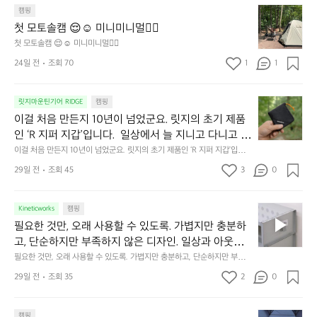
 밤이 됩니다.  안녕히 주무세요.
첫
도
캠핑
줍니다.  이 슬립 웜을 쓰는 것만으로 그곳은 나만의 밤
모
자
첫 모토솔캠 😌☺️ 미니미니멀👌🏼
이 됩니다.  안녕히 주무세요.
토
연
첫 모토솔캠 😌☺️ 미니미니멀👌🏼
솔
속
24일 전
조회 70
1
1
캠
에
서
😌
의
☺️
이
릿지마운틴기어 RIDGE
캠핑
휴
미
걸
이걸 처음 만든지 10년이 넘었군요. 릿지의 초기 제품
식
니
처
에
미
인 ‘R 지퍼 지갑’입니다.  일상에서 늘 지니고 다니고 싶
음
서
니
어지는 물건에는 크기, 무게, 형태, 색감 사이의 아주 미
이걸 처음 만든지 10년이 넘었군요. 릿지의 초기 제품인 ‘R 지퍼 지갑’입니
만
도
멀
다.  일상에서 늘 지니고 다니고 싶어지는 물건에는 크기, 무게, 형태, 색감
묘한 밸런스가 존재합니다.  예를 들자면 일에 집중하
든
29일 전
조회 45
3
0
이
 사이의 아주 미묘한 밸런스가 존재합니다.  예를 들자면 일에 집중하느라 책
👌🏼
느라 책상 위 가장자리에 대충 걸쳐 놓아도 시야에 걸
지
상 위 가장자리에 대충 걸쳐 놓아도 시야에 걸리적거리지 않는 것. R 지퍼 지
동
갑은 바로 그 위화감 없는 균형감에서 출발했습니다.  그중에서도 슬림함에
1
리적거리지 않는 것. R 지퍼 지갑은 바로 그 위화감 없
중
 철저히 집착했습니다. 튼튼한 내구도와 넉넉한 수납력을 해치치 않는 선에
필
0
Kineticworks
캠핑
는 균형감에서 출발했습니다.  그중에서도 슬림함에 철
인
서, 가장 가볍고 얇게 설계했습니다.  이 디자인과 사용감은, 꼭 직접 손으로
요
년
필요한 것만, 오래 사용할 수 있도록. 가볍지만 충분하
차
저히 집착했습니다. 튼튼한 내구도와 넉넉한 수납력을
 만져보며 경험해 보시기를 바랍니다.
한
이
안
고, 단순하지만 부족하지 않은 디자인. 일상과 아웃도
 해치치 않는 선에서, 가장 가볍고 얇게 설계했습니다. 
것
넘
에
어의 경계를 자연스럽게 이어주는 RIDGE MOUNTAIN 
필요한 것만, 오래 사용할 수 있도록. 가볍지만 충분하고, 단순하지만 부족하
 이 디자인과 사용감은, 꼭 직접 손으로 만져보며 경험
만,
었
서
지 않은 디자인. 일상과 아웃도어의 경계를 자연스럽게 이어주는 RIDGE M
GEAR. 키네틱웍스에서 만나보세요.
해 보시기를 바랍니다.
오
군
29일 전
조회 35
2
0
OUNTAIN GEAR. 키네틱웍스에서 만나보세요.
도
래
요.
누
사
릿
구
3
캠핑