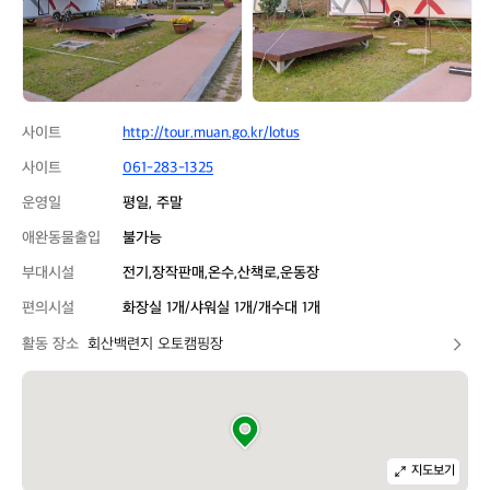
토
토
캠
캠
핑
핑
장
장
사이트
http://tour.muan.go.kr/lotus
사이트
061-283-1325
운영일
평일, 주말
애완동물출입
불가능
부대시설
전기,장작판매,온수,산책로,운동장
편의시설
화장실 1개/샤워실 1개/개수대 1개
활동 장소
회산백련지 오토캠핑장
지도보기