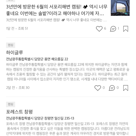
용
지
나
년
할
의
3년만에 방문한 6월의 서포리해변 캠핑! 🏕 역시 너무 
잠
만
수
초
에
좋네요 이번에는 솔밭?이라고 해야하나 여기에 자리를 
에
있
기
들
잡았는데 정말 시원하고 경치도 좋네요  서해치고 물도 
3년만에 방문한 6월의 서포리해변 캠핑! 🏕 역시 너무 좋네요 이번에는 솔
방
도
제
기
밭?이라고 해야하나 여기에 자리를 잡았는데 정말 시원하고 경치도 좋네요 
맑은편, 아이들도 놀기 좋고 1박 2일은 넘 짧게 느껴지
문
록.
1달 전
조회 51
6
품
1
 서해치고 물도 맑은편, 아이들도 놀기 좋고 1박 2일은 넘 짧게 느껴지네요  .
까
네요  .1박 1동 1만원 (수금은 7시쯤, 동네에서 관리) .수
한
가
인
1박 1동 1만원 (수금은 7시쯤, 동네에서 관리) .수금하면서 음식물.쓰레기봉
지
투를 1개씩 나누어줌 .솔밭에 바로 화장실있음 .5분거리 cu .2분거리 음식점  
6
금하면서 음식물.쓰레기봉투를 1개씩 나누어줌 .솔밭에 
볍
‘R
조
항구에서부터 해변까지 버스도 다니네요 ㅎㅎㅎ 아이들 엄청 좋아하네요 점
월
캠핑
지
지
바로 화장실있음 .5분거리 cu .2분거리 음식점  항구에
금
심쯤도착해서 철수할때까지 물놀이 3타임이나 했네요 ⛱️
의
만
퍼
하이글루
서부터 해변까지 버스도 다니네요 ㅎㅎㅎ 아이들 엄청
시
서
충
지
간
전남광주통합특별시 담양군 용면 해오름길 22
 좋아하네요 점심쯤도착해서 철수할때까지 물놀이 3
포
분
갑’입
하이글루 전남광주통합특별시 담양군 용면 해오름길 22에 위치한 하이글루는 자연과 함께
이
타임이나 했네요 ⛱️
리
하
니
하는 캠핑의 진정한 즐거움을 선사하는 특별한 장소입니다. 이곳의 매력은 넓고 평화로운 숲
걸
해
속에서 조용히 힐링할 수 있는 공간이 널리 펼쳐져 있다는 점입니다. 하이글루는 최근 들어
고,
다.
리
 캠핑 마니아들 사이에서 입소문이 자자한 인기 명소로, 사계절 내내 다양한 액티비티로 방
변
단
일
는
문객들을 맞이합니다. 특히, 하이글루의 독특한 시설인 글램핑 텐트는 고객들에게 아늑한 잠
캠
순
상
2달 전
조회 30
0
순
0
자리를 제공하며, 캠핑의 매력을 한층 더해 줍니다. 밖에서는 자연의 소리를 들으며, 내부에
핑!
하
에
간
서는 편안한 침대에서 하루의 피로를 풀 수 있는 완벽한 조화가 이루어집니다. 이곳의 장점
지
서
🏕
은 또 다른 캠핑의 매력인 바베큐 파티를 즐길 수 있는 공간이 마련되어 있어 친구나 가족과
이
만
 함께 좋은 시간을 보낼 수 있다는 것입니다. 또한, 하이글루 인근에는 다양한 트레킹 코스와
늘
캠핑
있
역
 자전거 도로가 있어 아웃도어 활동을 좋아하는 이들에게 더욱 참조할 만한 장소가 됩니다.
부
지
습
시
포레스트 창평
 담양의 아름다운 자연과 함께, 건강한 레저 활동을 즐기며 행복한 캠핑 경험을 쌓으실 수 있
족
니
니
너
습니다. 하이글루에서 특별한 순간을 만끽해보세요. 따뜻한 햇살과 함께하는 아침, 상징적인 
전남광주통합특별시 담양군 창평면 일산길 235-13
하
고
다.
무
담양의 죽녹원과 함께 어우러진 저녁, 그리고 고요한 밤하늘 아래에서 별을 바라보며 나누는 
포레스트 창평 전남광주통합특별시 담양군 창평면 일산길 235-13  포레스트 창평은 자연의
지
다
이야기들은 여러분의 캠핑 여행을 더욱 특별하게 만들어 줄 것입니다.  인기 정도: ★★★★
그
좋
 품속에서 진정한 휴식을 찾고 싶은 이들을 위한 완벽한 캠핑장입니다. 아름다운 전라남도의 
않
니
★
산악지대에 위치한 이 캠핑장은 푸른 숲과 맑은 계곡이 어우러진 경치로 방문객을 맞이합니
럴
네