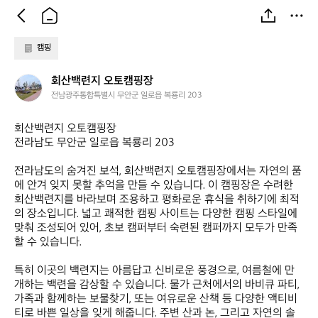
캠핑
회
회산백련지 오토캠핑장
산
전남광주통합특별시 무안군 일로읍 복룡리 203
백
련
회산백련지 오토캠핑장  

지
전라남도 무안군 일로읍 복룡리 203

오
토
전라남도의 숨겨진 보석, 회산백련지 오토캠핑장에서는 자연의 품
캠
에 안겨 잊지 못할 추억을 만들 수 있습니다. 이 캠핑장은 수려한 
핑
회산백련지를 바라보며 조용하고 평화로운 휴식을 취하기에 최적
장
의 장소입니다. 넓고 쾌적한 캠핑 사이트는 다양한 캠핑 스타일에 
맞춰 조성되어 있어, 초보 캠퍼부터 숙련된 캠퍼까지 모두가 만족
할 수 있습니다.

특히 이곳의 백련지는 아름답고 신비로운 풍경으로, 여름철에 만
개하는 백련을 감상할 수 있습니다. 물가 근처에서의 바비큐 파티, 
가족과 함께하는 보물찾기, 또는 여유로운 산책 등 다양한 액티비
티로 바쁜 일상을 잊게 해줍니다. 주변 산과 논, 그리고 자연의 솔