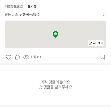
애완동물출입
불가능
활동 장소
갈론계곡캠핑장
지도보기
조회 83
아직 댓글이 없어요

첫 댓글을 남겨주세요