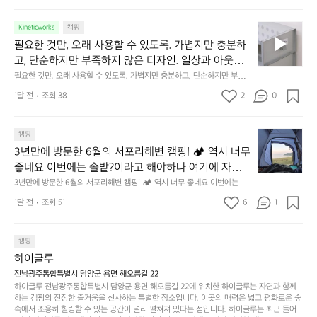
느라 책상 위 가장자리에 대충 걸쳐 놓아도 시야에 걸
지
상 위 가장자리에 대충 걸쳐 놓아도 시야에 걸리적거리지 않는 것. R 지퍼 지
동
갑은 바로 그 위화감 없는 균형감에서 출발했습니다.  그중에서도 슬림함에
1
리적거리지 않는 것. R 지퍼 지갑은 바로 그 위화감 없
중
 철저히 집착했습니다. 튼튼한 내구도와 넉넉한 수납력을 해치치 않는 선에
필
0
Kineticworks
캠핑
는 균형감에서 출발했습니다.  그중에서도 슬림함에 철
인
서, 가장 가볍고 얇게 설계했습니다.  이 디자인과 사용감은, 꼭 직접 손으로
요
년
필요한 것만, 오래 사용할 수 있도록. 가볍지만 충분하
차
저히 집착했습니다. 튼튼한 내구도와 넉넉한 수납력을
 만져보며 경험해 보시기를 바랍니다.
한
이
안
고, 단순하지만 부족하지 않은 디자인. 일상과 아웃도
 해치치 않는 선에서, 가장 가볍고 얇게 설계했습니다. 
것
넘
에
어의 경계를 자연스럽게 이어주는 RIDGE MOUNTAIN 
필요한 것만, 오래 사용할 수 있도록. 가볍지만 충분하고, 단순하지만 부족하
 이 디자인과 사용감은, 꼭 직접 손으로 만져보며 경험
만,
었
서
지 않은 디자인. 일상과 아웃도어의 경계를 자연스럽게 이어주는 RIDGE M
GEAR. 키네틱웍스에서 만나보세요.
해 보시기를 바랍니다.
오
군
1달 전
조회 38
2
0
OUNTAIN GEAR. 키네틱웍스에서 만나보세요.
도
래
요.
누
사
릿
구
3
용
캠핑
지
나
년
할
의
3년만에 방문한 6월의 서포리해변 캠핑! 🏕 역시 너무 
잠
만
수
초
에
좋네요 이번에는 솔밭?이라고 해야하나 여기에 자리를 
에
있
기
들
잡았는데 정말 시원하고 경치도 좋네요  서해치고 물도 
3년만에 방문한 6월의 서포리해변 캠핑! 🏕 역시 너무 좋네요 이번에는 솔
방
도
제
기
밭?이라고 해야하나 여기에 자리를 잡았는데 정말 시원하고 경치도 좋네요 
맑은편, 아이들도 놀기 좋고 1박 2일은 넘 짧게 느껴지
문
록.
1달 전
조회 51
6
품
1
 서해치고 물도 맑은편, 아이들도 놀기 좋고 1박 2일은 넘 짧게 느껴지네요  .
까
네요  .1박 1동 1만원 (수금은 7시쯤, 동네에서 관리) .수
한
가
인
1박 1동 1만원 (수금은 7시쯤, 동네에서 관리) .수금하면서 음식물.쓰레기봉
지
투를 1개씩 나누어줌 .솔밭에 바로 화장실있음 .5분거리 cu .2분거리 음식점  
6
금하면서 음식물.쓰레기봉투를 1개씩 나누어줌 .솔밭에 
볍
‘R
조
항구에서부터 해변까지 버스도 다니네요 ㅎㅎㅎ 아이들 엄청 좋아하네요 점
월
캠핑
지
지
바로 화장실있음 .5분거리 cu .2분거리 음식점  항구에
금
심쯤도착해서 철수할때까지 물놀이 3타임이나 했네요 ⛱️
의
만
퍼
하이글루
서부터 해변까지 버스도 다니네요 ㅎㅎㅎ 아이들 엄청
시
서
충
지
간
전남광주통합특별시 담양군 용면 해오름길 22
 좋아하네요 점심쯤도착해서 철수할때까지 물놀이 3
포
분
갑’입
하이글루 전남광주통합특별시 담양군 용면 해오름길 22에 위치한 하이글루는 자연과 함께
이
타임이나 했네요 ⛱️
리
하
니
하는 캠핑의 진정한 즐거움을 선사하는 특별한 장소입니다. 이곳의 매력은 넓고 평화로운 숲
걸
해
속에서 조용히 힐링할 수 있는 공간이 널리 펼쳐져 있다는 점입니다. 하이글루는 최근 들어
고,
다.
리