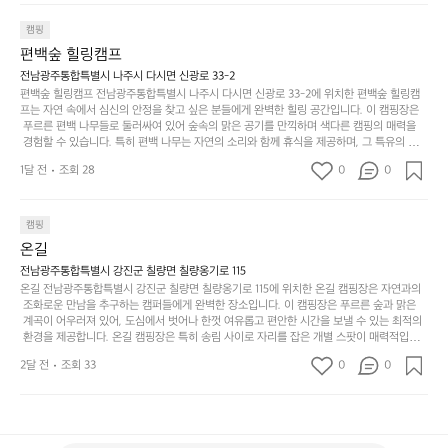
형
마
나
추고 있습니다. 이곳에서의 캠핑은 단순한 숙박이 아닌, 가족과 친구들과 함께 소중한 추억
를
태,
치
여
을 창출하는 시간이 될 것입니다. 특히 식사를 좋아하는 분들에게는 매주 특별한 바비큐 파
캠핑
자
색
암
기
티와 지역에서 나는 신선한 재료로 만든 다양한 요리를 제공하여 미각을 만족시켜 줍니다. 
편백숲 힐링캠프
연
감
 장성레이크 글램핑은 그 아름다운 경관과 최고 품질의 시설 덕분에 최근 몇 년 사이에 특히
막
에
스
사
 주목받고 있는 캠핑장 중 하나입니다. 주말이면 방문객이 가득해 예약이 빠르게 차는 만큼
전남광주통합특별시 나주시 다시면 신광로 33-2
커
자
 미리 일정을 계획하시는 것이 좋습니다. 나만의 프라이빗한 공간에서 가족 및 사랑하는 사
럽
이
편백숲 힐링캠프 전남광주통합특별시 나주시 다시면 신광로 33-2에 위치한 편백숲 힐링캠
튼
리
람들과 함께하세요. 당신의 대자연 속 힐링을 기다리는 장성레이크 글램핑은 언젠가 반드시
프는 자연 속에서 심신의 안정을 찾고 싶은 분들에게 완벽한 힐링 공간입니다. 이 캠핑장은
게
의
을
를
 방문해봐야 할 명소로 자리매김하였습니다. 인기 정도: ★★★★★
 푸르른 편백 나무들로 둘러싸여 있어 숲속의 맑은 공기를 만끽하며 색다른 캠핑의 매력을
이
아
조
잡
 경험할 수 있습니다. 특히 편백 나무는 자연의 소리와 함께 휴식을 제공하며, 그 특유의 아로
어
주
용
았
마향이 심리적 안정감을 가져다줍니다. 이곳에서 아침 햇살을 맞으며 조용한 숲속에서의 커
주
미
1달 전
조회 28
0
0
피 한 잔은 그 어떤 도시의 카페에서 느끼기 힘든 특별함을 선사합니다. 편백숲 힐링캠프는
히
는
는
묘
 다양한 숙소 타입을 갖추고 있어 가족 단위는 물론 친구나 연인과 함께 더욱 기억에 남는 특
내
데
별한 시간을 보낼 수 있습니다. 주변에는 자전거 도로와 하이킹 트레일이 있어 액티비티를
R
한
리
정
 즐길 수 있는 기회도 많은데, 자전거를 타거나 숲속을 거닐며 다양한 생태계를 체험해보는
I
캠핑
밸
듯
말
 것도 일상의 스트레스를 잊게 해줍니다. 또한, 캠프파이어를 즐기며 별빛 아래서 시간을 보
D
런
온길
이.
시
내는 것은 일상에서 벗어나 새로운 여유를 찾는 방법입니다. 운영자는 항상 방문객의 편안함
G
스
P
과 안전을 최우선으로 생각하고 있으며, 깨끗하고 잘 관리된 시설을 자랑합니다. 가족들이
원
전남광주통합특별시 강진군 칠량면 칠량옹기로 115
E
가
 함께하는 모닥불 구이 파티나 친구들과의 캠핑 퀴즈도 놓칠 수 없는 재미가 됩니다. 자연과
o
온길 전남광주통합특별시 강진군 칠량면 칠량옹기로 115에 위치한 온길 캠핑장은 자연과의
하
M
의 조화 속에서 힐링할 수 있는 편백숲 힐링캠프는 현대인의 바쁜 일상에서 벗어나 소중한
존
 조화로운 만남을 추구하는 캠퍼들에게 완벽한 장소입니다. 이 캠핑장은 푸르른 숲과 맑은
l
고
 시간을 가지고 싶은 분들에게 특히 추천드립니다. 지금 바로 나주로 떠나 여유로움과 행복
O
 계곡이 어우러져 있어, 도심에서 벗어나 한껏 여유롭고 편안한 시간을 보낼 수 있는 최적의
재
a
경
이 가득한 캠핑을 경험해보세요! 인기 정도: ★★★★☆
 환경을 제공합니다. 온길 캠핑장은 특히 송림 사이로 자리를 잡은 개별 스팟이 매력적입니
U
합
r
치
다. 각 사이트마다 적당한 간격이 유지되어 있어 프라이빗한 캠핑을 선호하는 분들에게는 더 
N
니
t
2달 전
조회 33
0
도
0
없이 좋은 선택이지요. 숲속에서의 고요한 밤, 별빛 아래서의 캠핑은 마치 동화 속에 들어온
T
다.
e
좋
 듯한 기분을 선사합니다. 이곳에서는 다양한 야외 활동도 가능해 가족과 친구들이 함께 즐
A
예
기기에 적합합니다. 하이킹, 자전거 타기, 그리고 근처의 계곡에서는 수영과 낚시도 즐길 수
c
네
I
를
 있어 바쁜 일상에서 벗어나 여러 가지 재미를 선사합니다. 또한, 캠핑장 내에는 깨끗한 화장
®
요
실과 샤워 시설이 잘 마련되어 있어 편리함을 제공합니다.  온길 캠핑장은 특히 주말이면 인
N
들
W
서