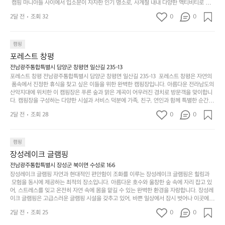
 캠핑 마니아들 사이에서 입소문이 자자한 인기 명소로, 사계절 내내 다양한 액티비티로 방
변
단
일
는
문객들을 맞이합니다. 특히, 하이글루의 독특한 시설인 글램핑 텐트는 고객들에게 아늑한 잠
캠
순
상
2달 전
조회 32
0
순
0
자리를 제공하며, 캠핑의 매력을 한층 더해 줍니다. 밖에서는 자연의 소리를 들으며, 내부에
핑!
하
에
간
서는 편안한 침대에서 하루의 피로를 풀 수 있는 완벽한 조화가 이루어집니다. 이곳의 장점
지
서
🏕
은 또 다른 캠핑의 매력인 바베큐 파티를 즐길 수 있는 공간이 마련되어 있어 친구나 가족과
이
만
 함께 좋은 시간을 보낼 수 있다는 것입니다. 또한, 하이글루 인근에는 다양한 트레킹 코스와
늘
캠핑
있
역
 자전거 도로가 있어 아웃도어 활동을 좋아하는 이들에게 더욱 참조할 만한 장소가 됩니다.
부
지
습
시
포레스트 창평
 담양의 아름다운 자연과 함께, 건강한 레저 활동을 즐기며 행복한 캠핑 경험을 쌓으실 수 있
족
니
니
너
습니다. 하이글루에서 특별한 순간을 만끽해보세요. 따뜻한 햇살과 함께하는 아침, 상징적인 
전남광주통합특별시 담양군 창평면 일산길 235-13
하
고
다.
무
담양의 죽녹원과 함께 어우러진 저녁, 그리고 고요한 밤하늘 아래에서 별을 바라보며 나누는 
포레스트 창평 전남광주통합특별시 담양군 창평면 일산길 235-13  포레스트 창평은 자연의
지
다
이야기들은 여러분의 캠핑 여행을 더욱 특별하게 만들어 줄 것입니다.  인기 정도: ★★★★
그
좋
 품속에서 진정한 휴식을 찾고 싶은 이들을 위한 완벽한 캠핑장입니다. 아름다운 전라남도의 
않
니
★
산악지대에 위치한 이 캠핑장은 푸른 숲과 맑은 계곡이 어우러진 경치로 방문객을 맞이합니
럴
네
은
고
다. 캠핑장을 구성하는 다양한 시설과 서비스 덕분에 가족, 친구, 연인과 함께 특별한 순간을
때
요
 만들어갈 수 있는 최적의 공간이 됩니다.  포레스트 창평은 주말마다 직접 재배한 신선한 농
디
싶
는
이
2달 전
조회 28
0
0
산물을 제공하는 캠핑장으로, 현지에서만 느낄 수 있는 자연의 맛을 경험할 수 있습니다. 또
자
어
차
번
한, 다양한 트레킹 코스와 자전거 도로는 캠퍼들이 탐험과 모험의 짜릿함을 누릴 수 있도록
인.
지
분
에
 만들어졌습니다. 저녁에는 별빛 아래에서 바베큐 파티를 즐기거나, 잔잔한 계곡 소리를 들
일
는
으며 깊은 숙면을 취할 수 있는 기회를 제공합니다.  이곳은 자연과의 완벽한 조화를 이루며,
하
는
캠핑
상
물
 다채로운 야외 활동을 제공합니다. 특히 어린이들은 안전하게 놀 수 있는 놀이시설이 마련
게
솔
장성레이크 글램핑
되어 있어 부모님들과 함께 즐거운 시간을 보낼 수 있습니다. 주변의 다양한 관광지와 먹거
과
건
눈
밭?
리를 탐험하는 재미도 포레스트 창평의 매력 중 하나입니다.  또한, 캠핑장을 방문한 후 지속
전남광주통합특별시 장성군 북이면 수성로 166
아
에
을
이
적으로 재방문하는 이들이 많아 인기가 날로 상승하고 있습니다. 포레스트 창평은 단순한 캠
장성레이크 글램핑 자연과 현대적인 편안함이 조화를 이루는 장성레이크 글램핑은 힐링과
웃
는
가
라
핑 그 이상을 제공하며, 자연을 사랑하는 모든 이들에게 꼭 한번 경험해봐야 할 장소로 자리
 모험을 동시에 제공하는 최적의 장소입니다. 아름다운 호수와 울창한 숲 속에 자리 잡고 있
도
크
려
잡았습니다.  인기 정도: ★★★★★
고
어, 스트레스를 잊고 온전히 자연 속에 몸을 맡길 수 있는 완벽한 환경을 자랑합니다. 장성레
어
기,
보
이크 글램핑은 고급스러운 글램핑 시설을 갖추고 있어, 바쁜 일상에서 잠시 벗어나 이곳에
해
의
무
 오면 사치스러운 휴식이 가능해집니다. 독립된 텐트에서 제공되는 특별한 불멍 공간은 소중
세
야
2달 전
조회 25
0
0
경
한 사람과 함께 따뜻한 이야기를 나눌 수 있는 소중한 시간을 만들어 줍니다. 또한, 주변의 자
게,
요.
하
연 환경은 하이킹과 자전거 타기 등 다양한 액티비티를 즐기기에 그야말로 완벽한 조건을 갖
계