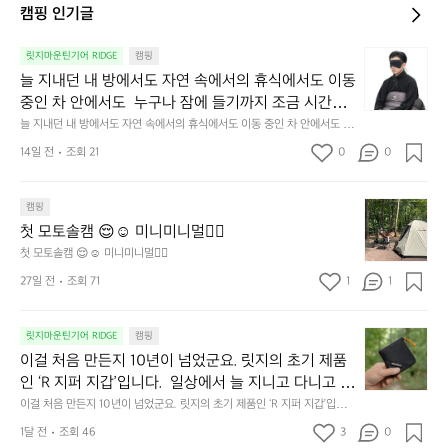
캠핑 인기글
늘
릿지마운틴기어 RIDGE
캠핑
지
늘 지내던 내 방에서도 자연 속에서의 휴식에서도 이동 
내
중인 차 안에서도  누구나 잠에 들기까지 조금 시간이
던
 걸리는 순간이 있습니다.  그럴 때는 차분하게 눈을 가
늘 지내던 내 방에서도 자연 속에서의 휴식에서도 이동 중인 차 안에서도  누
내
구나 잠에 들기까지 조금 시간이 걸리는 순간이 있습니다.  그럴 때는 차분하
려보세요. 마치 암막 커튼을 조용히 내리듯이.  Polarte
방
14일 전
조회 21
0
0
게 눈을 가려보세요. 마치 암막 커튼을 조용히 내리듯이.  Polartec® Wind
c® Wind Pro™의 온기가 눈가를 포근히 감싸줍니다. 
에
 Pro™의 온기가 눈가를 포근히 감싸줍니다.  차가운 공기를 차단하고, 얼굴
에 밀착하여 빛을 막아줍니다.  이 슬립 웜을 쓰는 것만으로 그곳은 나만의
서
 차가운 공기를 차단하고, 얼굴에 밀착하여 빛을 막아
 밤이 됩니다.  안녕히 주무세요.
첫
도
캠핑
줍니다.  이 슬립 웜을 쓰는 것만으로 그곳은 나만의 밤
모
자
첫 모토솔캠 😌☺️ 미니미니멀👌🏼
이 됩니다.  안녕히 주무세요.
토
연
첫 모토솔캠 😌☺️ 미니미니멀👌🏼
솔
속
27일 전
조회 71
1
1
캠
에
서
😌
의
☺️
이
릿지마운틴기어 RIDGE
캠핑
휴
미
걸
이걸 처음 만든지 10년이 넘었군요. 릿지의 초기 제품
식
니
처
에
미
인 ‘R 지퍼 지갑’입니다.  일상에서 늘 지니고 다니고 싶
음
서
니
어지는 물건에는 크기, 무게, 형태, 색감 사이의 아주 미
이걸 처음 만든지 10년이 넘었군요. 릿지의 초기 제품인 ‘R 지퍼 지갑’입니
만
도
멀
다.  일상에서 늘 지니고 다니고 싶어지는 물건에는 크기, 무게, 형태, 색감
묘한 밸런스가 존재합니다.  예를 들자면 일에 집중하
든
1달 전
조회 46
3
0
이
 사이의 아주 미묘한 밸런스가 존재합니다.  예를 들자면 일에 집중하느라 책
👌🏼