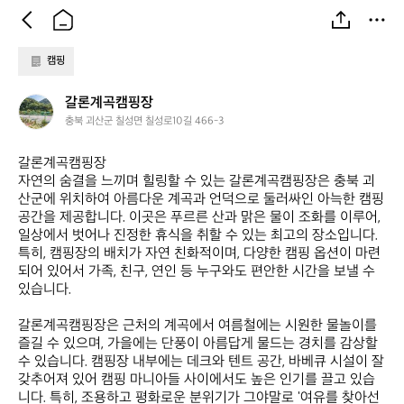
캠핑
갈
갈론계곡캠핑장
론
충북 괴산군 칠성면 칠성로10길 466-3
계
곡
갈론계곡캠핑장  

캠
자연의 숨결을 느끼며 힐링할 수 있는 갈론계곡캠핑장은 충북 괴
핑
산군에 위치하여 아름다운 계곡과 언덕으로 둘러싸인 아늑한 캠핑 
장
공간을 제공합니다. 이곳은 푸르른 산과 맑은 물이 조화를 이루어, 
일상에서 벗어나 진정한 휴식을 취할 수 있는 최고의 장소입니다. 
특히, 캠핑장의 배치가 자연 친화적이며, 다양한 캠핑 옵션이 마련
되어 있어서 가족, 친구, 연인 등 누구와도 편안한 시간을 보낼 수 
있습니다.

갈론계곡캠핑장은 근처의 계곡에서 여름철에는 시원한 물놀이를 
즐길 수 있으며, 가을에는 단풍이 아름답게 물드는 경치를 감상할 
수 있습니다. 캠핑장 내부에는 데크와 텐트 공간, 바베큐 시설이 잘 
갖추어져 있어 캠핑 마니아들 사이에서도 높은 인기를 끌고 있습
니다. 특히, 조용하고 평화로운 분위기가 그야말로 '여유를 찾아선 