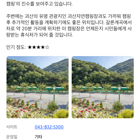
캠핑'의 진수를 보여주고 있습니다.  

주변에는 괴산의 유명 관광지인 괴산자연캠핑장과도 가까워 캠핑 
후 추가적인 활동을 계획하기에도 좋은 위치입니다. 갈론계곡에서 
차로 약 20분 거리에 위치한 이 캠핑장은 언제든지 시민들에게 사
랑받는 휴식처가 되어 줄 것입니다.  

인기 정도: ★★★★☆
갈
갈
론
론
계
계
곡
곡
캠
캠
핑
핑
장
장
사이트
043-832-5300
운영일
기타