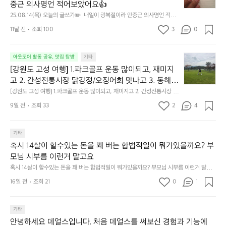
0
중근 의사명언 적어보았어요👍
8.
25.08.14(목) 오늘의 글쓰기✏️  내일이 광복절이라 안중근 의사명언 적어
1
보았어요👍
4
11달 전
조회 100
3
0
(목)
오
[강
늘
아웃도어 활동 공유, 맛집 탐방
기타
원
의
[강원도 고성 여행] 1.파크골프 운동 많이되고, 재미지
도
글
고 2. 간성전통시장 닭강정/오징어회 맛나고 3. 동해
고
쓰
 앞바다 모듬회 기가막히고 4. 모듬곱창 쏘주한잔 혀를 
[강원도 고성 여행] 1.파크골프 운동 많이되고, 재미지고 2. 간성전통시장 닭
성
기
강정/오징어회 맛나고 3. 동해 앞바다 모듬회 기가막히고 4. 모듬곱창 쏘주
내두르고 5. 썬셋에 취하고 ~
여
9일 전
조회 33
2
4
✏️
한잔 혀를 내두르고 5. 썬셋에 취하고 ~
행]
내
1.
일
파
기타
이
크
혹시 14살이 할수있는 돈을 꽤 버는 합법적일이 뭐가있을까요? 부
광
골
모님 시부름 이런거 말고요
복
프
절
혹시 14살이 할수있는 돈을 꽤 버는 합법적일이 뭐가있을까요? 부모님 시부름 이런거 말고
운
요
이
동
16일 전
조회 21
0
1
라
많
안
이
중
기타
되
근
고,
안녕하세요 데얼스입니다. 처음 데얼스를 써보신 경험과 기능에
의