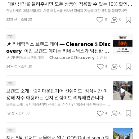
재
 대한 생각을 들려주시면 모든 상품에 적용할 수 있는 10% 할인
사
미
 쿠폰을 드립니다.  1분이면 끝낼 수 있으니 참여하시고 혜택받아
명
안녕하세요 데얼스입니다. 처음 데얼스를 써보신 경험과 기능에 대한 생각을 들려주시면 모
지
든 상품에 적용할 수 있는 10% 할인 쿠폰을 드립니다.  1분이면 끝낼 수 있으니 참여하시고
언
가세요 :)  하기의 링크 클릭 후 작성하시면 됩니다. https://docs.g
23일 전
조회 20
0
고
0
 혜택받아가세요 :)  하기의 링크 클릭 후 작성하시면 됩니다. https://docs.google.com/for
적
oogle.com/forms/d/e/1FAIpQLSfSU5C-euRse0uUKR3Rp1ibf1aC
2.
ms/d/e/1FAIpQLSfSU5C-euRse0uUKR3Rp1ibf1aCz3n9BB-jhkSYyjUlRSli3w/viewfor
어
m?usp=header
z3n9BB-jhkSYyjUlRSli3w/viewform?usp=header
간
보
📌
기타
성
았
키
전
📌 키네틱웍스 브랜드 데이 — 𝗖𝗹𝗲𝗮𝗿𝗮𝗻𝗰𝗲 & 𝗗𝗶𝘀𝗰
어
네
통
𝗼𝘃𝗲𝗿𝘆  이번 브랜드 데이는 키네틱웍스가 엄선한 5
요
틱
시
개 브랜드를 한 자리에서 만나는 클리어런스 기획전입
📌 키네틱웍스 브랜드 데이 — 𝗖𝗹𝗲𝗮𝗿𝗮𝗻𝗰𝗲 & 𝗗𝗶𝘀𝗰𝗼𝘃𝗲𝗿𝘆  이번 브랜
👍
웍
장
드 데이는 키네틱웍스가 엄선한 5개 브랜드를 한 자리에서 만나는 클리어런
니다. - 카페 드 사이클리스트 - 릿지 마운틴 기어 - 써
스
24일 전
조회 29
4
0
닭
스 기획전입니다. - 카페 드 사이클리스트 - 릿지 마운틴 기어 - 써클 스포츠
클 스포츠웨어 - 블랙쉽 - 시티 컨트리 시티  옷장 속
브
웨어 - 블랙쉽 - 시티 컨트리 시티  옷장 속 자리만 차지하던 아이템은 비우
강
고, 새로운 시즌을 채워줄 발견을 지금 시작해 보세요. 👉 최대 ~𝟱𝟬% 𝗦𝗔
랜
 자리만 차지하던 아이템은 비우고, 새로운 시즌을 채
정/
𝗟𝗘  지금 바로 홈 화면에서 ‘키네틱웍스 브랜드데이’를 눌러보세요!
브
드
기타
오
워줄 발견을 지금 시작해 보세요. 👉 최대 ~𝟱𝟬% 𝗦𝗔
랜
데
징
브랜드 소개 : 릿지마운틴기어 선쉐이드  점심시간 이
𝗟𝗘  지금 바로 홈 화면에서 ‘키네틱웍스 브랜드데이’를 
드
이
어
용해 자주 애용하는 릿지 선쉐이드 리뷰해봤습니다.
눌러보세요!
소
—
회
브랜드 소개 : 릿지마운틴기어 선쉐이드  점심시간 이용해 자주 애용하는 릿
개
𝗖
맛
지 선쉐이드 리뷰해봤습니다.
:
1달 전
조회 30
4
0
𝗹
나
릿
고
𝗲
지
3.
𝗮
지
마
기타
동
𝗿
난
운
지난 5월 캡처드 서울에서 열린 OOS(Out of seoul) 행
해