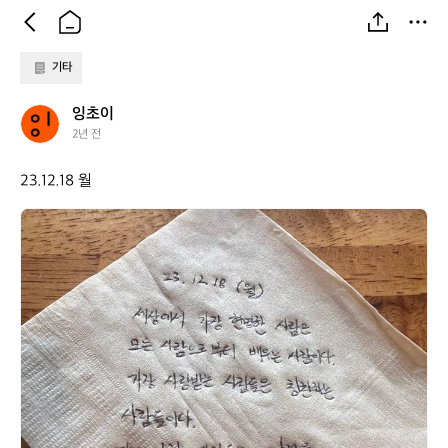
기타
잉
잉초이
초
2년 전
이
23.12.18 월
잉
초
이