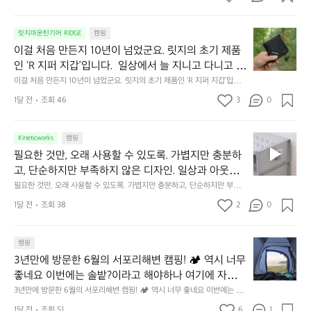
서
😌
의
☺️
이
릿지마운틴기어 RIDGE
캠핑
휴
미
걸
이걸 처음 만든지 10년이 넘었군요. 릿지의 초기 제품
식
니
처
에
미
인 ‘R 지퍼 지갑’입니다.  일상에서 늘 지니고 다니고 싶
음
서
니
어지는 물건에는 크기, 무게, 형태, 색감 사이의 아주 미
이걸 처음 만든지 10년이 넘었군요. 릿지의 초기 제품인 ‘R 지퍼 지갑’입니
만
도
멀
다.  일상에서 늘 지니고 다니고 싶어지는 물건에는 크기, 무게, 형태, 색감
묘한 밸런스가 존재합니다.  예를 들자면 일에 집중하
든
1달 전
조회 46
3
0
이
 사이의 아주 미묘한 밸런스가 존재합니다.  예를 들자면 일에 집중하느라 책
👌🏼
느라 책상 위 가장자리에 대충 걸쳐 놓아도 시야에 걸
지
상 위 가장자리에 대충 걸쳐 놓아도 시야에 걸리적거리지 않는 것. R 지퍼 지
동
갑은 바로 그 위화감 없는 균형감에서 출발했습니다.  그중에서도 슬림함에
1
리적거리지 않는 것. R 지퍼 지갑은 바로 그 위화감 없
중
 철저히 집착했습니다. 튼튼한 내구도와 넉넉한 수납력을 해치치 않는 선에
필
0
Kineticworks
캠핑
는 균형감에서 출발했습니다.  그중에서도 슬림함에 철
인
서, 가장 가볍고 얇게 설계했습니다.  이 디자인과 사용감은, 꼭 직접 손으로
요
년
필요한 것만, 오래 사용할 수 있도록. 가볍지만 충분하
차
저히 집착했습니다. 튼튼한 내구도와 넉넉한 수납력을
 만져보며 경험해 보시기를 바랍니다.
한
이
안
고, 단순하지만 부족하지 않은 디자인. 일상과 아웃도
 해치치 않는 선에서, 가장 가볍고 얇게 설계했습니다. 
것
넘
에
어의 경계를 자연스럽게 이어주는 RIDGE MOUNTAIN 
필요한 것만, 오래 사용할 수 있도록. 가볍지만 충분하고, 단순하지만 부족하
 이 디자인과 사용감은, 꼭 직접 손으로 만져보며 경험
만,
었
서
지 않은 디자인. 일상과 아웃도어의 경계를 자연스럽게 이어주는 RIDGE M
GEAR. 키네틱웍스에서 만나보세요.
해 보시기를 바랍니다.
오
군
1달 전
조회 38
2
0
OUNTAIN GEAR. 키네틱웍스에서 만나보세요.
도
래
요.
누
사
릿
구
3
용
캠핑
지
나
년
할
의
3년만에 방문한 6월의 서포리해변 캠핑! 🏕 역시 너무 
잠
만
수
초
에
좋네요 이번에는 솔밭?이라고 해야하나 여기에 자리를 
에
있
기
들
잡았는데 정말 시원하고 경치도 좋네요  서해치고 물도 
3년만에 방문한 6월의 서포리해변 캠핑! 🏕 역시 너무 좋네요 이번에는 솔
방
도
제
기
밭?이라고 해야하나 여기에 자리를 잡았는데 정말 시원하고 경치도 좋네요 
맑은편, 아이들도 놀기 좋고 1박 2일은 넘 짧게 느껴지
문
록.
1달 전
조회 51
6
1