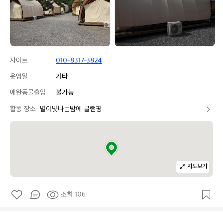
에
에
글
글
램
램
핑
핑
사이트
010-8317-3824
운영일
기타
애완동물출입
불가능
활동 장소
별이빛나는밤에 글램핑
지도보기
조회 106