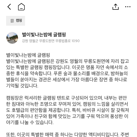
캠핑
별
별이빛나는밤에 글램핑
이
강원 영월군 무릉도원면 무릉법흥로 1090
빛
나
별이빛나는밤에 글램핑  

는
별이빛나는밤에 글램핑은 강원도 영월의 무릉도원면에 자리 잡고 
밤
있는 특별한 글램핑 캠핑장입니다. 이곳은 명품 자연 속에서의 소
에
중한 휴식을 약속합니다. 푸른 숲과 물소리를 배경으로, 밤하늘의 
글
별들이 쏟아지는 경관은 세상에서 가장 아름다운 장면 중 하나로 
램
기억될 것입니다. 

핑
캠핑장은 럭셔리한 글램핑 텐트로 구성되어 있으며, 내부는 편안
한 침대와 아늑한 조명으로 꾸며져 있어, 캠핑의 느낌을 살리면서
도 호텔급의 편안함을 제공합니다. 특히, 바비큐 시설이 잘 갖춰져 
있어 가족이나 친구와 함께 맛있는 고기를 구워 먹으며 풍성한 이
야기를 나눌 수 있습니다.

또한, 이곳의 특별한 매력 중 하나는 다양한 액티비티입니다. 주변