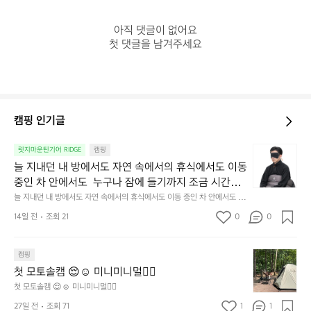
아직 댓글이 없어요

첫 댓글을 남겨주세요
캠핑 인기글
늘
릿지마운틴기어 RIDGE
캠핑
지
늘 지내던 내 방에서도 자연 속에서의 휴식에서도 이동 
내
중인 차 안에서도  누구나 잠에 들기까지 조금 시간이
던
 걸리는 순간이 있습니다.  그럴 때는 차분하게 눈을 가
늘 지내던 내 방에서도 자연 속에서의 휴식에서도 이동 중인 차 안에서도  누
내
구나 잠에 들기까지 조금 시간이 걸리는 순간이 있습니다.  그럴 때는 차분하
려보세요. 마치 암막 커튼을 조용히 내리듯이.  Polarte
방
14일 전
조회 21
0
0
게 눈을 가려보세요. 마치 암막 커튼을 조용히 내리듯이.  Polartec® Wind
c® Wind Pro™의 온기가 눈가를 포근히 감싸줍니다. 
에
 Pro™의 온기가 눈가를 포근히 감싸줍니다.  차가운 공기를 차단하고, 얼굴
에 밀착하여 빛을 막아줍니다.  이 슬립 웜을 쓰는 것만으로 그곳은 나만의
서
 차가운 공기를 차단하고, 얼굴에 밀착하여 빛을 막아
 밤이 됩니다.  안녕히 주무세요.
첫
도
캠핑
줍니다.  이 슬립 웜을 쓰는 것만으로 그곳은 나만의 밤
모
자
첫 모토솔캠 😌☺️ 미니미니멀👌🏼
이 됩니다.  안녕히 주무세요.
토
연
첫 모토솔캠 😌☺️ 미니미니멀👌🏼
솔
속
27일 전
조회 71
1
1
캠
에