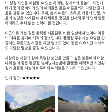
의 청정 자연을 체험할 수 있는 하이킹, 강에서의 물놀이, 자전거 
타기 등이 준비되어 있어 아이들은 물론 어른들까지 다양한 즐거
움을 찾을 수 있습니다. 특히, 봄과 여름의 초록빛, 가을의 단풍, 겨
울의 설경은 사계절 내내 다채로운 풍경을 선사해 주어 언제 방문
하더라도 후회 없는 선택이 될 것입니다.

이곳으로 가는 길은 한적한 시골길로, 바쁜 일상에서 벗어나 마음
의 여유를 찾기에 최적의 장소입니다. 캠핑장 주위에는 유명한 관
광지인 무릉도원과 같은 자연 명소도 있어, 짧은 여유시간 속에서
도 다양한 탐방을 즐길 수 있습니다.

사랑하는 사람과 함께 특별한 순간을 만들고 싶은 분들에게 더할 
나위 없이 좋은 캠핑장, 별이빛나는밤에 글램핑! 매력적인 자연환
경과 훌륭한 시설이 어우러져 여러분을 기다리고 있습니다.  

인기 정도: ★★★★★
별
별
이
이
빛
빛
나
나
는
는
밤
밤