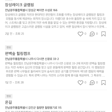
상
물
 다채로운 야외 활동을 제공합니다. 특히 어린이들은 안전하게 놀 수 있는 놀이시설이 마련
게
솔
장성레이크 글램핑
되어 있어 부모님들과 함께 즐거운 시간을 보낼 수 있습니다. 주변의 다양한 관광지와 먹거
과
건
눈
밭?
리를 탐험하는 재미도 포레스트 창평의 매력 중 하나입니다.  또한, 캠핑장을 방문한 후 지속
전남광주통합특별시 장성군 북이면 수성로 166
아
에
을
이
적으로 재방문하는 이들이 많아 인기가 날로 상승하고 있습니다. 포레스트 창평은 단순한 캠
장성레이크 글램핑 자연과 현대적인 편안함이 조화를 이루는 장성레이크 글램핑은 힐링과
웃
는
가
라
핑 그 이상을 제공하며, 자연을 사랑하는 모든 이들에게 꼭 한번 경험해봐야 할 장소로 자리
 모험을 동시에 제공하는 최적의 장소입니다. 아름다운 호수와 울창한 숲 속에 자리 잡고 있
도
크
려
잡았습니다.  인기 정도: ★★★★★
고
어, 스트레스를 잊고 온전히 자연 속에 몸을 맡길 수 있는 완벽한 환경을 자랑합니다. 장성레
어
기,
보
이크 글램핑은 고급스러운 글램핑 시설을 갖추고 있어, 바쁜 일상에서 잠시 벗어나 이곳에
해
의
무
 오면 사치스러운 휴식이 가능해집니다. 독립된 텐트에서 제공되는 특별한 불멍 공간은 소중
세
야
2달 전
조회 25
0
0
경
한 사람과 함께 따뜻한 이야기를 나눌 수 있는 소중한 시간을 만들어 줍니다. 또한, 주변의 자
게,
요.
하
연 환경은 하이킹과 자전거 타기 등 다양한 액티비티를 즐기기에 그야말로 완벽한 조건을 갖
계
형
마
나
추고 있습니다. 이곳에서의 캠핑은 단순한 숙박이 아닌, 가족과 친구들과 함께 소중한 추억
를
태,
치
여
을 창출하는 시간이 될 것입니다. 특히 식사를 좋아하는 분들에게는 매주 특별한 바비큐 파
캠핑
자
색
암
기
티와 지역에서 나는 신선한 재료로 만든 다양한 요리를 제공하여 미각을 만족시켜 줍니다. 
편백숲 힐링캠프
연
감
 장성레이크 글램핑은 그 아름다운 경관과 최고 품질의 시설 덕분에 최근 몇 년 사이에 특히
막
에
스
사
 주목받고 있는 캠핑장 중 하나입니다. 주말이면 방문객이 가득해 예약이 빠르게 차는 만큼
전남광주통합특별시 나주시 다시면 신광로 33-2
커
자
 미리 일정을 계획하시는 것이 좋습니다. 나만의 프라이빗한 공간에서 가족 및 사랑하는 사
럽
이
편백숲 힐링캠프 전남광주통합특별시 나주시 다시면 신광로 33-2에 위치한 편백숲 힐링캠
튼
리
람들과 함께하세요. 당신의 대자연 속 힐링을 기다리는 장성레이크 글램핑은 언젠가 반드시
프는 자연 속에서 심신의 안정을 찾고 싶은 분들에게 완벽한 힐링 공간입니다. 이 캠핑장은
게
의
을
를
 방문해봐야 할 명소로 자리매김하였습니다. 인기 정도: ★★★★★
 푸르른 편백 나무들로 둘러싸여 있어 숲속의 맑은 공기를 만끽하며 색다른 캠핑의 매력을
이
아
조
잡
 경험할 수 있습니다. 특히 편백 나무는 자연의 소리와 함께 휴식을 제공하며, 그 특유의 아로
어
주
용
았
마향이 심리적 안정감을 가져다줍니다. 이곳에서 아침 햇살을 맞으며 조용한 숲속에서의 커
주
미
1달 전
조회 28
0
0
피 한 잔은 그 어떤 도시의 카페에서 느끼기 힘든 특별함을 선사합니다. 편백숲 힐링캠프는
히
는
는
묘
 다양한 숙소 타입을 갖추고 있어 가족 단위는 물론 친구나 연인과 함께 더욱 기억에 남는 특
내
데
별한 시간을 보낼 수 있습니다. 주변에는 자전거 도로와 하이킹 트레일이 있어 액티비티를
R
한
리
정
 즐길 수 있는 기회도 많은데, 자전거를 타거나 숲속을 거닐며 다양한 생태계를 체험해보는
I
캠핑
밸
듯
말
 것도 일상의 스트레스를 잊게 해줍니다. 또한, 캠프파이어를 즐기며 별빛 아래서 시간을 보
D
런
온길
이.
시
내는 것은 일상에서 벗어나 새로운 여유를 찾는 방법입니다. 운영자는 항상 방문객의 편안함
G
스
P
과 안전을 최우선으로 생각하고 있으며, 깨끗하고 잘 관리된 시설을 자랑합니다. 가족들이
원
전남광주통합특별시 강진군 칠량면 칠량옹기로 115
E
가
 함께하는 모닥불 구이 파티나 친구들과의 캠핑 퀴즈도 놓칠 수 없는 재미가 됩니다. 자연과