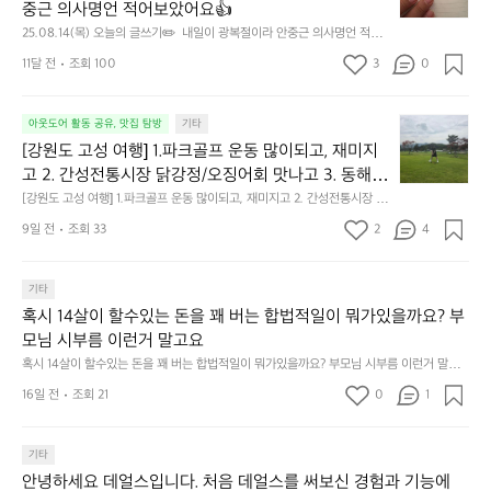
0
중근 의사명언 적어보았어요👍
8.
25.08.14(목) 오늘의 글쓰기✏️  내일이 광복절이라 안중근 의사명언 적어
1
보았어요👍
4
11달 전
조회 100
3
0
(목)
오
[강
늘
아웃도어 활동 공유, 맛집 탐방
기타
원
의
[강원도 고성 여행] 1.파크골프 운동 많이되고, 재미지
도
글
고 2. 간성전통시장 닭강정/오징어회 맛나고 3. 동해
고
쓰
 앞바다 모듬회 기가막히고 4. 모듬곱창 쏘주한잔 혀를 
[강원도 고성 여행] 1.파크골프 운동 많이되고, 재미지고 2. 간성전통시장 닭
성
기
강정/오징어회 맛나고 3. 동해 앞바다 모듬회 기가막히고 4. 모듬곱창 쏘주
내두르고 5. 썬셋에 취하고 ~
여
9일 전
조회 33
2
4
✏️
한잔 혀를 내두르고 5. 썬셋에 취하고 ~
행]
내
1.
일
파
기타
이
크
혹시 14살이 할수있는 돈을 꽤 버는 합법적일이 뭐가있을까요? 부
광
골
모님 시부름 이런거 말고요
복
프
절
혹시 14살이 할수있는 돈을 꽤 버는 합법적일이 뭐가있을까요? 부모님 시부름 이런거 말고
운
요
이
동
16일 전
조회 21
0
1
라
많
안
이
중
기타
되
근
고,
안녕하세요 데얼스입니다. 처음 데얼스를 써보신 경험과 기능에
의