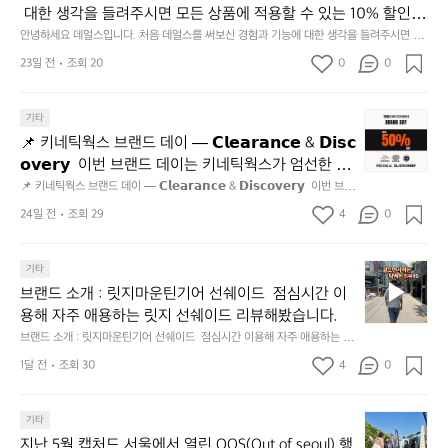
재
 대한 생각을 들려주시면 모든 상품에 적용할 수 있는 10% 할인
사
미
 쿠폰을 드립니다.  1분이면 끝낼 수 있으니 참여하시고 혜택받아
명
안녕하세요 데얼스입니다. 처음 데얼스를 써보신 경험과 기능에 대한 생각을 들려주시면 모
지
든 상품에 적용할 수 있는 10% 할인 쿠폰을 드립니다.  1분이면 끝낼 수 있으니 참여하시고
언
가세요 :)  하기의 링크 클릭 후 작성하시면 됩니다. https://docs.g
23일 전
조회 20
0
고
0
 혜택받아가세요 :)  하기의 링크 클릭 후 작성하시면 됩니다. https://docs.google.com/for
적
oogle.com/forms/d/e/1FAIpQLSfSU5C-euRse0uUKR3Rp1ibf1aC
2.
ms/d/e/1FAIpQLSfSU5C-euRse0uUKR3Rp1ibf1aCz3n9BB-jhkSYyjUlRSli3w/viewfor
어
m?usp=header
z3n9BB-jhkSYyjUlRSli3w/viewform?usp=header
간
보
📌
기타
성
았
키
전
📌 키네틱웍스 브랜드 데이 — 𝗖𝗹𝗲𝗮𝗿𝗮𝗻𝗰𝗲 & 𝗗𝗶𝘀𝗰
어
네
통
𝗼𝘃𝗲𝗿𝘆  이번 브랜드 데이는 키네틱웍스가 엄선한 5
요
틱
시
개 브랜드를 한 자리에서 만나는 클리어런스 기획전입
📌 키네틱웍스 브랜드 데이 — 𝗖𝗹𝗲𝗮𝗿𝗮𝗻𝗰𝗲 & 𝗗𝗶𝘀𝗰𝗼𝘃𝗲𝗿𝘆  이번 브랜
👍
웍
장
드 데이는 키네틱웍스가 엄선한 5개 브랜드를 한 자리에서 만나는 클리어런
니다. - 카페 드 사이클리스트 - 릿지 마운틴 기어 - 써
스
24일 전
조회 29
4
0
닭
스 기획전입니다. - 카페 드 사이클리스트 - 릿지 마운틴 기어 - 써클 스포츠
클 스포츠웨어 - 블랙쉽 - 시티 컨트리 시티  옷장 속
브
웨어 - 블랙쉽 - 시티 컨트리 시티  옷장 속 자리만 차지하던 아이템은 비우
강
고, 새로운 시즌을 채워줄 발견을 지금 시작해 보세요. 👉 최대 ~𝟱𝟬% 𝗦𝗔
랜
 자리만 차지하던 아이템은 비우고, 새로운 시즌을 채
정/
𝗟𝗘  지금 바로 홈 화면에서 ‘키네틱웍스 브랜드데이’를 눌러보세요!
브
드
기타
오
워줄 발견을 지금 시작해 보세요. 👉 최대 ~𝟱𝟬% 𝗦𝗔
랜
데
징
브랜드 소개 : 릿지마운틴기어 선쉐이드  점심시간 이
𝗟𝗘  지금 바로 홈 화면에서 ‘키네틱웍스 브랜드데이’를 
드
이
어
용해 자주 애용하는 릿지 선쉐이드 리뷰해봤습니다.
눌러보세요!
소
—
회
브랜드 소개 : 릿지마운틴기어 선쉐이드  점심시간 이용해 자주 애용하는 릿
개
𝗖
맛
지 선쉐이드 리뷰해봤습니다.
:
1달 전
조회 30
4
0
𝗹
나
릿
고
𝗲
지
3.
𝗮
지
마
기타
동
𝗿
난
운
지난 5월 캡처드 서울에서 열린 OOS(Out of seoul) 행
해