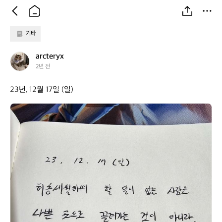
기타
a
arcteryx
r
2년 전
c
t
23년, 12월 17일 (일)
e
r
a
y
r
x
c
t
e
r
y
x