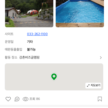
램
램
핑
핑
사이트
033-262-1100
운영일
기타
애완동물출입
불가능
활동 장소
강촌버즈글램핑
지도보기
조회 86