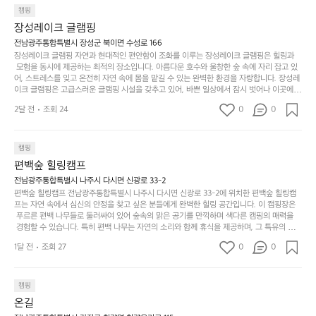
일
는
으며 깊은 숙면을 취할 수 있는 기회를 제공합니다.  이곳은 자연과의 완벽한 조화를 이루며,
하
는
캠핑
상
물
 다채로운 야외 활동을 제공합니다. 특히 어린이들은 안전하게 놀 수 있는 놀이시설이 마련
게
솔
장성레이크 글램핑
되어 있어 부모님들과 함께 즐거운 시간을 보낼 수 있습니다. 주변의 다양한 관광지와 먹거
과
건
눈
밭?
리를 탐험하는 재미도 포레스트 창평의 매력 중 하나입니다.  또한, 캠핑장을 방문한 후 지속
전남광주통합특별시 장성군 북이면 수성로 166
아
에
을
이
적으로 재방문하는 이들이 많아 인기가 날로 상승하고 있습니다. 포레스트 창평은 단순한 캠
장성레이크 글램핑 자연과 현대적인 편안함이 조화를 이루는 장성레이크 글램핑은 힐링과
웃
는
가
라
핑 그 이상을 제공하며, 자연을 사랑하는 모든 이들에게 꼭 한번 경험해봐야 할 장소로 자리
 모험을 동시에 제공하는 최적의 장소입니다. 아름다운 호수와 울창한 숲 속에 자리 잡고 있
도
크
려
잡았습니다.  인기 정도: ★★★★★
고
어, 스트레스를 잊고 온전히 자연 속에 몸을 맡길 수 있는 완벽한 환경을 자랑합니다. 장성레
어
기,
보
이크 글램핑은 고급스러운 글램핑 시설을 갖추고 있어, 바쁜 일상에서 잠시 벗어나 이곳에
해
의
무
 오면 사치스러운 휴식이 가능해집니다. 독립된 텐트에서 제공되는 특별한 불멍 공간은 소중
세
야
2달 전
조회 24
0
0
경
한 사람과 함께 따뜻한 이야기를 나눌 수 있는 소중한 시간을 만들어 줍니다. 또한, 주변의 자
게,
요.
하
연 환경은 하이킹과 자전거 타기 등 다양한 액티비티를 즐기기에 그야말로 완벽한 조건을 갖
계
형
마
나
추고 있습니다. 이곳에서의 캠핑은 단순한 숙박이 아닌, 가족과 친구들과 함께 소중한 추억
를
태,
치
여
을 창출하는 시간이 될 것입니다. 특히 식사를 좋아하는 분들에게는 매주 특별한 바비큐 파
캠핑
자
색
암
기
티와 지역에서 나는 신선한 재료로 만든 다양한 요리를 제공하여 미각을 만족시켜 줍니다. 
편백숲 힐링캠프
연
감
 장성레이크 글램핑은 그 아름다운 경관과 최고 품질의 시설 덕분에 최근 몇 년 사이에 특히
막
에
스
사
 주목받고 있는 캠핑장 중 하나입니다. 주말이면 방문객이 가득해 예약이 빠르게 차는 만큼
전남광주통합특별시 나주시 다시면 신광로 33-2
커
자
 미리 일정을 계획하시는 것이 좋습니다. 나만의 프라이빗한 공간에서 가족 및 사랑하는 사
럽
이
편백숲 힐링캠프 전남광주통합특별시 나주시 다시면 신광로 33-2에 위치한 편백숲 힐링캠
튼
리
람들과 함께하세요. 당신의 대자연 속 힐링을 기다리는 장성레이크 글램핑은 언젠가 반드시
프는 자연 속에서 심신의 안정을 찾고 싶은 분들에게 완벽한 힐링 공간입니다. 이 캠핑장은
게
의
을
를
 방문해봐야 할 명소로 자리매김하였습니다. 인기 정도: ★★★★★
 푸르른 편백 나무들로 둘러싸여 있어 숲속의 맑은 공기를 만끽하며 색다른 캠핑의 매력을
이
아
조
잡
 경험할 수 있습니다. 특히 편백 나무는 자연의 소리와 함께 휴식을 제공하며, 그 특유의 아로
어
주
용
았
마향이 심리적 안정감을 가져다줍니다. 이곳에서 아침 햇살을 맞으며 조용한 숲속에서의 커
주
미
1달 전
조회 27
0
0
피 한 잔은 그 어떤 도시의 카페에서 느끼기 힘든 특별함을 선사합니다. 편백숲 힐링캠프는
히
는
는
묘
 다양한 숙소 타입을 갖추고 있어 가족 단위는 물론 친구나 연인과 함께 더욱 기억에 남는 특
내
데
별한 시간을 보낼 수 있습니다. 주변에는 자전거 도로와 하이킹 트레일이 있어 액티비티를
R
한
리
정
 즐길 수 있는 기회도 많은데, 자전거를 타거나 숲속을 거닐며 다양한 생태계를 체험해보는
I
캠핑
밸
듯
말
 것도 일상의 스트레스를 잊게 해줍니다. 또한, 캠프파이어를 즐기며 별빛 아래서 시간을 보
D
런
온길
이.
시
내는 것은 일상에서 벗어나 새로운 여유를 찾는 방법입니다. 운영자는 항상 방문객의 편안함
G
스