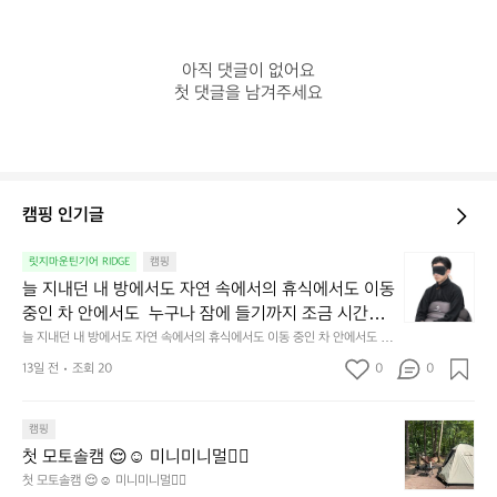
아직 댓글이 없어요

첫 댓글을 남겨주세요
캠핑 인기글
늘
릿지마운틴기어 RIDGE
캠핑
지
늘 지내던 내 방에서도 자연 속에서의 휴식에서도 이동 
내
중인 차 안에서도  누구나 잠에 들기까지 조금 시간이
던
 걸리는 순간이 있습니다.  그럴 때는 차분하게 눈을 가
늘 지내던 내 방에서도 자연 속에서의 휴식에서도 이동 중인 차 안에서도  누
내
구나 잠에 들기까지 조금 시간이 걸리는 순간이 있습니다.  그럴 때는 차분하
려보세요. 마치 암막 커튼을 조용히 내리듯이.  Polarte
방
13일 전
조회 20
0
0
게 눈을 가려보세요. 마치 암막 커튼을 조용히 내리듯이.  Polartec® Wind
c® Wind Pro™의 온기가 눈가를 포근히 감싸줍니다. 
에
 Pro™의 온기가 눈가를 포근히 감싸줍니다.  차가운 공기를 차단하고, 얼굴
에 밀착하여 빛을 막아줍니다.  이 슬립 웜을 쓰는 것만으로 그곳은 나만의
서
 차가운 공기를 차단하고, 얼굴에 밀착하여 빛을 막아
 밤이 됩니다.  안녕히 주무세요.
첫
도
캠핑
줍니다.  이 슬립 웜을 쓰는 것만으로 그곳은 나만의 밤
모
자
첫 모토솔캠 😌☺️ 미니미니멀👌🏼
이 됩니다.  안녕히 주무세요.
토
연
첫 모토솔캠 😌☺️ 미니미니멀👌🏼
솔
속