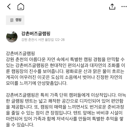
캠핑
강
강촌버즈글램핑
촌
강원 춘천시 서면 율장길 122-28
버
즈
강촌버즈글램핑  

글
강원 춘천의 아름다운 자연 속에서 특별한 캠핑 경험을 만끽할 수 
램
있는 강촌버즈글램핑은 현대적인 편의시설과 대자연의 조화를 이
핑
룬 캠핑장의 진수를 보여줍니다. 평화로운 산과 맑은 물이 흐르는 
계곡이 어우러진 이곳은 도심의 소음에서 벗어나 진정한 자연의 
묘미를 느끼기에 안성맞춤입니다.

강촌버즈글램핑은 특히 가족 단위 캠퍼들에게 이상적입니다. 아늑
한 글램핑 텐트는 넓고 쾌적한 공간으로 디자인되어 있어 편안함
을 제공합니다. 또, 캠핑의 매력을 느끼면서도 번거로운 준비과정
을 줄일 수 있는 점이 큰 장점입니다. 텐트 앞에는 바비큐 시설이 
마련되어 있어 가족과 함께 저녁식사를 만들며 특별한 추억을 쌓
을 수 있습니다. 
