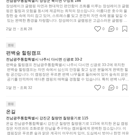
니다. 특히 어린이들은 안전하게 놀 수 있는 놀이시설이 마련되어 있어 부모님
전남광주통합특별시 장성군 북이면 수성로 166
는
지
는
들과 함께 즐거운 시간을 보낼 수 있습니다. 주변의 다양한 관광지와 먹거리를
일
장성레이크 글램핑 자연과 현대적인 편안함이 조화를 이루는 장성레이크 글램
솔
는
차
 탐험하는 재미도 포레스트 창평의 매력 중 하나입니다.  또한, 캠핑장을 방문
핑은 힐링과 모험을 동시에 제공하는 최적의 장소입니다. 아름다운 호수와 울
상
밭?
물
한 후 지속적으로 재방문하는 이들이 많아 인기가 날로 상승하고 있습니다. 포
분
창한 숲 속에 자리 잡고 있어, 스트레스를 잊고 온전히 자연 속에 몸을 맡길 수
과
레스트 창평은 단순한 캠핑 그 이상을 제공하며, 자연을 사랑하는 모든 이들에
이
 있는 완벽한 환경을 자랑합니다. 장성레이크 글램핑은 고급스러운 글램핑 시
건
하
게 꼭 한번 경험해봐야 할 장소로 자리잡았습니다.  인기 정도: ★★★★★
아
설을 갖추고 있어, 바쁜 일상에서 잠시 벗어나 이곳에 오면 사치스러운 휴식이
라
에
게
2달 전
조회 28
0
0
 가능해집니다. 독립된 텐트에서 제공되는 특별한 불멍 공간은 소중한 사람과
웃
고
는
눈
 함께 따뜻한 이야기를 나눌 수 있는 소중한 시간을 만들어 줍니다. 또한, 주변
도
해
의 자연 환경은 하이킹과 자전거 타기 등 다양한 액티비티를 즐기기에 그야말
크
을
어
로 완벽한 조건을 갖추고 있습니다. 이곳에서의 캠핑은 단순한 숙박이 아닌, 가
야
캠핑
기,
가
족과 친구들과 함께 소중한 추억을 창출하는 시간이 될 것입니다. 특히 식사를
의
하
편백숲 힐링캠프
무
려
 좋아하는 분들에게는 매주 특별한 바비큐 파티와 지역에서 나는 신선한 재료
경
나
게,
로 만든 다양한 요리를 제공하여 미각을 만족시켜 줍니다.  장성레이크 글램핑
전남광주통합특별시 나주시 다시면 신광로 33-2
보
계
은 그 아름다운 경관과 최고 품질의 시설 덕분에 최근 몇 년 사이에 특히 주목
여
편백숲 힐링캠프 전남광주통합특별시 나주시 다시면 신광로 33-2에 위치한
형
세
받고 있는 캠핑장 중 하나입니다. 주말이면 방문객이 가득해 예약이 빠르게 차
를
 편백숲 힐링캠프는 자연 속에서 심신의 안정을 찾고 싶은 분들에게 완벽한 힐
기
태,
요.
는 만큼 미리 일정을 계획하시는 것이 좋습니다. 나만의 프라이빗한 공간에서
링 공간입니다. 이 캠핑장은 푸르른 편백 나무들로 둘러싸여 있어 숲속의 맑은
자
에
색
 가족 및 사랑하는 사람들과 함께하세요. 당신의 대자연 속 힐링을 기다리는 장
마
 공기를 만끽하며 색다른 캠핑의 매력을 경험할 수 있습니다. 특히 편백 나무는 
연
자
성레이크 글램핑은 언젠가 반드시 방문해봐야 할 명소로 자리매김하였습니다. 
자연의 소리와 함께 휴식을 제공하며, 그 특유의 아로마향이 심리적 안정감을
감
치
1달 전
조회 32
0
0
인기 정도: ★★★★★
스
 가져다줍니다. 이곳에서 아침 햇살을 맞으며 조용한 숲속에서의 커피 한 잔은
리
사
암
 그 어떤 도시의 카페에서 느끼기 힘든 특별함을 선사합니다. 편백숲 힐링캠프
럽
를
이
막
는 다양한 숙소 타입을 갖추고 있어 가족 단위는 물론 친구나 연인과 함께 더욱 
게
잡
의
기억에 남는 특별한 시간을 보낼 수 있습니다. 주변에는 자전거 도로와 하이킹
커
캠핑
이
 트레일이 있어 액티비티를 즐길 수 있는 기회도 많은데, 자전거를 타거나 숲속
았
아
튼
온길
을 거닐며 다양한 생태계를 체험해보는 것도 일상의 스트레스를 잊게 해줍니
어
는
주
을
다. 또한, 캠프파이어를 즐기며 별빛 아래서 시간을 보내는 것은 일상에서 벗어
전남광주통합특별시 강진군 칠량면 칠량옹기로 115
주
데
미
나 새로운 여유를 찾는 방법입니다. 운영자는 항상 방문객의 편안함과 안전을
조
온길 전남광주통합특별시 강진군 칠량면 칠량옹기로 115에 위치한 온길 캠핑
는
정
 최우선으로 생각하고 있으며, 깨끗하고 잘 관리된 시설을 자랑합니다. 가족들
장은 자연과의 조화로운 만남을 추구하는 캠퍼들에게 완벽한 장소입니다. 이
묘
용
R
이 함께하는 모닥불 구이 파티나 친구들과의 캠핑 퀴즈도 놓칠 수 없는 재미가
 캠핑장은 푸르른 숲과 맑은 계곡이 어우러져 있어, 도심에서 벗어나 한껏 여유
말