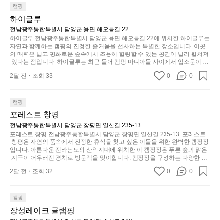
가
6
누어줌 .솔밭에 바로 화장실있음 .5분거리 cu .2분거리 음식점 
캠핑
기
인
식물.쓰레기봉투를 1개씩 나누어줌 .솔밭에 바
월
볍
 항구에서부터 해변까지 버스도 다니네요 ㅎㅎㅎ 아이들 엄청 좋
까
‘R
하이글루
로 화장실있음 .5분거리 cu .2분거리 음식점  항
아하네요 점심쯤도착해서 철수할때까지 물놀이 3타임이나 했네
의
지
지
지
요 ⛱️
전남광주통합특별시 담양군 용면 해오름길 22
구에서부터 해변까지 버스도 다니네요 ㅎㅎㅎ
서
만
퍼
하이글루 전남광주통합특별시 담양군 용면 해오름길 22에 위치한 하이글루는 
조
 아이들 엄청 좋아하네요 점심쯤도착해서 철수
포
충
자연과 함께하는 캠핑의 진정한 즐거움을 선사하는 특별한 장소입니다. 이곳
지
금
할때까지 물놀이 3타임이나 했네요 ⛱️
리
의 매력은 넓고 평화로운 숲속에서 조용히 힐링할 수 있는 공간이 널리 펼쳐져
분
갑’입
시
 있다는 점입니다. 하이글루는 최근 들어 캠핑 마니아들 사이에서 입소문이 자
해
하
니
간
자한 인기 명소로, 사계절 내내 다양한 액티비티로 방문객들을 맞이합니다. 특
변
고,
2달 전
조회 33
0
0
히, 하이글루의 독특한 시설인 글램핑 텐트는 고객들에게 아늑한 잠자리를 제
다.
이
캠
단
공하며, 캠핑의 매력을 한층 더해 줍니다. 밖에서는 자연의 소리를 들으며, 내
일
걸
부에서는 편안한 침대에서 하루의 피로를 풀 수 있는 완벽한 조화가 이루어집
핑!
순
상
리
니다. 이곳의 장점은 또 다른 캠핑의 매력인 바베큐 파티를 즐길 수 있는 공간
캠핑
하
🏕
이 마련되어 있어 친구나 가족과 함께 좋은 시간을 보낼 수 있다는 것입니다.
에
는
포레스트 창평
지
 또한, 하이글루 인근에는 다양한 트레킹 코스와 자전거 도로가 있어 아웃도어
역
서
순
 활동을 좋아하는 이들에게 더욱 참조할 만한 장소가 됩니다. 담양의 아름다운
전남광주통합특별시 담양군 창평면 일산길 235-13
만
시
늘
간
 자연과 함께, 건강한 레저 활동을 즐기며 행복한 캠핑 경험을 쌓으실 수 있습
포레스트 창평 전남광주통합특별시 담양군 창평면 일산길 235-13  포레스트
부
너
니다. 하이글루에서 특별한 순간을 만끽해보세요. 따뜻한 햇살과 함께하는 아
지
이
 창평은 자연의 품속에서 진정한 휴식을 찾고 싶은 이들을 위한 완벽한 캠핑장
족
침, 상징적인 담양의 죽녹원과 함께 어우러진 저녁, 그리고 고요한 밤하늘 아래
무
입니다. 아름다운 전라남도의 산악지대에 위치한 이 캠핑장은 푸른 숲과 맑은
니
있
에서 별을 바라보며 나누는 이야기들은 여러분의 캠핑 여행을 더욱 특별하게
하
 계곡이 어우러진 경치로 방문객을 맞이합니다. 캠핑장을 구성하는 다양한 시
좋
고
습
 만들어 줄 것입니다.  인기 정도: ★★★★★
설과 서비스 덕분에 가족, 친구, 연인과 함께 특별한 순간을 만들어갈 수 있는
지
네
2달 전
조회 32
0
다
0
니
 최적의 공간이 됩니다.  포레스트 창평은 주말마다 직접 재배한 신선한 농산물
않
요
을 제공하는 캠핑장으로, 현지에서만 느낄 수 있는 자연의 맛을 경험할 수 있습
니
다.
은
니다. 또한, 다양한 트레킹 코스와 자전거 도로는 캠퍼들이 탐험과 모험의 짜릿
이
고
그
함을 누릴 수 있도록 만들어졌습니다. 저녁에는 별빛 아래에서 바베큐 파티를
캠핑
디
번
싶
럴
 즐기거나, 잔잔한 계곡 소리를 들으며 깊은 숙면을 취할 수 있는 기회를 제공
자
장성레이크 글램핑
에
합니다.  이곳은 자연과의 완벽한 조화를 이루며, 다채로운 야외 활동을 제공합
어
때
인.