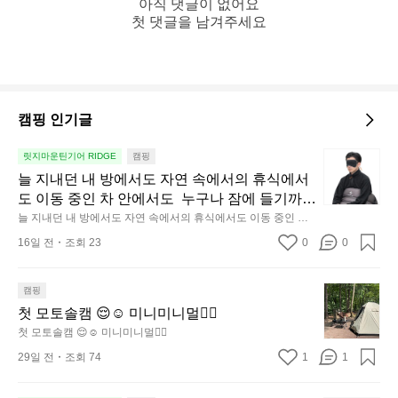
아직 댓글이 없어요

첫 댓글을 남겨주세요
캠핑 인기글
늘
릿지마운틴기어 RIDGE
캠핑
지
늘 지내던 내 방에서도 자연 속에서의 휴식에서
내
도 이동 중인 차 안에서도  누구나 잠에 들기까지 
던
조금 시간이 걸리는 순간이 있습니다.  그럴 때는 
늘 지내던 내 방에서도 자연 속에서의 휴식에서도 이동 중인 차
내
 안에서도  누구나 잠에 들기까지 조금 시간이 걸리는 순간이 있
차분하게 눈을 가려보세요. 마치 암막 커튼을 조
16일 전
조회 23
0
0
습니다.  그럴 때는 차분하게 눈을 가려보세요. 마치 암막 커튼을
방
용히 내리듯이.  Polartec® Wind Pro™의 온기
 조용히 내리듯이.  Polartec® Wind Pro™의 온기가 눈가를 포근
에
히 감싸줍니다.  차가운 공기를 차단하고, 얼굴에 밀착하여 빛을
가 눈가를 포근히 감싸줍니다.  차가운 공기를 차
서
 막아줍니다.  이 슬립 웜을 쓰는 것만으로 그곳은 나만의 밤이 됩
첫
캠핑
단하고, 얼굴에 밀착하여 빛을 막아줍니다.  이
니다.  안녕히 주무세요.
도
모
첫 모토솔캠 😌☺️ 미니미니멀👌🏼
 슬립 웜을 쓰는 것만으로 그곳은 나만의 밤이 됩
자
토
첫 모토솔캠 😌☺️ 미니미니멀👌🏼
니다.  안녕히 주무세요.
연
솔
29일 전
조회 74
1
1
속
캠
에
😌