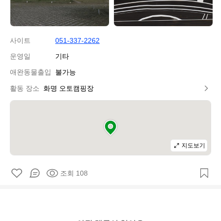
사이트
051-337-2262
운영일
기타
애완동물출입
불가능
활동 장소
화명 오토캠핑장
지도보기
조회 108