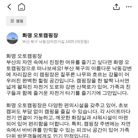
캠핑
화
화명 오토캠핑장
명
부산 북구 낙동강자전거길 1425 (덕천동)
오
토
화명 오토캠핑장  

캠
부산의 자연 속에서 진정한 여유를 즐기고 싶다면 화명 오
핑
토캠핑장으로 떠나보세요! 부산 북구의 아름다운 낙동강변
장
에 자리잡은 이 캠핑장은 짙푸른 나무와 흐르는 강물이 어
우러진 완벽한 힐링 공간입니다. 캠핑장을 한 발짝 나서면 
넓게 펼쳐진 자전거 도로와 강변 산책로가 있어, 가족과 친
구들과 함께 즐거운 자전거 타기를 즐기기에 그만입니다.

화명 오토캠핑장은 다양한 편의시설을 갖추고 있어, 초보 
캠퍼도 부담 없이 캠핑을 즐길 수 있습니다. 각 사이트마다 
전기 연결이 가능하고, 깨끗한 화장실과 샤워시설이 마련
되어 있어 편리함을 더합니다. 특히, 캠핑장 주변에는 자연 
속에서 바비큐를 만끽할 수 있는 피크닉 공간이 있어 가족 
단위 방문객들에게도 인기 만점입니다.
