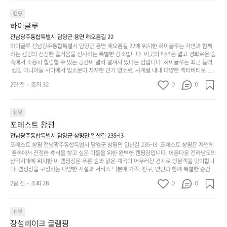
투를 1개씩 나누어줌 .솔밭에 바로 화장실있음 .5분거리 cu .2분거리 음식점  
6
금하면서 음식물.쓰레기봉투를 1개씩 나누어줌 .솔밭에 
볍
‘R
조
항구에서부터 해변까지 버스도 다니네요 ㅎㅎㅎ 아이들 엄청 좋아하네요 점
월
캠핑
지
지
바로 화장실있음 .5분거리 cu .2분거리 음식점  항구에
금
심쯤도착해서 철수할때까지 물놀이 3타임이나 했네요 ⛱️
의
만
퍼
하이글루
서부터 해변까지 버스도 다니네요 ㅎㅎㅎ 아이들 엄청
시
서
충
지
간
전남광주통합특별시 담양군 용면 해오름길 22
 좋아하네요 점심쯤도착해서 철수할때까지 물놀이 3
포
분
갑’입
하이글루 전남광주통합특별시 담양군 용면 해오름길 22에 위치한 하이글루는 자연과 함께
이
타임이나 했네요 ⛱️
리
하
니
하는 캠핑의 진정한 즐거움을 선사하는 특별한 장소입니다. 이곳의 매력은 넓고 평화로운 숲
걸
해
속에서 조용히 힐링할 수 있는 공간이 널리 펼쳐져 있다는 점입니다. 하이글루는 최근 들어
고,
다.
리
 캠핑 마니아들 사이에서 입소문이 자자한 인기 명소로, 사계절 내내 다양한 액티비티로 방
변
단
일
는
문객들을 맞이합니다. 특히, 하이글루의 독특한 시설인 글램핑 텐트는 고객들에게 아늑한 잠
캠
순
상
2달 전
조회 32
0
순
0
자리를 제공하며, 캠핑의 매력을 한층 더해 줍니다. 밖에서는 자연의 소리를 들으며, 내부에
핑!
하
에
간
서는 편안한 침대에서 하루의 피로를 풀 수 있는 완벽한 조화가 이루어집니다. 이곳의 장점
지
서
🏕
은 또 다른 캠핑의 매력인 바베큐 파티를 즐길 수 있는 공간이 마련되어 있어 친구나 가족과
이
만
 함께 좋은 시간을 보낼 수 있다는 것입니다. 또한, 하이글루 인근에는 다양한 트레킹 코스와
늘
캠핑
있
역
 자전거 도로가 있어 아웃도어 활동을 좋아하는 이들에게 더욱 참조할 만한 장소가 됩니다.
부
지
습
시
포레스트 창평
 담양의 아름다운 자연과 함께, 건강한 레저 활동을 즐기며 행복한 캠핑 경험을 쌓으실 수 있
족
니
니
너
습니다. 하이글루에서 특별한 순간을 만끽해보세요. 따뜻한 햇살과 함께하는 아침, 상징적인 
전남광주통합특별시 담양군 창평면 일산길 235-13
하
고
다.
무
담양의 죽녹원과 함께 어우러진 저녁, 그리고 고요한 밤하늘 아래에서 별을 바라보며 나누는 
포레스트 창평 전남광주통합특별시 담양군 창평면 일산길 235-13  포레스트 창평은 자연의
지
다
이야기들은 여러분의 캠핑 여행을 더욱 특별하게 만들어 줄 것입니다.  인기 정도: ★★★★
그
좋
 품속에서 진정한 휴식을 찾고 싶은 이들을 위한 완벽한 캠핑장입니다. 아름다운 전라남도의 
않
니
★
산악지대에 위치한 이 캠핑장은 푸른 숲과 맑은 계곡이 어우러진 경치로 방문객을 맞이합니
럴
네
은
고
다. 캠핑장을 구성하는 다양한 시설과 서비스 덕분에 가족, 친구, 연인과 함께 특별한 순간을
때
요
 만들어갈 수 있는 최적의 공간이 됩니다.  포레스트 창평은 주말마다 직접 재배한 신선한 농
디
싶
는
이
2달 전
조회 28
0
0
산물을 제공하는 캠핑장으로, 현지에서만 느낄 수 있는 자연의 맛을 경험할 수 있습니다. 또
자
어
차
번
한, 다양한 트레킹 코스와 자전거 도로는 캠퍼들이 탐험과 모험의 짜릿함을 누릴 수 있도록
인.
지
분
에
 만들어졌습니다. 저녁에는 별빛 아래에서 바베큐 파티를 즐기거나, 잔잔한 계곡 소리를 들
일
는
으며 깊은 숙면을 취할 수 있는 기회를 제공합니다.  이곳은 자연과의 완벽한 조화를 이루며,
하
는
캠핑
상
물
 다채로운 야외 활동을 제공합니다. 특히 어린이들은 안전하게 놀 수 있는 놀이시설이 마련
게
솔
장성레이크 글램핑
되어 있어 부모님들과 함께 즐거운 시간을 보낼 수 있습니다. 주변의 다양한 관광지와 먹거