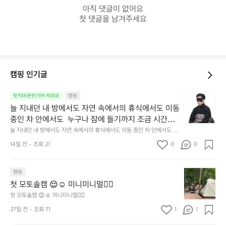
아직 댓글이 없어요

첫 댓글을 남겨주세요
캠핑 인기글
늘
릿지마운틴기어 RIDGE
캠핑
지
늘 지내던 내 방에서도 자연 속에서의 휴식에서도 이동 
내
중인 차 안에서도  누구나 잠에 들기까지 조금 시간이
던
 걸리는 순간이 있습니다.  그럴 때는 차분하게 눈을 가
늘 지내던 내 방에서도 자연 속에서의 휴식에서도 이동 중인 차 안에서도  누
내
구나 잠에 들기까지 조금 시간이 걸리는 순간이 있습니다.  그럴 때는 차분하
려보세요. 마치 암막 커튼을 조용히 내리듯이.  Polarte
방
14일 전
조회 21
0
0
게 눈을 가려보세요. 마치 암막 커튼을 조용히 내리듯이.  Polartec® Wind
c® Wind Pro™의 온기가 눈가를 포근히 감싸줍니다. 
에
 Pro™의 온기가 눈가를 포근히 감싸줍니다.  차가운 공기를 차단하고, 얼굴
에 밀착하여 빛을 막아줍니다.  이 슬립 웜을 쓰는 것만으로 그곳은 나만의
서
 차가운 공기를 차단하고, 얼굴에 밀착하여 빛을 막아
 밤이 됩니다.  안녕히 주무세요.
첫
도
캠핑
줍니다.  이 슬립 웜을 쓰는 것만으로 그곳은 나만의 밤
모
자
첫 모토솔캠 😌☺️ 미니미니멀👌🏼
이 됩니다.  안녕히 주무세요.
토
연
첫 모토솔캠 😌☺️ 미니미니멀👌🏼
솔
속
27일 전
조회 71
1
1
캠
에
서
😌