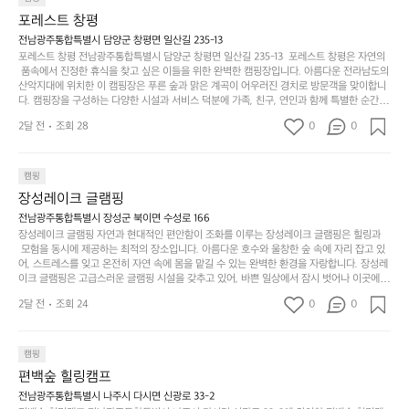
있
역
 자전거 도로가 있어 아웃도어 활동을 좋아하는 이들에게 더욱 참조할 만한 장소가 됩니다.
부
지
습
시
포레스트 창평
 담양의 아름다운 자연과 함께, 건강한 레저 활동을 즐기며 행복한 캠핑 경험을 쌓으실 수 있
족
니
니
너
습니다. 하이글루에서 특별한 순간을 만끽해보세요. 따뜻한 햇살과 함께하는 아침, 상징적인 
전남광주통합특별시 담양군 창평면 일산길 235-13
하
고
다.
무
담양의 죽녹원과 함께 어우러진 저녁, 그리고 고요한 밤하늘 아래에서 별을 바라보며 나누는 
포레스트 창평 전남광주통합특별시 담양군 창평면 일산길 235-13  포레스트 창평은 자연의
지
다
이야기들은 여러분의 캠핑 여행을 더욱 특별하게 만들어 줄 것입니다.  인기 정도: ★★★★
그
좋
 품속에서 진정한 휴식을 찾고 싶은 이들을 위한 완벽한 캠핑장입니다. 아름다운 전라남도의 
않
니
★
산악지대에 위치한 이 캠핑장은 푸른 숲과 맑은 계곡이 어우러진 경치로 방문객을 맞이합니
럴
네
은
고
다. 캠핑장을 구성하는 다양한 시설과 서비스 덕분에 가족, 친구, 연인과 함께 특별한 순간을
때
요
 만들어갈 수 있는 최적의 공간이 됩니다.  포레스트 창평은 주말마다 직접 재배한 신선한 농
디
싶
는
이
2달 전
조회 28
0
0
산물을 제공하는 캠핑장으로, 현지에서만 느낄 수 있는 자연의 맛을 경험할 수 있습니다. 또
자
어
차
번
한, 다양한 트레킹 코스와 자전거 도로는 캠퍼들이 탐험과 모험의 짜릿함을 누릴 수 있도록
인.
지
분
에
 만들어졌습니다. 저녁에는 별빛 아래에서 바베큐 파티를 즐기거나, 잔잔한 계곡 소리를 들
일
는
으며 깊은 숙면을 취할 수 있는 기회를 제공합니다.  이곳은 자연과의 완벽한 조화를 이루며,
하
는
캠핑
상
물
 다채로운 야외 활동을 제공합니다. 특히 어린이들은 안전하게 놀 수 있는 놀이시설이 마련
게
솔
장성레이크 글램핑
되어 있어 부모님들과 함께 즐거운 시간을 보낼 수 있습니다. 주변의 다양한 관광지와 먹거
과
건
눈
밭?
리를 탐험하는 재미도 포레스트 창평의 매력 중 하나입니다.  또한, 캠핑장을 방문한 후 지속
전남광주통합특별시 장성군 북이면 수성로 166
아
에
을
이
적으로 재방문하는 이들이 많아 인기가 날로 상승하고 있습니다. 포레스트 창평은 단순한 캠
장성레이크 글램핑 자연과 현대적인 편안함이 조화를 이루는 장성레이크 글램핑은 힐링과
웃
는
가
라
핑 그 이상을 제공하며, 자연을 사랑하는 모든 이들에게 꼭 한번 경험해봐야 할 장소로 자리
 모험을 동시에 제공하는 최적의 장소입니다. 아름다운 호수와 울창한 숲 속에 자리 잡고 있
도
크
려
잡았습니다.  인기 정도: ★★★★★
고
어, 스트레스를 잊고 온전히 자연 속에 몸을 맡길 수 있는 완벽한 환경을 자랑합니다. 장성레
어
기,
보
이크 글램핑은 고급스러운 글램핑 시설을 갖추고 있어, 바쁜 일상에서 잠시 벗어나 이곳에
해
의
무
 오면 사치스러운 휴식이 가능해집니다. 독립된 텐트에서 제공되는 특별한 불멍 공간은 소중
세
야
2달 전
조회 24
0
0
경
한 사람과 함께 따뜻한 이야기를 나눌 수 있는 소중한 시간을 만들어 줍니다. 또한, 주변의 자
게,
요.
하
연 환경은 하이킹과 자전거 타기 등 다양한 액티비티를 즐기기에 그야말로 완벽한 조건을 갖
계
형
마
나
추고 있습니다. 이곳에서의 캠핑은 단순한 숙박이 아닌, 가족과 친구들과 함께 소중한 추억
를
태,
치
여
을 창출하는 시간이 될 것입니다. 특히 식사를 좋아하는 분들에게는 매주 특별한 바비큐 파
캠핑
자
색
암
기
티와 지역에서 나는 신선한 재료로 만든 다양한 요리를 제공하여 미각을 만족시켜 줍니다. 
편백숲 힐링캠프
연
감
 장성레이크 글램핑은 그 아름다운 경관과 최고 품질의 시설 덕분에 최근 몇 년 사이에 특히
막
에
스
사
 주목받고 있는 캠핑장 중 하나입니다. 주말이면 방문객이 가득해 예약이 빠르게 차는 만큼
전남광주통합특별시 나주시 다시면 신광로 33-2
커
자