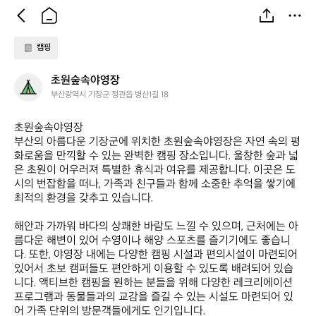
캠핑
초
초원숲속야영장
원
부산광역시 기장군 정관읍 병산1길 18
숲
속
초원숲속야영장  

야
부산의 아름다운 기장군에 위치한 초원숲속야영장은 자연 속의 평
영
화로움을 만끽할 수 있는 완벽한 캠핑 장소입니다. 울창한 숲과 넓
장
은 초원이 어우러져 특별한 휴식과 여유를 제공합니다. 이곳은 도
시의 번잡함을 떠나, 가족과 친구들과 함께 소중한 추억을 쌓기에 
최적의 환경을 갖추고 있습니다.

해안과 가까워 바다의 상쾌한 바람도 느낄 수 있으며, 근처에는 아
름다운 해변이 있어 수영이나 해양 스포츠를 즐기기에도 좋습니
다. 또한, 야영장 내에는 다양한 캠핑 시설과 편의시설이 마련되어 
있어서 초보 캠퍼들도 편안하게 이용할 수 있도록 배려되어 있습
니다. 액티브한 캠핑을 원하는 분들을 위해 다양한 레크리에이션 
프로그램과 동물들과의 교감을 즐길 수 있는 시설도 마련되어 있
어 가족 단위의 방문객들에게도 인기입니다.
