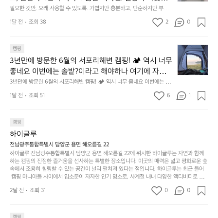
것
넘
에
어의 경계를 자연스럽게 이어주는 RIDGE MOUNTAIN 
필요한 것만, 오래 사용할 수 있도록. 가볍지만 충분하고, 단순하지만 부족하
 이 디자인과 사용감은, 꼭 직접 손으로 만져보며 경험
만,
었
서
지 않은 디자인. 일상과 아웃도어의 경계를 자연스럽게 이어주는 RIDGE M
GEAR. 키네틱웍스에서 만나보세요.
해 보시기를 바랍니다.
오
군
1달 전
조회 38
2
0
OUNTAIN GEAR. 키네틱웍스에서 만나보세요.
도
래
요.
누
사
릿
구
3
용
캠핑
지
나
년
할
의
3년만에 방문한 6월의 서포리해변 캠핑! 🏕 역시 너무 
잠
만
수
초
에
좋네요 이번에는 솔밭?이라고 해야하나 여기에 자리를 
에
있
기
들
잡았는데 정말 시원하고 경치도 좋네요  서해치고 물도 
3년만에 방문한 6월의 서포리해변 캠핑! 🏕 역시 너무 좋네요 이번에는 솔
방
도
제
기
밭?이라고 해야하나 여기에 자리를 잡았는데 정말 시원하고 경치도 좋네요 
맑은편, 아이들도 놀기 좋고 1박 2일은 넘 짧게 느껴지
문
록.
1달 전
조회 51
6
품
1
 서해치고 물도 맑은편, 아이들도 놀기 좋고 1박 2일은 넘 짧게 느껴지네요  .
까
네요  .1박 1동 1만원 (수금은 7시쯤, 동네에서 관리) .수
한
가
인
1박 1동 1만원 (수금은 7시쯤, 동네에서 관리) .수금하면서 음식물.쓰레기봉
지
투를 1개씩 나누어줌 .솔밭에 바로 화장실있음 .5분거리 cu .2분거리 음식점  
6
금하면서 음식물.쓰레기봉투를 1개씩 나누어줌 .솔밭에 
볍
‘R
조
항구에서부터 해변까지 버스도 다니네요 ㅎㅎㅎ 아이들 엄청 좋아하네요 점
월
캠핑
지
지
바로 화장실있음 .5분거리 cu .2분거리 음식점  항구에
금
심쯤도착해서 철수할때까지 물놀이 3타임이나 했네요 ⛱️
의
만
퍼
하이글루
서부터 해변까지 버스도 다니네요 ㅎㅎㅎ 아이들 엄청
시
서
충
지
간
전남광주통합특별시 담양군 용면 해오름길 22
 좋아하네요 점심쯤도착해서 철수할때까지 물놀이 3
포
분
갑’입
하이글루 전남광주통합특별시 담양군 용면 해오름길 22에 위치한 하이글루는 자연과 함께
이
타임이나 했네요 ⛱️
리
하
니
하는 캠핑의 진정한 즐거움을 선사하는 특별한 장소입니다. 이곳의 매력은 넓고 평화로운 숲
걸
해
속에서 조용히 힐링할 수 있는 공간이 널리 펼쳐져 있다는 점입니다. 하이글루는 최근 들어
고,
다.
리
 캠핑 마니아들 사이에서 입소문이 자자한 인기 명소로, 사계절 내내 다양한 액티비티로 방
변
단
일
는
문객들을 맞이합니다. 특히, 하이글루의 독특한 시설인 글램핑 텐트는 고객들에게 아늑한 잠
캠
순
상
2달 전
조회 31
0
순
0
자리를 제공하며, 캠핑의 매력을 한층 더해 줍니다. 밖에서는 자연의 소리를 들으며, 내부에
핑!
하
에
간
서는 편안한 침대에서 하루의 피로를 풀 수 있는 완벽한 조화가 이루어집니다. 이곳의 장점
지
서
🏕
은 또 다른 캠핑의 매력인 바베큐 파티를 즐길 수 있는 공간이 마련되어 있어 친구나 가족과
이
만
 함께 좋은 시간을 보낼 수 있다는 것입니다. 또한, 하이글루 인근에는 다양한 트레킹 코스와
늘
캠핑