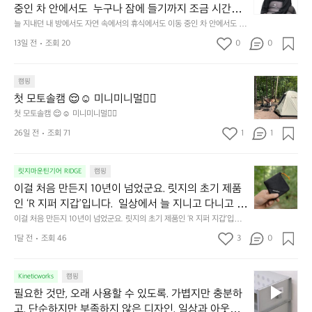
내
중인 차 안에서도  누구나 잠에 들기까지 조금 시간이
던
 걸리는 순간이 있습니다.  그럴 때는 차분하게 눈을 가
늘 지내던 내 방에서도 자연 속에서의 휴식에서도 이동 중인 차 안에서도  누
내
구나 잠에 들기까지 조금 시간이 걸리는 순간이 있습니다.  그럴 때는 차분하
려보세요. 마치 암막 커튼을 조용히 내리듯이.  Polarte
방
13일 전
조회 20
0
0
게 눈을 가려보세요. 마치 암막 커튼을 조용히 내리듯이.  Polartec® Wind
c® Wind Pro™의 온기가 눈가를 포근히 감싸줍니다. 
에
 Pro™의 온기가 눈가를 포근히 감싸줍니다.  차가운 공기를 차단하고, 얼굴
에 밀착하여 빛을 막아줍니다.  이 슬립 웜을 쓰는 것만으로 그곳은 나만의
서
 차가운 공기를 차단하고, 얼굴에 밀착하여 빛을 막아
 밤이 됩니다.  안녕히 주무세요.
첫
도
캠핑
줍니다.  이 슬립 웜을 쓰는 것만으로 그곳은 나만의 밤
모
자
첫 모토솔캠 😌☺️ 미니미니멀👌🏼
이 됩니다.  안녕히 주무세요.
토
연
첫 모토솔캠 😌☺️ 미니미니멀👌🏼
솔
속
26일 전
조회 71
1
1
캠
에
서
😌
의
☺️
이
릿지마운틴기어 RIDGE
캠핑
휴
미
걸
이걸 처음 만든지 10년이 넘었군요. 릿지의 초기 제품
식
니
처
에
미
인 ‘R 지퍼 지갑’입니다.  일상에서 늘 지니고 다니고 싶
음
서
니
어지는 물건에는 크기, 무게, 형태, 색감 사이의 아주 미
이걸 처음 만든지 10년이 넘었군요. 릿지의 초기 제품인 ‘R 지퍼 지갑’입니
만
도
멀
다.  일상에서 늘 지니고 다니고 싶어지는 물건에는 크기, 무게, 형태, 색감
묘한 밸런스가 존재합니다.  예를 들자면 일에 집중하
든
1달 전
조회 46
3
0
이
 사이의 아주 미묘한 밸런스가 존재합니다.  예를 들자면 일에 집중하느라 책
👌🏼
느라 책상 위 가장자리에 대충 걸쳐 놓아도 시야에 걸
지
상 위 가장자리에 대충 걸쳐 놓아도 시야에 걸리적거리지 않는 것. R 지퍼 지
동
갑은 바로 그 위화감 없는 균형감에서 출발했습니다.  그중에서도 슬림함에
1
리적거리지 않는 것. R 지퍼 지갑은 바로 그 위화감 없
중
 철저히 집착했습니다. 튼튼한 내구도와 넉넉한 수납력을 해치치 않는 선에
필
0
Kineticworks
캠핑
는 균형감에서 출발했습니다.  그중에서도 슬림함에 철
인
서, 가장 가볍고 얇게 설계했습니다.  이 디자인과 사용감은, 꼭 직접 손으로
요
년
필요한 것만, 오래 사용할 수 있도록. 가볍지만 충분하
차
저히 집착했습니다. 튼튼한 내구도와 넉넉한 수납력을
 만져보며 경험해 보시기를 바랍니다.
한
이
안
고, 단순하지만 부족하지 않은 디자인. 일상과 아웃도
 해치치 않는 선에서, 가장 가볍고 얇게 설계했습니다. 