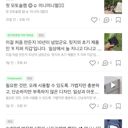
줍니다.  이 슬립 웜을 쓰는 것만으로 그곳은 나만의 밤
모
자
첫 모토솔캠 😌☺️ 미니미니멀👌🏼
이 됩니다.  안녕히 주무세요.
토
연
첫 모토솔캠 😌☺️ 미니미니멀👌🏼
솔
속
25일 전
조회 70
1
1
캠
에
서
😌
의
☺️
이
릿지마운틴기어 RIDGE
캠핑
휴
미
걸
이걸 처음 만든지 10년이 넘었군요. 릿지의 초기 제품
식
니
처
에
미
인 ‘R 지퍼 지갑’입니다.  일상에서 늘 지니고 다니고 싶
음
서
니
어지는 물건에는 크기, 무게, 형태, 색감 사이의 아주 미
이걸 처음 만든지 10년이 넘었군요. 릿지의 초기 제품인 ‘R 지퍼 지갑’입니
만
도
멀
다.  일상에서 늘 지니고 다니고 싶어지는 물건에는 크기, 무게, 형태, 색감
묘한 밸런스가 존재합니다.  예를 들자면 일에 집중하
든
1달 전
조회 45
3
0
이
 사이의 아주 미묘한 밸런스가 존재합니다.  예를 들자면 일에 집중하느라 책
👌🏼
느라 책상 위 가장자리에 대충 걸쳐 놓아도 시야에 걸
지
상 위 가장자리에 대충 걸쳐 놓아도 시야에 걸리적거리지 않는 것. R 지퍼 지
동
갑은 바로 그 위화감 없는 균형감에서 출발했습니다.  그중에서도 슬림함에
1
리적거리지 않는 것. R 지퍼 지갑은 바로 그 위화감 없
중
 철저히 집착했습니다. 튼튼한 내구도와 넉넉한 수납력을 해치치 않는 선에
필
0
Kineticworks
캠핑
는 균형감에서 출발했습니다.  그중에서도 슬림함에 철
인
서, 가장 가볍고 얇게 설계했습니다.  이 디자인과 사용감은, 꼭 직접 손으로
요
년
필요한 것만, 오래 사용할 수 있도록. 가볍지만 충분하
차
저히 집착했습니다. 튼튼한 내구도와 넉넉한 수납력을
 만져보며 경험해 보시기를 바랍니다.
한
이
안
고, 단순하지만 부족하지 않은 디자인. 일상과 아웃도
 해치치 않는 선에서, 가장 가볍고 얇게 설계했습니다. 
것
넘
에
어의 경계를 자연스럽게 이어주는 RIDGE MOUNTAIN 
필요한 것만, 오래 사용할 수 있도록. 가볍지만 충분하고, 단순하지만 부족하
 이 디자인과 사용감은, 꼭 직접 손으로 만져보며 경험
만,
었
서
지 않은 디자인. 일상과 아웃도어의 경계를 자연스럽게 이어주는 RIDGE M
GEAR. 키네틱웍스에서 만나보세요.
해 보시기를 바랍니다.
오
군
1달 전
조회 37
2
0
OUNTAIN GEAR. 키네틱웍스에서 만나보세요.
도
래
요.
누
사
릿
구
3
용
캠핑
지
나
년
할