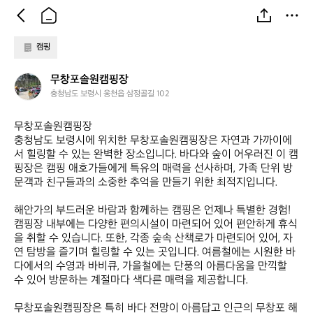
캠핑
무
무창포솔원캠핑장
창
충청남도 보령시 웅천읍 삼정골길 102
포
솔
무창포솔원캠핑장  

원
충청남도 보령시에 위치한 무창포솔원캠핑장은 자연과 가까이에
캠
서 힐링할 수 있는 완벽한 장소입니다. 바다와 숲이 어우러진 이 캠
핑
핑장은 캠핑 애호가들에게 특유의 매력을 선사하며, 가족 단위 방
장
문객과 친구들과의 소중한 추억을 만들기 위한 최적지입니다. 

해안가의 부드러운 바람과 함께하는 캠핑은 언제나 특별한 경험! 
캠핑장 내부에는 다양한 편의시설이 마련되어 있어 편안하게 휴식
을 취할 수 있습니다. 또한, 각종 숲속 산책로가 마련되어 있어, 자
연 탐방을 즐기며 힐링할 수 있는 곳입니다. 여름철에는 시원한 바
다에서의 수영과 바비큐, 가을철에는 단풍의 아름다움을 만끽할 
수 있어 방문하는 계절마다 색다른 매력을 제공합니다.

무창포솔원캠핑장은 특히 바다 전망이 아름답고 인근의 무창포 해