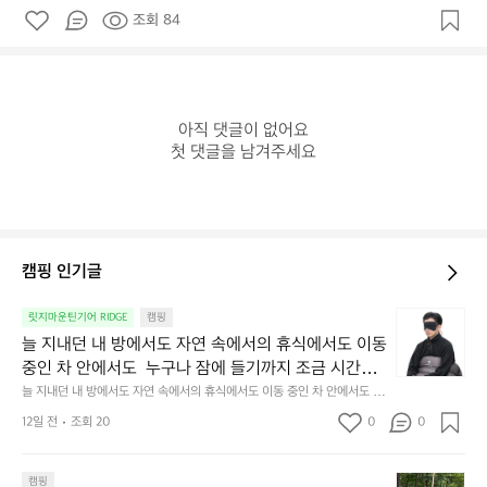
조회 84
아직 댓글이 없어요

첫 댓글을 남겨주세요
캠핑 인기글
늘
릿지마운틴기어 RIDGE
캠핑
지
늘 지내던 내 방에서도 자연 속에서의 휴식에서도 이동 
내
중인 차 안에서도  누구나 잠에 들기까지 조금 시간이
던
 걸리는 순간이 있습니다.  그럴 때는 차분하게 눈을 가
늘 지내던 내 방에서도 자연 속에서의 휴식에서도 이동 중인 차 안에서도  누
내
구나 잠에 들기까지 조금 시간이 걸리는 순간이 있습니다.  그럴 때는 차분하
려보세요. 마치 암막 커튼을 조용히 내리듯이.  Polarte
방
12일 전
조회 20
0
0
게 눈을 가려보세요. 마치 암막 커튼을 조용히 내리듯이.  Polartec® Wind
c® Wind Pro™의 온기가 눈가를 포근히 감싸줍니다. 
에
 Pro™의 온기가 눈가를 포근히 감싸줍니다.  차가운 공기를 차단하고, 얼굴
에 밀착하여 빛을 막아줍니다.  이 슬립 웜을 쓰는 것만으로 그곳은 나만의
서
 차가운 공기를 차단하고, 얼굴에 밀착하여 빛을 막아
 밤이 됩니다.  안녕히 주무세요.
첫
도
캠핑