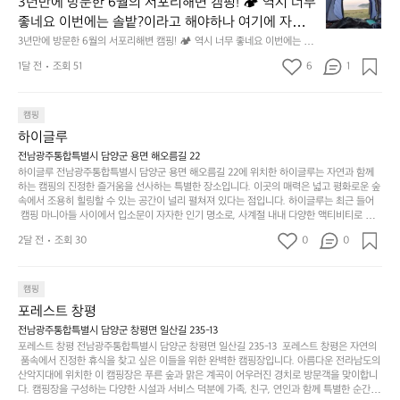
의
3년만에 방문한 6월의 서포리해변 캠핑! 🏕 역시 너무 
잠
만
수
초
에
좋네요 이번에는 솔밭?이라고 해야하나 여기에 자리를 
에
있
기
들
잡았는데 정말 시원하고 경치도 좋네요  서해치고 물도 
3년만에 방문한 6월의 서포리해변 캠핑! 🏕 역시 너무 좋네요 이번에는 솔
방
도
제
기
밭?이라고 해야하나 여기에 자리를 잡았는데 정말 시원하고 경치도 좋네요 
맑은편, 아이들도 놀기 좋고 1박 2일은 넘 짧게 느껴지
문
록.
1달 전
조회 51
6
품
1
 서해치고 물도 맑은편, 아이들도 놀기 좋고 1박 2일은 넘 짧게 느껴지네요  .
까
네요  .1박 1동 1만원 (수금은 7시쯤, 동네에서 관리) .수
한
가
인
1박 1동 1만원 (수금은 7시쯤, 동네에서 관리) .수금하면서 음식물.쓰레기봉
지
투를 1개씩 나누어줌 .솔밭에 바로 화장실있음 .5분거리 cu .2분거리 음식점  
6
금하면서 음식물.쓰레기봉투를 1개씩 나누어줌 .솔밭에 
볍
‘R
조
항구에서부터 해변까지 버스도 다니네요 ㅎㅎㅎ 아이들 엄청 좋아하네요 점
월
캠핑
지
지
바로 화장실있음 .5분거리 cu .2분거리 음식점  항구에
금
심쯤도착해서 철수할때까지 물놀이 3타임이나 했네요 ⛱️
의
만
퍼
하이글루
서부터 해변까지 버스도 다니네요 ㅎㅎㅎ 아이들 엄청
시
서
충
지
간
전남광주통합특별시 담양군 용면 해오름길 22
 좋아하네요 점심쯤도착해서 철수할때까지 물놀이 3
포
분
갑’입
하이글루 전남광주통합특별시 담양군 용면 해오름길 22에 위치한 하이글루는 자연과 함께
이
타임이나 했네요 ⛱️
리
하
니
하는 캠핑의 진정한 즐거움을 선사하는 특별한 장소입니다. 이곳의 매력은 넓고 평화로운 숲
걸
해
속에서 조용히 힐링할 수 있는 공간이 널리 펼쳐져 있다는 점입니다. 하이글루는 최근 들어
고,
다.
리
 캠핑 마니아들 사이에서 입소문이 자자한 인기 명소로, 사계절 내내 다양한 액티비티로 방
변
단
일
는
문객들을 맞이합니다. 특히, 하이글루의 독특한 시설인 글램핑 텐트는 고객들에게 아늑한 잠
캠
순
상
2달 전
조회 30
0
순
0
자리를 제공하며, 캠핑의 매력을 한층 더해 줍니다. 밖에서는 자연의 소리를 들으며, 내부에
핑!
하
에
간
서는 편안한 침대에서 하루의 피로를 풀 수 있는 완벽한 조화가 이루어집니다. 이곳의 장점
지
서
🏕
은 또 다른 캠핑의 매력인 바베큐 파티를 즐길 수 있는 공간이 마련되어 있어 친구나 가족과
이
만
 함께 좋은 시간을 보낼 수 있다는 것입니다. 또한, 하이글루 인근에는 다양한 트레킹 코스와
늘
캠핑
있
역
 자전거 도로가 있어 아웃도어 활동을 좋아하는 이들에게 더욱 참조할 만한 장소가 됩니다.
부
지
습
시
포레스트 창평
 담양의 아름다운 자연과 함께, 건강한 레저 활동을 즐기며 행복한 캠핑 경험을 쌓으실 수 있
족
니
니
너
습니다. 하이글루에서 특별한 순간을 만끽해보세요. 따뜻한 햇살과 함께하는 아침, 상징적인 
전남광주통합특별시 담양군 창평면 일산길 235-13
하
고
다.
무
담양의 죽녹원과 함께 어우러진 저녁, 그리고 고요한 밤하늘 아래에서 별을 바라보며 나누는 
포레스트 창평 전남광주통합특별시 담양군 창평면 일산길 235-13  포레스트 창평은 자연의
지
다
이야기들은 여러분의 캠핑 여행을 더욱 특별하게 만들어 줄 것입니다.  인기 정도: ★★★★
그
좋
 품속에서 진정한 휴식을 찾고 싶은 이들을 위한 완벽한 캠핑장입니다. 아름다운 전라남도의 
않
니
★
산악지대에 위치한 이 캠핑장은 푸른 숲과 맑은 계곡이 어우러진 경치로 방문객을 맞이합니
럴
네
은
고
다. 캠핑장을 구성하는 다양한 시설과 서비스 덕분에 가족, 친구, 연인과 함께 특별한 순간을
때
요