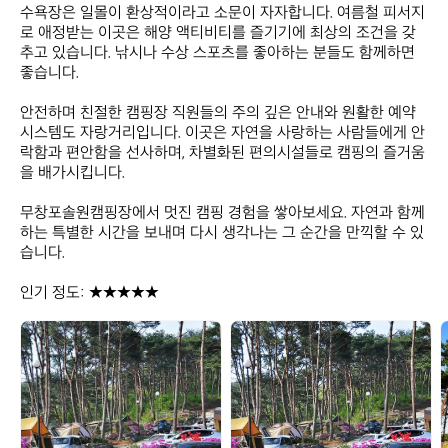
수욕장은 일몰이 환상적이라고 소문이 자자합니다. 여름철 피서지
로 애정받는 이곳은 해양 액티비티를 즐기기에 최상의 조건을 갖
추고 있습니다. 낚시나 수상 스포츠를 좋아하는 분들도 함께하면 
좋습니다. 

안전하며 친절한 캠핑장 직원들의 주의 깊은 안내와 원활한 예약 
시스템도 자랑거리입니다. 이곳은 자연을 사랑하는 사람들에게 안
락함과 편안함을 선사하며, 차별화된 편의시설들로 캠핑의 즐거움
을 배가시킵니다. 

무창포솔원캠핑장에서 멋진 캠핑 경험을 쌓아보세요. 자연과 함께
하는 특별한 시간을 보내며 다시 생각나는 그 순간을 만끽할 수 있
습니다. 

인기 정도: ★★★★★
무
무
창
창
포
포
솔
솔
원
원
캠
캠
핑
핑