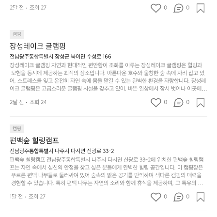
 만들어갈 수 있는 최적의 공간이 됩니다.  포레스트 창평은 주말마다 직접 재배한 신선한 농
디
싶
는
이
2달 전
조회 27
0
0
산물을 제공하는 캠핑장으로, 현지에서만 느낄 수 있는 자연의 맛을 경험할 수 있습니다. 또
자
어
차
번
한, 다양한 트레킹 코스와 자전거 도로는 캠퍼들이 탐험과 모험의 짜릿함을 누릴 수 있도록
인.
지
분
에
 만들어졌습니다. 저녁에는 별빛 아래에서 바베큐 파티를 즐기거나, 잔잔한 계곡 소리를 들
일
는
으며 깊은 숙면을 취할 수 있는 기회를 제공합니다.  이곳은 자연과의 완벽한 조화를 이루며,
하
는
캠핑
상
물
 다채로운 야외 활동을 제공합니다. 특히 어린이들은 안전하게 놀 수 있는 놀이시설이 마련
게
솔
장성레이크 글램핑
되어 있어 부모님들과 함께 즐거운 시간을 보낼 수 있습니다. 주변의 다양한 관광지와 먹거
과
건
눈
밭?
리를 탐험하는 재미도 포레스트 창평의 매력 중 하나입니다.  또한, 캠핑장을 방문한 후 지속
전남광주통합특별시 장성군 북이면 수성로 166
아
에
을
이
적으로 재방문하는 이들이 많아 인기가 날로 상승하고 있습니다. 포레스트 창평은 단순한 캠
장성레이크 글램핑 자연과 현대적인 편안함이 조화를 이루는 장성레이크 글램핑은 힐링과
웃
는
가
라
핑 그 이상을 제공하며, 자연을 사랑하는 모든 이들에게 꼭 한번 경험해봐야 할 장소로 자리
 모험을 동시에 제공하는 최적의 장소입니다. 아름다운 호수와 울창한 숲 속에 자리 잡고 있
도
크
려
잡았습니다.  인기 정도: ★★★★★
고
어, 스트레스를 잊고 온전히 자연 속에 몸을 맡길 수 있는 완벽한 환경을 자랑합니다. 장성레
어
기,
보
이크 글램핑은 고급스러운 글램핑 시설을 갖추고 있어, 바쁜 일상에서 잠시 벗어나 이곳에
해
의
무
 오면 사치스러운 휴식이 가능해집니다. 독립된 텐트에서 제공되는 특별한 불멍 공간은 소중
세
야
2달 전
조회 24
0
0
경
한 사람과 함께 따뜻한 이야기를 나눌 수 있는 소중한 시간을 만들어 줍니다. 또한, 주변의 자
게,
요.
하
연 환경은 하이킹과 자전거 타기 등 다양한 액티비티를 즐기기에 그야말로 완벽한 조건을 갖
계
형
마
나
추고 있습니다. 이곳에서의 캠핑은 단순한 숙박이 아닌, 가족과 친구들과 함께 소중한 추억
를
태,
치
여
을 창출하는 시간이 될 것입니다. 특히 식사를 좋아하는 분들에게는 매주 특별한 바비큐 파
캠핑
자
색
암
기
티와 지역에서 나는 신선한 재료로 만든 다양한 요리를 제공하여 미각을 만족시켜 줍니다. 
편백숲 힐링캠프
연
감
 장성레이크 글램핑은 그 아름다운 경관과 최고 품질의 시설 덕분에 최근 몇 년 사이에 특히
막
에
스
사
 주목받고 있는 캠핑장 중 하나입니다. 주말이면 방문객이 가득해 예약이 빠르게 차는 만큼
전남광주통합특별시 나주시 다시면 신광로 33-2
커
자
 미리 일정을 계획하시는 것이 좋습니다. 나만의 프라이빗한 공간에서 가족 및 사랑하는 사
럽
이
편백숲 힐링캠프 전남광주통합특별시 나주시 다시면 신광로 33-2에 위치한 편백숲 힐링캠
튼
리
람들과 함께하세요. 당신의 대자연 속 힐링을 기다리는 장성레이크 글램핑은 언젠가 반드시
프는 자연 속에서 심신의 안정을 찾고 싶은 분들에게 완벽한 힐링 공간입니다. 이 캠핑장은
게
의
을
를
 방문해봐야 할 명소로 자리매김하였습니다. 인기 정도: ★★★★★
 푸르른 편백 나무들로 둘러싸여 있어 숲속의 맑은 공기를 만끽하며 색다른 캠핑의 매력을
이
아
조
잡
 경험할 수 있습니다. 특히 편백 나무는 자연의 소리와 함께 휴식을 제공하며, 그 특유의 아로
어
주
용
았
마향이 심리적 안정감을 가져다줍니다. 이곳에서 아침 햇살을 맞으며 조용한 숲속에서의 커
주
미
1달 전
조회 27
0
0
피 한 잔은 그 어떤 도시의 카페에서 느끼기 힘든 특별함을 선사합니다. 편백숲 힐링캠프는
히
는
는
묘
 다양한 숙소 타입을 갖추고 있어 가족 단위는 물론 친구나 연인과 함께 더욱 기억에 남는 특
내
데
별한 시간을 보낼 수 있습니다. 주변에는 자전거 도로와 하이킹 트레일이 있어 액티비티를
R
한