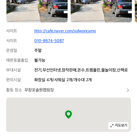
장
장
사이트
http://cafe.naver.com/solwoncamp
사이트
010-8674-5087
운영일
주말
애완동물출입
불가능
부대시설
전기,무선인터넷,장작판매,온수,트렘폴린,물놀이장,산책로
편의시설
화장실 4개/샤워실 2개/개수대 2개
활동 장소
무창포솔원캠핑장
지도보기