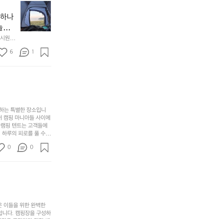
3
용
지
나
년
할
의
야하나
잠
만
수
초
에
놀기
에
있
기
들
하면서
 시원하
방
도
제
기
동네에서 
점 
문
록.
6
품
1
터 해변
까
 철수
한
가
인
지
6
볍
‘R
조
월
지
지
금
의
만
퍼
시
서
충
지
간
포
분
갑’입
사하는 특별한 장소입니
이
리
하
니
어 캠핑 마니아들 사이에
걸
해
글램핑 텐트는 고객들에
고,
다.
리
 하루의 피로를 풀 수
변
단
일
는
친구나 가족과 함께 좋
캠
순
상
0
순
0
아하는 이들에게 더욱 참
핑!
하
에
간
. 하이글루에서 특별한
지
서
🏕
 아래에서 별을 바라보며
이
만
늘
있
역
부
지
습
시
족
니
니
너
하
고
다.
무
은 이들을 위한 완벽한
지
다
그
좋
합니다. 캠핑장을 구성하