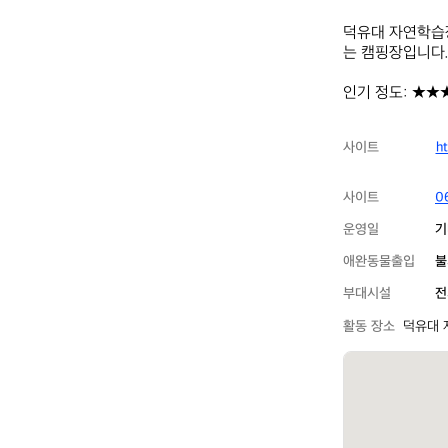
덕유대 자연학습장
는 캠핑장입니다.
인기 정도: ★★
사이트
h
사이트
0
운영일
기
애완동물출입
불
부대시설
전
활동 장소
덕유대 