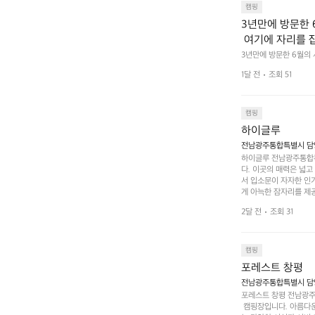
캠핑
3년만에 방문한 
 여기에 자리를 
 좋고 1박 2일은
3년만에 방문한 6월의
고 경치도 좋네요  서해치
 음식물.쓰레기봉투
1달 전
조회 51
관리) .수금하면서 음식
 항구에서부터 
까지 버스도 다니네요 
할때까지 물놀이 
캠핑
하이글루
전남광주통합특별시 담양
하이글루 전남광주통합특
다. 이곳의 매력은 넓
서 입소문이 자자한 인
게 아늑한 잠자리를 제공
 있는 완벽한 조화가 이
2달 전
조회 31
은 시간을 보낼 수 있
조할 만한 장소가 됩니다
 순간을 만끽해보세요.
 나누는 이야기들은 여러
캠핑
포레스트 창평
전남광주통합특별시 담양군
포레스트 창평 전남광주통
 캠핑장입니다. 아름다