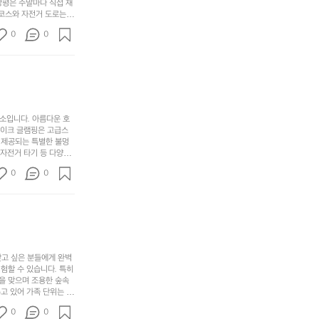
않
니
창평은 주말마다 직접 재
럴
네
은
고
 코스와 자전거 도로는
때
요
 계곡 소리를 들으며 깊
디
싶
는
이
0
0
히 어린이들은 안전하게
자
어
차
번
 탐험하는 재미도 포레스
인.
지
분
에
. 포레스트 창평은 단
일
는
★★★★★
하
는
상
물
게
솔
과
건
눈
밭?
아
에
을
이
소입니다. 아름다운 호
웃
는
가
라
레이크 글램핑은 고급스
도
크
려
고
 제공되는 특별한 불멍
어
기,
보
 자전거 타기 등 다양한
해
의
무
께 소중한 추억을 창출
세
야
0
0
경
다양한 요리를 제공하여
게,
요.
하
고 있는 캠핑장 중 하나
계
형
마
나
에서 가족 및 사랑하는
를
태,
치
여
김하였습니다. 인기 정
자
색
암
기
연
감
막
에
스
사
커
자
럽
이
찾고 싶은 분들에게 완벽
튼
리
할 수 있습니다. 특히 
게
의
을
를
을 맞으며 조용한 숲속
이
아
조
잡
고 있어 가족 단위는 물
어
주
용
았
티비티를 즐길 수 있는
주
미
0
0
 캠프파이어를 즐기며 별
히
는