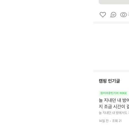
캠핑 인기글
릿지마운틴기어 RIDGE
늘 지내던 내 방
지 조금 시간이 
을 조용히 내리듯이
늘 지내던 내 방에서도
다.  그럴 때는 차분하게
를 차단하고, 얼
14일 전
조회 21
줍니다.  차가운 공기를
이 됩니다.  안녕
히 주무세요.