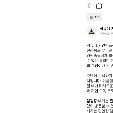
캠핑
덕
덕유대 
유
전라북도 무
대
자
덕유대 자연학습장
연
전라북도 무주군 
학
캠핑족들에게 최적
습
수 있는 특별한 
장
의 캠핑이나 친구
주변에 산책하기 
치입니다. 여름철
절 내내 다채로운
과 자연 교육 프
캠핑장 내에는 잘
없이 방문할 수 
께하는 편안한 캠