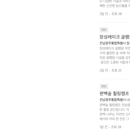
는 다양한 시설과 서비스
배한 신선한 농산물을 제
 캠퍼들이 탐험과 모험
2달 전
조회 28
은 숙면을 취할 수 있는
 놀 수 있는 놀이시설
트 창평의 매력 중 하나
순한 캠핑 그 이상을 제
캠핑
장성레이크 글램
전남광주통합특별시 장성
장성레이크 글램핑 자연
수와 울창한 숲 속에 자
러운 글램핑 시설을 갖
 공간은 소중한 사람과 
 액티비티를 즐기기에 
2달 전
조회 25
하는 시간이 될 것입니
 미각을 만족시켜 줍니다
입니다. 주말이면 방문
 사람들과 함께하세요.
캠핑
도: ★★★★★
편백숲 힐링캠프
전남광주통합특별시 나주
편백숲 힐링캠프 전남광
한 힐링 공간입니다. 이
편백 나무는 자연의 소
에서의 커피 한 잔은 
론 친구나 연인과 함께 
1달 전
조회 28
 기회도 많은데, 자전