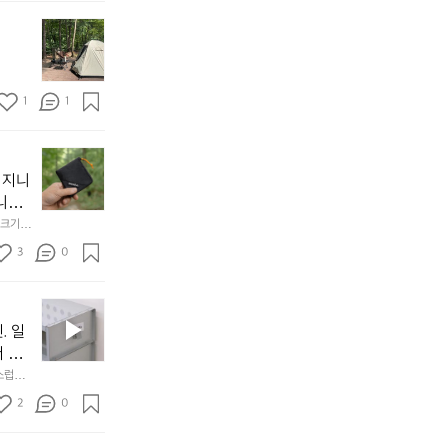
서
첫
도
모
자
토
연
솔
속
1
1
캠
에
서
😌
의
☺️
이
휴
미
걸
 지니
식
니
처
에
미
다. 
음
서
니
않는 
크기,
만
도
멀
아도 시
저히 
든
3
0
이
착했습니
👌🏼
설계했
지
손으로
동
1
중
필
0
인
요
년
. 일
차
한
이
안
서 만
것
넘
에
스럽게
만,
었
서
오
군
2
0
도
래
요.
누
사
릿
구