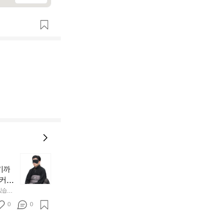
늘
지
기까
내
 커튼
던
 공기
있습니
내
근히 감싸
의 밤
방
0
0
  안녕
에