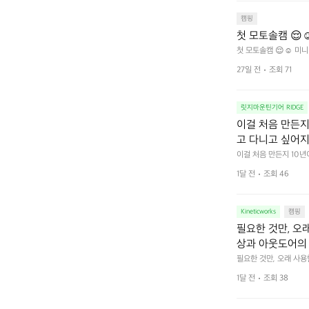
캠핑
첫 모토솔캠 😌☺
첫 모토솔캠 😌☺️ 미니
27일 전
조회 71
릿지마운틴기어 RIDGE
이걸 처음 만든지 
고 다니고 싶어지
 예를 들자면 일
이걸 처음 만든지 10년
 무게, 형태, 색감 사
것. R 지퍼 지
1달 전
조회 46
야에 걸리적거리지 않는
집착했습니다. 튼
다. 튼튼한 내구도와 넉
 만져보며 경험해 보시
습니다.  이 디
Kineticworks
캠핑
필요한 것만, 오
상과 아웃도어의 
나보세요.
필요한 것만, 오래 사
 이어주는 RIDGE MO
1달 전
조회 38