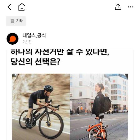
기타
데
데얼스_공식
얼
2년 전
스
데
_
얼
공
스
식
_
공
식