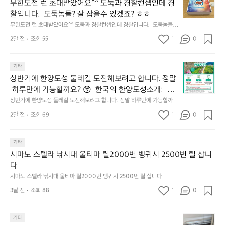
한
에
점
무한도전 런 초대받았어요^^ 도둑과 경찰컨셉인데 경
가
𝗰
도
서
심
막
찰입니다.  도둑놈들? 잘 잡을수 있겠죠? ㅎㅎ
𝗼
전
열
시
히
무한도전 런 초대받았어요^^ 도둑과 경찰컨셉인데 경찰입니다.  도둑놈들?
𝘃
런
린
간
고
 잘 잡을수 있겠죠? ㅎㅎ
𝗲
초
O
2달 전
조회 55
1
이
0
4.
대
𝗿
O
용
모
받
S
𝘆
해
듬
상
았
기타
(O
이
자
곱
반
어
u
번
주
상반기에 한양도성 둘레길 도전해보려고 합니다. 정말
창
기
요
t
브
애
쏘
 하루만에 가능할까요? 😙  한국의 한양도성소개:  한
에
^
o
랜
용
주
양의 수도성곽(Capital Fortifications of Hanyang)은
상반기에 한양도성 둘레길 도전해보려고 합니다. 정말 하루만에 가능할까
한
^
f
드
하
한
요? 😙  한국의 한양도성소개:  한양의 수도성곽(Capital Fortifications of
 조선 왕조의 수도 한양을 방어하기 위해 축조된 대규
양
도
2달 전
조회 69
1
s
0
데
는
 Hanyang)은 조선 왕조의 수도 한양을 방어하기 위해 축조된 대규모 성곽
잔
모 성곽군으로, 도성(한양도성), 입보성(북한산성), 연
도
둑
e
군으로, 도성(한양도성), 입보성(북한산성), 연결성(탕춘대성)으로 구성되어 
이
릿
혀
있다. 이 성곽은 단순한 수도방어 시설을 넘어 도시와 주변 환경이 결합된 역
성
결성(탕춘대성)으로 구성되어 있다. 이 성곽은 단순한
과
o
는
지
를
사적 경관을 형성하며, 한반도 성곽 축성 전통의 발전 과정을 보여주는 중요
둘
기타
경
u
키
선
 수도방어 시설을 넘어 도시와 주변 환경이 결합된 역
내
한 성곽 유산이다. 세 성곽은 서로 기능적으로 연결된 형태로 구성되어 있으
레
찰
l)
네
쉐
시마노 스텔라 낚시대 울티마 릴2000번 벵퀴시 2500번 릴 삽니
사적 경관을 형성하며, 한반도 성곽 축성 전통의 발전
두
며, 총 길이는 약 42.75km에 이르는 대규모 수도 성곽이다.
길
컨
행
틱
이
다
르
 과정을 보여주는 중요한 성곽 유산이다. 세 성곽은 서
도
셉
사
웍
드
고
시마노 스텔라 낚시대 울티마 릴2000번 벵퀴시 2500번 릴 삽니다
로 기능적으로 연결된 형태로 구성되어 있으며, 총 길
전
인
영
스
리
5.
이는 약 42.75km에 이르는 대규모 수도 성곽이다.
해
3달 전
조회 88
1
데
0
상
가
뷰
썬
보
경
이
엄
해
셋
려
찰
업
선
봤
에
요
기타
고
입
로
한
습
취