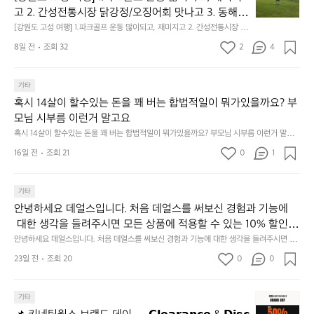
도
고 2. 간성전통시장 닭강정/오징어회 맛나고 3. 동해
고
 앞바다 모듬회 기가막히고 4. 모듬곱창 쏘주한잔 혀를 
[강원도 고성 여행] 1.파크골프 운동 많이되고, 재미지고 2. 간성전통시장 닭
성
강정/오징어회 맛나고 3. 동해 앞바다 모듬회 기가막히고 4. 모듬곱창 쏘주
내두르고 5. 썬셋에 취하고 ~
여
8일 전
조회 32
2
4
한잔 혀를 내두르고 5. 썬셋에 취하고 ~
행]
1.
파
기타
크
혹시 14살이 할수있는 돈을 꽤 버는 합법적일이 뭐가있을까요? 부
골
모님 시부름 이런거 말고요
프
혹시 14살이 할수있는 돈을 꽤 버는 합법적일이 뭐가있을까요? 부모님 시부름 이런거 말고
운
요
동
16일 전
조회 21
0
1
많
이
기타
되
고,
안녕하세요 데얼스입니다. 처음 데얼스를 써보신 경험과 기능에
재
 대한 생각을 들려주시면 모든 상품에 적용할 수 있는 10% 할인
미
 쿠폰을 드립니다.  1분이면 끝낼 수 있으니 참여하시고 혜택받아
안녕하세요 데얼스입니다. 처음 데얼스를 써보신 경험과 기능에 대한 생각을 들려주시면 모
지
든 상품에 적용할 수 있는 10% 할인 쿠폰을 드립니다.  1분이면 끝낼 수 있으니 참여하시고
가세요 :)  하기의 링크 클릭 후 작성하시면 됩니다. https://docs.g
23일 전
조회 20
0
고
0
 혜택받아가세요 :)  하기의 링크 클릭 후 작성하시면 됩니다. https://docs.google.com/for
oogle.com/forms/d/e/1FAIpQLSfSU5C-euRse0uUKR3Rp1ibf1aC
2.
ms/d/e/1FAIpQLSfSU5C-euRse0uUKR3Rp1ibf1aCz3n9BB-jhkSYyjUlRSli3w/viewfor
m?usp=header
z3n9BB-jhkSYyjUlRSli3w/viewform?usp=header
간
📌
기타
성
키
전