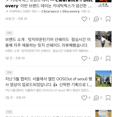
📌 키네틱웍스 브랜드 데이 — 𝗖𝗹𝗲𝗮𝗿𝗮𝗻𝗰𝗲 & 𝗗𝗶𝘀𝗰
네
통
𝗼𝘃𝗲𝗿𝘆  이번 브랜드 데이는 키네틱웍스가 엄선한 5
틱
시
개 브랜드를 한 자리에서 만나는 클리어런스 기획전입
📌 키네틱웍스 브랜드 데이 — 𝗖𝗹𝗲𝗮𝗿𝗮𝗻𝗰𝗲 & 𝗗𝗶𝘀𝗰𝗼𝘃𝗲𝗿𝘆  이번 브랜
웍
장
드 데이는 키네틱웍스가 엄선한 5개 브랜드를 한 자리에서 만나는 클리어런
니다. - 카페 드 사이클리스트 - 릿지 마운틴 기어 - 써
스
24일 전
조회 29
4
0
닭
스 기획전입니다. - 카페 드 사이클리스트 - 릿지 마운틴 기어 - 써클 스포츠
클 스포츠웨어 - 블랙쉽 - 시티 컨트리 시티  옷장 속
브
웨어 - 블랙쉽 - 시티 컨트리 시티  옷장 속 자리만 차지하던 아이템은 비우
강
고, 새로운 시즌을 채워줄 발견을 지금 시작해 보세요. 👉 최대 ~𝟱𝟬% 𝗦𝗔
랜
 자리만 차지하던 아이템은 비우고, 새로운 시즌을 채
정/
𝗟𝗘  지금 바로 홈 화면에서 ‘키네틱웍스 브랜드데이’를 눌러보세요!
브
드
기타
오
워줄 발견을 지금 시작해 보세요. 👉 최대 ~𝟱𝟬% 𝗦𝗔
랜
데
징
브랜드 소개 : 릿지마운틴기어 선쉐이드  점심시간 이
𝗟𝗘  지금 바로 홈 화면에서 ‘키네틱웍스 브랜드데이’를 
드
이
어
용해 자주 애용하는 릿지 선쉐이드 리뷰해봤습니다.
눌러보세요!
소
—
회
브랜드 소개 : 릿지마운틴기어 선쉐이드  점심시간 이용해 자주 애용하는 릿
개
𝗖
맛
지 선쉐이드 리뷰해봤습니다.
:
1달 전
조회 30
4
0
𝗹
나
릿
고
𝗲
지
3.
𝗮
지
마
기타
동
𝗿
난
운
지난 5월 캡처드 서울에서 열린 OOS(Out of seoul) 행
해
𝗮
5
틴
앞
사 영상이 업로드되었답니다. 👍  신박한 기획으로 (당
𝗻
월
기
바
𝗰
신의 제품은 테무를 이길수 있습니까?) 부스 담당자들
지난 5월 캡처드 서울에서 열린 OOS(Out of seoul) 행사 영상이 업로드되
캡
어
다
었답니다. 👍  신박한 기획으로 (당신의 제품은 테무를 이길수 있습니까?)
𝗲
을 인터뷰해봤습니다.  솔직한 이야기 가득한 영상으로 
처
선
2달 전
조회 49
4
0
모
 부스 담당자들을 인터뷰해봤습니다.  솔직한 이야기 가득한 영상으로 만나
&
만나보시죠💪
드
쉐
보시죠💪
듬
𝗗
서
이
회
𝗶
무
울
기타
드
기
𝘀