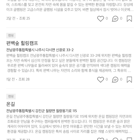
도
크
려
잡았습니다.  인기 정도: ★★★★★
고
어, 스트레스를 잊고 온전히 자연 속에 몸을 맡길 수 있는 완벽한 환경을 자랑합니다. 장성레
어
기,
보
이크 글램핑은 고급스러운 글램핑 시설을 갖추고 있어, 바쁜 일상에서 잠시 벗어나 이곳에
해
의
무
 오면 사치스러운 휴식이 가능해집니다. 독립된 텐트에서 제공되는 특별한 불멍 공간은 소중
세
야
2달 전
조회 25
0
0
경
한 사람과 함께 따뜻한 이야기를 나눌 수 있는 소중한 시간을 만들어 줍니다. 또한, 주변의 자
게,
요.
하
연 환경은 하이킹과 자전거 타기 등 다양한 액티비티를 즐기기에 그야말로 완벽한 조건을 갖
계
형
마
나
추고 있습니다. 이곳에서의 캠핑은 단순한 숙박이 아닌, 가족과 친구들과 함께 소중한 추억
를
태,
치
여
을 창출하는 시간이 될 것입니다. 특히 식사를 좋아하는 분들에게는 매주 특별한 바비큐 파
캠핑
자
색
암
기
티와 지역에서 나는 신선한 재료로 만든 다양한 요리를 제공하여 미각을 만족시켜 줍니다. 
편백숲 힐링캠프
연
감
 장성레이크 글램핑은 그 아름다운 경관과 최고 품질의 시설 덕분에 최근 몇 년 사이에 특히
막
에
스
사
 주목받고 있는 캠핑장 중 하나입니다. 주말이면 방문객이 가득해 예약이 빠르게 차는 만큼
전남광주통합특별시 나주시 다시면 신광로 33-2
커
자
 미리 일정을 계획하시는 것이 좋습니다. 나만의 프라이빗한 공간에서 가족 및 사랑하는 사
럽
이
편백숲 힐링캠프 전남광주통합특별시 나주시 다시면 신광로 33-2에 위치한 편백숲 힐링캠
튼
리
람들과 함께하세요. 당신의 대자연 속 힐링을 기다리는 장성레이크 글램핑은 언젠가 반드시
프는 자연 속에서 심신의 안정을 찾고 싶은 분들에게 완벽한 힐링 공간입니다. 이 캠핑장은
게
의
을
를
 방문해봐야 할 명소로 자리매김하였습니다. 인기 정도: ★★★★★
 푸르른 편백 나무들로 둘러싸여 있어 숲속의 맑은 공기를 만끽하며 색다른 캠핑의 매력을
이
아
조
잡
 경험할 수 있습니다. 특히 편백 나무는 자연의 소리와 함께 휴식을 제공하며, 그 특유의 아로
어
주
용
았
마향이 심리적 안정감을 가져다줍니다. 이곳에서 아침 햇살을 맞으며 조용한 숲속에서의 커
주
미
1달 전
조회 28
0
0
피 한 잔은 그 어떤 도시의 카페에서 느끼기 힘든 특별함을 선사합니다. 편백숲 힐링캠프는
히
는
는
묘
 다양한 숙소 타입을 갖추고 있어 가족 단위는 물론 친구나 연인과 함께 더욱 기억에 남는 특
내
데
별한 시간을 보낼 수 있습니다. 주변에는 자전거 도로와 하이킹 트레일이 있어 액티비티를
R
한
리
정
 즐길 수 있는 기회도 많은데, 자전거를 타거나 숲속을 거닐며 다양한 생태계를 체험해보는
I
캠핑
밸
듯
말
 것도 일상의 스트레스를 잊게 해줍니다. 또한, 캠프파이어를 즐기며 별빛 아래서 시간을 보
D
런
온길
이.
시
내는 것은 일상에서 벗어나 새로운 여유를 찾는 방법입니다. 운영자는 항상 방문객의 편안함
G
스
P
과 안전을 최우선으로 생각하고 있으며, 깨끗하고 잘 관리된 시설을 자랑합니다. 가족들이
원
전남광주통합특별시 강진군 칠량면 칠량옹기로 115
E
가
 함께하는 모닥불 구이 파티나 친구들과의 캠핑 퀴즈도 놓칠 수 없는 재미가 됩니다. 자연과
o
온길 전남광주통합특별시 강진군 칠량면 칠량옹기로 115에 위치한 온길 캠핑장은 자연과의
하
M
의 조화 속에서 힐링할 수 있는 편백숲 힐링캠프는 현대인의 바쁜 일상에서 벗어나 소중한
존
 조화로운 만남을 추구하는 캠퍼들에게 완벽한 장소입니다. 이 캠핑장은 푸르른 숲과 맑은
l
고
 시간을 가지고 싶은 분들에게 특히 추천드립니다. 지금 바로 나주로 떠나 여유로움과 행복
O
 계곡이 어우러져 있어, 도심에서 벗어나 한껏 여유롭고 편안한 시간을 보낼 수 있는 최적의
재
a
경
이 가득한 캠핑을 경험해보세요! 인기 정도: ★★★★☆
 환경을 제공합니다. 온길 캠핑장은 특히 송림 사이로 자리를 잡은 개별 스팟이 매력적입니
U
합
r
치
다. 각 사이트마다 적당한 간격이 유지되어 있어 프라이빗한 캠핑을 선호하는 분들에게는 더 
N
니