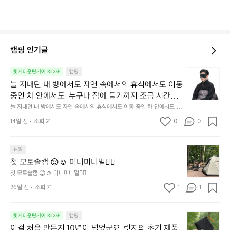
캠핑 인기글
늘
릿지마운틴기어 RIDGE
캠핑
지
늘 지내던 내 방에서도 자연 속에서의 휴식에서도 이동 
내
중인 차 안에서도  누구나 잠에 들기까지 조금 시간이
던
 걸리는 순간이 있습니다.  그럴 때는 차분하게 눈을 가
늘 지내던 내 방에서도 자연 속에서의 휴식에서도 이동 중인 차 안에서도  누
내
구나 잠에 들기까지 조금 시간이 걸리는 순간이 있습니다.  그럴 때는 차분하
려보세요. 마치 암막 커튼을 조용히 내리듯이.  Polarte
방
14일 전
조회 21
0
0
게 눈을 가려보세요. 마치 암막 커튼을 조용히 내리듯이.  Polartec® Wind
c® Wind Pro™의 온기가 눈가를 포근히 감싸줍니다. 
에
 Pro™의 온기가 눈가를 포근히 감싸줍니다.  차가운 공기를 차단하고, 얼굴
에 밀착하여 빛을 막아줍니다.  이 슬립 웜을 쓰는 것만으로 그곳은 나만의
서
 차가운 공기를 차단하고, 얼굴에 밀착하여 빛을 막아
 밤이 됩니다.  안녕히 주무세요.
첫
도
캠핑
줍니다.  이 슬립 웜을 쓰는 것만으로 그곳은 나만의 밤
모
자
첫 모토솔캠 😌☺️ 미니미니멀👌🏼
이 됩니다.  안녕히 주무세요.
토
연
첫 모토솔캠 😌☺️ 미니미니멀👌🏼
솔
속
26일 전
조회 71
1
1
캠
에
서
😌
의
☺️
이
릿지마운틴기어 RIDGE
캠핑
휴
미
걸
이걸 처음 만든지 10년이 넘었군요. 릿지의 초기 제품
식
니