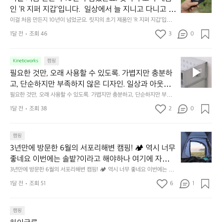
처
에
미
인 ‘R 지퍼 지갑’입니다.  일상에서 늘 지니고 다니고 싶
음
서
니
어지는 물건에는 크기, 무게, 형태, 색감 사이의 아주 미
이걸 처음 만든지 10년이 넘었군요. 릿지의 초기 제품인 ‘R 지퍼 지갑’입니
만
도
멀
다.  일상에서 늘 지니고 다니고 싶어지는 물건에는 크기, 무게, 형태, 색감
묘한 밸런스가 존재합니다.  예를 들자면 일에 집중하
든
1달 전
조회 46
3
0
이
 사이의 아주 미묘한 밸런스가 존재합니다.  예를 들자면 일에 집중하느라 책
👌🏼
느라 책상 위 가장자리에 대충 걸쳐 놓아도 시야에 걸
지
상 위 가장자리에 대충 걸쳐 놓아도 시야에 걸리적거리지 않는 것. R 지퍼 지
동
갑은 바로 그 위화감 없는 균형감에서 출발했습니다.  그중에서도 슬림함에
1
리적거리지 않는 것. R 지퍼 지갑은 바로 그 위화감 없
중
 철저히 집착했습니다. 튼튼한 내구도와 넉넉한 수납력을 해치치 않는 선에
필
0
Kineticworks
캠핑
는 균형감에서 출발했습니다.  그중에서도 슬림함에 철
인
서, 가장 가볍고 얇게 설계했습니다.  이 디자인과 사용감은, 꼭 직접 손으로
요
년
필요한 것만, 오래 사용할 수 있도록. 가볍지만 충분하
차
저히 집착했습니다. 튼튼한 내구도와 넉넉한 수납력을
 만져보며 경험해 보시기를 바랍니다.
한
이
안
고, 단순하지만 부족하지 않은 디자인. 일상과 아웃도
 해치치 않는 선에서, 가장 가볍고 얇게 설계했습니다. 
것
넘
에
어의 경계를 자연스럽게 이어주는 RIDGE MOUNTAIN 
필요한 것만, 오래 사용할 수 있도록. 가볍지만 충분하고, 단순하지만 부족하
 이 디자인과 사용감은, 꼭 직접 손으로 만져보며 경험
만,
었
서
지 않은 디자인. 일상과 아웃도어의 경계를 자연스럽게 이어주는 RIDGE M
GEAR. 키네틱웍스에서 만나보세요.
해 보시기를 바랍니다.
오
군
1달 전
조회 38
2
0
OUNTAIN GEAR. 키네틱웍스에서 만나보세요.
도
래
요.
누
사
릿
구
3
용
캠핑
지
나
년
할
의
3년만에 방문한 6월의 서포리해변 캠핑! 🏕 역시 너무 
잠
만
수
초
에
좋네요 이번에는 솔밭?이라고 해야하나 여기에 자리를 
에
있
기
들
잡았는데 정말 시원하고 경치도 좋네요  서해치고 물도 
3년만에 방문한 6월의 서포리해변 캠핑! 🏕 역시 너무 좋네요 이번에는 솔
방
도
제
기
밭?이라고 해야하나 여기에 자리를 잡았는데 정말 시원하고 경치도 좋네요 
맑은편, 아이들도 놀기 좋고 1박 2일은 넘 짧게 느껴지
문
록.
1달 전
조회 51
6
품
1
 서해치고 물도 맑은편, 아이들도 놀기 좋고 1박 2일은 넘 짧게 느껴지네요  .
까
네요  .1박 1동 1만원 (수금은 7시쯤, 동네에서 관리) .수
한
가
인
1박 1동 1만원 (수금은 7시쯤, 동네에서 관리) .수금하면서 음식물.쓰레기봉
지
투를 1개씩 나누어줌 .솔밭에 바로 화장실있음 .5분거리 cu .2분거리 음식점  
6
금하면서 음식물.쓰레기봉투를 1개씩 나누어줌 .솔밭에 
볍
‘R
조
항구에서부터 해변까지 버스도 다니네요 ㅎㅎㅎ 아이들 엄청 좋아하네요 점
월
캠핑
지
지
바로 화장실있음 .5분거리 cu .2분거리 음식점  항구에
금
심쯤도착해서 철수할때까지 물놀이 3타임이나 했네요 ⛱️
의
만