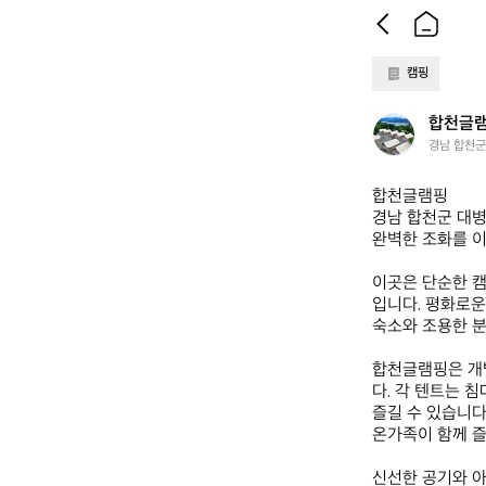
캠핑
합
합천글
천
경남 합천군 
글
램
합천글램핑  

핑
경남 합천군 대병
완벽한 조화를 이
이곳은 단순한 캠
입니다. 평화로운
숙소와 조용한 분
합천글램핑은 개
다. 각 텐트는 
즐길 수 있습니다
온가족이 함께 즐
신선한 공기와 아