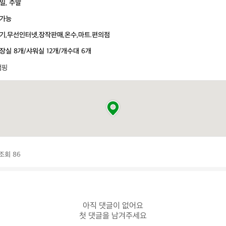
일, 주말
가능
기,무선인터넷,장작판매,온수,마트.편의점
장실 8개/샤워실 12개/개수대 6개
램핑
조회 86
아직 댓글이 없어요

첫 댓글을 남겨주세요