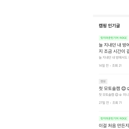
캠핑 인기글
릿지마운틴기어 RIDGE
늘 지내던 내 방
지 조금 시간이 
을 조용히 내리듯이
늘 지내던 내 방에서도
다.  그럴 때는 차분하게
를 차단하고, 얼
14일 전
조회 21
줍니다.  차가운 공기를
이 됩니다.  안녕
히 주무세요.
캠핑
첫 모토솔캠 😌☺
첫 모토솔캠 😌☺️ 미니
27일 전
조회 71
릿지마운틴기어 RIDGE
이걸 처음 만든지 