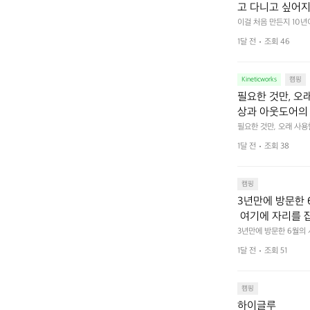
고 다니고 싶어지
 예를 들자면 일
이걸 처음 만든지 10년
 무게, 형태, 색감 사
것. R 지퍼 지
1달 전
조회 46
야에 걸리적거리지 않는
집착했습니다. 튼
다. 튼튼한 내구도와 넉
 만져보며 경험해 보시
습니다.  이 디
Kineticworks
캠핑
필요한 것만, 오
상과 아웃도어의 
나보세요.
필요한 것만, 오래 사
 이어주는 RIDGE MO
1달 전
조회 38
캠핑
3년만에 방문한 
 여기에 자리를 
 좋고 1박 2일은
3년만에 방문한 6월의
고 경치도 좋네요  서해치
 음식물.쓰레기봉투
1달 전
조회 51
관리) .수금하면서 음식
 항구에서부터 
까지 버스도 다니네요 
할때까지 물놀이 
캠핑
하이글루