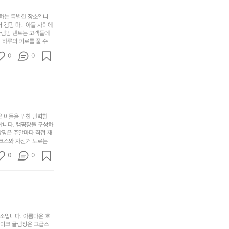
서
충
지
간
포
분
갑’입
사하는 특별한 장소입니
이
리
하
니
어 캠핑 마니아들 사이에
걸
해
글램핑 텐트는 고객들에
고,
다.
리
 하루의 피로를 풀 수
변
단
일
는
친구나 가족과 함께 좋
캠
순
상
0
순
0
아하는 이들에게 더욱 참
핑!
하
에
간
. 하이글루에서 특별한
지
서
🏕
 아래에서 별을 바라보며
이
만
늘
있
역
부
지
습
시
족
니
니
너
하
고
다.
무
은 이들을 위한 완벽한
지
다
그
좋
합니다. 캠핑장을 구성하
않
니
창평은 주말마다 직접 재
럴
네
은
고
 코스와 자전거 도로는
때
요
 계곡 소리를 들으며 깊
디
싶
는
이
0
0
히 어린이들은 안전하게
자
어
차
번
 탐험하는 재미도 포레스
인.
지
분
에
. 포레스트 창평은 단
일
는
★★★★★
하
는
상
물
게
솔
과
건
눈
밭?
아
에
을
이
소입니다. 아름다운 호
웃
는
가
라
레이크 글램핑은 고급스
도