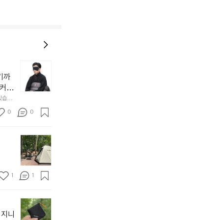
늘
지
기까
내
 커튼
던
 공기
있습니
내
근히 감싸
의 밤
방
0
0
  안녕
에
서
첫
도
모
자
토
연
솔
속
1
1
캠
에
서
😌
의
☺️
이
휴
미
걸
 지니
식
니