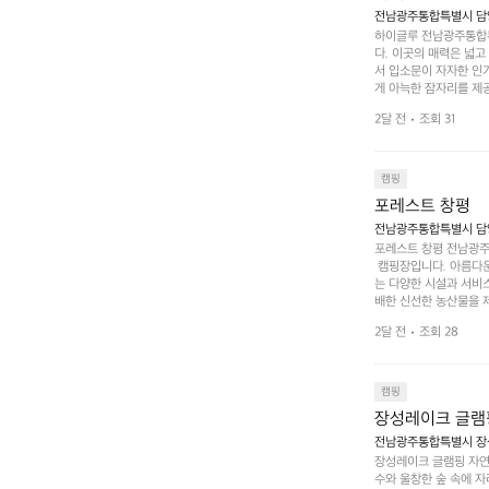
전남광주통합특별시 담양
하이글루 전남광주통합특
다. 이곳의 매력은 넓
서 입소문이 자자한 인
게 아늑한 잠자리를 제공
 있는 완벽한 조화가 이
2달 전
조회 31
은 시간을 보낼 수 있
조할 만한 장소가 됩니다
 순간을 만끽해보세요.
 나누는 이야기들은 여러
캠핑
포레스트 창평
전남광주통합특별시 담양군
포레스트 창평 전남광주통
 캠핑장입니다. 아름다
는 다양한 시설과 서비스
배한 신선한 농산물을 제
 캠퍼들이 탐험과 모험
2달 전
조회 28
은 숙면을 취할 수 있는
 놀 수 있는 놀이시설
트 창평의 매력 중 하나
순한 캠핑 그 이상을 제
캠핑
장성레이크 글램
전남광주통합특별시 장성
장성레이크 글램핑 자연
수와 울창한 숲 속에 자