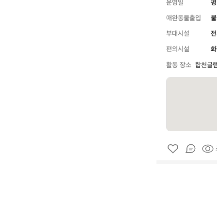
운영일
평
애완동물출입
불
부대시설
전
편의시설
화
활동 장소
합천글