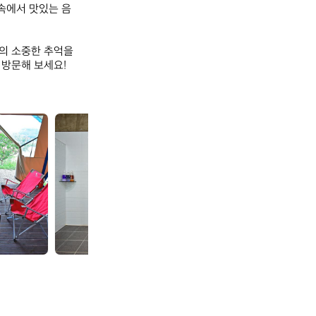
 속에서 맛있는 음
의 소중한 추억을 
문해 보세요! 

합
합
천
천
글
글
램
램
핑
핑