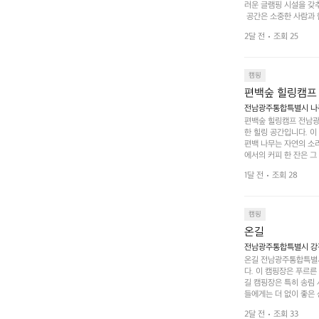
러운 글램핑 시설을 갖
 공간은 소중한 사람과 
 액티비티를 즐기기에 
2달 전
조회 25
하는 시간이 될 것입니
 미각을 만족시켜 줍니다
입니다. 주말이면 방문
 사람들과 함께하세요.
캠핑
도: ★★★★★
편백숲 힐링캠프
전남광주통합특별시 나주
편백숲 힐링캠프 전남광
한 힐링 공간입니다. 이
편백 나무는 자연의 소
에서의 커피 한 잔은 
론 친구나 연인과 함께 
1달 전
조회 28
 기회도 많은데, 자전
빛 아래서 시간을 보내
며, 깨끗하고 잘 관리된
 조화 속에서 힐링할 
캠핑
 나주로 떠나 여유로움
온길
전남광주통합특별시 강진
온길 전남광주통합특별시
다. 이 캠핑장은 푸르른
길 캠핑장은 특히 송림
들에게는 더 없이 좋은 
야외 활동도 가능해 가족
2달 전
조회 33
 일상에서 벗어나 여러 