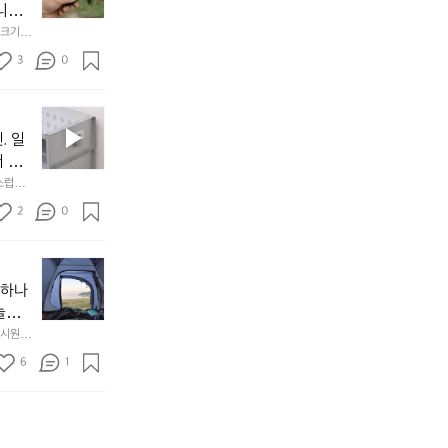
처
에
미
다. 
음
서
니
않는 
크기,
만
도
멀
아도 시
저히 
든
3
0
이
착했습니
👌🏼
설계했
지
손으로
동
1
중
필
0
인
요
년
. 일
차
한
이
안
서 만
것
넘
에
스럽게
만,
었
서
오
군
2
0
도
래
요.
누
사
릿
구
3
용
지
나
년
할
의
야하나
잠
만
수
초
에
놀기
에
있
기
들
하면서
 시원하
방
도
제
기
동네에서 
점 
문
록.
6
품
1
터 해변
까
 철수
한
가
인
지
6
볍
‘R
조
월
지
지
금
의
만
퍼
시