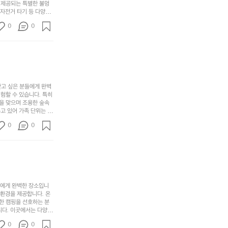
크
려
고
 제공되는 특별한 불멍
어
기,
보
 자전거 타기 등 다양한
해
의
무
께 소중한 추억을 창출
세
야
0
0
경
다양한 요리를 제공하여
게,
요.
하
고 있는 캠핑장 중 하나
계
형
마
나
에서 가족 및 사랑하는
를
태,
치
여
김하였습니다. 인기 정
자
색
암
기
연
감
막
에
스
사
커
자
럽
이
찾고 싶은 분들에게 완벽
튼
리
할 수 있습니다. 특히 
게
의
을
를
을 맞으며 조용한 숲속
이
아
조
잡
고 있어 가족 단위는 물
어
주
용
았
티비티를 즐길 수 있는
주
미
0
0
 캠프파이어를 즐기며 별
히
는
는
묘
최우선으로 생각하고 있으
내
데
미가 됩니다. 자연과의
R
한
리
정
추천드립니다. 지금 바로
I
밸
듯
말
D
런
이.
시
G
스
P
원
E
가
o
들에게 완벽한 장소입니
하
M
존
 환경을 제공합니다. 온
l
고
O
한 캠핑을 선호하는 분
재
a
경
다. 이곳에서는 다양한 
U
합
r
치
도 즐길 수 있어 바쁜
N
니
t
0
도
0
 제공합니다.  온길 캠