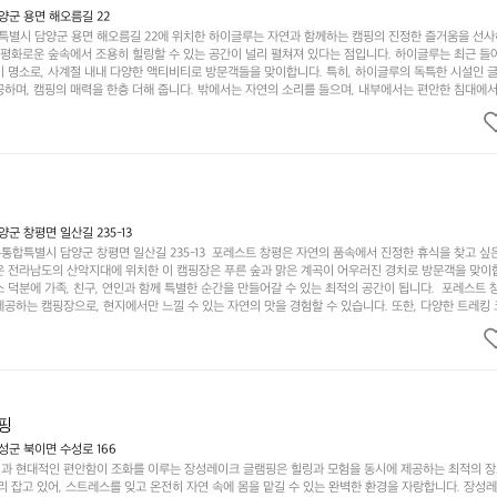
군 용면 해오름길 22
별시 담양군 용면 해오름길 22에 위치한 하이글루는 자연과 함께하는 캠핑의 진정한 즐거움을 선
고 평화로운 숲속에서 조용히 힐링할 수 있는 공간이 널리 펼쳐져 있다는 점입니다. 하이글루는 최근 들
기 명소로, 사계절 내내 다양한 액티비티로 방문객들을 맞이합니다. 특히, 하이글루의 독특한 시설인 
하며, 캠핑의 매력을 한층 더해 줍니다. 밖에서는 자연의 소리를 들으며, 내부에서는 편안한 침대에서
루어집니다. 이곳의 장점은 또 다른 캠핑의 매력인 바베큐 파티를 즐길 수 있는 공간이 마련되어 있어 
다는 것입니다. 또한, 하이글루 인근에는 다양한 트레킹 코스와 자전거 도로가 있어 아웃도어 활동을 좋
. 담양의 아름다운 자연과 함께, 건강한 레저 활동을 즐기며 행복한 캠핑 경험을 쌓으실 수 있습니다
 따뜻한 햇살과 함께하는 아침, 상징적인 담양의 죽녹원과 함께 어우러진 저녁, 그리고 고요한 밤하늘
분의 캠핑 여행을 더욱 특별하게 만들어 줄 것입니다.  인기 정도: ★★★★★
 창평면 일산길 235-13
합특별시 담양군 창평면 일산길 235-13  포레스트 창평은 자연의 품속에서 진정한 휴식을 찾고 싶
운 전라남도의 산악지대에 위치한 이 캠핑장은 푸른 숲과 맑은 계곡이 어우러진 경치로 방문객을 맞이
 덕분에 가족, 친구, 연인과 함께 특별한 순간을 만들어갈 수 있는 최적의 공간이 됩니다.  포레스트 
공하는 캠핑장으로, 현지에서만 느낄 수 있는 자연의 맛을 경험할 수 있습니다. 또한, 다양한 트레킹
의 짜릿함을 누릴 수 있도록 만들어졌습니다. 저녁에는 별빛 아래에서 바베큐 파티를 즐기거나, 잔잔한
 기회를 제공합니다.  이곳은 자연과의 완벽한 조화를 이루며, 다채로운 야외 활동을 제공합니다. 특
이 마련되어 있어 부모님들과 함께 즐거운 시간을 보낼 수 있습니다. 주변의 다양한 관광지와 먹거리를
입니다.  또한, 캠핑장을 방문한 후 지속적으로 재방문하는 이들이 많아 인기가 날로 상승하고 있습니다
공하며, 자연을 사랑하는 모든 이들에게 꼭 한번 경험해봐야 할 장소로 자리잡았습니다.  인기 정도: 
핑
군 북이면 수성로 166
과 현대적인 편안함이 조화를 이루는 장성레이크 글램핑은 힐링과 모험을 동시에 제공하는 최적의 장
리 잡고 있어, 스트레스를 잊고 온전히 자연 속에 몸을 맡길 수 있는 완벽한 환경을 자랑합니다. 장성