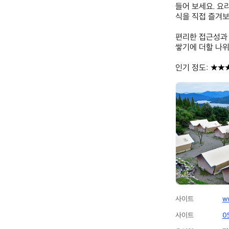
들어 보세요. 요
식을 직접 즐겨보
편리한 접근성과 
쌓기에 더할 나위
인기 정도: ★★
합
천
글
램
핑
사이트
w
사이트
0