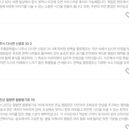
추고 있어, 바쁜 일상에서 잠시 벗어나 이곳에 오면 사치스러운 휴식이 가능해집니다. 독립된 텐트에서
함께 따뜻한 이야기를 나눌 수 있는 소중한 시간을 만들어 줍니다. 또한, 주변의 자연 환경은 하이킹과
그야말로 완벽한 조건을 갖추고 있습니다. 이곳에서의 캠핑은 단순한 숙박이 아닌, 가족과 친구들과 함
다. 특히 식사를 좋아하는 분들에게는 매주 특별한 바비큐 파티와 지역에서 나는 신선한 재료로 만든 
.  장성레이크 글램핑은 그 아름다운 경관과 최고 품질의 시설 덕분에 최근 몇 년 사이에 특히 주목받
객이 가득해 예약이 빠르게 차는 만큼 미리 일정을 계획하시는 것이 좋습니다. 나만의 프라이빗한 공간
 당신의 대자연 속 힐링을 기다리는 장성레이크 글램핑은 언젠가 반드시 방문해봐야 할 명소로 자리매
시 다시면 신광로 33-2
주통합특별시 나주시 다시면 신광로 33-2에 위치한 편백숲 힐링캠프는 자연 속에서 심신의 안정을 
 캠핑장은 푸르른 편백 나무들로 둘러싸여 있어 숲속의 맑은 공기를 만끽하며 색다른 캠핑의 매력을 경험
리와 함께 휴식을 제공하며, 그 특유의 아로마향이 심리적 안정감을 가져다줍니다. 이곳에서 아침 햇살
그 어떤 도시의 카페에서 느끼기 힘든 특별함을 선사합니다. 편백숲 힐링캠프는 다양한 숙소 타입을 갖추
더욱 기억에 남는 특별한 시간을 보낼 수 있습니다. 주변에는 자전거 도로와 하이킹 트레일이 있어 액
거를 타거나 숲속을 거닐며 다양한 생태계를 체험해보는 것도 일상의 스트레스를 잊게 해줍니다. 또한,
는 것은 일상에서 벗어나 새로운 여유를 찾는 방법입니다. 운영자는 항상 방문객의 편안함과 안전을 
 시설을 자랑합니다. 가족들이 함께하는 모닥불 구이 파티나 친구들과의 캠핑 퀴즈도 놓칠 수 없는 재
수 있는 편백숲 힐링캠프는 현대인의 바쁜 일상에서 벗어나 소중한 시간을 가지고 싶은 분들에게 특히 
과 행복이 가득한 캠핑을 경험해보세요! 인기 정도: ★★★★☆
군 칠량면 칠량옹기로 115
 강진군 칠량면 칠량옹기로 115에 위치한 온길 캠핑장은 자연과의 조화로운 만남을 추구하는 캠퍼
 숲과 맑은 계곡이 어우러져 있어, 도심에서 벗어나 한껏 여유롭고 편안한 시간을 보낼 수 있는 최적의
 사이로 자리를 잡은 개별 스팟이 매력적입니다. 각 사이트마다 적당한 간격이 유지되어 있어 프라이빗
선택이지요. 숲속에서의 고요한 밤, 별빛 아래서의 캠핑은 마치 동화 속에 들어온 듯한 기분을 선사합니
과 친구들이 함께 즐기기에 적합합니다. 하이킹, 자전거 타기, 그리고 근처의 계곡에서는 수영과 낚시
가지 재미를 선사합니다. 또한, 캠핑장 내에는 깨끗한 화장실과 샤워 시설이 잘 마련되어 있어 편리함을