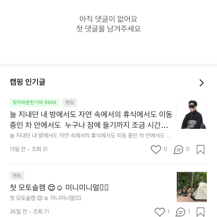
아직 댓글이 없어요

첫 댓글을 남겨주세요
캠핑 인기글
늘
릿지마운틴기어 RIDGE
캠핑
지
늘 지내던 내 방에서도 자연 속에서의 휴식에서도 이동 
내
중인 차 안에서도  누구나 잠에 들기까지 조금 시간이
던
 걸리는 순간이 있습니다.  그럴 때는 차분하게 눈을 가
늘 지내던 내 방에서도 자연 속에서의 휴식에서도 이동 중인 차 안에서도  누
내
구나 잠에 들기까지 조금 시간이 걸리는 순간이 있습니다.  그럴 때는 차분하
려보세요. 마치 암막 커튼을 조용히 내리듯이.  Polarte
방
13일 전
조회 21
0
0
게 눈을 가려보세요. 마치 암막 커튼을 조용히 내리듯이.  Polartec® Wind
c® Wind Pro™의 온기가 눈가를 포근히 감싸줍니다. 
에
 Pro™의 온기가 눈가를 포근히 감싸줍니다.  차가운 공기를 차단하고, 얼굴
에 밀착하여 빛을 막아줍니다.  이 슬립 웜을 쓰는 것만으로 그곳은 나만의
서
 차가운 공기를 차단하고, 얼굴에 밀착하여 빛을 막아
 밤이 됩니다.  안녕히 주무세요.
첫
도
캠핑
줍니다.  이 슬립 웜을 쓰는 것만으로 그곳은 나만의 밤
모
자
첫 모토솔캠 😌☺️ 미니미니멀👌🏼
이 됩니다.  안녕히 주무세요.
토
연
첫 모토솔캠 😌☺️ 미니미니멀👌🏼
솔
속
26일 전
조회 71
1
1
캠
에