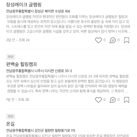
상
물
 다채로운 야외 활동을 제공합니다. 특히 어린이들은 안전하게 놀 수 있는 놀이시설이 마련
게
솔
장성레이크 글램핑
되어 있어 부모님들과 함께 즐거운 시간을 보낼 수 있습니다. 주변의 다양한 관광지와 먹거
과
건
눈
밭?
리를 탐험하는 재미도 포레스트 창평의 매력 중 하나입니다.  또한, 캠핑장을 방문한 후 지속
전남광주통합특별시 장성군 북이면 수성로 166
아
에
을
이
적으로 재방문하는 이들이 많아 인기가 날로 상승하고 있습니다. 포레스트 창평은 단순한 캠
장성레이크 글램핑 자연과 현대적인 편안함이 조화를 이루는 장성레이크 글램핑은 힐링과
웃
는
가
라
핑 그 이상을 제공하며, 자연을 사랑하는 모든 이들에게 꼭 한번 경험해봐야 할 장소로 자리
 모험을 동시에 제공하는 최적의 장소입니다. 아름다운 호수와 울창한 숲 속에 자리 잡고 있
도
크
려
잡았습니다.  인기 정도: ★★★★★
고
어, 스트레스를 잊고 온전히 자연 속에 몸을 맡길 수 있는 완벽한 환경을 자랑합니다. 장성레
어
기,
보
이크 글램핑은 고급스러운 글램핑 시설을 갖추고 있어, 바쁜 일상에서 잠시 벗어나 이곳에
해
의
무
 오면 사치스러운 휴식이 가능해집니다. 독립된 텐트에서 제공되는 특별한 불멍 공간은 소중
세
야
2달 전
조회 24
0
0
경
한 사람과 함께 따뜻한 이야기를 나눌 수 있는 소중한 시간을 만들어 줍니다. 또한, 주변의 자
게,
요.
하
연 환경은 하이킹과 자전거 타기 등 다양한 액티비티를 즐기기에 그야말로 완벽한 조건을 갖
계
형
마
나
추고 있습니다. 이곳에서의 캠핑은 단순한 숙박이 아닌, 가족과 친구들과 함께 소중한 추억
를
태,
치
여
을 창출하는 시간이 될 것입니다. 특히 식사를 좋아하는 분들에게는 매주 특별한 바비큐 파
캠핑
자
색
암
기
티와 지역에서 나는 신선한 재료로 만든 다양한 요리를 제공하여 미각을 만족시켜 줍니다. 
편백숲 힐링캠프
연
감
 장성레이크 글램핑은 그 아름다운 경관과 최고 품질의 시설 덕분에 최근 몇 년 사이에 특히
막
에
스
사
 주목받고 있는 캠핑장 중 하나입니다. 주말이면 방문객이 가득해 예약이 빠르게 차는 만큼
전남광주통합특별시 나주시 다시면 신광로 33-2
커
자
 미리 일정을 계획하시는 것이 좋습니다. 나만의 프라이빗한 공간에서 가족 및 사랑하는 사
럽
이
편백숲 힐링캠프 전남광주통합특별시 나주시 다시면 신광로 33-2에 위치한 편백숲 힐링캠
튼
리
람들과 함께하세요. 당신의 대자연 속 힐링을 기다리는 장성레이크 글램핑은 언젠가 반드시
프는 자연 속에서 심신의 안정을 찾고 싶은 분들에게 완벽한 힐링 공간입니다. 이 캠핑장은
게
의
을
를
 방문해봐야 할 명소로 자리매김하였습니다. 인기 정도: ★★★★★
 푸르른 편백 나무들로 둘러싸여 있어 숲속의 맑은 공기를 만끽하며 색다른 캠핑의 매력을
이
아
조
잡
 경험할 수 있습니다. 특히 편백 나무는 자연의 소리와 함께 휴식을 제공하며, 그 특유의 아로
어
주
용
았
마향이 심리적 안정감을 가져다줍니다. 이곳에서 아침 햇살을 맞으며 조용한 숲속에서의 커
주
미
1달 전
조회 28
0
0
피 한 잔은 그 어떤 도시의 카페에서 느끼기 힘든 특별함을 선사합니다. 편백숲 힐링캠프는
히
는
는
묘
 다양한 숙소 타입을 갖추고 있어 가족 단위는 물론 친구나 연인과 함께 더욱 기억에 남는 특
내
데
별한 시간을 보낼 수 있습니다. 주변에는 자전거 도로와 하이킹 트레일이 있어 액티비티를
R
한
리
정
 즐길 수 있는 기회도 많은데, 자전거를 타거나 숲속을 거닐며 다양한 생태계를 체험해보는
I
캠핑
밸
듯
말
 것도 일상의 스트레스를 잊게 해줍니다. 또한, 캠프파이어를 즐기며 별빛 아래서 시간을 보
D
런
온길
이.
시
내는 것은 일상에서 벗어나 새로운 여유를 찾는 방법입니다. 운영자는 항상 방문객의 편안함
G
스
P
과 안전을 최우선으로 생각하고 있으며, 깨끗하고 잘 관리된 시설을 자랑합니다. 가족들이
원
전남광주통합특별시 강진군 칠량면 칠량옹기로 115
E
가
 함께하는 모닥불 구이 파티나 친구들과의 캠핑 퀴즈도 놓칠 수 없는 재미가 됩니다. 자연과
o
온길 전남광주통합특별시 강진군 칠량면 칠량옹기로 115에 위치한 온길 캠핑장은 자연과의
하