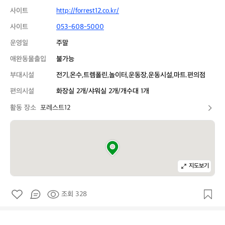
사이트
http://forrest12.co.kr/
사이트
053-608-5000
운영일
주말
애완동물출입
불가능
부대시설
전기,온수,트렘폴린,놀이터,운동장,운동시설,마트.편의점
편의시설
화장실 2개/샤워실 2개/개수대 1개
활동 장소
포레스트12
지도보기
조회 328