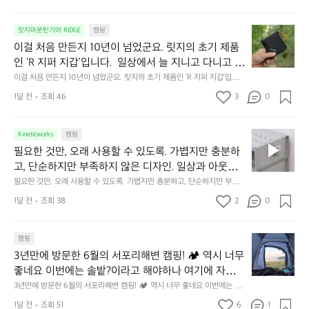
서
😌
의
☺️
이
릿지마운틴기어 RIDGE
캠핑
휴
미
걸
이걸 처음 만든지 10년이 넘었군요. 릿지의 초기 제품
식
니
처
에
미
인 ‘R 지퍼 지갑’입니다.  일상에서 늘 지니고 다니고 싶
음
서
니
어지는 물건에는 크기, 무게, 형태, 색감 사이의 아주 미
이걸 처음 만든지 10년이 넘었군요. 릿지의 초기 제품인 ‘R 지퍼 지갑’입니
만
도
멀
다.  일상에서 늘 지니고 다니고 싶어지는 물건에는 크기, 무게, 형태, 색감
묘한 밸런스가 존재합니다.  예를 들자면 일에 집중하
든
1달 전
조회 46
3
0
이
 사이의 아주 미묘한 밸런스가 존재합니다.  예를 들자면 일에 집중하느라 책
👌🏼
느라 책상 위 가장자리에 대충 걸쳐 놓아도 시야에 걸
지
상 위 가장자리에 대충 걸쳐 놓아도 시야에 걸리적거리지 않는 것. R 지퍼 지
동
갑은 바로 그 위화감 없는 균형감에서 출발했습니다.  그중에서도 슬림함에
1
리적거리지 않는 것. R 지퍼 지갑은 바로 그 위화감 없
중
 철저히 집착했습니다. 튼튼한 내구도와 넉넉한 수납력을 해치치 않는 선에
필
0
Kineticworks
캠핑
는 균형감에서 출발했습니다.  그중에서도 슬림함에 철
인
서, 가장 가볍고 얇게 설계했습니다.  이 디자인과 사용감은, 꼭 직접 손으로
요
년
필요한 것만, 오래 사용할 수 있도록. 가볍지만 충분하
차
저히 집착했습니다. 튼튼한 내구도와 넉넉한 수납력을
 만져보며 경험해 보시기를 바랍니다.
한
이
안
고, 단순하지만 부족하지 않은 디자인. 일상과 아웃도
 해치치 않는 선에서, 가장 가볍고 얇게 설계했습니다. 
것
넘
에
어의 경계를 자연스럽게 이어주는 RIDGE MOUNTAIN 
필요한 것만, 오래 사용할 수 있도록. 가볍지만 충분하고, 단순하지만 부족하
 이 디자인과 사용감은, 꼭 직접 손으로 만져보며 경험
만,
었
서
지 않은 디자인. 일상과 아웃도어의 경계를 자연스럽게 이어주는 RIDGE M
GEAR. 키네틱웍스에서 만나보세요.
해 보시기를 바랍니다.
오
군
1달 전
조회 38
2
0
OUNTAIN GEAR. 키네틱웍스에서 만나보세요.
도
래
요.
누
사
릿
구
3
용
캠핑
지
나
년
할
의
3년만에 방문한 6월의 서포리해변 캠핑! 🏕 역시 너무 
잠
만
수
초
에
좋네요 이번에는 솔밭?이라고 해야하나 여기에 자리를 
에
있
기
들
잡았는데 정말 시원하고 경치도 좋네요  서해치고 물도 
3년만에 방문한 6월의 서포리해변 캠핑! 🏕 역시 너무 좋네요 이번에는 솔
방
도
제
기
밭?이라고 해야하나 여기에 자리를 잡았는데 정말 시원하고 경치도 좋네요 
맑은편, 아이들도 놀기 좋고 1박 2일은 넘 짧게 느껴지
문
록.
1달 전
조회 51
6
품
1
 서해치고 물도 맑은편, 아이들도 놀기 좋고 1박 2일은 넘 짧게 느껴지네요  .