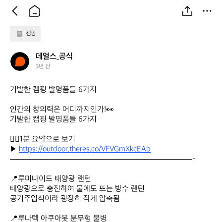
캠핑
데
데얼스_공식
얼
3년 전
스
_
기발한 캠핑 발명품들 6가지

공
식
인간의 창의력은 어디까지인가!👀

기발한 캠핑 발명품들 6가지

🖐🏻1분 요약으로 보기

▶️ 
https://outdoor.theres.co/VFVGmXkcEAb
———————————————————————-

📍루미나이드 태양광 랜턴

태양광으로 충전하여 물에도 뜨는 방수 랜턴

공기주입식이라 굉장히 작게 압축됨

📍루나텍 아쿠아봇 분무형 물병
