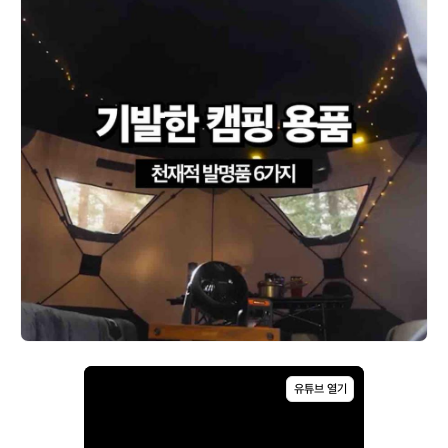
공
식
유튜브 열기