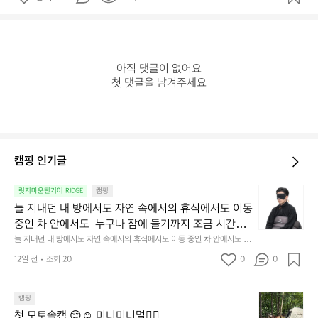
아직 댓글이 없어요

첫 댓글을 남겨주세요
캠핑 인기글
늘
릿지마운틴기어 RIDGE
캠핑
지
늘 지내던 내 방에서도 자연 속에서의 휴식에서도 이동 
내
중인 차 안에서도  누구나 잠에 들기까지 조금 시간이
던
 걸리는 순간이 있습니다.  그럴 때는 차분하게 눈을 가
늘 지내던 내 방에서도 자연 속에서의 휴식에서도 이동 중인 차 안에서도  누
내
구나 잠에 들기까지 조금 시간이 걸리는 순간이 있습니다.  그럴 때는 차분하
려보세요. 마치 암막 커튼을 조용히 내리듯이.  Polarte
방
12일 전
조회 20
0
0
게 눈을 가려보세요. 마치 암막 커튼을 조용히 내리듯이.  Polartec® Wind
c® Wind Pro™의 온기가 눈가를 포근히 감싸줍니다. 
에
 Pro™의 온기가 눈가를 포근히 감싸줍니다.  차가운 공기를 차단하고, 얼굴
에 밀착하여 빛을 막아줍니다.  이 슬립 웜을 쓰는 것만으로 그곳은 나만의
서
 차가운 공기를 차단하고, 얼굴에 밀착하여 빛을 막아
 밤이 됩니다.  안녕히 주무세요.
첫
도
캠핑
줍니다.  이 슬립 웜을 쓰는 것만으로 그곳은 나만의 밤
모
자
첫 모토솔캠 😌☺️ 미니미니멀👌🏼