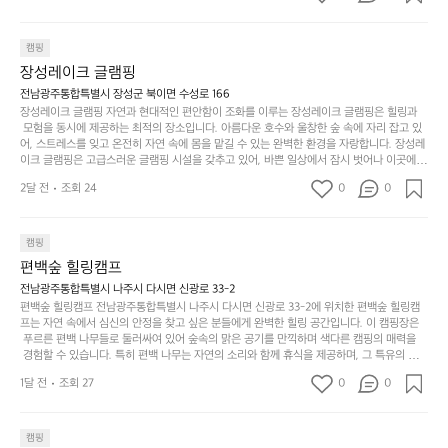
자
어
차
번
한, 다양한 트레킹 코스와 자전거 도로는 캠퍼들이 탐험과 모험의 짜릿함을 누릴 수 있도록
인.
지
분
에
 만들어졌습니다. 저녁에는 별빛 아래에서 바베큐 파티를 즐기거나, 잔잔한 계곡 소리를 들
일
는
으며 깊은 숙면을 취할 수 있는 기회를 제공합니다.  이곳은 자연과의 완벽한 조화를 이루며,
하
는
캠핑
상
물
 다채로운 야외 활동을 제공합니다. 특히 어린이들은 안전하게 놀 수 있는 놀이시설이 마련
게
솔
장성레이크 글램핑
되어 있어 부모님들과 함께 즐거운 시간을 보낼 수 있습니다. 주변의 다양한 관광지와 먹거
과
건
눈
밭?
리를 탐험하는 재미도 포레스트 창평의 매력 중 하나입니다.  또한, 캠핑장을 방문한 후 지속
전남광주통합특별시 장성군 북이면 수성로 166
아
에
을
이
적으로 재방문하는 이들이 많아 인기가 날로 상승하고 있습니다. 포레스트 창평은 단순한 캠
장성레이크 글램핑 자연과 현대적인 편안함이 조화를 이루는 장성레이크 글램핑은 힐링과
웃
는
가
라
핑 그 이상을 제공하며, 자연을 사랑하는 모든 이들에게 꼭 한번 경험해봐야 할 장소로 자리
 모험을 동시에 제공하는 최적의 장소입니다. 아름다운 호수와 울창한 숲 속에 자리 잡고 있
도
크
려
잡았습니다.  인기 정도: ★★★★★
고
어, 스트레스를 잊고 온전히 자연 속에 몸을 맡길 수 있는 완벽한 환경을 자랑합니다. 장성레
어
기,
보
이크 글램핑은 고급스러운 글램핑 시설을 갖추고 있어, 바쁜 일상에서 잠시 벗어나 이곳에
해
의
무
 오면 사치스러운 휴식이 가능해집니다. 독립된 텐트에서 제공되는 특별한 불멍 공간은 소중
세
야
2달 전
조회 24
0
0
경
한 사람과 함께 따뜻한 이야기를 나눌 수 있는 소중한 시간을 만들어 줍니다. 또한, 주변의 자
게,
요.
하
연 환경은 하이킹과 자전거 타기 등 다양한 액티비티를 즐기기에 그야말로 완벽한 조건을 갖
계
형
마
나
추고 있습니다. 이곳에서의 캠핑은 단순한 숙박이 아닌, 가족과 친구들과 함께 소중한 추억
를
태,
치
여
을 창출하는 시간이 될 것입니다. 특히 식사를 좋아하는 분들에게는 매주 특별한 바비큐 파
캠핑
자
색
암
기
티와 지역에서 나는 신선한 재료로 만든 다양한 요리를 제공하여 미각을 만족시켜 줍니다. 
편백숲 힐링캠프
연
감
 장성레이크 글램핑은 그 아름다운 경관과 최고 품질의 시설 덕분에 최근 몇 년 사이에 특히
막
에
스
사
 주목받고 있는 캠핑장 중 하나입니다. 주말이면 방문객이 가득해 예약이 빠르게 차는 만큼
전남광주통합특별시 나주시 다시면 신광로 33-2
커
자
 미리 일정을 계획하시는 것이 좋습니다. 나만의 프라이빗한 공간에서 가족 및 사랑하는 사
럽
이
편백숲 힐링캠프 전남광주통합특별시 나주시 다시면 신광로 33-2에 위치한 편백숲 힐링캠
튼
리
람들과 함께하세요. 당신의 대자연 속 힐링을 기다리는 장성레이크 글램핑은 언젠가 반드시
프는 자연 속에서 심신의 안정을 찾고 싶은 분들에게 완벽한 힐링 공간입니다. 이 캠핑장은
게
의
을
를
 방문해봐야 할 명소로 자리매김하였습니다. 인기 정도: ★★★★★
 푸르른 편백 나무들로 둘러싸여 있어 숲속의 맑은 공기를 만끽하며 색다른 캠핑의 매력을
이
아
조
잡
 경험할 수 있습니다. 특히 편백 나무는 자연의 소리와 함께 휴식을 제공하며, 그 특유의 아로
어
주
용
았
마향이 심리적 안정감을 가져다줍니다. 이곳에서 아침 햇살을 맞으며 조용한 숲속에서의 커
주
미
1달 전
조회 27
0
0
피 한 잔은 그 어떤 도시의 카페에서 느끼기 힘든 특별함을 선사합니다. 편백숲 힐링캠프는
히
는
는
묘
 다양한 숙소 타입을 갖추고 있어 가족 단위는 물론 친구나 연인과 함께 더욱 기억에 남는 특
내
데
별한 시간을 보낼 수 있습니다. 주변에는 자전거 도로와 하이킹 트레일이 있어 액티비티를
R
한
리
정
 즐길 수 있는 기회도 많은데, 자전거를 타거나 숲속을 거닐며 다양한 생태계를 체험해보는
I
캠핑
밸
듯
말