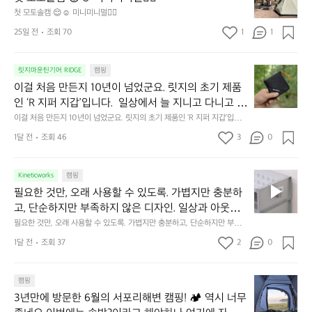
이 됩니다.  안녕히 주무세요.
토
연
첫 모토솔캠 😌☺️ 미니미니멀👌🏼
솔
속
25일 전
조회 70
1
1
캠
에
서
😌
의
☺️
이
릿지마운틴기어 RIDGE
캠핑
휴
미
걸
이걸 처음 만든지 10년이 넘었군요. 릿지의 초기 제품
식
니
처
에
미
인 ‘R 지퍼 지갑’입니다.  일상에서 늘 지니고 다니고 싶
음
서
니
어지는 물건에는 크기, 무게, 형태, 색감 사이의 아주 미
이걸 처음 만든지 10년이 넘었군요. 릿지의 초기 제품인 ‘R 지퍼 지갑’입니
만
도
멀
다.  일상에서 늘 지니고 다니고 싶어지는 물건에는 크기, 무게, 형태, 색감
묘한 밸런스가 존재합니다.  예를 들자면 일에 집중하
든
1달 전
조회 46
3
0
이
 사이의 아주 미묘한 밸런스가 존재합니다.  예를 들자면 일에 집중하느라 책
👌🏼
느라 책상 위 가장자리에 대충 걸쳐 놓아도 시야에 걸
지
상 위 가장자리에 대충 걸쳐 놓아도 시야에 걸리적거리지 않는 것. R 지퍼 지
동
갑은 바로 그 위화감 없는 균형감에서 출발했습니다.  그중에서도 슬림함에
1
리적거리지 않는 것. R 지퍼 지갑은 바로 그 위화감 없
중
 철저히 집착했습니다. 튼튼한 내구도와 넉넉한 수납력을 해치치 않는 선에
필
0
Kineticworks
캠핑
는 균형감에서 출발했습니다.  그중에서도 슬림함에 철
인
서, 가장 가볍고 얇게 설계했습니다.  이 디자인과 사용감은, 꼭 직접 손으로
요
년
필요한 것만, 오래 사용할 수 있도록. 가볍지만 충분하
차
저히 집착했습니다. 튼튼한 내구도와 넉넉한 수납력을
 만져보며 경험해 보시기를 바랍니다.
한
이
안
고, 단순하지만 부족하지 않은 디자인. 일상과 아웃도
 해치치 않는 선에서, 가장 가볍고 얇게 설계했습니다. 
것
넘
에
어의 경계를 자연스럽게 이어주는 RIDGE MOUNTAIN 
필요한 것만, 오래 사용할 수 있도록. 가볍지만 충분하고, 단순하지만 부족하
 이 디자인과 사용감은, 꼭 직접 손으로 만져보며 경험
만,
었
서
지 않은 디자인. 일상과 아웃도어의 경계를 자연스럽게 이어주는 RIDGE M
GEAR. 키네틱웍스에서 만나보세요.
해 보시기를 바랍니다.
오
군
1달 전
조회 37
2
0
OUNTAIN GEAR. 키네틱웍스에서 만나보세요.
도
래
요.
누
사
릿
구
3
용
캠핑
지
나
년
할
의
3년만에 방문한 6월의 서포리해변 캠핑! 🏕 역시 너무 
잠
만
수
초