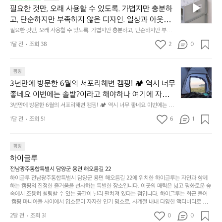
인
서, 가장 가볍고 얇게 설계했습니다.  이 디자인과 사용감은, 꼭 직접 손으로
요
년
필요한 것만, 오래 사용할 수 있도록. 가볍지만 충분하
차
저히 집착했습니다. 튼튼한 내구도와 넉넉한 수납력을
 만져보며 경험해 보시기를 바랍니다.
한
이
안
고, 단순하지만 부족하지 않은 디자인. 일상과 아웃도
 해치치 않는 선에서, 가장 가볍고 얇게 설계했습니다. 
것
넘
에
어의 경계를 자연스럽게 이어주는 RIDGE MOUNTAIN 
필요한 것만, 오래 사용할 수 있도록. 가볍지만 충분하고, 단순하지만 부족하
 이 디자인과 사용감은, 꼭 직접 손으로 만져보며 경험
만,
었
서
지 않은 디자인. 일상과 아웃도어의 경계를 자연스럽게 이어주는 RIDGE M
GEAR. 키네틱웍스에서 만나보세요.
해 보시기를 바랍니다.
오
군
1달 전
조회 38
2
0
OUNTAIN GEAR. 키네틱웍스에서 만나보세요.
도
래
요.
누
사
릿
구
3
용
캠핑
지
나
년
할
의
3년만에 방문한 6월의 서포리해변 캠핑! 🏕 역시 너무 
잠
만
수
초
에
좋네요 이번에는 솔밭?이라고 해야하나 여기에 자리를 
에
있
기
들
잡았는데 정말 시원하고 경치도 좋네요  서해치고 물도 
3년만에 방문한 6월의 서포리해변 캠핑! 🏕 역시 너무 좋네요 이번에는 솔
방
도
제
기
밭?이라고 해야하나 여기에 자리를 잡았는데 정말 시원하고 경치도 좋네요 
맑은편, 아이들도 놀기 좋고 1박 2일은 넘 짧게 느껴지
문
록.
1달 전
조회 51
6
품
1
 서해치고 물도 맑은편, 아이들도 놀기 좋고 1박 2일은 넘 짧게 느껴지네요  .
까
네요  .1박 1동 1만원 (수금은 7시쯤, 동네에서 관리) .수
한
가
인
1박 1동 1만원 (수금은 7시쯤, 동네에서 관리) .수금하면서 음식물.쓰레기봉
지
투를 1개씩 나누어줌 .솔밭에 바로 화장실있음 .5분거리 cu .2분거리 음식점  
6
금하면서 음식물.쓰레기봉투를 1개씩 나누어줌 .솔밭에 
볍
‘R
조
항구에서부터 해변까지 버스도 다니네요 ㅎㅎㅎ 아이들 엄청 좋아하네요 점
월
캠핑
지
지
바로 화장실있음 .5분거리 cu .2분거리 음식점  항구에
금
심쯤도착해서 철수할때까지 물놀이 3타임이나 했네요 ⛱️
의
만
퍼
하이글루
서부터 해변까지 버스도 다니네요 ㅎㅎㅎ 아이들 엄청
시
서
충
지
간
전남광주통합특별시 담양군 용면 해오름길 22
 좋아하네요 점심쯤도착해서 철수할때까지 물놀이 3
포
분
갑’입
하이글루 전남광주통합특별시 담양군 용면 해오름길 22에 위치한 하이글루는 자연과 함께
이
타임이나 했네요 ⛱️
리
하
니
하는 캠핑의 진정한 즐거움을 선사하는 특별한 장소입니다. 이곳의 매력은 넓고 평화로운 숲
걸
해
속에서 조용히 힐링할 수 있는 공간이 널리 펼쳐져 있다는 점입니다. 하이글루는 최근 들어
고,
다.
리
 캠핑 마니아들 사이에서 입소문이 자자한 인기 명소로, 사계절 내내 다양한 액티비티로 방
변
단
일
는
문객들을 맞이합니다. 특히, 하이글루의 독특한 시설인 글램핑 텐트는 고객들에게 아늑한 잠
캠
순
상
2달 전
조회 31
0
순
0
자리를 제공하며, 캠핑의 매력을 한층 더해 줍니다. 밖에서는 자연의 소리를 들으며, 내부에