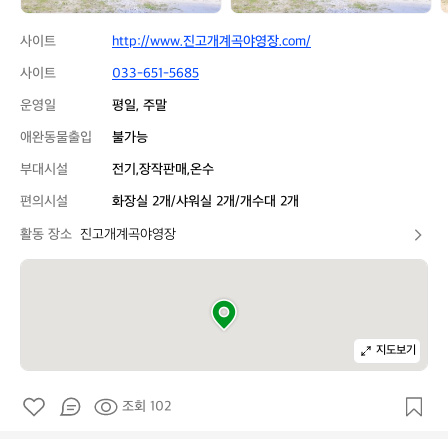
사이트
http://www.진고개계곡야영장.com/
사이트
033-651-5685
운영일
평일, 주말
애완동물출입
불가능
부대시설
전기,장작판매,온수
편의시설
화장실 2개/샤워실 2개/개수대 2개
활동 장소
진고개계곡야영장
지도보기
조회 102