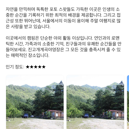
자연을 만끽하며 독특한 포토 스팟들도 가득한 이곳은 인생의 소
중한 순간을 기록하기 위한 최적의 배경을 제공합니다. 그리고 접
근성 또한 뛰어난데, 서울에서의 이동이 용이해 주말 여행지로 많
은 사랑을 받고 있습니다. 

이곳에서의 캠핑은 단순한 야외 활동 이상입니다. 연인과의 로맨
틱한 시간, 가족과의 소중한 기억, 친구들과의 유쾌한 순간들을 만
들어보세요. 진고개계곡야영장은 그 모든 것을 충족시켜 줄 수 있
는 매력적인 장소입니다.

인기 정도: ★★★★★
진
진
고
고
개
개
계
계
곡
곡
야
야
영
영
장
장