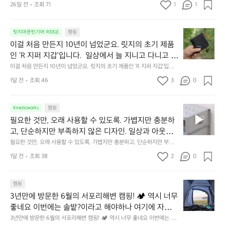
26일 전
조회 71
1
1
캠
에
서
😌
의
☺️
이
릿지마운틴기어 RIDGE
캠핑
휴
미
걸
이걸 처음 만든지 10년이 넘었군요. 릿지의 초기 제품
식
니
처
에
미
인 ‘R 지퍼 지갑’입니다.  일상에서 늘 지니고 다니고 싶
음
서
니
어지는 물건에는 크기, 무게, 형태, 색감 사이의 아주 미
이걸 처음 만든지 10년이 넘었군요. 릿지의 초기 제품인 ‘R 지퍼 지갑’입니
만
도
멀
다.  일상에서 늘 지니고 다니고 싶어지는 물건에는 크기, 무게, 형태, 색감
묘한 밸런스가 존재합니다.  예를 들자면 일에 집중하
든
1달 전
조회 46
3
0
이
 사이의 아주 미묘한 밸런스가 존재합니다.  예를 들자면 일에 집중하느라 책
👌🏼
느라 책상 위 가장자리에 대충 걸쳐 놓아도 시야에 걸
지
상 위 가장자리에 대충 걸쳐 놓아도 시야에 걸리적거리지 않는 것. R 지퍼 지
동
갑은 바로 그 위화감 없는 균형감에서 출발했습니다.  그중에서도 슬림함에
1
리적거리지 않는 것. R 지퍼 지갑은 바로 그 위화감 없
중
 철저히 집착했습니다. 튼튼한 내구도와 넉넉한 수납력을 해치치 않는 선에
필
0
Kineticworks
캠핑
는 균형감에서 출발했습니다.  그중에서도 슬림함에 철
인
서, 가장 가볍고 얇게 설계했습니다.  이 디자인과 사용감은, 꼭 직접 손으로
요
년
필요한 것만, 오래 사용할 수 있도록. 가볍지만 충분하
차
저히 집착했습니다. 튼튼한 내구도와 넉넉한 수납력을
 만져보며 경험해 보시기를 바랍니다.
한
이
안
고, 단순하지만 부족하지 않은 디자인. 일상과 아웃도
 해치치 않는 선에서, 가장 가볍고 얇게 설계했습니다. 
것
넘
에
어의 경계를 자연스럽게 이어주는 RIDGE MOUNTAIN 
필요한 것만, 오래 사용할 수 있도록. 가볍지만 충분하고, 단순하지만 부족하
 이 디자인과 사용감은, 꼭 직접 손으로 만져보며 경험
만,
었
서
지 않은 디자인. 일상과 아웃도어의 경계를 자연스럽게 이어주는 RIDGE M
GEAR. 키네틱웍스에서 만나보세요.
해 보시기를 바랍니다.
오
군
1달 전
조회 38
2
0
OUNTAIN GEAR. 키네틱웍스에서 만나보세요.
도
래
요.
누
사
릿
구
3
용
캠핑
지
나
년
할
의
3년만에 방문한 6월의 서포리해변 캠핑! 🏕 역시 너무 
잠
만
수
초
에
좋네요 이번에는 솔밭?이라고 해야하나 여기에 자리를 
에
있
기
들
잡았는데 정말 시원하고 경치도 좋네요  서해치고 물도 
3년만에 방문한 6월의 서포리해변 캠핑! 🏕 역시 너무 좋네요 이번에는 솔
방
도
제