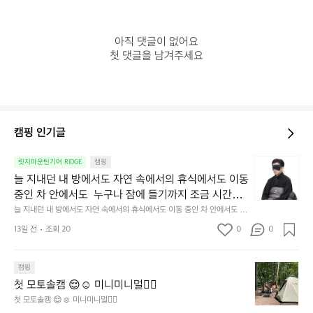
아직 댓글이 없어요

첫 댓글을 남겨주세요
캠핑 인기글
늘
릿지마운틴기어 RIDGE
캠핑
지
늘 지내던 내 방에서도 자연 속에서의 휴식에서도 이동 
내
중인 차 안에서도  누구나 잠에 들기까지 조금 시간이
던
 걸리는 순간이 있습니다.  그럴 때는 차분하게 눈을 가
늘 지내던 내 방에서도 자연 속에서의 휴식에서도 이동 중인 차 안에서도  누
내
구나 잠에 들기까지 조금 시간이 걸리는 순간이 있습니다.  그럴 때는 차분하
려보세요. 마치 암막 커튼을 조용히 내리듯이.  Polarte
방
13일 전
조회 20
0
0
게 눈을 가려보세요. 마치 암막 커튼을 조용히 내리듯이.  Polartec® Wind
c® Wind Pro™의 온기가 눈가를 포근히 감싸줍니다. 
에
 Pro™의 온기가 눈가를 포근히 감싸줍니다.  차가운 공기를 차단하고, 얼굴
에 밀착하여 빛을 막아줍니다.  이 슬립 웜을 쓰는 것만으로 그곳은 나만의
서
 차가운 공기를 차단하고, 얼굴에 밀착하여 빛을 막아
 밤이 됩니다.  안녕히 주무세요.
첫
도
캠핑
줍니다.  이 슬립 웜을 쓰는 것만으로 그곳은 나만의 밤
모
자
첫 모토솔캠 😌☺️ 미니미니멀👌🏼
이 됩니다.  안녕히 주무세요.
토
연
첫 모토솔캠 😌☺️ 미니미니멀👌🏼
솔
속