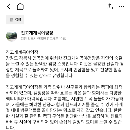
캠핑
진
진고개계곡야영장
고
강원 강릉시 연곡면 진고개로 1016
개
계
진고개계곡야영장  

곡
강원도 강릉시 연곡면에 위치한 진고개계곡야영장은 자연의 숨결
야
을 느낄 수 있는 완벽한 캠핑 스팟입니다. 이곳은 울창한 산림과 청
영
정한 계곡으로 둘러싸여 있어, 도시의 번잡함을 잊고 진정한 힐링
장
을 경험할 수 있는 장소로 유명합니다. 

진고개계곡야영장은 가족 단위나 친구들과 함께하는 캠핑에 최적
화되어 있으며, 캠핑장을 따라 흐르는 맑은 물과 함께하는 다양한 
액티비티가 매력적입니다. 여름에는 시원한 계곡 물놀이가 가능하
며, 가을에는 화려한 단풍과 함께 캠프파이어를 즐길 수 있어 사계
절 내내 방문객들을 끌어당기는 명소로 자리 잡고 있습니다. 탄탄
한 시설과 잘 관리된 캠핑 구역은 편안한 숙박을 보장하며, 텐트와 
바비큐 시설이 구비되어 있어 손쉽게 캠핑의 묘미를 느낄 수 있습
니다.
