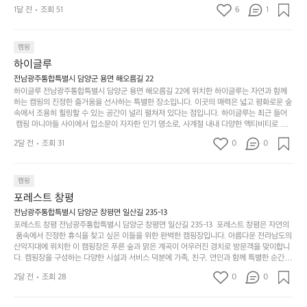
기
밭?이라고 해야하나 여기에 자리를 잡았는데 정말 시원하고 경치도 좋네요 
맑은편, 아이들도 놀기 좋고 1박 2일은 넘 짧게 느껴지
문
록.
1달 전
조회 51
6
품
1
 서해치고 물도 맑은편, 아이들도 놀기 좋고 1박 2일은 넘 짧게 느껴지네요  .
까
네요  .1박 1동 1만원 (수금은 7시쯤, 동네에서 관리) .수
한
가
인
1박 1동 1만원 (수금은 7시쯤, 동네에서 관리) .수금하면서 음식물.쓰레기봉
지
투를 1개씩 나누어줌 .솔밭에 바로 화장실있음 .5분거리 cu .2분거리 음식점  
6
금하면서 음식물.쓰레기봉투를 1개씩 나누어줌 .솔밭에 
볍
‘R
조
항구에서부터 해변까지 버스도 다니네요 ㅎㅎㅎ 아이들 엄청 좋아하네요 점
월
캠핑
지
지
바로 화장실있음 .5분거리 cu .2분거리 음식점  항구에
금
심쯤도착해서 철수할때까지 물놀이 3타임이나 했네요 ⛱️
의
만
퍼
하이글루
서부터 해변까지 버스도 다니네요 ㅎㅎㅎ 아이들 엄청
시
서
충
지
간
전남광주통합특별시 담양군 용면 해오름길 22
 좋아하네요 점심쯤도착해서 철수할때까지 물놀이 3
포
분
갑’입
하이글루 전남광주통합특별시 담양군 용면 해오름길 22에 위치한 하이글루는 자연과 함께
이
타임이나 했네요 ⛱️
리
하
니
하는 캠핑의 진정한 즐거움을 선사하는 특별한 장소입니다. 이곳의 매력은 넓고 평화로운 숲
걸
해
속에서 조용히 힐링할 수 있는 공간이 널리 펼쳐져 있다는 점입니다. 하이글루는 최근 들어
고,
다.
리
 캠핑 마니아들 사이에서 입소문이 자자한 인기 명소로, 사계절 내내 다양한 액티비티로 방
변
단
일
는
문객들을 맞이합니다. 특히, 하이글루의 독특한 시설인 글램핑 텐트는 고객들에게 아늑한 잠
캠
순
상
2달 전
조회 31
0
순
0
자리를 제공하며, 캠핑의 매력을 한층 더해 줍니다. 밖에서는 자연의 소리를 들으며, 내부에
핑!
하
에
간
서는 편안한 침대에서 하루의 피로를 풀 수 있는 완벽한 조화가 이루어집니다. 이곳의 장점
지
서
🏕
은 또 다른 캠핑의 매력인 바베큐 파티를 즐길 수 있는 공간이 마련되어 있어 친구나 가족과
이
만
 함께 좋은 시간을 보낼 수 있다는 것입니다. 또한, 하이글루 인근에는 다양한 트레킹 코스와
늘
캠핑
있
역
 자전거 도로가 있어 아웃도어 활동을 좋아하는 이들에게 더욱 참조할 만한 장소가 됩니다.
부
지
습
시
포레스트 창평
 담양의 아름다운 자연과 함께, 건강한 레저 활동을 즐기며 행복한 캠핑 경험을 쌓으실 수 있
족
니
니
너
습니다. 하이글루에서 특별한 순간을 만끽해보세요. 따뜻한 햇살과 함께하는 아침, 상징적인 
전남광주통합특별시 담양군 창평면 일산길 235-13
하
고
다.
무
담양의 죽녹원과 함께 어우러진 저녁, 그리고 고요한 밤하늘 아래에서 별을 바라보며 나누는 
포레스트 창평 전남광주통합특별시 담양군 창평면 일산길 235-13  포레스트 창평은 자연의
지
다
이야기들은 여러분의 캠핑 여행을 더욱 특별하게 만들어 줄 것입니다.  인기 정도: ★★★★
그
좋
 품속에서 진정한 휴식을 찾고 싶은 이들을 위한 완벽한 캠핑장입니다. 아름다운 전라남도의 
않
니
★
산악지대에 위치한 이 캠핑장은 푸른 숲과 맑은 계곡이 어우러진 경치로 방문객을 맞이합니
럴
네
은
고
다. 캠핑장을 구성하는 다양한 시설과 서비스 덕분에 가족, 친구, 연인과 함께 특별한 순간을
때
요
 만들어갈 수 있는 최적의 공간이 됩니다.  포레스트 창평은 주말마다 직접 재배한 신선한 농
디
싶
는
이
2달 전
조회 28
0
0
산물을 제공하는 캠핑장으로, 현지에서만 느낄 수 있는 자연의 맛을 경험할 수 있습니다. 또
자
어
차
번
한, 다양한 트레킹 코스와 자전거 도로는 캠퍼들이 탐험과 모험의 짜릿함을 누릴 수 있도록
인.
지
분
에
 만들어졌습니다. 저녁에는 별빛 아래에서 바베큐 파티를 즐기거나, 잔잔한 계곡 소리를 들